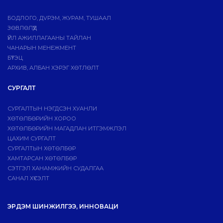
БОДЛОГО, ДVРЭМ, ЖУРАМ, ТУШААЛ
ЗӨВЛӨЛҮҮД
ҮЙЛ АЖИЛЛАГААНЫ ТАЙЛАН
ЧАНАРЫН МЕНЕЖМЕНТ
БҮТЭЦ
АРХИВ, АЛБАН ХЭРЭГ ХӨТЛӨЛТ
СУРГАЛТ
СУРГАЛТЫН НЭГДСЭН ХУАНЛИ
ХӨТӨЛБӨРИЙН ХОРОО
ХӨТӨЛБӨРИЙН МАГАДЛАН ИТГЭМЖЛЭЛ
ЦАХИМ СУРГАЛТ
СУРГАЛТЫН ХӨТӨЛБӨР
ХАМТАРСАН ХӨТӨЛБӨР
СЭТГЭЛ ХАНАМЖИЙН СУДАЛГАА
САНАЛ ХҮСЭЛТ
ЭРДЭМ ШИНЖИЛГЭЭ, ИННОВАЦИ