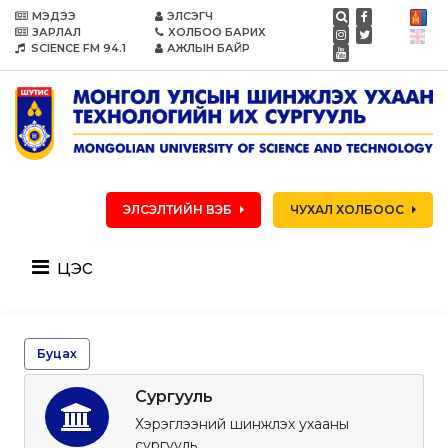
МЭДЭЭ
ЭЛСЭГЧ
ЗАРЛАЛ
ХОЛБОО БАРИХ
SCIENCE FM 94.1
АЖЛЫН БАЙР
ЭЛСЭЛТИЙН ВЭБ
ЧУХАЛ ХОЛБООС
цэс
Буцах
Сургууль
Хэрэглээний шинжлэх ухааны
сургууль