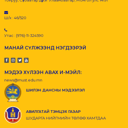
тойруу, Сүхбаатар дүүрэг Улаанбаатар, Монгол улс 14191
Ш/х : 46/520
Утас : (976)-11-324590
МАНАЙ СҮЛЖЭЭНД НЭГДЭЭРЭЙ
МЭДЭЭ ХҮЛЭЭН АВАХ И-МЭЙЛ:
news@must.edu.mn
ШИЛЭН ДАНСНЫ МЭДЭЭЛЭЛ
АВИЛГАТАЙ ТЭМЦЭХ ГАЗАР
ШУДАРГА НИЙГМИЙН ТӨЛӨӨ ХАМТДАА