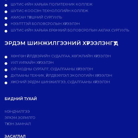
ШУТИС-ИЙН ХАРЬЯА ПОЛИТЕХНИК КОЛЛЕЖ
ШУТИС-КООСЭН ТЕХНОЛОГИЙН КОЛЛЕЖ
АХИСАН ТҮВШНИЙ СУРГУУЛЬ
НЭЭЛТТЭЙ БОЛОВСРОЛЫН ХҮРЭЭЛЭН
ШУТИС-ИЙН ХАРЬЯА ЕРӨНХИЙ БОЛОВСРОЛЫН АХЛАХ СУРГУУЛЬ
ЭРДЭМ ШИНЖИЛГЭЭНИЙ ХҮРЭЭЛЭНГҮҮД
ХӨНГӨН ҮЙЛДВЭРИЙН СУДАЛГАА, ХӨГЖЛИЙН ХҮРЭЭЛЭН
УУЛ УУРХАЙН ХҮРЭЭЛЭН
ОЙ МОДНЫ СУРГАЛТ, СУДАЛГААНЫ ХҮРЭЭЛЭН
ДУЛААНЫ ТЕХНИК, ҮЙЛДВЭРЛЭЛ ЭКОЛОГИЙН ХҮРЭЭЛЭН
ХҮНСНИЙ ЭРДЭМ ШИНЖИЛГЭЭ, СУДАЛГААНЫ ХҮРЭЭЛЭН
БИДНИЙ ТУХАЙ
МЭНДЧИЛГЭЭ
ЭРХЭМ ЗОРИЛГО
ТҮҮХЭН ЗАМНАЛ
ЗАСАГЛАЛ