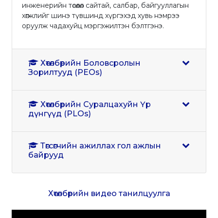
инженерийн төсөөлөл сайтай, салбар, байгууллагын
хөгжлийг шинэ түвшинд хүргэхэд хувь нэмрээ
оруулж чадахуйц мэргэжилтэн бэлтгэнэ.
Хөтөлбөрийн Боловсролын
Зорилтууд (PEOs)
Хөтөлбөрийн Суралцахуйн Үр
дүнгүүд (PLOs)
Төгсөгчийн ажиллах гол ажлын
байрууд
Хөтөлбөрийн видео танилцуулга