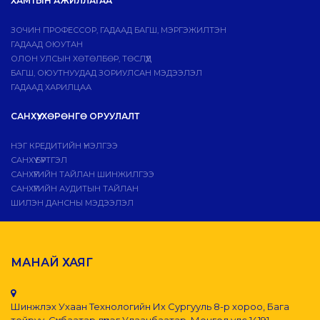
ХАМТЫН АЖИЛЛАГАА
ЗОЧИН ПРОФЕССОР, ГАДААД БАГШ, МЭРГЭЖИЛТЭН
ГАДААД ОЮУТАН
ОЛОН УЛСЫН ХӨТӨЛБӨР, ТӨСЛҮҮД
БАГШ, ОЮУТНУУДАД ЗОРИУЛСАН МЭДЭЭЛЭЛ
ГАДААД ХАРИЛЦАА
САНХҮҮ, ХӨРӨНГӨ ОРУУЛАЛТ
НЭГ КРЕДИТИЙН ҮНЭЛГЭЭ
САНХҮҮ БҮРТГЭЛ
САНХҮҮГИЙН ТАЙЛАН ШИНЖИЛГЭЭ
САНХҮҮГИЙН АУДИТЫН ТАЙЛАН
ШИЛЭН ДАНСНЫ МЭДЭЭЛЭЛ
МАНАЙ ХАЯГ
Шинжлэх Ухаан Технологийн Их Сургууль 8-р хороо, Бага