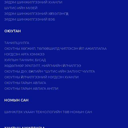
ЭРДЭМ ШИНЖИЛГЭЭНИЙ ХУАНЛИ
ШУТИС-ИЙН МУЗЕЙ
ЭРДЭМ ШИНЖИЛГЭЭНИЙ ХҮРЭЭЛЭНГҮҮД
ЭРДЭМ ШИНЖИЛГЭЭНИЙ ВЭБ
ОЮУТАН
ТАНИЛЦУУЛГА
ОЮУТНЫ ХӨГЖИЛ, ТӨЛӨВШИЛД ЧИГЛЭСЭН ҮЙЛ АЖИЛЛАГАА
НЭГДСЭН АРГА ХЭМЖЭЭ
ХУРЛЫН ТАНХИМ, БУСАД
ХӨДӨЛМӨР ЭРХЛЭЛТ, НИЙГМИЙН ҮЙЛЧИЛГЭЭ
ОЮУТНЫ ДУУ, БҮЖГИЙН "ШУТИС-ИЙН ЗАЛУУС" ЧУУЛГА
ОЮУТНЫ ҮЙЛЧИЛГЭЭНИЙ НЭГДСЭН ХУАНЛИ
ОЮУТНЫ ГАРЫН АВЛАГА
ОЮУТНЫ ГАРЫН АВЛАГА АНГЛИ
НОМЫН САН
ШИНЖЛЭХ УХААН ТЕХНОЛОГИЙН ТӨВ НОМЫН САН