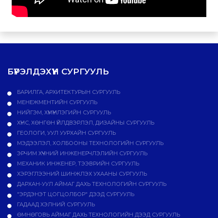
БҮРЭЛДЭХҮҮН СУРГУУЛЬ
БАРИЛГА, АРХИТЕКТУРЫН СУРГУУЛЬ
МЕНЕЖМЕНТИЙН СУРГУУЛЬ
НИЙГЭМ, ХҮМҮҮНЛЭГИЙН СУРГУУЛЬ
ХҮНС, ХӨНГӨН ҮЙЛДВЭРЛЭЛ, ДИЗАЙНЫ СУРГУУЛЬ
ГЕОЛОГИ, УУЛ УУРХАЙН СУРГУУЛЬ
МЭДЭЭЛЭЛ, ХОЛБООНЫ ТЕХНОЛОГИЙН СУРГУУЛЬ
ЭРЧИМ ХҮЧНИЙ ИНЖЕНЕРЧЛЭЛИЙН СУРГУУЛЬ
МЕХАНИК ИНЖЕНЕР, ТЭЭВРИЙН СУРГУУЛЬ
ХЭРЭГЛЭЭНИЙ ШИНЖЛЭХ УХААНЫ СУРГУУЛЬ
ДАРХАН-УУЛ АЙМАГ ДАХЬ ТЕХНОЛОГИЙН СУРГУУЛЬ
"ЭРДЭНЭТ ЦОГЦОЛБОР" ДЭЭД СУРГУУЛЬ
ГАДААД ХЭЛНИЙ СУРГУУЛЬ
ӨМНӨГОВЬ АЙМАГ ДАХЬ ТЕХНОЛОГИЙН ДЭЭД СУРГУУЛЬ