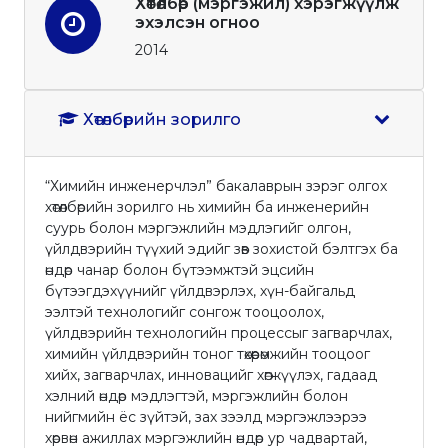
Хөтөлбөр (мэргэжил) хэрэгжүүлж
эхэлсэн огноо
2014
Хөтөлбөрийн зорилго
“Химийн инженерчлэл” бакалаврын зэрэг олгох
хөтөлбөрийн зорилго нь химийн ба инженерийн
суурь болон мэргэжлийн мэдлэгийг олгон,
үйлдвэрийн түүхий эдийг зөв зохистой бэлтгэх ба
өндөр чанар болон бүтээмжтэй эцсийн
бүтээгдэхүүнийг үйлдвэрлэх, хүн-байгальд
ээлтэй технологийг сонгож тооцоолох,
үйлдвэрийн технологийн процессыг загварчлах,
химийн үйлдвэрийн тоног төхөөрөмжийн тооцоог
хийх, загварчлах, инновацийг хөгжүүлэх, гадаад
хэлний өндөр мэдлэгтэй, мэргэжлийн болон
нийгмийн ёс зүйтэй, зах зээлд мэргэжлээрээ
хөрвөн ажиллах мэргэжлийн өндөр ур чадвартай,