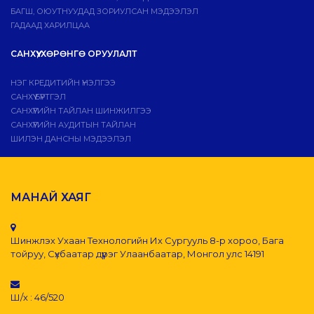
БАГШ, ОЮУТНУУДАД ЗОРИУЛСАН МЭДЭЭЛЭЛ
ГАДААД ХАРИЛЦАА
САНХҮҮ, ХӨРӨНГӨ ОРУУЛАЛТ
НЭГ КРЕДИТИЙН ҮНЭЛГЭЭ
САНХҮҮ БҮРТГЭЛ
САНХҮҮГИЙН ТАЙЛАН ШИНЖИЛГЭЭ
САНХҮҮГИЙН АУДИТЫН ТАЙЛАН
ШИЛЭН ДАНСНЫ МЭДЭЭЛЭЛ
МАНАЙ ХАЯГ
Шинжлэх Ухаан Технологийн Их Сургууль 8-р хороо, Бага
тойруу, Сүхбаатар дүүрэг Улаанбаатар, Монгол улс 14191
Ш/х : 46/520