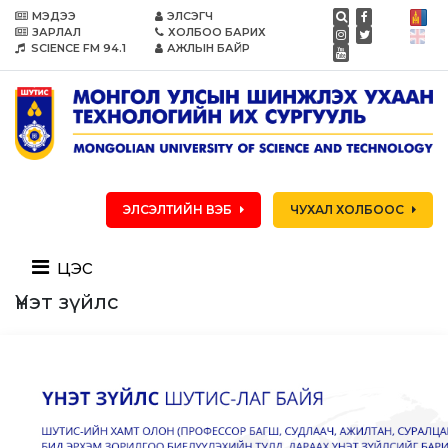
МЭДЭЭ
ЭЛСЭГЧ
ЗАРЛАЛ
ХОЛБОО БАРИХ
SCIENCE FM 94.1
АЖЛЫН БАЙР
ЭЛСЭЛТИЙН ВЭБ
ЧУХАЛ ХОЛБООС
цэс
Үнэт зүйлс