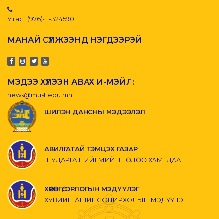
Утас : (976)-11-324590
МАНАЙ СҮЛЖЭЭНД НЭГДЭЭРЭЙ
МЭДЭЭ ХҮЛЭЭН АВАХ И-МЭЙЛ:
news@must.edu.mn
ШИЛЭН ДАНСНЫ МЭДЭЭЛЭЛ
АВИЛГАТАЙ ТЭМЦЭХ ГАЗАР
ШУДАРГА НИЙГМИЙН ТӨЛӨӨ ХАМТДАА
ХӨРӨНГӨ, ОРЛОГЫН МЭДҮҮЛЭГ
ХУВИЙН АШИГ СОНИРХОЛЫН МЭДҮҮЛЭГ