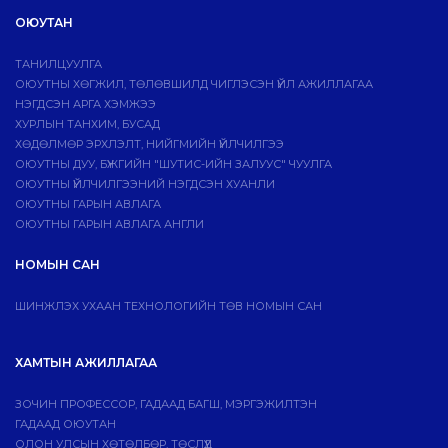
ОЮУТАН
ТАНИЛЦУУЛГА
ОЮУТНЫ ХӨГЖИЛ, ТӨЛӨВШИЛД ЧИГЛЭСЭН ҮЙЛ АЖИЛЛАГАА
НЭГДСЭН АРГА ХЭМЖЭЭ
ХУРЛЫН ТАНХИМ, БУСАД
ХӨДӨЛМӨР ЭРХЛЭЛТ, НИЙГМИЙН ҮЙЛЧИЛГЭЭ
ОЮУТНЫ ДУУ, БҮЖГИЙН "ШУТИС-ИЙН ЗАЛУУС" ЧУУЛГА
ОЮУТНЫ ҮЙЛЧИЛГЭЭНИЙ НЭГДСЭН ХУАНЛИ
ОЮУТНЫ ГАРЫН АВЛАГА
ОЮУТНЫ ГАРЫН АВЛАГА АНГЛИ
НОМЫН САН
ШИНЖЛЭХ УХААН ТЕХНОЛОГИЙН ТӨВ НОМЫН САН
ХАМТЫН АЖИЛЛАГАА
ЗОЧИН ПРОФЕССОР, ГАДААД БАГШ, МЭРГЭЖИЛТЭН
ГАДААД ОЮУТАН
ОЛОН УЛСЫН ХӨТӨЛБӨР, ТӨСЛҮҮД