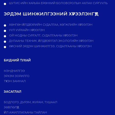
ШУТИС-ИЙН ХАРЬЯА ЕРӨНХИЙ БОЛОВСРОЛЫН АХЛАХ СУРГУУЛЬ
ЭРДЭМ ШИНЖИЛГЭЭНИЙ ХҮРЭЭЛЭНГҮҮД
ХӨНГӨН ҮЙЛДВЭРИЙН СУДАЛГАА, ХӨГЖЛИЙН ХҮРЭЭЛЭН
УУЛ УУРХАЙН ХҮРЭЭЛЭН
ОЙ МОДНЫ СУРГАЛТ, СУДАЛГААНЫ ХҮРЭЭЛЭН
ДУЛААНЫ ТЕХНИК, ҮЙЛДВЭРЛЭЛ ЭКОЛОГИЙН ХҮРЭЭЛЭН
ХҮНСНИЙ ЭРДЭМ ШИНЖИЛГЭЭ, СУДАЛГААНЫ ХҮРЭЭЛЭН
БИДНИЙ ТУХАЙ
МЭНДЧИЛГЭЭ
ЭРХЭМ ЗОРИЛГО
ТҮҮХЭН ЗАМНАЛ
ЗАСАГЛАЛ
БОДЛОГО, ДVРЭМ, ЖУРАМ, ТУШААЛ
ЗӨВЛӨЛҮҮД
ҮЙЛ АЖИЛЛАГААНЫ ТАЙЛАН