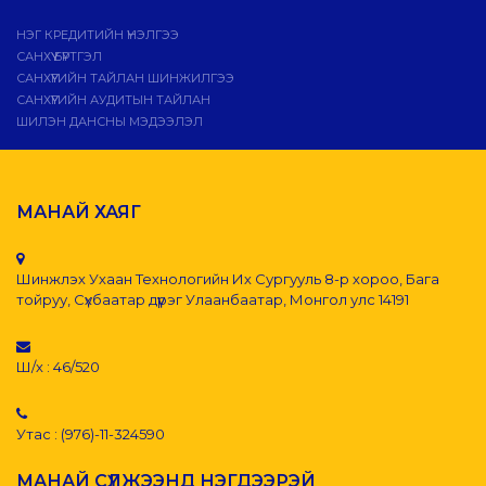
НЭГ КРЕДИТИЙН ҮНЭЛГЭЭ
САНХҮҮ БҮРТГЭЛ
САНХҮҮГИЙН ТАЙЛАН ШИНЖИЛГЭЭ
САНХҮҮГИЙН АУДИТЫН ТАЙЛАН
ШИЛЭН ДАНСНЫ МЭДЭЭЛЭЛ
МАНАЙ ХАЯГ
Шинжлэх Ухаан Технологийн Их Сургууль 8-р хороо, Бага
тойруу, Сүхбаатар дүүрэг Улаанбаатар, Монгол улс 14191
Ш/х : 46/520
Утас : (976)-11-324590
МАНАЙ СҮЛЖЭЭНД НЭГДЭЭРЭЙ