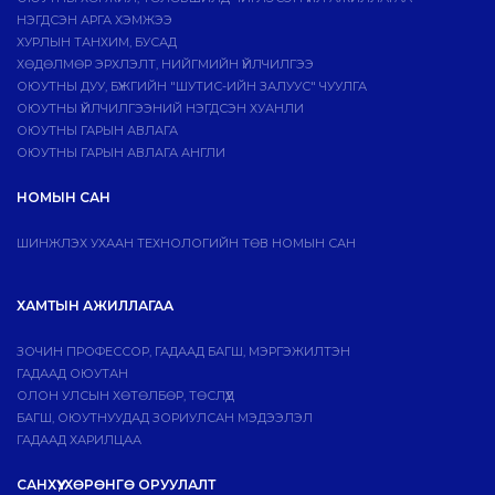
НЭГДСЭН АРГА ХЭМЖЭЭ
ХУРЛЫН ТАНХИМ, БУСАД
ХӨДӨЛМӨР ЭРХЛЭЛТ, НИЙГМИЙН ҮЙЛЧИЛГЭЭ
ОЮУТНЫ ДУУ, БҮЖГИЙН "ШУТИС-ИЙН ЗАЛУУС" ЧУУЛГА
ОЮУТНЫ ҮЙЛЧИЛГЭЭНИЙ НЭГДСЭН ХУАНЛИ
ОЮУТНЫ ГАРЫН АВЛАГА
ОЮУТНЫ ГАРЫН АВЛАГА АНГЛИ
НОМЫН САН
ШИНЖЛЭХ УХААН ТЕХНОЛОГИЙН ТӨВ НОМЫН САН
ХАМТЫН АЖИЛЛАГАА
ЗОЧИН ПРОФЕССОР, ГАДААД БАГШ, МЭРГЭЖИЛТЭН
ГАДААД ОЮУТАН
ОЛОН УЛСЫН ХӨТӨЛБӨР, ТӨСЛҮҮД
БАГШ, ОЮУТНУУДАД ЗОРИУЛСАН МЭДЭЭЛЭЛ
ГАДААД ХАРИЛЦАА
САНХҮҮ, ХӨРӨНГӨ ОРУУЛАЛТ