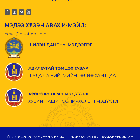
МЭДЭЭ ХҮЛЭЭН АВАХ И-МЭЙЛ:
news@must.edu.mn
ШИЛЭН ДАНСНЫ МЭДЭЭЛЭЛ
АВИЛГАТАЙ ТЭМЦЭХ ГАЗАР
ШУДАРГА НИЙГМИЙН ТӨЛӨӨ ХАМТДАА
ХӨРӨНГӨ, ОРЛОГЫН МЭДҮҮЛЭГ
ХУВИЙН АШИГ СОНИРХОЛЫН МЭДҮҮЛЭГ
© 2005-
2026 Монгол Улсын Шинжлэх Ухаан Технологийн Их