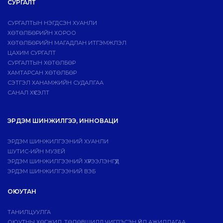
СУРГАЛТ
СУРГАЛТЫН НЭГДСЭН ХУАНЛИ
ХӨТӨЛБӨРИЙН ХОРОО
ХӨТӨЛБӨРИЙН МАГАДЛАН ИТГЭМЖЛЭЛ
ЦАХИМ СУРГАЛТ
СУРГАЛТЫН ХӨТӨЛБӨР
ХАМТАРСАН ХӨТӨЛБӨР
СЭТГЭЛ ХАНАМЖИЙН СУДАЛГАА
САНАЛ ХҮСЭЛТ
ЭРДЭМ ШИНЖИЛГЭЭ, ИННОВАЦИ
ЭРДЭМ ШИНЖИЛГЭЭНИЙ ХУАНЛИ
ШУТИС-ИЙН МУЗЕЙ
ЭРДЭМ ШИНЖИЛГЭЭНИЙ ХҮРЭЭЛЭНГҮҮД
ЭРДЭМ ШИНЖИЛГЭЭНИЙ ВЭБ
ОЮУТАН
ТАНИЛЦУУЛГА
ОЮУТНЫ ХӨГЖИЛ, ТӨЛӨВШИЛД ЧИГЛЭСЭН ҮЙЛ АЖИЛЛАГАА