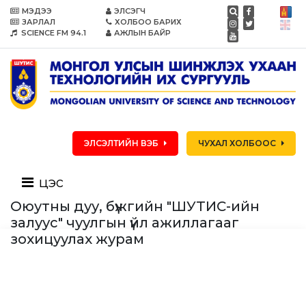
МЭДЭЭ
ЭЛСЭГЧ
ЗАРЛАЛ
ХОЛБОО БАРИХ
SCIENCE FM 94.1
АЖЛЫН БАЙР
ЭЛСЭЛТИЙН ВЭБ
ЧУХАЛ ХОЛБООС
цэс
Оюутны дуу, бүжгийн "ШУТИС-ийн
залуус" чуулгын үйл ажиллагааг
зохицуулах журам