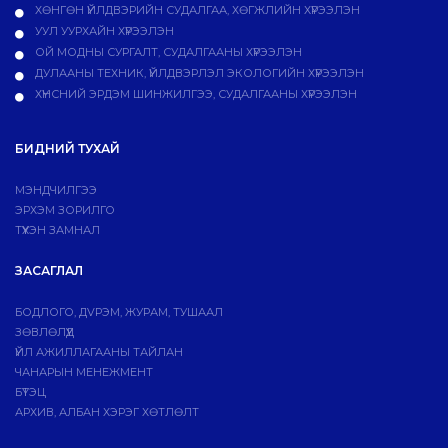
ХӨНГӨН ҮЙЛДВЭРИЙН СУДАЛГАА, ХӨГЖЛИЙН ХҮРЭЭЛЭН
УУЛ УУРХАЙН ХҮРЭЭЛЭН
ОЙ МОДНЫ СУРГАЛТ, СУДАЛГААНЫ ХҮРЭЭЛЭН
ДУЛААНЫ ТЕХНИК, ҮЙЛДВЭРЛЭЛ ЭКОЛОГИЙН ХҮРЭЭЛЭН
ХҮНСНИЙ ЭРДЭМ ШИНЖИЛГЭЭ, СУДАЛГААНЫ ХҮРЭЭЛЭН
БИДНИЙ ТУХАЙ
МЭНДЧИЛГЭЭ
ЭРХЭМ ЗОРИЛГО
ТҮҮХЭН ЗАМНАЛ
ЗАСАГЛАЛ
БОДЛОГО, ДVРЭМ, ЖУРАМ, ТУШААЛ
ЗӨВЛӨЛҮҮД
ҮЙЛ АЖИЛЛАГААНЫ ТАЙЛАН
ЧАНАРЫН МЕНЕЖМЕНТ
БҮТЭЦ
АРХИВ, АЛБАН ХЭРЭГ ХӨТЛӨЛТ