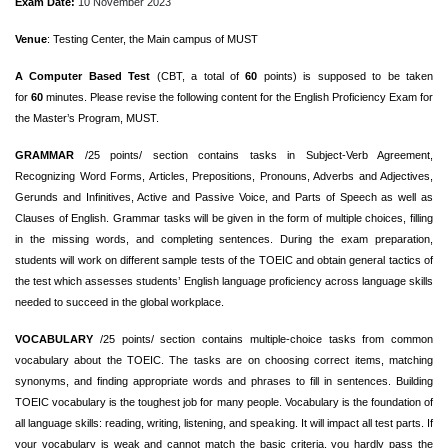
Exam Date:
10 November 2023
Venue
: Testing Center, the Main campus of MUST
A Computer Based Test
(CBT, a total of
60
points) is supposed to be taken
for
60
minutes. Please revise the following content for the English Proficiency Exam for
the Master’s Program, MUST.
GRAMMAR
/25 points/ section contains tasks in Subject-Verb Agreement,
Recognizing Word Forms, Articles, Prepositions, Pronouns, Adverbs and Adjectives,
Gerunds and Infinitives, Active and Passive Voice, and Parts of Speech as well as
Clauses of English. Grammar tasks will be given in the form of multiple choices, filling
in the missing words, and completing sentences. During the exam preparation,
students will work on different sample tests of the TOEIC and obtain general tactics of
the test which assesses students’ English language proficiency across language skills
needed to succeed in the global workplace.
VOCABULARY
/25 points/ section contains
multiple-choice tasks from common
vocabulary about the TOEIC. The tasks are on choosing correct items, matching
synonyms, and finding appropriate words and phrases to fill in sentences. Building
TOEIC vocabulary is the toughest job for many people. Vocabulary is the foundation of
all language skills: reading, writing, listening, and speaking. It will impact all test parts. If
your vocabulary is weak and cannot match the basic criteria, you hardly pass the