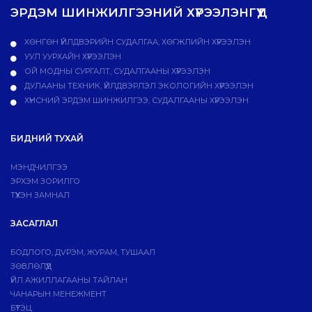
ЭРДЭМ ШИНЖИЛГЭЭНИЙ ХҮРЭЭЛЭНГҮҮД
ХӨНГӨН ҮЙЛДВЭРИЙН СУДАЛГАА, ХӨГЖЛИЙН ХҮРЭЭЛЭН
УУЛ УУРХАЙН ХҮРЭЭЛЭН
ОЙ МОДНЫ СУРГАЛТ, СУДАЛГААНЫ ХҮРЭЭЛЭН
ДУЛААНЫ ТЕХНИК, ҮЙЛДВЭРЛЭЛ ЭКОЛОГИЙН ХҮРЭЭЛЭН
ХҮНСНИЙ ЭРДЭМ ШИНЖИЛГЭЭ, СУДАЛГААНЫ ХҮРЭЭЛЭН
БИДНИЙ ТУХАЙ
МЭНДЧИЛГЭЭ
ЭРХЭМ ЗОРИЛГО
ТҮҮХЭН ЗАМНАЛ
ЗАСАГЛАЛ
БОДЛОГО, ДVРЭМ, ЖУРАМ, ТУШААЛ
ЗӨВЛӨЛҮҮД
ҮЙЛ АЖИЛЛАГААНЫ ТАЙЛАН
ЧАНАРЫН МЕНЕЖМЕНТ
БҮТЭЦ