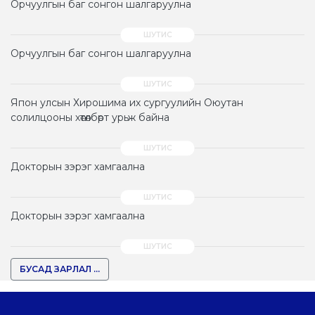
Орчуулгын баг сонгон шалгаруулна
Орчуулгын баг сонгон шалгаруулна
Япон улсын Хирошима их сургуулийн Оюутан
солилцооны хөтөлбөрт урьж байна
Докторын зэрэг хамгаална
Докторын зэрэг хамгаална
БУСАД ЗАРЛАЛ ...