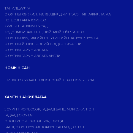
ТАНИЛЦУУЛГА
ОЮУТНЫ ХӨГЖИЛ, ТӨЛӨВШИЛД ЧИГЛЭСЭН ҮЙЛ АЖИЛЛАГАА
НЭГДСЭН АРГА ХЭМЖЭЭ
ХУРЛЫН ТАНХИМ, БУСАД
ХӨДӨЛМӨР ЭРХЛЭЛТ, НИЙГМИЙН ҮЙЛЧИЛГЭЭ
ОЮУТНЫ ДУУ, БҮЖГИЙН "ШУТИС-ИЙН ЗАЛУУС" ЧУУЛГА
ОЮУТНЫ ҮЙЛЧИЛГЭЭНИЙ НЭГДСЭН ХУАНЛИ
ОЮУТНЫ ГАРЫН АВЛАГА
ОЮУТНЫ ГАРЫН АВЛАГА АНГЛИ
НОМЫН САН
ШИНЖЛЭХ УХААН ТЕХНОЛОГИЙН ТӨВ НОМЫН САН
ХАМТЫН АЖИЛЛАГАА
ЗОЧИН ПРОФЕССОР, ГАДААД БАГШ, МЭРГЭЖИЛТЭН
ГАДААД ОЮУТАН
ОЛОН УЛСЫН ХӨТӨЛБӨР, ТӨСЛҮҮД
БАГШ, ОЮУТНУУДАД ЗОРИУЛСАН МЭДЭЭЛЭЛ