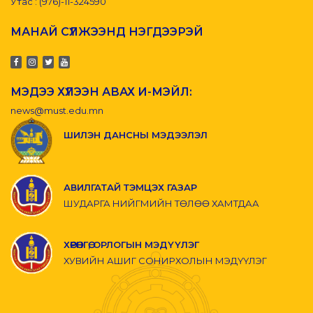
Утас : (976)-11-324590
МАНАЙ СҮЛЖЭЭНД НЭГДЭЭРЭЙ
МЭДЭЭ ХҮЛЭЭН АВАХ И-МЭЙЛ:
news@must.edu.mn
ШИЛЭН ДАНСНЫ МЭДЭЭЛЭЛ
АВИЛГАТАЙ ТЭМЦЭХ ГАЗАР
ШУДАРГА НИЙГМИЙН ТӨЛӨӨ ХАМТДАА
ХӨРӨНГӨ, ОРЛОГЫН МЭДҮҮЛЭГ
ХУВИЙН АШИГ СОНИРХОЛЫН МЭДҮҮЛЭГ