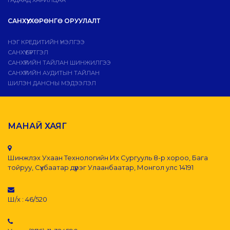
ГАДААД ХАРИЛЦАА
САНХҮҮ, ХӨРӨНГӨ ОРУУЛАЛТ
НЭГ КРЕДИТИЙН ҮНЭЛГЭЭ
САНХҮҮ БҮРТГЭЛ
САНХҮҮГИЙН ТАЙЛАН ШИНЖИЛГЭЭ
САНХҮҮГИЙН АУДИТЫН ТАЙЛАН
ШИЛЭН ДАНСНЫ МЭДЭЭЛЭЛ
МАНАЙ ХАЯГ
Шинжлэх Ухаан Технологийн Их Сургууль 8-р хороо, Бага
тойруу, Сүхбаатар дүүрэг Улаанбаатар, Монгол улс 14191
Ш/х : 46/520