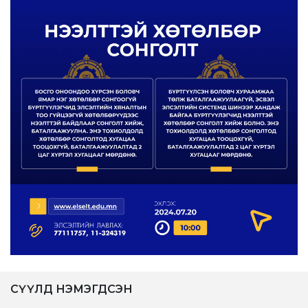
СҮҮЛД НЭМЭГДСЭН