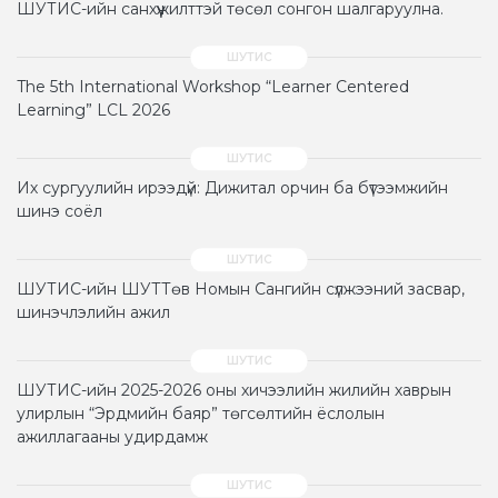
ШУТИС-ийн санхүүжилттэй төсөл сонгон шалгаруулна.
The 5th International Workshop “Learner Centered
Learning” LCL 2026
Их сургуулийн ирээдүй: Дижитал орчин ба бүтээмжийн
шинэ соёл
ШУТИС-ийн ШУТТөв Номын Сангийн сүлжээний засвар,
шинэчлэлийн ажил
ШУТИС-ийн 2025-2026 оны хичээлийн жилийн хаврын
улирлын “Эрдмийн баяр” төгсөлтийн ёслолын
ажиллагааны удирдамж