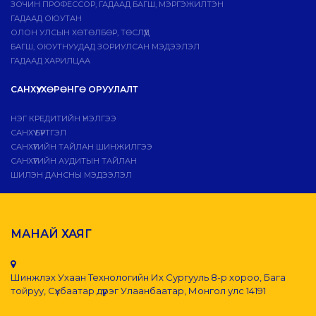
ЗОЧИН ПРОФЕССОР, ГАДААД БАГШ, МЭРГЭЖИЛТЭН
ГАДААД ОЮУТАН
ОЛОН УЛСЫН ХӨТӨЛБӨР, ТӨСЛҮҮД
БАГШ, ОЮУТНУУДАД ЗОРИУЛСАН МЭДЭЭЛЭЛ
ГАДААД ХАРИЛЦАА
САНХҮҮ, ХӨРӨНГӨ ОРУУЛАЛТ
НЭГ КРЕДИТИЙН ҮНЭЛГЭЭ
САНХҮҮ БҮРТГЭЛ
САНХҮҮГИЙН ТАЙЛАН ШИНЖИЛГЭЭ
САНХҮҮГИЙН АУДИТЫН ТАЙЛАН
ШИЛЭН ДАНСНЫ МЭДЭЭЛЭЛ
МАНАЙ ХАЯГ
Шинжлэх Ухаан Технологийн Их Сургууль 8-р хороо, Бага
тойруу, Сүхбаатар дүүрэг Улаанбаатар, Монгол улс 14191