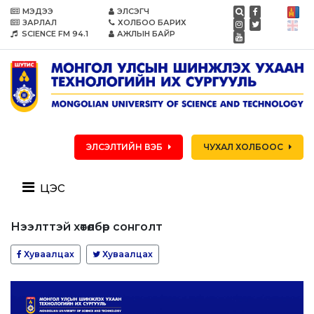
МЭДЭЭ
ЭЛСЭГЧ
ЗАРЛАЛ
ХОЛБОО БАРИХ
SCIENCE FM 94.1
АЖЛЫН БАЙР
ЭЛСЭЛТИЙН ВЭБ
ЧУХАЛ ХОЛБООС
цэс
Нээлттэй хөтөлбөр сонголт
Хуваалцах
Хуваалцах