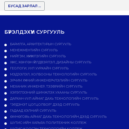
БУСАД ЗАРЛАЛ ...
БҮРЭЛДЭХҮҮН СУРГУУЛЬ
БАРИЛГА, АРХИТЕКТУРЫН СУРГУУЛЬ
МЕНЕЖМЕНТИЙН СУРГУУЛЬ
НИЙГЭМ, ХҮМҮҮНЛЭГИЙН СУРГУУЛЬ
ХҮНС, ХӨНГӨН ҮЙЛДВЭРЛЭЛ, ДИЗАЙНЫ СУРГУУЛЬ
ГЕОЛОГИ, УУЛ УУРХАЙН СУРГУУЛЬ
МЭДЭЭЛЭЛ, ХОЛБООНЫ ТЕХНОЛОГИЙН СУРГУУЛЬ
ЭРЧИМ ХҮЧНИЙ ИНЖЕНЕРЧЛЭЛИЙН СУРГУУЛЬ
МЕХАНИК ИНЖЕНЕР, ТЭЭВРИЙН СУРГУУЛЬ
ХЭРЭГЛЭЭНИЙ ШИНЖЛЭХ УХААНЫ СУРГУУЛЬ
ДАРХАН-УУЛ АЙМАГ ДАХЬ ТЕХНОЛОГИЙН СУРГУУЛЬ
"ЭРДЭНЭТ ЦОГЦОЛБОР" ДЭЭД СУРГУУЛЬ
ГАДААД ХЭЛНИЙ СУРГУУЛЬ
ӨМНӨГОВЬ АЙМАГ ДАХЬ ТЕХНОЛОГИЙН ДЭЭД СУРГУУЛЬ
ШУТИС-ИЙН ХАРЬЯА ПОЛИТЕХНИК КОЛЛЕЖ
ШУТИС-КООСЭН ТЕХНОЛОГИЙН КОЛЛЕЖ