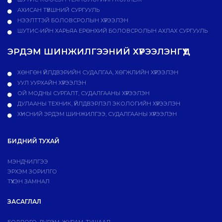
АХИСАН ТҮВШНИЙ СУРГУУЛЬ
НЭЭЛТТЭЙ БОЛОВСРОЛЫН ХҮРЭЭЛЭН
ШУТИС-ИЙН ХАРЬЯА ЕРӨНХИЙ БОЛОВСРОЛЫН АХЛАХ СУРГУУЛЬ
ЭРДЭМ ШИНЖИЛГЭЭНИЙ ХҮРЭЭЛЭНГҮҮД
ХӨНГӨН ҮЙЛДВЭРИЙН СУДАЛГАА, ХӨГЖЛИЙН ХҮРЭЭЛЭН
УУЛ УУРХАЙН ХҮРЭЭЛЭН
ОЙ МОДНЫ СУРГАЛТ, СУДАЛГААНЫ ХҮРЭЭЛЭН
ДУЛААНЫ ТЕХНИК, ҮЙЛДВЭРЛЭЛ ЭКОЛОГИЙН ХҮРЭЭЛЭН
ХҮНСНИЙ ЭРДЭМ ШИНЖИЛГЭЭ, СУДАЛГААНЫ ХҮРЭЭЛЭН
БИДНИЙ ТУХАЙ
МЭНДЧИЛГЭЭ
ЭРХЭМ ЗОРИЛГО
ТҮҮХЭН ЗАМНАЛ
ЗАСАГЛАЛ