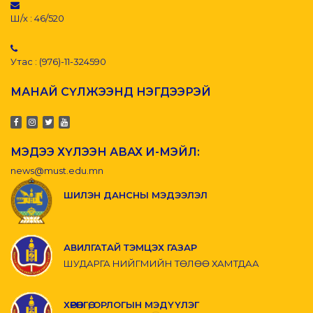
Ш/х : 46/520
Утас : (976)-11-324590
МАНАЙ СҮЛЖЭЭНД НЭГДЭЭРЭЙ
МЭДЭЭ ХҮЛЭЭН АВАХ И-МЭЙЛ:
news@must.edu.mn
ШИЛЭН ДАНСНЫ МЭДЭЭЛЭЛ
АВИЛГАТАЙ ТЭМЦЭХ ГАЗАР
ШУДАРГА НИЙГМИЙН ТӨЛӨӨ ХАМТДАА
ХӨРӨНГӨ, ОРЛОГЫН МЭДҮҮЛЭГ