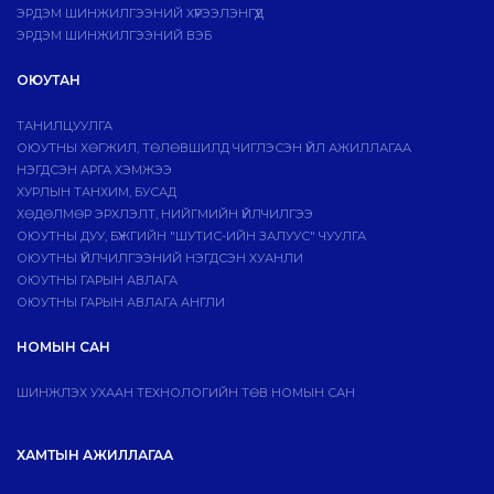
ЭРДЭМ ШИНЖИЛГЭЭНИЙ ХҮРЭЭЛЭНГҮҮД
ЭРДЭМ ШИНЖИЛГЭЭНИЙ ВЭБ
ОЮУТАН
ТАНИЛЦУУЛГА
ОЮУТНЫ ХӨГЖИЛ, ТӨЛӨВШИЛД ЧИГЛЭСЭН ҮЙЛ АЖИЛЛАГАА
НЭГДСЭН АРГА ХЭМЖЭЭ
ХУРЛЫН ТАНХИМ, БУСАД
ХӨДӨЛМӨР ЭРХЛЭЛТ, НИЙГМИЙН ҮЙЛЧИЛГЭЭ
ОЮУТНЫ ДУУ, БҮЖГИЙН "ШУТИС-ИЙН ЗАЛУУС" ЧУУЛГА
ОЮУТНЫ ҮЙЛЧИЛГЭЭНИЙ НЭГДСЭН ХУАНЛИ
ОЮУТНЫ ГАРЫН АВЛАГА
ОЮУТНЫ ГАРЫН АВЛАГА АНГЛИ
НОМЫН САН
ШИНЖЛЭХ УХААН ТЕХНОЛОГИЙН ТӨВ НОМЫН САН
ХАМТЫН АЖИЛЛАГАА