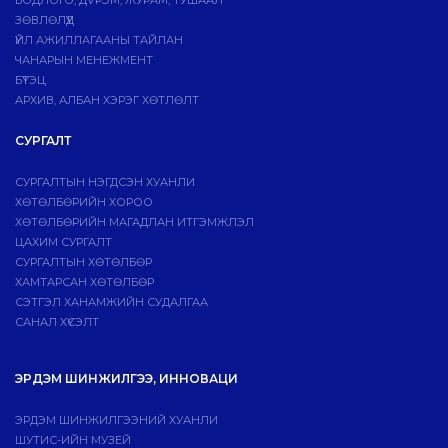
БОДЛОГО, ДVРЭМ, ЖУРАМ, ТУШААЛ
ЗӨВЛӨЛҮҮД
ҮЙЛ АЖИЛЛАГААНЫ ТАЙЛАН
ЧАНАРЫН МЕНЕЖМЕНТ
БҮТЭЦ
АРХИВ, АЛБАН ХЭРЭГ ХӨТЛӨЛТ
СУРГАЛТ
СУРГАЛТЫН НЭГДСЭН ХУАНЛИ
ХӨТӨЛБӨРИЙН ХОРОО
ХӨТӨЛБӨРИЙН МАГАДЛАН ИТГЭМЖЛЭЛ
ЦАХИМ СУРГАЛТ
СУРГАЛТЫН ХӨТӨЛБӨР
ХАМТАРСАН ХӨТӨЛБӨР
СЭТГЭЛ ХАНАМЖИЙН СУДАЛГАА
САНАЛ ХҮСЭЛТ
ЭРДЭМ ШИНЖИЛГЭЭ, ИННОВАЦИ
ЭРДЭМ ШИНЖИЛГЭЭНИЙ ХУАНЛИ
ШУТИС-ИЙН МУЗЕЙ