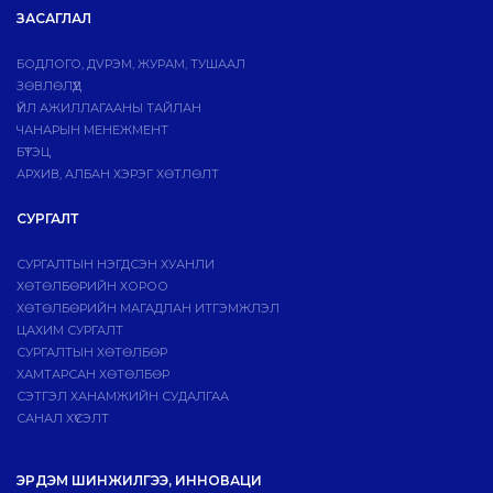
ЗАСАГЛАЛ
БОДЛОГО, ДVРЭМ, ЖУРАМ, ТУШААЛ
ЗӨВЛӨЛҮҮД
ҮЙЛ АЖИЛЛАГААНЫ ТАЙЛАН
ЧАНАРЫН МЕНЕЖМЕНТ
БҮТЭЦ
АРХИВ, АЛБАН ХЭРЭГ ХӨТЛӨЛТ
СУРГАЛТ
СУРГАЛТЫН НЭГДСЭН ХУАНЛИ
ХӨТӨЛБӨРИЙН ХОРОО
ХӨТӨЛБӨРИЙН МАГАДЛАН ИТГЭМЖЛЭЛ
ЦАХИМ СУРГАЛТ
СУРГАЛТЫН ХӨТӨЛБӨР
ХАМТАРСАН ХӨТӨЛБӨР
СЭТГЭЛ ХАНАМЖИЙН СУДАЛГАА
САНАЛ ХҮСЭЛТ
ЭРДЭМ ШИНЖИЛГЭЭ, ИННОВАЦИ