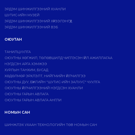
ЭРДЭМ ШИНЖИЛГЭЭНИЙ ХУАНЛИ
ШУТИС-ИЙН МУЗЕЙ
ЭРДЭМ ШИНЖИЛГЭЭНИЙ ХҮРЭЭЛЭНГҮҮД
ЭРДЭМ ШИНЖИЛГЭЭНИЙ ВЭБ
ОЮУТАН
ТАНИЛЦУУЛГА
ОЮУТНЫ ХӨГЖИЛ, ТӨЛӨВШИЛД ЧИГЛЭСЭН ҮЙЛ АЖИЛЛАГАА
НЭГДСЭН АРГА ХЭМЖЭЭ
ХУРЛЫН ТАНХИМ, БУСАД
ХӨДӨЛМӨР ЭРХЛЭЛТ, НИЙГМИЙН ҮЙЛЧИЛГЭЭ
ОЮУТНЫ ДУУ, БҮЖГИЙН "ШУТИС-ИЙН ЗАЛУУС" ЧУУЛГА
ОЮУТНЫ ҮЙЛЧИЛГЭЭНИЙ НЭГДСЭН ХУАНЛИ
ОЮУТНЫ ГАРЫН АВЛАГА
ОЮУТНЫ ГАРЫН АВЛАГА АНГЛИ
НОМЫН САН
ШИНЖЛЭХ УХААН ТЕХНОЛОГИЙН ТӨВ НОМЫН САН