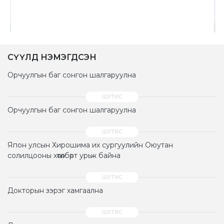
СҮҮЛД НЭМЭГДСЭН
Орчуулгын баг сонгон шалгаруулна
Орчуулгын баг сонгон шалгаруулна
Япон улсын Хирошима их сургуулийн Оюутан
солилцооны хөтөлбөрт урьж байна
Докторын зэрэг хамгаална