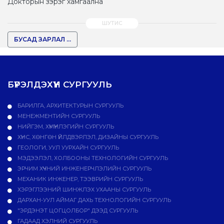
Докторын зэрэг хамгаална
БУСАД ЗАРЛАЛ ...
БҮРЭЛДЭХҮҮН СУРГУУЛЬ
БАРИЛГА, АРХИТЕКТУРЫН СУРГУУЛЬ
МЕНЕЖМЕНТИЙН СУРГУУЛЬ
НИЙГЭМ, ХҮМҮҮНЛЭГИЙН СУРГУУЛЬ
ХҮНС, ХӨНГӨН ҮЙЛДВЭРЛЭЛ, ДИЗАЙНЫ СУРГУУЛЬ
ГЕОЛОГИ, УУЛ УУРХАЙН СУРГУУЛЬ
МЭДЭЭЛЭЛ, ХОЛБООНЫ ТЕХНОЛОГИЙН СУРГУУЛЬ
ЭРЧИМ ХҮЧНИЙ ИНЖЕНЕРЧЛЭЛИЙН СУРГУУЛЬ
МЕХАНИК ИНЖЕНЕР, ТЭЭВРИЙН СУРГУУЛЬ
ХЭРЭГЛЭЭНИЙ ШИНЖЛЭХ УХААНЫ СУРГУУЛЬ
ДАРХАН-УУЛ АЙМАГ ДАХЬ ТЕХНОЛОГИЙН СУРГУУЛЬ
"ЭРДЭНЭТ ЦОГЦОЛБОР" ДЭЭД СУРГУУЛЬ
ГАДААД ХЭЛНИЙ СУРГУУЛЬ