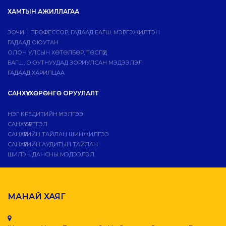
ХАМТЫН АЖИЛЛАГАА
ЗОЧИН ПРОФЕССОР, ГАДААД БАГШ, МЭРГЭЖИЛТЭН
ГАДААД ОЮУТАН
ОЛОН УЛСЫН ХӨТӨЛБӨР, ТӨСЛҮҮД
БАГШ, ОЮУТНУУДАД ЗОРИУЛСАН МЭДЭЭЛЭЛ
ГАДААД ХАРИЛЦАА
САНХҮҮ, ХӨРӨНГӨ ОРУУЛАЛТ
НЭГ КРЕДИТИЙН ҮНЭЛГЭЭ
САНХҮҮ БҮРТГЭЛ
САНХҮҮГИЙН ТАЙЛАН ШИНЖИЛГЭЭ
САНХҮҮГИЙН АУДИТЫН ТАЙЛАН
ШИЛЭН ДАНСНЫ МЭДЭЭЛЭЛ
МАНАЙ ХАЯГ