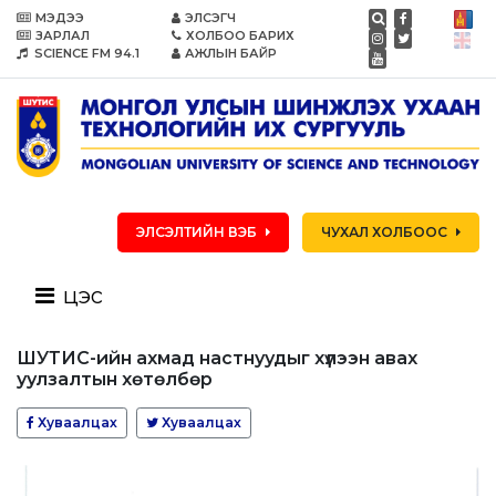
МЭДЭЭ
ЭЛСЭГЧ
ЗАРЛАЛ
ХОЛБОО БАРИХ
SCIENCE FM 94.1
АЖЛЫН БАЙР
ЭЛСЭЛТИЙН ВЭБ
ЧУХАЛ ХОЛБООС
цэс
ШУТИС-ийн ахмад настнуудыг хүлээн авах
уулзалтын хөтөлбөр
Хуваалцах
Хуваалцах