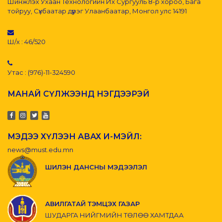
Шинжлэх Ухаан Технологийн Их Сургууль 8-р хороо, Бага
тойруу, Сүхбаатар дүүрэг Улаанбаатар, Монгол улс 14191
Ш/х : 46/520
Утас : (976)-11-324590
МАНАЙ СҮЛЖЭЭНД НЭГДЭЭРЭЙ
МЭДЭЭ ХҮЛЭЭН АВАХ И-МЭЙЛ:
news@must.edu.mn
ШИЛЭН ДАНСНЫ МЭДЭЭЛЭЛ
АВИЛГАТАЙ ТЭМЦЭХ ГАЗАР
ШУДАРГА НИЙГМИЙН ТӨЛӨӨ ХАМТДАА