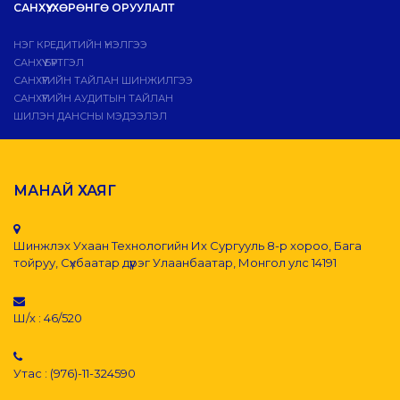
САНХҮҮ, ХӨРӨНГӨ ОРУУЛАЛТ
НЭГ КРЕДИТИЙН ҮНЭЛГЭЭ
САНХҮҮ БҮРТГЭЛ
САНХҮҮГИЙН ТАЙЛАН ШИНЖИЛГЭЭ
САНХҮҮГИЙН АУДИТЫН ТАЙЛАН
ШИЛЭН ДАНСНЫ МЭДЭЭЛЭЛ
МАНАЙ ХАЯГ
Шинжлэх Ухаан Технологийн Их Сургууль 8-р хороо, Бага
тойруу, Сүхбаатар дүүрэг Улаанбаатар, Монгол улс 14191
Ш/х : 46/520
Утас : (976)-11-324590