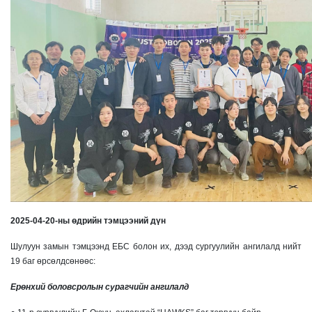
2025-04-20-ны өдрийн тэмцээний дүн
Шулуун замын тэмцээнд ЕБС болон их, дээд сургуулийн ангилалд нийт
19 баг өрсөлдсөнөөс:
Ерөнхий боловсролын сурагчийн ангилалд