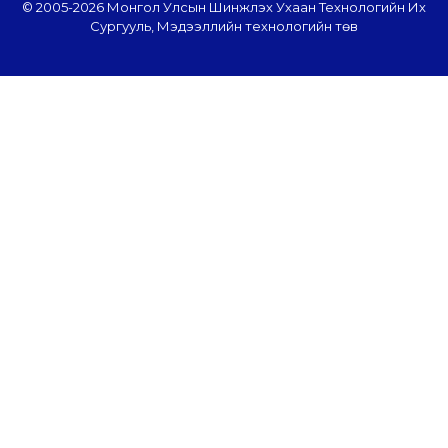
© 2005-
2026 Монгол Улсын Шинжлэх Ухаан Технологийн Их
Сургууль, Мэдээллийн технологийн төв