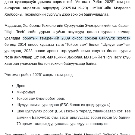
даан суралцахуйг дэмжих зорилготой “Автомат Робот 2025” тэмцээн
өнгөрсөн амралтын өдрүүдэд (2025.04.19-20) ШУТИС-ийн Мэдээлэл
Холбооны, Технологийн сургууль дээр зохион байгуулагдлаа.
Мэдээлэл, Холбооны Технологийн Сургуулийн Электроникийн салбарын
“High Tech” сайн дурын клубын оюутнууд цагаан зурааст замаар
уралддаг
роботын тэмцээнийг 2009 оноос зохион байгуулж эхэлсэн
бөгөөд 2014 оноос хүрээгээ тэлж “Тойрог зам” болон “Шулуун зам”-ын
уралдаан, 2023 оноос дроны төрлүүдийг нэмж оюутан болон сурагч
гэсэн ангиллаар ШУТИС-МХТС-ийн Захиргаа, МХТС-ийн “High Tech” клуб
хамтран уламжлал болгон зохион байгуулсаар байна.
"Автомат робот-2025" хаврын тэмцээнд:
Дрон
Микромауз
Тойрог зам буюу робот рейс
Шулуун замын уралдаан (ЕБС болон их дээд сургууль)
Шоо цуглуулах робот (ЕБС) гэсэн 5 төрөлд Улаанбаатар хот, Төв
аймгийн Батсүмбэр сум, зэрэг аймгуудаас зорин ирсэн 50 багийн
70 орчим тамирчид ур ухаанаа уралдуулан оролцлоо.