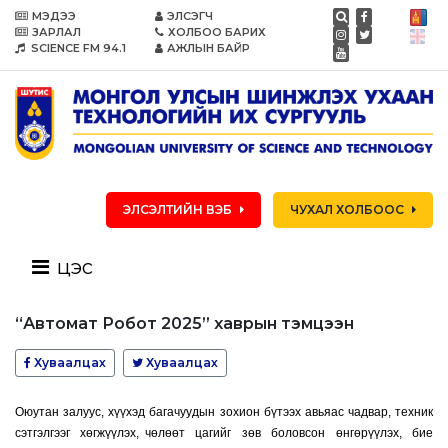
МЭДЭЭ
ЭЛСЭГЧ
ЗАРЛАЛ
ХОЛБОО БАРИХ
SCIENCE FM 94.1
АЖЛЫН БАЙР
ЭЛСЭЛТИЙН ВЭБ
ЧУХАЛ ХОЛБООС
цэс
“Автомат Робот 2025” хаврын тэмцээн
Хуваалцах
Хуваалцах
Оюутан залуус, хүүхэд багачуудын зохион бүтээх авьяас чадвар, техник
сэтгэлгээг хөгжүүлэх, чөлөөт цагийг зөв боловсон өнгөрүүлэх, бие