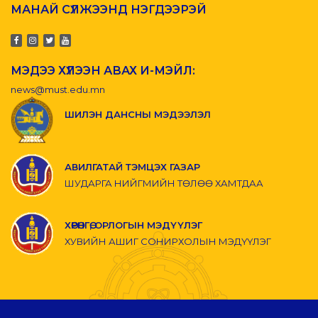
МАНАЙ СҮЛЖЭЭНД НЭГДЭЭРЭЙ
МЭДЭЭ ХҮЛЭЭН АВАХ И-МЭЙЛ:
news@must.edu.mn
ШИЛЭН ДАНСНЫ МЭДЭЭЛЭЛ
АВИЛГАТАЙ ТЭМЦЭХ ГАЗАР
ШУДАРГА НИЙГМИЙН ТӨЛӨӨ ХАМТДАА
ХӨРӨНГӨ, ОРЛОГЫН МЭДҮҮЛЭГ
ХУВИЙН АШИГ СОНИРХОЛЫН МЭДҮҮЛЭГ