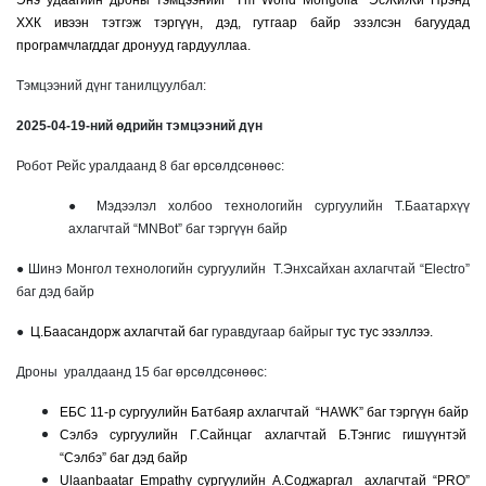
Энэ удаагийн дроны тэмцээнийг “I’m World Mongolia” ЭсЖиЖи Прэнд
ХХК ивээн тэтгэж тэргүүн, дэд, гутгаар байр эзэлсэн багуудад
програмчлагддаг дронууд гардууллаа.
Тэмцээний дүнг танилцуулбал:
2025-04-19-ний өдрийн тэмцээний дүн
Робот Рейс уралдаанд 8 баг өрсөлдсөнөөс:
● Мэдээлэл холбоо технологийн сургуулийн Т.Баатархүү
ахлагчтай “MNBot” баг тэргүүн байр
● Шинэ Монгол технологийн сургуулийн Т.Энхсайхан ахлагчтай “Electro”
баг дэд байр
●
Ц.Баасандорж ахлагчтай баг
гуравдугаар байрыг
тус тус эзэллээ.
Дроны уралдаанд 15 баг өрсөлдсөнөөс:
ЕБС 11-р сургуулийн Батбаяр ахлагчтай “HAWK” баг тэргүүн байр
Сэлбэ сургуулийн Г.Сайнцаг ахлагчтай Б.Тэнгис гишүүнтэй
“Сэлбэ” баг дэд байр
Ulaanbaatar Empathy сургуулийн А.Соджаргал ахлагчтай “PRO”