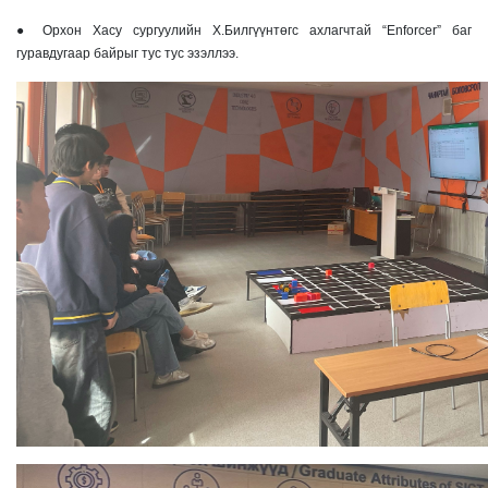
● Орхон Хасу сургуулийн Х.Билгүүнтөгс ахлагчтай “Enforcer” баг
гуравдугаар байрыг тус тус эзэллээ.