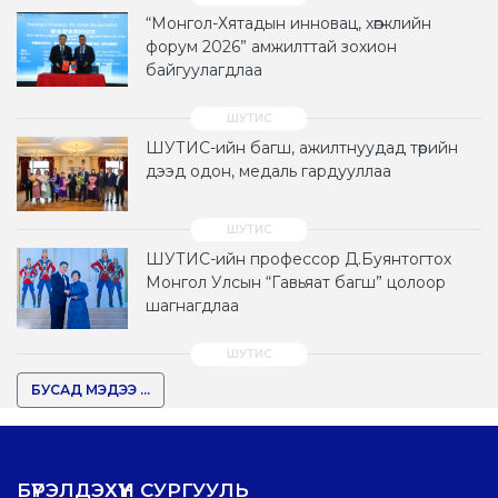
“Монгол-Хятадын инновац, хөгжлийн
форум 2026” амжилттай зохион
байгуулагдлаа
ШУТИС-ийн багш, ажилтнуудад төрийн
дээд одон, медаль гардууллаа
ШУТИС-ийн профессор Д.Буянтогтох
Монгол Улсын “Гавьяат багш” цолоор
шагнагдлаа
БУСАД МЭДЭЭ ...
БҮРЭЛДЭХҮҮН СУРГУУЛЬ