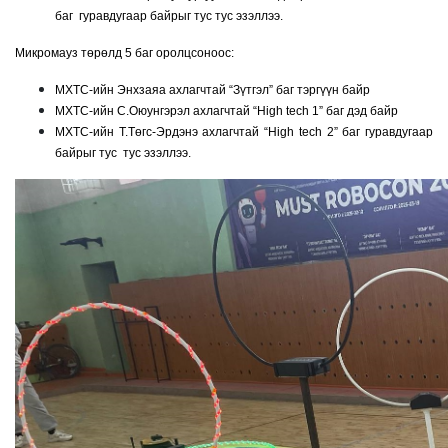
баг гуравдугаар байрыг тус тус эзэллээ.
Микромауз төрөлд 5 баг оролцсоноос:
МХТС-ийн Энхзаяа ахлагчтай “Зүтгэл” баг тэргүүн байр
МХТС-ийн С.Оюунгэрэл ахлагчтай “High tech 1” баг дэд байр
МХТС-ийн Т.Төгс-Эрдэнэ ахлагчтай “High tech 2” баг гуравдугаар
байрыг тус тус эзэллээ.