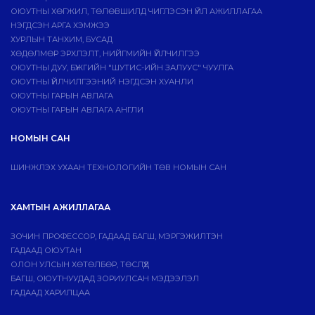
ОЮУТНЫ ХӨГЖИЛ, ТӨЛӨВШИЛД ЧИГЛЭСЭН ҮЙЛ АЖИЛЛАГАА
НЭГДСЭН АРГА ХЭМЖЭЭ
ХУРЛЫН ТАНХИМ, БУСАД
ХӨДӨЛМӨР ЭРХЛЭЛТ, НИЙГМИЙН ҮЙЛЧИЛГЭЭ
ОЮУТНЫ ДУУ, БҮЖГИЙН "ШУТИС-ИЙН ЗАЛУУС" ЧУУЛГА
ОЮУТНЫ ҮЙЛЧИЛГЭЭНИЙ НЭГДСЭН ХУАНЛИ
ОЮУТНЫ ГАРЫН АВЛАГА
ОЮУТНЫ ГАРЫН АВЛАГА АНГЛИ
НОМЫН САН
ШИНЖЛЭХ УХААН ТЕХНОЛОГИЙН ТӨВ НОМЫН САН
ХАМТЫН АЖИЛЛАГАА
ЗОЧИН ПРОФЕССОР, ГАДААД БАГШ, МЭРГЭЖИЛТЭН
ГАДААД ОЮУТАН
ОЛОН УЛСЫН ХӨТӨЛБӨР, ТӨСЛҮҮД
БАГШ, ОЮУТНУУДАД ЗОРИУЛСАН МЭДЭЭЛЭЛ
ГАДААД ХАРИЛЦАА