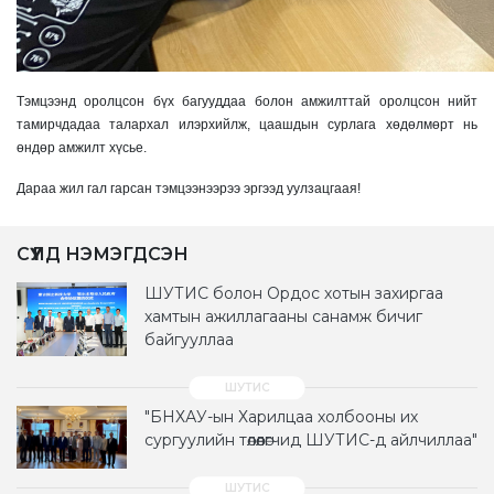
Тэмцээнд оролцсон бүх багууддаа болон амжилттай оролцсон нийт
тамирчдадаа талархал илэрхийлж, цаашдын сурлага хөдөлмөрт нь
өндөр амжилт хүсье.
Дараа жил гал гарсан тэмцээнээрээ эргээд уулзацгаая!
СҮҮЛД НЭМЭГДСЭН
ШУТИС болон Ордос хотын захиргаа
хамтын ажиллагааны санамж бичиг
байгууллаа
"БНХАУ-ын Харилцаа холбооны их
сургуулийн төлөөлөгчид ШУТИС-д айлчиллаа"