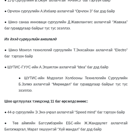
● 11-р сургуулийн Б.Оюун ахлагчтай “HAWKS” баг тэргүүн байр
● Орчлон сургуулийн А.Ихбаяр ахлагчтай “Орчлон 3” баг дэд байр
● Шинэ санаа инноваци сургуулийн Д.Жавхлантөгс ахлагчтай “Жавхаа”
баг гуравдугаар байрыг тус тус эзэллээ.
Их дээд сургуулийн ангилалд
● Шинэ Монгол технологий сургуулийн Т.Энхсайхан ахлагчтай “Electro”
баг тэргүүн байр
● ШУТИС-ГУУС-ийн А.Эгшиглэн ахлагчтай “Idea” баг дэд байр
● ШУТИС-ийн Мэдээлэл Холбооны Технелогийн Сургуулийн
Б.Зэлмэ ахлагчтай “Мөрөөдөл” баг гуравдугаар байрыг тус тус
эзэллээ.
Шоо цуглуулах тэмцээнд 11 баг өрсөлдсөнөөс:
● 44-р сургуулийн Э.Энх-учрал ахлагчтай “Speed mind” баг тэргүүн байр
● Төв аймгийн Батсүмбэрийн ЕБС-ийн Ж.Жандаулет ахлагчтай
Билэгжаргал, Марат гишүүнтэй “Хүй мандал” баг дэд байр