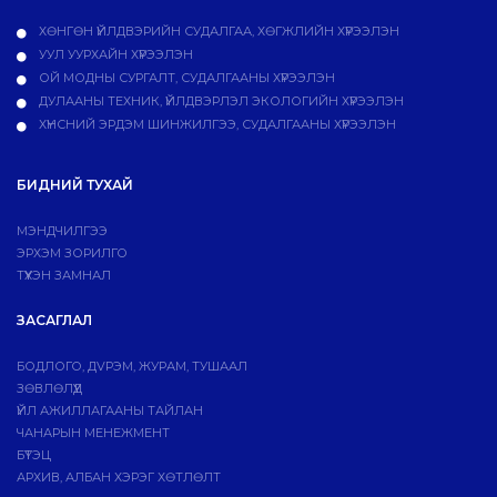
ХӨНГӨН ҮЙЛДВЭРИЙН СУДАЛГАА, ХӨГЖЛИЙН ХҮРЭЭЛЭН
УУЛ УУРХАЙН ХҮРЭЭЛЭН
ОЙ МОДНЫ СУРГАЛТ, СУДАЛГААНЫ ХҮРЭЭЛЭН
ДУЛААНЫ ТЕХНИК, ҮЙЛДВЭРЛЭЛ ЭКОЛОГИЙН ХҮРЭЭЛЭН
ХҮНСНИЙ ЭРДЭМ ШИНЖИЛГЭЭ, СУДАЛГААНЫ ХҮРЭЭЛЭН
БИДНИЙ ТУХАЙ
МЭНДЧИЛГЭЭ
ЭРХЭМ ЗОРИЛГО
ТҮҮХЭН ЗАМНАЛ
ЗАСАГЛАЛ
БОДЛОГО, ДVРЭМ, ЖУРАМ, ТУШААЛ
ЗӨВЛӨЛҮҮД
ҮЙЛ АЖИЛЛАГААНЫ ТАЙЛАН
ЧАНАРЫН МЕНЕЖМЕНТ
БҮТЭЦ
АРХИВ, АЛБАН ХЭРЭГ ХӨТЛӨЛТ