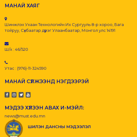
МАНАЙ ХАЯГ
Шинжлэх Ухаан Технологийн Их Сургууль 8-р хороо, Бага
тойруу, Сүхбаатар дүүрэг Улаанбаатар, Монгол улс 14191
Ш/х : 46/520
Утас : (976)-11-324590
МАНАЙ СҮЛЖЭЭНД НЭГДЭЭРЭЙ
МЭДЭЭ ХҮЛЭЭН АВАХ И-МЭЙЛ:
news@must.edu.mn
ШИЛЭН ДАНСНЫ МЭДЭЭЛЭЛ