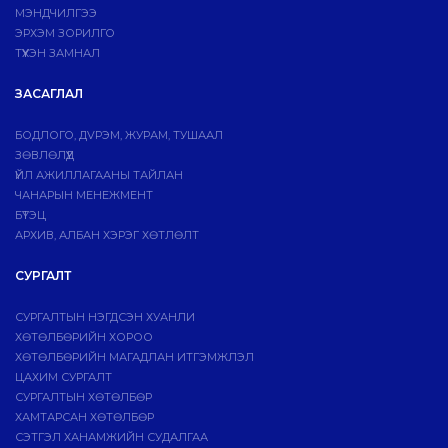
МЭНДЧИЛГЭЭ
ЭРХЭМ ЗОРИЛГО
ТҮҮХЭН ЗАМНАЛ
ЗАСАГЛАЛ
БОДЛОГО, ДVРЭМ, ЖУРАМ, ТУШААЛ
ЗӨВЛӨЛҮҮД
ҮЙЛ АЖИЛЛАГААНЫ ТАЙЛАН
ЧАНАРЫН МЕНЕЖМЕНТ
БҮТЭЦ
АРХИВ, АЛБАН ХЭРЭГ ХӨТЛӨЛТ
СУРГАЛТ
СУРГАЛТЫН НЭГДСЭН ХУАНЛИ
ХӨТӨЛБӨРИЙН ХОРОО
ХӨТӨЛБӨРИЙН МАГАДЛАН ИТГЭМЖЛЭЛ
ЦАХИМ СУРГАЛТ
СУРГАЛТЫН ХӨТӨЛБӨР
ХАМТАРСАН ХӨТӨЛБӨР
СЭТГЭЛ ХАНАМЖИЙН СУДАЛГАА