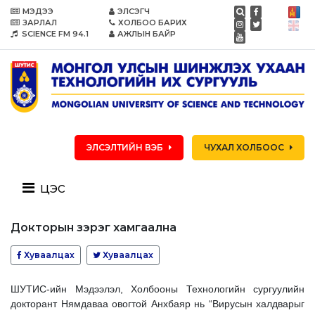
МЭДЭЭ
ЭЛСЭГЧ
ЗАРЛАЛ
ХОЛБОО БАРИХ
SCIENCE FM 94.1
АЖЛЫН БАЙР
ЭЛСЭЛТИЙН ВЭБ
ЧУХАЛ ХОЛБООС
цэс
Докторын зэрэг хамгаална
Хуваалцах
Хуваалцах
ШУТИС-ийн Мэдээлэл, Холбооны Технологийн сургуулийн
докторант Нямдаваа овогтой Анхбаяр нь “Вирусын халдварыг