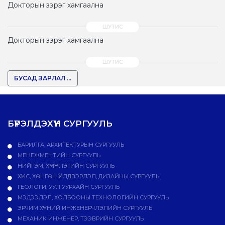
Докторын зэрэг хамгаална
Докторын зэрэг хамгаална
БУСАД ЗАРЛАЛ ...
БҮРЭЛДЭХҮҮН СУРГУУЛЬ
БАРИЛГА, АРХИТЕКТУРЫН СУРГУУЛЬ
МЕНЕЖМЕНТИЙН СУРГУУЛЬ
НИЙГЭМ, ХҮМҮҮНЛЭГИЙН СУРГУУЛЬ
ХҮНС, ХӨНГӨН ҮЙЛДВЭРЛЭЛ, ДИЗАЙНЫ СУРГУУЛЬ
ГЕОЛОГИ, УУЛ УУРХАЙН СУРГУУЛЬ
МЭДЭЭЛЭЛ, ХОЛБООНЫ ТЕХНОЛОГИЙН СУРГУУЛЬ
ЭРЧИМ ХҮЧНИЙ ИНЖЕНЕРЧЛЭЛИЙН СУРГУУЛЬ
МЕХАНИК ИНЖЕНЕР, ТЭЭВРИЙН СУРГУУЛЬ