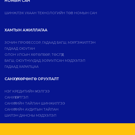
НОМЫН САН
ШИНЖЛЭХ УХААН ТЕХНОЛОГИЙН ТӨВ НОМЫН САН
ХАМТЫН АЖИЛЛАГАА
ЗОЧИН ПРОФЕССОР, ГАДААД БАГШ, МЭРГЭЖИЛТЭН
ГАДААД ОЮУТАН
ОЛОН УЛСЫН ХӨТӨЛБӨР, ТӨСЛҮҮД
БАГШ, ОЮУТНУУДАД ЗОРИУЛСАН МЭДЭЭЛЭЛ
ГАДААД ХАРИЛЦАА
САНХҮҮ, ХӨРӨНГӨ ОРУУЛАЛТ
НЭГ КРЕДИТИЙН ҮНЭЛГЭЭ
САНХҮҮ БҮРТГЭЛ
САНХҮҮГИЙН ТАЙЛАН ШИНЖИЛГЭЭ
САНХҮҮГИЙН АУДИТЫН ТАЙЛАН
ШИЛЭН ДАНСНЫ МЭДЭЭЛЭЛ