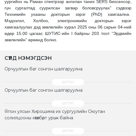
уургийнх нь Раман спектрээр ангилан таних SERS биосенсор,
гүн сургалтад суурилсан загвар боловсруулах” сэдвээр
Техникийн ухааны докторын зэрэг (PhD) хамгаална.
Мэдээлэл, Холбоо, электроникийн докторын зэрэг
хамгаалуулах дэд зөвлөлийн хурал 2025 оны 06 сарын 04-ний
өдөр 15.00 цагаас ШУТИС-ийн I байрны 203 тоот “Эрдмийн
зөвлөлийн” өрөөнд болно.
СҮҮЛД НЭМЭГДСЭН
Орчуулгын баг сонгон шалгаруулна
Орчуулгын баг сонгон шалгаруулна
Япон улсын Хирошима их сургуулийн Оюутан
солилцооны хөтөлбөрт урьж байна