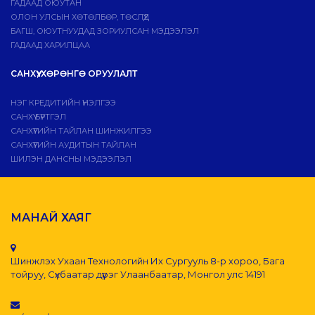
ГАДААД ОЮУТАН
ОЛОН УЛСЫН ХӨТӨЛБӨР, ТӨСЛҮҮД
БАГШ, ОЮУТНУУДАД ЗОРИУЛСАН МЭДЭЭЛЭЛ
ГАДААД ХАРИЛЦАА
САНХҮҮ, ХӨРӨНГӨ ОРУУЛАЛТ
НЭГ КРЕДИТИЙН ҮНЭЛГЭЭ
САНХҮҮ БҮРТГЭЛ
САНХҮҮГИЙН ТАЙЛАН ШИНЖИЛГЭЭ
САНХҮҮГИЙН АУДИТЫН ТАЙЛАН
ШИЛЭН ДАНСНЫ МЭДЭЭЛЭЛ
МАНАЙ ХАЯГ
Шинжлэх Ухаан Технологийн Их Сургууль 8-р хороо, Бага
тойруу, Сүхбаатар дүүрэг Улаанбаатар, Монгол улс 14191