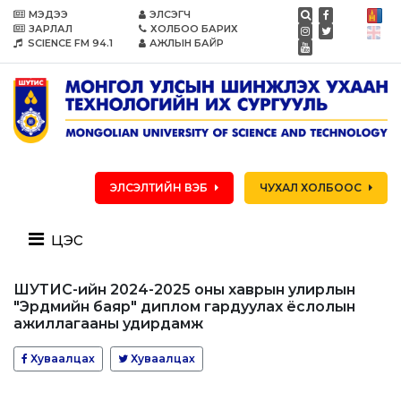
МЭДЭЭ
ЭЛСЭГЧ
ЗАРЛАЛ
ХОЛБОО БАРИХ
SCIENCE FM 94.1
АЖЛЫН БАЙР
ЭЛСЭЛТИЙН ВЭБ
ЧУХАЛ ХОЛБООС
цэс
ШУТИС-ийн 2024-2025 оны хаврын улирлын
"Эрдмийн баяр" диплом гардуулах ёслолын
ажиллагааны удирдамж
Хуваалцах
Хуваалцах