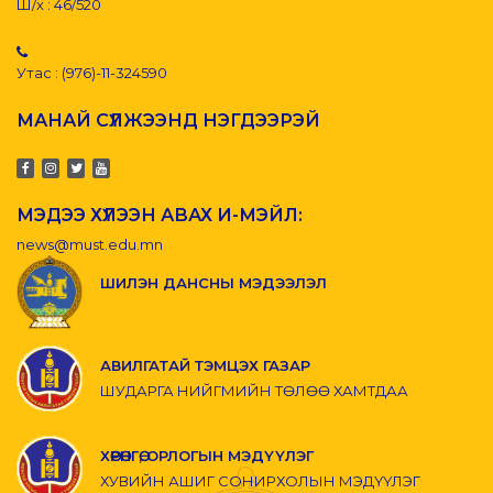
Ш/х : 46/520
Утас : (976)-11-324590
МАНАЙ СҮЛЖЭЭНД НЭГДЭЭРЭЙ
МЭДЭЭ ХҮЛЭЭН АВАХ И-МЭЙЛ:
news@must.edu.mn
ШИЛЭН ДАНСНЫ МЭДЭЭЛЭЛ
АВИЛГАТАЙ ТЭМЦЭХ ГАЗАР
ШУДАРГА НИЙГМИЙН ТӨЛӨӨ ХАМТДАА
ХӨРӨНГӨ, ОРЛОГЫН МЭДҮҮЛЭГ
ХУВИЙН АШИГ СОНИРХОЛЫН МЭДҮҮЛЭГ