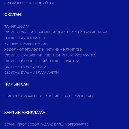
ЭРДЭМ ШИНЖИЛГЭЭНИЙ ВЭБ
ОЮУТАН
ТАНИЛЦУУЛГА
ОЮУТНЫ ХӨГЖИЛ, ТӨЛӨВШИЛД ЧИГЛЭСЭН ҮЙЛ АЖИЛЛАГАА
НЭГДСЭН АРГА ХЭМЖЭЭ
ХУРЛЫН ТАНХИМ, БУСАД
ХӨДӨЛМӨР ЭРХЛЭЛТ, НИЙГМИЙН ҮЙЛЧИЛГЭЭ
ОЮУТНЫ ДУУ, БҮЖГИЙН "ШУТИС-ИЙН ЗАЛУУС" ЧУУЛГА
ОЮУТНЫ ҮЙЛЧИЛГЭЭНИЙ НЭГДСЭН ХУАНЛИ
ОЮУТНЫ ГАРЫН АВЛАГА
ОЮУТНЫ ГАРЫН АВЛАГА АНГЛИ
НОМЫН САН
ШИНЖЛЭХ УХААН ТЕХНОЛОГИЙН ТӨВ НОМЫН САН
ХАМТЫН АЖИЛЛАГАА
ЗОЧИН ПРОФЕССОР, ГАДААД БАГШ, МЭРГЭЖИЛТЭН