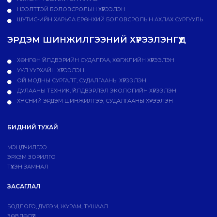
НЭЭЛТТЭЙ БОЛОВСРОЛЫН ХҮРЭЭЛЭН
ШУТИС-ИЙН ХАРЬЯА ЕРӨНХИЙ БОЛОВСРОЛЫН АХЛАХ СУРГУУЛЬ
ЭРДЭМ ШИНЖИЛГЭЭНИЙ ХҮРЭЭЛЭНГҮҮД
ХӨНГӨН ҮЙЛДВЭРИЙН СУДАЛГАА, ХӨГЖЛИЙН ХҮРЭЭЛЭН
УУЛ УУРХАЙН ХҮРЭЭЛЭН
ОЙ МОДНЫ СУРГАЛТ, СУДАЛГААНЫ ХҮРЭЭЛЭН
ДУЛААНЫ ТЕХНИК, ҮЙЛДВЭРЛЭЛ ЭКОЛОГИЙН ХҮРЭЭЛЭН
ХҮНСНИЙ ЭРДЭМ ШИНЖИЛГЭЭ, СУДАЛГААНЫ ХҮРЭЭЛЭН
БИДНИЙ ТУХАЙ
МЭНДЧИЛГЭЭ
ЭРХЭМ ЗОРИЛГО
ТҮҮХЭН ЗАМНАЛ
ЗАСАГЛАЛ
БОДЛОГО, ДVРЭМ, ЖУРАМ, ТУШААЛ
ЗӨВЛӨЛҮҮД