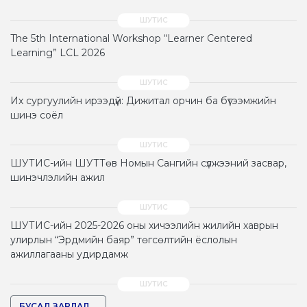
The 5th International Workshop “Learner Centered
Learning” LCL 2026
Их сургуулийн ирээдүй: Дижитал орчин ба бүтээмжийн
шинэ соёл
ШУТИС-ийн ШУТТөв Номын Сангийн сүлжээний засвар,
шинэчлэлийн ажил
ШУТИС-ийн 2025-2026 оны хичээлийн жилийн хаврын
улирлын “Эрдмийн баяр” төгсөлтийн ёслолын
ажиллагааны удирдамж
БУСАД ЗАРЛАЛ ...