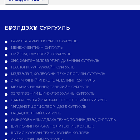
БҮРЭЛДЭХҮҮН СУРГУУЛЬ
БАРИЛГА, АРХИТЕКТУРЫН СУРГУУЛЬ
МЕНЕЖМЕНТИЙН СУРГУУЛЬ
НИЙГЭМ, ХҮМҮҮНЛЭГИЙН СУРГУУЛЬ
ХҮНС, ХӨНГӨН ҮЙЛДВЭРЛЭЛ, ДИЗАЙНЫ СУРГУУЛЬ
ГЕОЛОГИ, УУЛ УУРХАЙН СУРГУУЛЬ
МЭДЭЭЛЭЛ, ХОЛБООНЫ ТЕХНОЛОГИЙН СУРГУУЛЬ
ЭРЧИМ ХҮЧНИЙ ИНЖЕНЕРЧЛЭЛИЙН СУРГУУЛЬ
МЕХАНИК ИНЖЕНЕР, ТЭЭВРИЙН СУРГУУЛЬ
ХЭРЭГЛЭЭНИЙ ШИНЖЛЭХ УХААНЫ СУРГУУЛЬ
ДАРХАН-УУЛ АЙМАГ ДАХЬ ТЕХНОЛОГИЙН СУРГУУЛЬ
"ЭРДЭНЭТ ЦОГЦОЛБОР" ДЭЭД СУРГУУЛЬ
ГАДААД ХЭЛНИЙ СУРГУУЛЬ
ӨМНӨГОВЬ АЙМАГ ДАХЬ ТЕХНОЛОГИЙН ДЭЭД СУРГУУЛЬ
ШУТИС-ИЙН ХАРЬЯА ПОЛИТЕХНИК КОЛЛЕЖ
ШУТИС-КООСЭН ТЕХНОЛОГИЙН КОЛЛЕЖ
АХИСАН ТҮВШНИЙ СУРГУУЛЬ