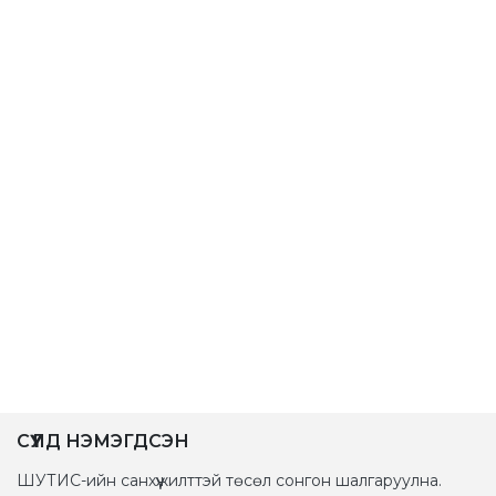
СҮҮЛД НЭМЭГДСЭН
ШУТИС-ийн санхүүжилттэй төсөл сонгон шалгаруулна.