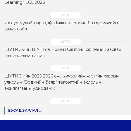
Learning” LCL 2026
Их сургуулийн ирээдүй: Дижитал орчин ба бүтээмжийн
шинэ соёл
ШУТИС-ийн ШУТТөв Номын Сангийн сүлжээний засвар,
шинэчлэлийн ажил
ШУТИС-ийн 2025-2026 оны хичээлийн жилийн хаврын
улирлын “Эрдмийн баяр” төгсөлтийн ёслолын
ажиллагааны удирдамж
БУСАД ЗАРЛАЛ ...