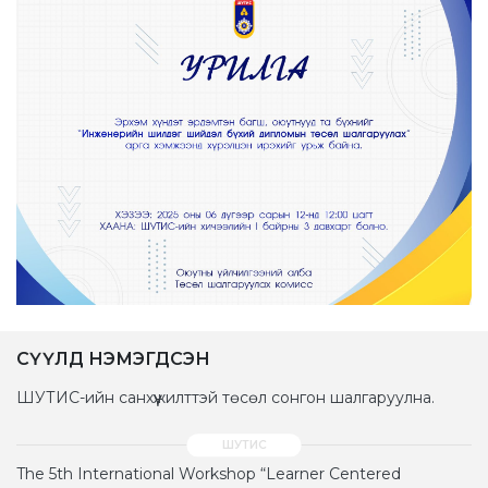
СҮҮЛД НЭМЭГДСЭН
ШУТИС-ийн санхүүжилттэй төсөл сонгон шалгаруулна.
The 5th International Workshop “Learner Centered