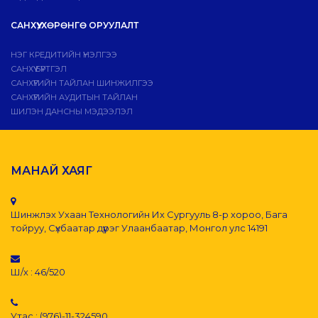
САНХҮҮ, ХӨРӨНГӨ ОРУУЛАЛТ
НЭГ КРЕДИТИЙН ҮНЭЛГЭЭ
САНХҮҮ БҮРТГЭЛ
САНХҮҮГИЙН ТАЙЛАН ШИНЖИЛГЭЭ
САНХҮҮГИЙН АУДИТЫН ТАЙЛАН
ШИЛЭН ДАНСНЫ МЭДЭЭЛЭЛ
МАНАЙ ХАЯГ
Шинжлэх Ухаан Технологийн Их Сургууль 8-р хороо, Бага
тойруу, Сүхбаатар дүүрэг Улаанбаатар, Монгол улс 14191
Ш/х : 46/520
Утас : (976)-11-324590