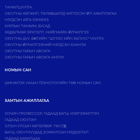
ТАНИЛЦУУЛГА
ОЮУТНЫ ХӨГЖИЛ, ТӨЛӨВШИЛД ЧИГЛЭСЭН ҮЙЛ АЖИЛЛАГАА
НЭГДСЭН АРГА ХЭМЖЭЭ
ХУРЛЫН ТАНХИМ, БУСАД
ХӨДӨЛМӨР ЭРХЛЭЛТ, НИЙГМИЙН ҮЙЛЧИЛГЭЭ
ОЮУТНЫ ДУУ, БҮЖГИЙН "ШУТИС-ИЙН ЗАЛУУС" ЧУУЛГА
ОЮУТНЫ ҮЙЛЧИЛГЭЭНИЙ НЭГДСЭН ХУАНЛИ
ОЮУТНЫ ГАРЫН АВЛАГА
ОЮУТНЫ ГАРЫН АВЛАГА АНГЛИ
НОМЫН САН
ШИНЖЛЭХ УХААН ТЕХНОЛОГИЙН ТӨВ НОМЫН САН
ХАМТЫН АЖИЛЛАГАА
ЗОЧИН ПРОФЕССОР, ГАДААД БАГШ, МЭРГЭЖИЛТЭН
ГАДААД ОЮУТАН
ОЛОН УЛСЫН ХӨТӨЛБӨР, ТӨСЛҮҮД
БАГШ, ОЮУТНУУДАД ЗОРИУЛСАН МЭДЭЭЛЭЛ
ГАДААД ХАРИЛЦАА