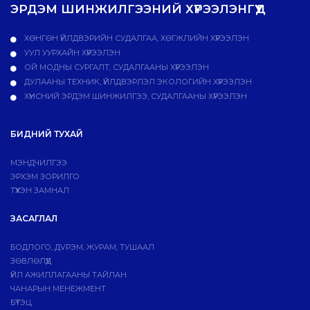
ЭРДЭМ ШИНЖИЛГЭЭНИЙ ХҮРЭЭЛЭНГҮҮД
ХӨНГӨН ҮЙЛДВЭРИЙН СУДАЛГАА, ХӨГЖЛИЙН ХҮРЭЭЛЭН
УУЛ УУРХАЙН ХҮРЭЭЛЭН
ОЙ МОДНЫ СУРГАЛТ, СУДАЛГААНЫ ХҮРЭЭЛЭН
ДУЛААНЫ ТЕХНИК, ҮЙЛДВЭРЛЭЛ ЭКОЛОГИЙН ХҮРЭЭЛЭН
ХҮНСНИЙ ЭРДЭМ ШИНЖИЛГЭЭ, СУДАЛГААНЫ ХҮРЭЭЛЭН
БИДНИЙ ТУХАЙ
МЭНДЧИЛГЭЭ
ЭРХЭМ ЗОРИЛГО
ТҮҮХЭН ЗАМНАЛ
ЗАСАГЛАЛ
БОДЛОГО, ДVРЭМ, ЖУРАМ, ТУШААЛ
ЗӨВЛӨЛҮҮД
ҮЙЛ АЖИЛЛАГААНЫ ТАЙЛАН
ЧАНАРЫН МЕНЕЖМЕНТ
БҮТЭЦ