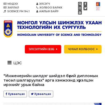
МЭДЭЭ
ЭЛСЭГЧ
ЗАРЛАЛ
ХОЛБОО БАРИХ
SCIENCE FM 94.1
АЖЛЫН БАЙР
ЭЛСЭЛТИЙН ВЭБ
ЧУХАЛ ХОЛБООС
цэс
"Инженерийн шилдэг шийдэл бүхий дипломын
төсөл шалгаруулах" арга хэмжээнд хүрэлцэн
ирэхийг урьж байна
Хуваалцах
Хуваалцах