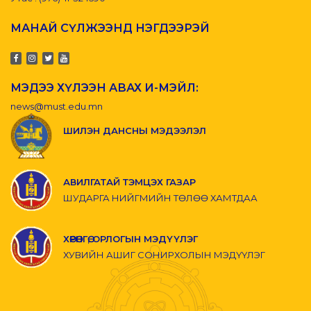
МАНАЙ СҮЛЖЭЭНД НЭГДЭЭРЭЙ
МЭДЭЭ ХҮЛЭЭН АВАХ И-МЭЙЛ:
news@must.edu.mn
ШИЛЭН ДАНСНЫ МЭДЭЭЛЭЛ
АВИЛГАТАЙ ТЭМЦЭХ ГАЗАР
ШУДАРГА НИЙГМИЙН ТӨЛӨӨ ХАМТДАА
ХӨРӨНГӨ, ОРЛОГЫН МЭДҮҮЛЭГ
ХУВИЙН АШИГ СОНИРХОЛЫН МЭДҮҮЛЭГ