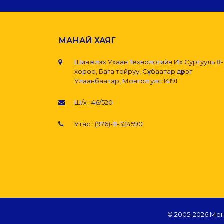
МАНАЙ ХАЯГ
Шинжлэх Ухаан Технологийн Их Сургууль 8
хороо, Бага тойруу, Сүхбаатар дүүрэг
Улаанбаатар, Монгол улс 14191
Ш/х : 46/520
Утас : (976)-11-324590
© 2005-
2026 Мон