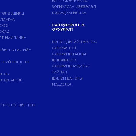
БАГШ, ОЮУТНУУДАД
ЗОРИУЛСАН МЭДЭЭЛЭЛ
ГАДААД ХАРИЛЦАА
 ТӨЛӨВШИЛД
ИЛЛАГАА
САНХҮҮ, ХӨРӨНГӨ
МЖЭЭ
ОРУУЛАЛТ
БУСАД
ЛТ, НИЙГМИЙН
НЭГ КРЕДИТИЙН ҮНЭЛГЭЭ
САНХҮҮ БҮРТГЭЛ
ГИЙН "ШУТИС-ИЙН
САНХҮҮГИЙН ТАЙЛАН
ШИНЖИЛГЭЭ
ЭЭНИЙ НЭГДСЭН
САНХҮҮГИЙН АУДИТЫН
ТАЙЛАН
ВЛАГА
ШИЛЭН ДАНСНЫ
ЛАГА АНГЛИ
МЭДЭЭЛЭЛ
ТЕХНОЛОГИЙН ТӨВ