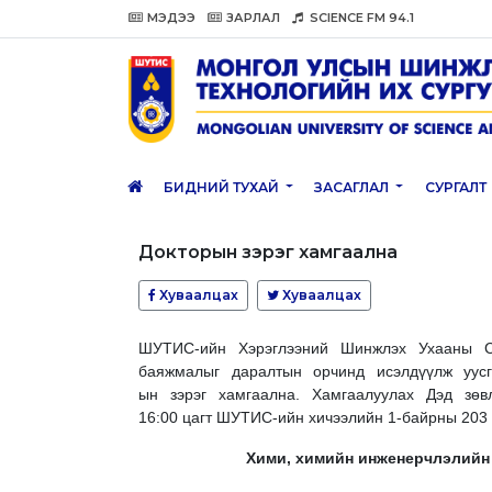
МЭДЭЭ
ЗАРЛАЛ
SCIENCE FM 94.1
БИДНИЙ ТУХАЙ
ЗАСАГЛАЛ
СУРГАЛТ
Докторын зэрэг хамгаална
Хуваалцах
Хуваалцах
ШУТИС-ийн Хэрэглээний Шинжлэх Ухааны Су
баяжмалыг даралтын орчинд исэлдүүлж уусга
ын зэрэг хамгаална. Хамгаалуулах Дэд зө
16:00 цагт ШУТИС-ийн хичээлийн 1-байрны 203 
Хими, химийн инженерчлэлийн 