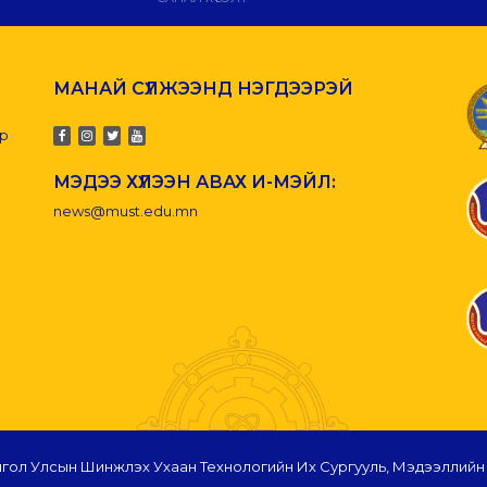
МАНАЙ СҮЛЖЭЭНД НЭГДЭЭРЭЙ
-р
МЭДЭЭ ХҮЛЭЭН АВАХ И-МЭЙЛ:
news@must.edu.mn
гол Улсын Шинжлэх Ухаан Технологийн Их Сургууль, Мэдээллийн