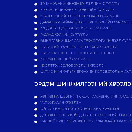
ЭРЧИМ ХҮЧНИЙ ИНЖЕНЕРЧЛЭЛИЙН СУРГУУЛЬ
МЕХАНИК ИНЖЕНЕР, ТЭЭВРИЙН СУРГУУЛЬ
ХЭРЭГЛЭЭНИЙ ШИНЖЛЭХ УХААНЫ СУРГУУЛЬ
ДАРХАН-УУЛ АЙМАГ ДАХЬ ТЕХНОЛОГИЙН СУРГУУЛЬ
"ЭРДЭНЭТ ЦОГЦОЛБОР" ДЭЭД СУРГУУЛЬ
ГАДААД ХЭЛНИЙ СУРГУУЛЬ
ӨМНӨГОВЬ АЙМАГ ДАХЬ ТЕХНОЛОГИЙН ДЭЭД СУРГ
ШУТИС-ИЙН ХАРЬЯА ПОЛИТЕХНИК КОЛЛЕЖ
ШУТИС-КООСЭН ТЕХНОЛОГИЙН КОЛЛЕЖ
АХИСАН ТҮВШНИЙ СУРГУУЛЬ
НЭЭЛТТЭЙ БОЛОВСРОЛЫН ХҮРЭЭЛЭН
ШУТИС-ИЙН ХАРЬЯА ЕРӨНХИЙ БОЛОВСРОЛЫН АХЛА
ЭРДЭМ ШИНЖИЛГЭЭНИЙ ХҮРЭЭЛЭН
ХӨНГӨН ҮЙЛДВЭРИЙН СУДАЛГАА, ХӨГЖЛИЙН ХҮРЭЭЛ
УУЛ УУРХАЙН ХҮРЭЭЛЭН
ОЙ МОДНЫ СУРГАЛТ, СУДАЛГААНЫ ХҮРЭЭЛЭН
ДУЛААНЫ ТЕХНИК, ҮЙЛДВЭРЛЭЛ ЭКОЛОГИЙН ХҮРЭЭ
ХҮНСНИЙ ЭРДЭМ ШИНЖИЛГЭЭ, СУДАЛГААНЫ ХҮРЭЭЛ