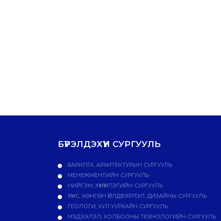
БҮРЭЛДЭХҮҮН СУРГУУЛЬ
БАРИЛГА, АРХИТЕКТУРЫН СУРГУУЛЬ
МЕНЕЖМЕНТИЙН СУРГУУЛЬ
НИЙГЭМ, ХҮМҮҮНЛЭГИЙН СУРГУУЛЬ
ХҮНС, ХӨНГӨН ҮЙЛДВЭРЛЭЛ, ДИЗАЙНЫ СУРГУУЛЬ
ГЕОЛОГИ, УУЛ УУРХАЙН СУРГУУЛЬ
МЭДЭЭЛЭЛ, ХОЛБООНЫ ТЕХНОЛОГИЙН СУРГУУЛЬ