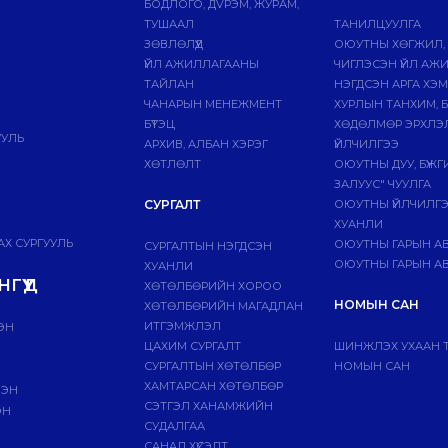
БОДЛОГО, ДVРЭМ, ЖУРАМ,
ТУШААЛ
ТАНИЛЦУУЛГА
ЗӨВЛӨЛҮҮД
ОЮУТНЫ ХӨГЖИЛ,
ҮЙЛ АЖИЛЛАГААНЫ
ЧИГЛЭСЭН ҮЙЛ АЖ
ТАЙЛАН
НЭГДСЭН АРГА ХЭ
ЧАНАРЫН МЕНЕЖМЕНТ
ХУРЛЫН ТАНХИМ, 
БҮТЭЦ
ХӨДӨЛМӨР ЭРХЛЭ
УУЛЬ
АРХИВ, АЛБАН ХЭРЭГ
ҮЙЛЧИЛГЭЭ
ХӨТЛӨЛТ
ОЮУТНЫ ДУУ, БҮЖ
ЗАЛУУС" ЧУУЛГА
СУРГАЛТ
ОЮУТНЫ ҮЙЛЧИЛГ
ХУАНЛИ
Х СУРГУУЛЬ
ОЮУТНЫ ГАРЫН А
СУРГАЛТЫН НЭГДСЭН
ОЮУТНЫ ГАРЫН АВ
ХУАНЛИ
ГҮҮД
ХӨТӨЛБӨРИЙН ХОРОО
НОМЫН САН
ХӨТӨЛБӨРИЙН МАГАДЛАН
ИТГЭМЖЛЭЛ
ЭН
ЦАХИМ СУРГАЛТ
ШИНЖЛЭХ УХААН 
СУРГАЛТЫН ХӨТӨЛБӨР
НОМЫН САН
ХАМТАРСАН ХӨТӨЛБӨР
ЛЭН
СЭТГЭЛ ХАНАМЖИЙН
ЭН
СУДАЛГАА
САНАЛ ХҮСЭЛТ