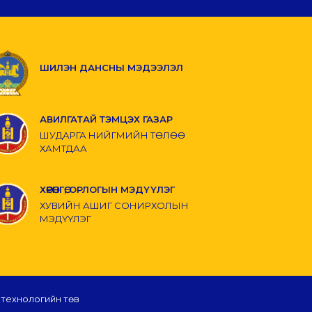
ШИЛЭН ДАНСНЫ МЭДЭЭЛЭЛ
АВИЛГАТАЙ ТЭМЦЭХ ГАЗАР
ШУДАРГА НИЙГМИЙН ТӨЛӨӨ
ХАМТДАА
ХӨРӨНГӨ, ОРЛОГЫН МЭДҮҮЛЭГ
ХУВИЙН АШИГ СОНИРХОЛЫН
МЭДҮҮЛЭГ
 технологийн төв