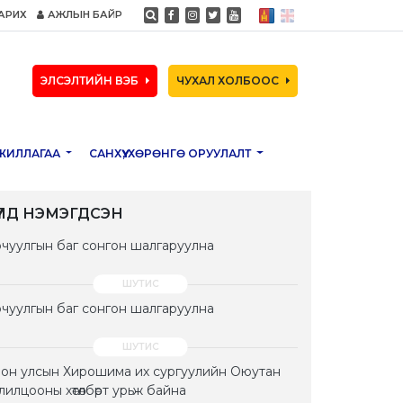
АРИХ
АЖЛЫН БАЙР
ЭЛСЭЛТИЙН ВЭБ
ЧУХАЛ ХОЛБООС
ЖИЛЛАГАА
САНХҮҮ, ХӨРӨНГӨ ОРУУЛАЛТ
ҮҮЛД НЭМЭГДСЭН
чуулгын баг сонгон шалгаруулна
чуулгын баг сонгон шалгаруулна
он улсын Хирошима их сургуулийн Оюутан
лилцооны хөтөлбөрт урьж байна