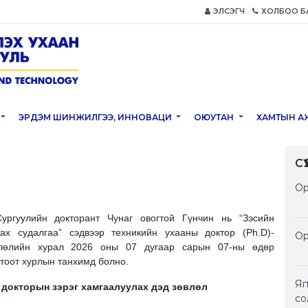
ЭЛСЭГЧ
ХОЛБОО Б
ЭРДЭМ ШИНЖИЛГЭЭ, ИННОВАЦИ
ОЮУТАН
ХАМТЫН А
С
Ор
ргуулийн докторант Чунаг овогтой Гүнчин нь “Зэсийн
х судалгаа” сэдвээр техникийн ухааны доктор (Ph.D)-
Ор
влөлийн хурал 2026 оны 07 дугаар сарын 07-ны өдөр
тоот хурлын танхимд болно.
Яп
докторын зэрэг хамгаалуулах дэд зөвлөл
со