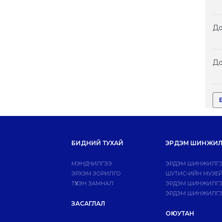
До
До
БИДНИЙ ТУХАЙ
ЭРДЭМ ШИНЖИЛ
МЭНДЧИЛГЭЭ
ЭРДЭМ ШИНЖИЛГЭ
ЭРХЭМ ЗОРИЛГО
ШУТИС-ИЙН МУЗЕ
ТҮҮХЭН ЗАМНАЛ
ЭРДЭМ ШИНЖИЛГЭЭ
ЭРДЭМ ШИНЖИЛГЭ
ЗАСАГЛАЛ
ОЮУТАН