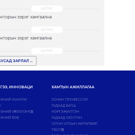
кторын зэрэг хамгаална
кторын зэрэг хамгаална
БУСАД ЗАРЛАЛ ...
ГЭЭ, ИННОВАЦИ
ХАМТЫН АЖИЛЛАГАА
ЭНИЙ ХУАНЛИ
ЗОЧИН ПРОФЕССОР,
Й
ГАДААД БАГШ,
НИЙ ХҮРЭЭЛЭНГҮҮД
МЭРГЭЖИЛТЭН
ЭНИЙ ВЭБ
ГАДААД ОЮУТАН
ОЛОН УЛСЫН ХӨТӨЛБӨР,
ТӨСЛҮҮД