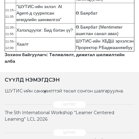
"ШУТИС-ийн эхлэл: AI
11:15–
Agent-д суурилсан
Ө.Баярбат
11:35
өгөгдлийн шинжилгээ"
Ө.Баярбат (Mentimeter
11:35–
Хэлэлцүүлэг: Бид бэлэн үү?
ашиглан санал авах)
11:55
ШУТИС-ийн ХБДШ эрхэлсэн
11:55–
Хаалт
Проректор Р.Бадмаанямбуу
12:00
Зохион байгуулагч: Төлөвлөлт, дижитал шилжилтийн
алба
СҮҮЛД НЭМЭГДСЭН
ШУТИС-ийн санхүүжилттэй төсөл сонгон шалгаруулна.
The 5th International Workshop “Learner Centered
Learning” LCL 2026