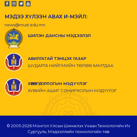
МЭДЭЭ ХҮЛЭЭН АВАХ И-МЭЙЛ:
news@must.edu.mn
ШИЛЭН ДАНСНЫ МЭДЭЭЛЭЛ
АВИЛГАТАЙ ТЭМЦЭХ ГАЗАР
ШУДАРГА НИЙГМИЙН ТӨЛӨӨ ХАМТДАА
ХӨРӨНГӨ, ОРЛОГЫН МЭДҮҮЛЭГ
ХУВИЙН АШИГ СОНИРХОЛЫН МЭДҮҮЛЭГ
© 2005-
2026 Монгол Улсын Шинжлэх Ухаан Технологийн Их
Сургууль, Мэдээллийн технологийн төв