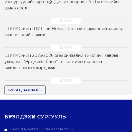
Их сургуулийн ирээдүй: Дижитал орчин ба бүтээмжийн
шинэ соёл
ШУТИС-ийн ШУТТөв Номын Сангийн сүлжээний засвар,
шинэчлэлийн ажил
ШУТИС-ийн 2025-2026 оны хичээлийн жилийн хаврын
улирлын “Эрдмийн баяр” төгсөлтийн ёслолын
ажиллагааны удирдамж
БУСАД ЗАРЛАЛ ...
БҮРЭЛДЭХҮҮН СУРГУУЛЬ
БАРИЛГА, АРХИТЕКТУРЫН СУРГУУЛЬ