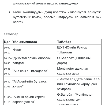
шинжилгээний ажлын явцаас танилцуулах
Багш, ажилтнуудын дунд нээлттэй хэлэлцүүлэг өрнүүлж,
бүтээмжийг нэмэх, соёлыг нэвтрүүлэх санаачилгыг бий
болгох
Хөтөлбөр
Цаг
Үйл ажиллагаа
Тайлбар
ШУТИС-ийн Ректор
10:00–
Нээлт
Т.Намнан
10:10
"Дижитал орчны өнөөгийн
Ө.Баярбат (ТДША-ны
10:10–
байдал"
дарга)
10:35
Mentimeter ашиглан
10:35–
"AI-г яаж ашигладаг вэ"
судалгаа авах
10:40
Л.Анхбаяр (Дата бэйнк ХХК-
"AI Agent-ийн бүтээмж,
10:40–
ийн Технологи хариуцсан
жишээ"
11:05
захирал)
Ө.Баярбат (Mentimeter
"Ажлын орчин хэрхэн
11:05–
судалгааны дүнг
өөрчлөгдөх вэ"
11:15
танилцуулах)