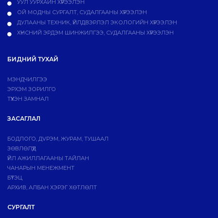
УУЛ УУРХАЙН ХҮРЭЭЛЭН
ОЙ МОДНЫ СУРГАЛТ, СУДАЛГААНЫ ХҮРЭЭЛЭН
ДУЛААНЫ ТЕХНИК, ҮЙЛДВЭРЛЭЛ ЭКОЛОГИЙН ХҮРЭЭЛЭН
ХҮНСНИЙ ЭРДЭМ ШИНЖИЛГЭЭ, СУДАЛГААНЫ ХҮРЭЭЛЭН
БИДНИЙ ТУХАЙ
МЭНДЧИЛГЭЭ
ЭРХЭМ ЗОРИЛГО
ТҮҮХЭН ЗАМНАЛ
ЗАСАГЛАЛ
БОДЛОГО, ДVРЭМ, ЖУРАМ, ТУШААЛ
ЗӨВЛӨЛҮҮД
ҮЙЛ АЖИЛЛАГААНЫ ТАЙЛАН
ЧАНАРЫН МЕНЕЖМЕНТ
БҮТЭЦ
АРХИВ, АЛБАН ХЭРЭГ ХӨТЛӨЛТ
СУРГАЛТ