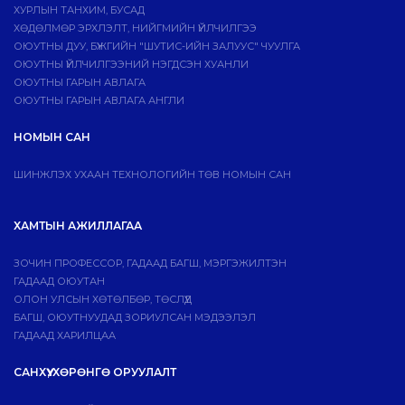
ХУРЛЫН ТАНХИМ, БУСАД
ХӨДӨЛМӨР ЭРХЛЭЛТ, НИЙГМИЙН ҮЙЛЧИЛГЭЭ
ОЮУТНЫ ДУУ, БҮЖГИЙН "ШУТИС-ИЙН ЗАЛУУС" ЧУУЛГА
ОЮУТНЫ ҮЙЛЧИЛГЭЭНИЙ НЭГДСЭН ХУАНЛИ
ОЮУТНЫ ГАРЫН АВЛАГА
ОЮУТНЫ ГАРЫН АВЛАГА АНГЛИ
НОМЫН САН
ШИНЖЛЭХ УХААН ТЕХНОЛОГИЙН ТӨВ НОМЫН САН
ХАМТЫН АЖИЛЛАГАА
ЗОЧИН ПРОФЕССОР, ГАДААД БАГШ, МЭРГЭЖИЛТЭН
ГАДААД ОЮУТАН
ОЛОН УЛСЫН ХӨТӨЛБӨР, ТӨСЛҮҮД
БАГШ, ОЮУТНУУДАД ЗОРИУЛСАН МЭДЭЭЛЭЛ
ГАДААД ХАРИЛЦАА
САНХҮҮ, ХӨРӨНГӨ ОРУУЛАЛТ