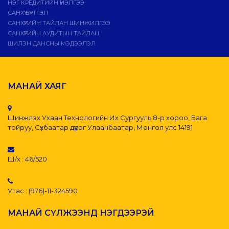
НЭГ КРЕДИТИЙН ҮНЭЛГЭЭ
САНХҮҮ БҮРТГЭЛ
САНХҮҮГИЙН ТАЙЛАН ШИНЖИЛГЭЭ
САНХҮҮГИЙН АУДИТЫН ТАЙЛАН
ШИЛЭН ДАНСНЫ МЭДЭЭЛЭЛ
МАНАЙ ХАЯГ
Шинжлэх Ухаан Технологийн Их Сургууль 8-р хороо, Бага
тойруу, Сүхбаатар дүүрэг Улаанбаатар, Монгол улс 14191
Ш/х : 46/520
Утас : (976)-11-324590
МАНАЙ СҮЛЖЭЭНД НЭГДЭЭРЭЙ