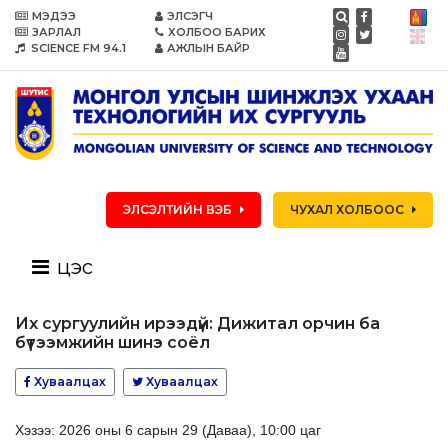
МЭДЭЭ
ЭЛСЭГЧ
ЗАРЛАЛ
ХОЛБОО БАРИХ
SCIENCE FM 94.1
АЖЛЫН БАЙР
ЭЛСЭЛТИЙН ВЭБ
ЧУХАЛ ХОЛБООС
цэс
Их сургуулийн ирээдүй: Дижитал орчин ба
бүтээмжийн шинэ соёл
Хуваалцах
Хуваалцах
Хэзээ: 2026 оны 6 сарын 29 (Даваа), 10:00 цаг