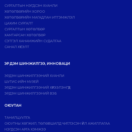
СУРГАЛТЫН НЭГДСЭН ХУАНЛИ
ХӨТӨЛБӨРИЙН ХОРОО
ХӨТӨЛБӨРИЙН МАГАДЛАН ИТГЭМЖЛЭЛ
ЦАХИМ СУРГАЛТ
СУРГАЛТЫН ХӨТӨЛБӨР
ХАМТАРСАН ХӨТӨЛБӨР
СЭТГЭЛ ХАНАМЖИЙН СУДАЛГАА
САНАЛ ХҮСЭЛТ
ЭРДЭМ ШИНЖИЛГЭЭ, ИННОВАЦИ
ЭРДЭМ ШИНЖИЛГЭЭНИЙ ХУАНЛИ
ШУТИС-ИЙН МУЗЕЙ
ЭРДЭМ ШИНЖИЛГЭЭНИЙ ХҮРЭЭЛЭНГҮҮД
ЭРДЭМ ШИНЖИЛГЭЭНИЙ ВЭБ
ОЮУТАН
ТАНИЛЦУУЛГА
ОЮУТНЫ ХӨГЖИЛ, ТӨЛӨВШИЛД ЧИГЛЭСЭН ҮЙЛ АЖИЛЛАГАА
НЭГДСЭН АРГА ХЭМЖЭЭ