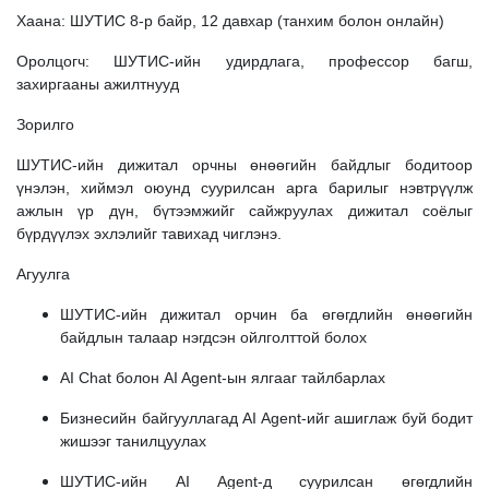
Хаана: ШУТИС 8-р байр, 12 давхар (танхим болон онлайн)
Оролцогч: ШУТИС-ийн удирдлага, профессор багш,
захиргааны ажилтнууд
Зорилго
ШУТИС-ийн дижитал орчны өнөөгийн байдлыг бодитоор
үнэлэн, хиймэл оюунд суурилсан арга барилыг нэвтрүүлж
ажлын үр дүн, бүтээмжийг сайжруулах дижитал соёлыг
бүрдүүлэх эхлэлийг тавихад чиглэнэ.
Агуулга
ШУТИС-ийн дижитал орчин ба өгөгдлийн өнөөгийн
байдлын талаар нэгдсэн ойлголттой болох
AI Chat болон AI Agent-ын ялгааг тайлбарлах
Бизнесийн байгууллагад AI Agent-ийг ашиглаж буй бодит
жишээг танилцуулах
ШУТИС-ийн AI Agent-д суурилсан өгөгдлийн