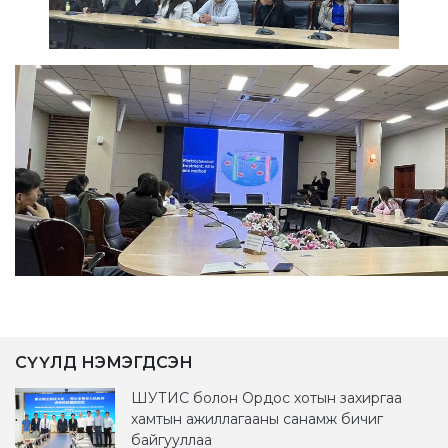
СҮҮЛД НЭМЭГДСЭН
ШУТИС болон Ордос хотын захиргаа
хамтын ажиллагааны санамж бичиг
байгууллаа