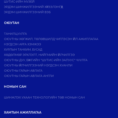
ШУТИС-ИЙН МУЗЕЙ
ЭРДЭМ ШИНЖИЛГЭЭНИЙ ХҮРЭЭЛЭНГҮҮД
ЭРДЭМ ШИНЖИЛГЭЭНИЙ ВЭБ
ОЮУТАН
ТАНИЛЦУУЛГА
ОЮУТНЫ ХӨГЖИЛ, ТӨЛӨВШИЛД ЧИГЛЭСЭН ҮЙЛ АЖИЛЛАГАА
НЭГДСЭН АРГА ХЭМЖЭЭ
ХУРЛЫН ТАНХИМ, БУСАД
ХӨДӨЛМӨР ЭРХЛЭЛТ, НИЙГМИЙН ҮЙЛЧИЛГЭЭ
ОЮУТНЫ ДУУ, БҮЖГИЙН "ШУТИС-ИЙН ЗАЛУУС" ЧУУЛГА
ОЮУТНЫ ҮЙЛЧИЛГЭЭНИЙ НЭГДСЭН ХУАНЛИ
ОЮУТНЫ ГАРЫН АВЛАГА
ОЮУТНЫ ГАРЫН АВЛАГА АНГЛИ
НОМЫН САН
ШИНЖЛЭХ УХААН ТЕХНОЛОГИЙН ТӨВ НОМЫН САН
ХАМТЫН АЖИЛЛАГАА