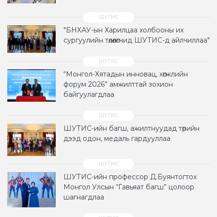
"БНХАУ-ын Харилцаа холбооны их
сургуулийн төлөөлөгчид ШУТИС-д айлчиллаа"
“Монгол-Хятадын инновац, хөгжлийн
форум 2026” амжилттай зохион
байгуулагдлаа
ШУТИС-ийн багш, ажилтнуудад төрийн
дээд одон, медаль гардууллаа
ШУТИС-ийн профессор Д.Буянтогтох
Монгол Улсын “Гавьяат багш” цолоор
шагнагдлаа