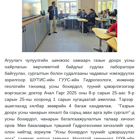
Агуулагч чулуулгийн шинжээс хамаарч газын доорх усны
найрлагын өөрчлөмтгий байдлыг судлах лаборатори
байгуулах, сургалтын болон судалгааны чадавхыг нэмэгдүүлэх
зорилгоор ШУТИС-ийн ГУУС-ийн Гидрогеологи, инженер
геологийн тэнхимд усны бохирдол, түүний цэвэрлэгээгээр
мэргэшсэн доктор Ачал Гарг 2025 оны 8-р сарын 25-аас 9-р
сарын 25-ны хооронд 1 сарын хугацаатай ажиллаа. Тэрээр
ашиглахад хялбар зөөврийн 4 багаж хандивлаж, “Газрын
доорх усны чанарын хяналт ба сорьц авах арга зүйн сургалт”-д
усны бохирдол, чанарын баталгаажуулалтын талаар хичээл
оров. Мөн бакалаврын түвшний Гидрогеохими хичээлийг орж,
олон нийтэд зориулж “Усны бохирдол түүнийг цэвэршүүлэх
арга” сэдвээр илтгэл тавилаа. Нээлттэй семинарт ШУА-ийн