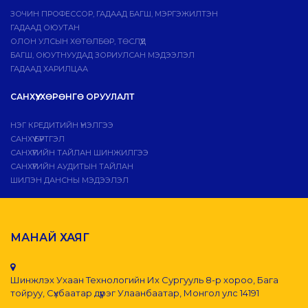
ЗОЧИН ПРОФЕССОР, ГАДААД БАГШ, МЭРГЭЖИЛТЭН
ГАДААД ОЮУТАН
ОЛОН УЛСЫН ХӨТӨЛБӨР, ТӨСЛҮҮД
БАГШ, ОЮУТНУУДАД ЗОРИУЛСАН МЭДЭЭЛЭЛ
ГАДААД ХАРИЛЦАА
САНХҮҮ, ХӨРӨНГӨ ОРУУЛАЛТ
НЭГ КРЕДИТИЙН ҮНЭЛГЭЭ
САНХҮҮ БҮРТГЭЛ
САНХҮҮГИЙН ТАЙЛАН ШИНЖИЛГЭЭ
САНХҮҮГИЙН АУДИТЫН ТАЙЛАН
ШИЛЭН ДАНСНЫ МЭДЭЭЛЭЛ
МАНАЙ ХАЯГ
Шинжлэх Ухаан Технологийн Их Сургууль 8-р хороо, Бага
тойруу, Сүхбаатар дүүрэг Улаанбаатар, Монгол улс 14191