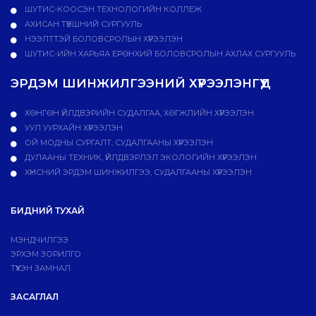
ШУТИС-КООСЭН ТЕХНОЛОГИЙН КОЛЛЕЖ
АХИСАН ТҮВШНИЙ СУРГУУЛЬ
НЭЭЛТТЭЙ БОЛОВСРОЛЫН ХҮРЭЭЛЭН
ШУТИС-ИЙН ХАРЬЯА ЕРӨНХИЙ БОЛОВСРОЛЫН АХЛАХ СУРГУУЛЬ
ЭРДЭМ ШИНЖИЛГЭЭНИЙ ХҮРЭЭЛЭНГҮҮД
ХӨНГӨН ҮЙЛДВЭРИЙН СУДАЛГАА, ХӨГЖЛИЙН ХҮРЭЭЛЭН
УУЛ УУРХАЙН ХҮРЭЭЛЭН
ОЙ МОДНЫ СУРГАЛТ, СУДАЛГААНЫ ХҮРЭЭЛЭН
ДУЛААНЫ ТЕХНИК, ҮЙЛДВЭРЛЭЛ ЭКОЛОГИЙН ХҮРЭЭЛЭН
ХҮНСНИЙ ЭРДЭМ ШИНЖИЛГЭЭ, СУДАЛГААНЫ ХҮРЭЭЛЭН
БИДНИЙ ТУХАЙ
МЭНДЧИЛГЭЭ
ЭРХЭМ ЗОРИЛГО
ТҮҮХЭН ЗАМНАЛ
ЗАСАГЛАЛ