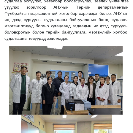
судалгаа эхлүүлэх, хөтөлбөр боловсруулах, зөвлөх үйлчилгээ
үзүүлэх зорилгоор АНУ-ын Төрийн департаментын
Фулбрайтын мэргэжилтний хөтөлбөр хэрэгждэг билээ. АНУ-ын
их, дээд сургууль, судалгааны байгууллагын багш, судлаач,
мэргэжилтнүүд богино хугацаанд гадаадын их дээд сургууль,
боловсролын болон төрийн байгууллага, мэргэжлийн холбоо,
судалгааны төвүүдэд ажилладаг.