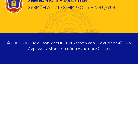
ХӨРӨНГӨ, ОРЛОГЫН МЭДҮҮЛЭГ
ХУВИЙН АШИГ СОНИРХОЛЫН МЭДҮҮЛЭГ
© 2005-
2026 Монгол Улсын Шинжлэх Ухаан Технологийн Их
Сургууль, Мэдээллийн технологийн төв