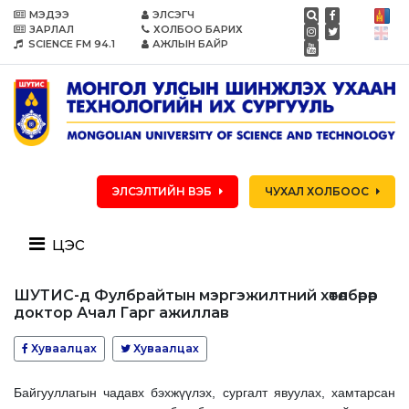
МЭДЭЭ
ЭЛСЭГЧ
ЗАРЛАЛ
ХОЛБОО БАРИХ
SCIENCE FM 94.1
АЖЛЫН БАЙР
ЭЛСЭЛТИЙН ВЭБ
ЧУХАЛ ХОЛБООС
цэс
ШУТИС-д Фулбрайтын мэргэжилтний хөтөлбөрөөр
доктор Ачал Гарг ажиллав
Хуваалцах
Хуваалцах
Байгууллагын чадавх бэхжүүлэх, сургалт явуулах, хамтарсан