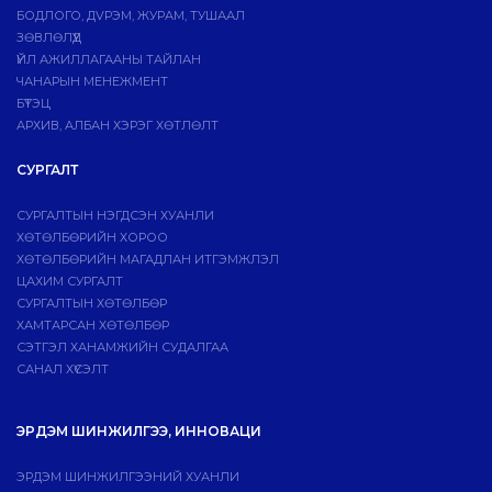
БОДЛОГО, ДVРЭМ, ЖУРАМ, ТУШААЛ
ЗӨВЛӨЛҮҮД
ҮЙЛ АЖИЛЛАГААНЫ ТАЙЛАН
ЧАНАРЫН МЕНЕЖМЕНТ
БҮТЭЦ
АРХИВ, АЛБАН ХЭРЭГ ХӨТЛӨЛТ
СУРГАЛТ
СУРГАЛТЫН НЭГДСЭН ХУАНЛИ
ХӨТӨЛБӨРИЙН ХОРОО
ХӨТӨЛБӨРИЙН МАГАДЛАН ИТГЭМЖЛЭЛ
ЦАХИМ СУРГАЛТ
СУРГАЛТЫН ХӨТӨЛБӨР
ХАМТАРСАН ХӨТӨЛБӨР
СЭТГЭЛ ХАНАМЖИЙН СУДАЛГАА
САНАЛ ХҮСЭЛТ
ЭРДЭМ ШИНЖИЛГЭЭ, ИННОВАЦИ
ЭРДЭМ ШИНЖИЛГЭЭНИЙ ХУАНЛИ