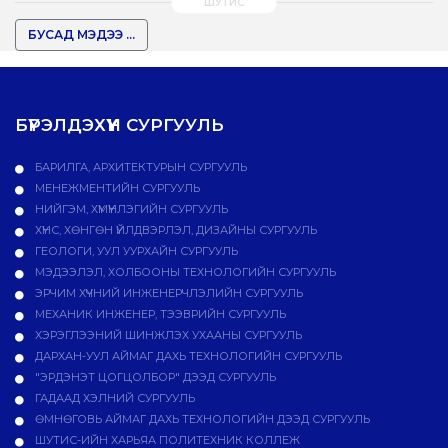
БУСАД МЭДЭЭ ...
БҮРЭЛДЭХҮҮН СУРГУУЛЬ
БАРИЛГА, АРХИТЕКТУРЫН СУРГУУЛЬ
МЕНЕЖМЕНТИЙН СУРГУУЛЬ
НИЙГЭМ, ХҮМҮҮНЛЭГИЙН СУРГУУЛЬ
ХҮНС, ХӨНГӨН ҮЙЛДВЭРЛЭЛ, ДИЗАЙНЫ СУРГУУЛЬ
ГЕОЛОГИ, УУЛ УУРХАЙН СУРГУУЛЬ
МЭДЭЭЛЭЛ, ХОЛБООНЫ ТЕХНОЛОГИЙН СУРГУУЛЬ
ЭРЧИМ ХҮЧНИЙ ИНЖЕНЕРЧЛЭЛИЙН СУРГУУЛЬ
МЕХАНИК ИНЖЕНЕР, ТЭЭВРИЙН СУРГУУЛЬ
ХЭРЭГЛЭЭНИЙ ШИНЖЛЭХ УХААНЫ СУРГУУЛЬ
ДАРХАН-УУЛ АЙМАГ ДАХЬ ТЕХНОЛОГИЙН СУРГУУЛЬ
"ЭРДЭНЭТ ЦОГЦОЛБОР" ДЭЭД СУРГУУЛЬ
ГАДААД ХЭЛНИЙ СУРГУУЛЬ
ӨМНӨГОВЬ АЙМАГ ДАХЬ ТЕХНОЛОГИЙН ДЭЭД СУРГУУЛЬ
ШУТИС-ИЙН ХАРЬЯА ПОЛИТЕХНИК КОЛЛЕЖ