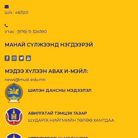
Ш/х : 46/520
Утас : (976)-11-324590
МАНАЙ СҮЛЖЭЭНД НЭГДЭЭРЭЙ
МЭДЭЭ ХҮЛЭЭН АВАХ И-МЭЙЛ:
news@must.edu.mn
ШИЛЭН ДАНСНЫ МЭДЭЭЛЭЛ
АВИЛГАТАЙ ТЭМЦЭХ ГАЗАР
ШУДАРГА НИЙГМИЙН ТӨЛӨӨ ХАМТДАА