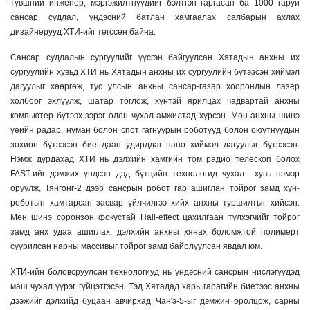
түвшний инженер, мэргэжилтнүүдийг бэлтгэн гаргасан ба 1000 гаруй
сансар судлал, үндэсний батлан ​​хамгаалах салбарын ахлах
дизайнерууд ХТИ-ийг төгссөн байна.
Сансар судлалын сургуулийг үүсгэн байгуулсан Хятадын анхны их
сургуулийн хувьд ХТИ нь Хятадын анхны их сургуулийн бүтээсэн хиймэл
дагуулыг хөөргөж, тус улсын анхны сансар-газар хоорондын лазер
холбоог эхлүүлж, шатар тоглож, хүнтэй ярилцах чадвартай анхны
компьютер бүтээх зэрэг олон чухал амжилтад хүрсэн. Мөн анхны шинэ
үеийн радар, нуман болон спот гагнуурын роботууд болон оюутнуудын
зохион бүтээсэн бие даан удирддаг нано хиймэл дагуулыг бүтээсэн.
Нэмж дурдахад ХТИ нь дэлхийн хамгийн том радио телескоп болох
FAST-ийг дэмжих үндсэн дэд бүтцийн технологид чухал хувь нэмэр
оруулж, Тянгонг-2 дээр сансрын робот гар ашиглан тойрог замд хүн-
роботын хамтарсан засвар үйлчилгээ хийх анхны туршилтыг хийсэн.
Мөн шинэ соронзон фокустай Hall-effect цахилгаан түлхэгчийг тойрог
замд анх удаа ашиглах, дэлхийн анхны хянах боломжтой полимерт
суурилсан нарны массивыг тойрог замд байрлуулсан явдал юм.
ХТИ-ийн боловсруулсан технологиуд нь үндэсний сансрын нислэгүүдэд
маш чухал үүрэг гүйцэтгэсэн. Тэд Хятадад харь гарагийн биетээс анхны
дээжийг дэлхийд буцаан авчирхад Чан'э-5-ыг дэмжин оролцож, сарны