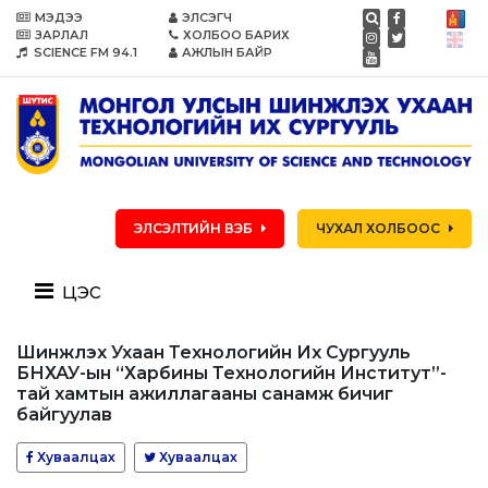
МЭДЭЭ
ЭЛСЭГЧ
ЗАРЛАЛ
ХОЛБОО БАРИХ
SCIENCE FM 94.1
АЖЛЫН БАЙР
ЭЛСЭЛТИЙН ВЭБ
ЧУХАЛ ХОЛБООС
цэс
Шинжлэх Ухаан Технологийн Их Сургууль
БНХАУ-ын “Харбины Технологийн Институт”-
тай хамтын ажиллагааны санамж бичиг
байгуулав
Хуваалцах
Хуваалцах