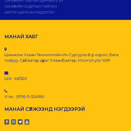
САНХҮҮГИЙН ТАЙЛАН ШИНЖИЛГЭЭ
САНХҮҮГИЙН АУДИТЫН ТАЙЛАН
ШИЛЭН ДАНСНЫ МЭДЭЭЛЭЛ
МАНАЙ ХАЯГ
Шинжлэх Ухаан Технологийн Их Сургууль 8-р хороо, Бага
тойруу, Сүхбаатар дүүрэг Улаанбаатар, Монгол улс 14191
Ш/х : 46/520
Утас : (976)-11-324590
МАНАЙ СҮЛЖЭЭНД НЭГДЭЭРЭЙ