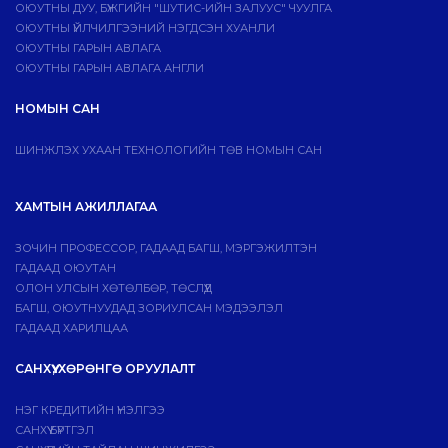
ОЮУТНЫ ДУУ, БҮЖГИЙН "ШУТИС-ИЙН ЗАЛУУС" ЧУУЛГА
ОЮУТНЫ ҮЙЛЧИЛГЭЭНИЙ НЭГДСЭН ХУАНЛИ
ОЮУТНЫ ГАРЫН АВЛАГА
ОЮУТНЫ ГАРЫН АВЛАГА АНГЛИ
НОМЫН САН
ШИНЖЛЭХ УХААН ТЕХНОЛОГИЙН ТӨВ НОМЫН САН
ХАМТЫН АЖИЛЛАГАА
ЗОЧИН ПРОФЕССОР, ГАДААД БАГШ, МЭРГЭЖИЛТЭН
ГАДААД ОЮУТАН
ОЛОН УЛСЫН ХӨТӨЛБӨР, ТӨСЛҮҮД
БАГШ, ОЮУТНУУДАД ЗОРИУЛСАН МЭДЭЭЛЭЛ
ГАДААД ХАРИЛЦАА
САНХҮҮ, ХӨРӨНГӨ ОРУУЛАЛТ
НЭГ КРЕДИТИЙН ҮНЭЛГЭЭ
САНХҮҮ БҮРТГЭЛ