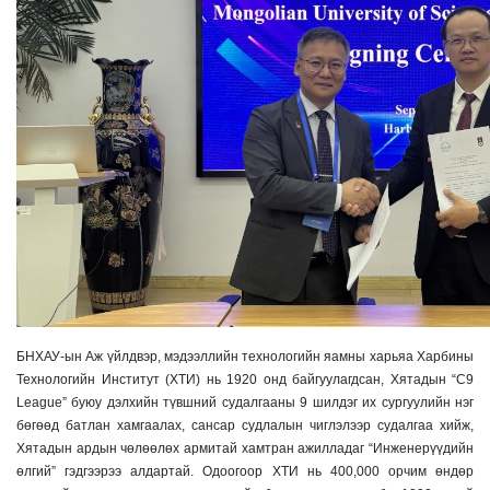
БНХАУ-ын Аж үйлдвэр, мэдээллийн технологийн яамны харьяа Харбины
Технологийн Институт (ХТИ) нь 1920 онд байгуулагдсан, Хятадын “C9
League” буюу дэлхийн түвшний судалгааны 9 шилдэг их сургуулийн нэг
бөгөөд батлан хамгаалах, сансар судлалын чиглэлээр судалгаа хийж,
Хятадын ардын чөлөөлөх армитай хамтран ажилладаг “Инженерүүдийн
өлгий” гэдгээрээ алдартай. Одоогоор ХТИ нь 400,000 орчим өндөр