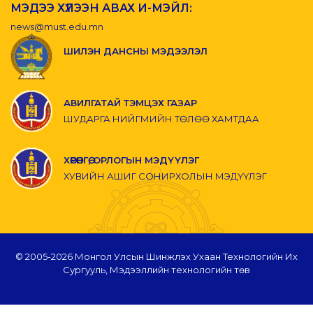
МЭДЭЭ ХҮЛЭЭН АВАХ И-МЭЙЛ:
news@must.edu.mn
ШИЛЭН ДАНСНЫ МЭДЭЭЛЭЛ
АВИЛГАТАЙ ТЭМЦЭХ ГАЗАР
ШУДАРГА НИЙГМИЙН ТӨЛӨӨ ХАМТДАА
ХӨРӨНГӨ, ОРЛОГЫН МЭДҮҮЛЭГ
ХУВИЙН АШИГ СОНИРХОЛЫН МЭДҮҮЛЭГ
© 2005-
2026 Монгол Улсын Шинжлэх Ухаан Технологийн Их
Сургууль, Мэдээллийн технологийн төв