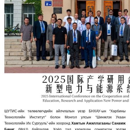
ШУТИС-ийн төлөөлөгчдийн айлчлалын үеэр БНХАУ-ын “Харбины
Технологийн Институт” болон Монгол улсын “Шинжлэх Ухаан
Технологийн Их Сургууль”-ийн хооронд
Хамтын Ажиллагааны Санамж
Бичиг
(MoU) байгуулав. Хоёр тал харилцан сонирхсон эрдэм