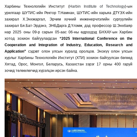
Харбины Технологийн Институт (
Harbin Institute of Technology
)-ын
урилгаар ШУТИС-ийн Ректор Т.Намнан, ШУТИС-ийн харьяа ДТҮЭХ-ийн
захирал Х.Энхжаргал, Эрчим хүчний инженерчлэлийн сургуулийн
захирал Бя.Бат-Эрдэнэ, ЭНБДарга Д.Үлэмж, дэд профессор Ш.Энхбаяр
нар 2025 оны 09-р сарын 05-аас 06-ны өдрүүдэд БНХАУ-ын Харбин
хотод зохион байгуулагдсан
“2025 International Conference on the
Cooperation and Integration of Industry, Education, Research and
Application”
сэдэвт олон улсын хуралд оролцов. Энэхүү олон улсын
хурлыг Харбины Технологийн Институт (ХТИ) зохион байгуулсан бөгөөд
Хятад, Орос, Монгол, Беларусь, Казахстан зэрэг 17 орны 400 гаруй
зочид төлөөлөгчид хүрэлцэн ирсэн байна.