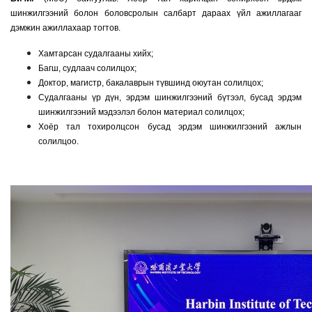
шинжилгээний болон боловсролын салбарт дараах үйл ажиллагааг
дэмжин ажиллахаар тогтов.
Хамтарсан судалгааны хийх;
Багш,
судлаач солилцох;
Доктор, магистр, бакалаврын түвшинд оюутан солилцох;
Судалгааны үр дүн, эрдэм шинжилгээний бүтээл, бусад эрдэм
шинжилгээний мэдээлэл болон материал солилцох;
Хоёр тал тохиролцсон бусад эрдэм шинжилгээний ажлын
солилцоо.