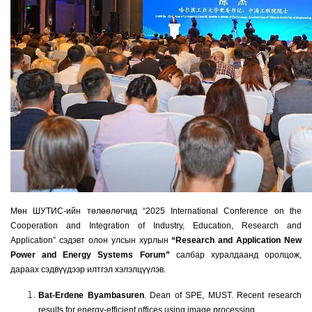
Мөн ШУТИС-ийн төлөөлөгчид “2025 International Conference on the
Cooperation and Integration of Industry, Education, Research and
Application” сэдэвт олон улсын хурлын
“Research and Application New
Power and Energy Systems Forum”
салбар хуралдаанд оролцож,
дараах сэдвүүдээр илтгэл хэлэлцүүлэв.
Bat-Erdene Byambasuren
. Dean of SPE, MUST. Recent research
results for energy-efficient offices using image processing.