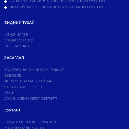
ДУЛААНЫ ТЕХНИК, ҮЙЛДВЭРЛЭЛ ЭКОЛОГИЙН ХҮРЭЭЛЭН
ХҮНСНИЙ ЭРДЭМ ШИНЖИЛГЭЭ, СУДАЛГААНЫ ХҮРЭЭЛЭН
БИДНИЙ ТУХАЙ
МЭНДЧИЛГЭЭ
ЭРХЭМ ЗОРИЛГО
ТҮҮХЭН ЗАМНАЛ
ЗАСАГЛАЛ
БОДЛОГО, ДVРЭМ, ЖУРАМ, ТУШААЛ
ЗӨВЛӨЛҮҮД
ҮЙЛ АЖИЛЛАГААНЫ ТАЙЛАН
ЧАНАРЫН МЕНЕЖМЕНТ
БҮТЭЦ
АРХИВ, АЛБАН ХЭРЭГ ХӨТЛӨЛТ
СУРГАЛТ
СУРГАЛТЫН НЭГДСЭН ХУАНЛИ
ХӨТӨЛБӨРИЙН ХОРОО