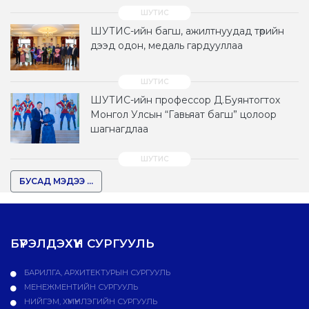
ШУТИС-ийн багш, ажилтнуудад төрийн
дээд одон, медаль гардууллаа
ШУТИС-ийн профессор Д.Буянтогтох
Монгол Улсын “Гавьяат багш” цолоор
шагнагдлаа
БУСАД МЭДЭЭ ...
БҮРЭЛДЭХҮҮН СУРГУУЛЬ
БАРИЛГА, АРХИТЕКТУРЫН СУРГУУЛЬ
МЕНЕЖМЕНТИЙН СУРГУУЛЬ
НИЙГЭМ, ХҮМҮҮНЛЭГИЙН СУРГУУЛЬ