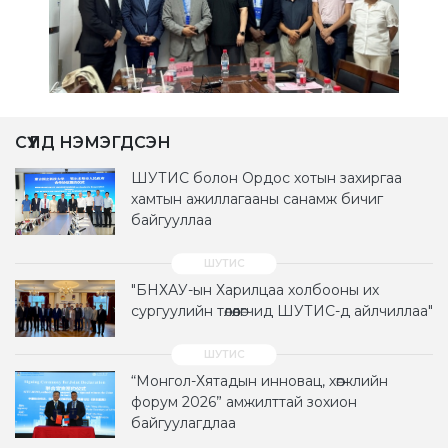
СҮҮЛД НЭМЭГДСЭН
ШУТИС болон Ордос хотын захиргаа
хамтын ажиллагааны санамж бичиг
байгууллаа
"БНХАУ-ын Харилцаа холбооны их
сургуулийн төлөөлөгчид ШУТИС-д айлчиллаа"
“Монгол-Хятадын инновац, хөгжлийн
форум 2026” амжилттай зохион
байгуулагдлаа