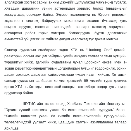
алслагдсан хэсгээс сарны анхны дээжийг цуглуулахад Чанъэ-6-д тусалж,
Хятадын дараагийн үеийн астероидын зорилго болох Тяньвэн-2-ыг
хөгжүүлэхэд оролцож байна. Эдгээр технологиуд нь Журонг роверын
хөдөлгөөнт систем, байрлуулах механизмыг зохион бүтээхэд хувь
нэмрээ оруулж, сансрын нисгэгчдийн сансарт алхахад зориулсан
авсаархан робот гарыг хамтран боловсруулж, бүрэн даалгаврыг
амжилттай гүйцэтгэж, 36 хиймэл дагуул хөөргөхөд тус дөхөм болсон.
Сансар судлалын салбараас гадна ХТИ нь “Hualong One” цөмийн
реакторын ослын нөхцөл байдлын үеийн анхдагч хамгаалалтын бүтцийн
туршилтыг хийж, дэлхийн судалгааны чухал цоорхойг нөхөв. Мөн Т-
эсийн рецептор-корецепторын цогцолборын бүтцийг тодорхойлж, эсийн
дасан зохицох дархлааг сайжруулснаар чухал нээлт хийсэн. Хятадын
сансар судлалын салбарын хөгжил дэвшлийг 69 жилийн турш дэмжиж
ирсэн ХТИ нь Хятадын нисэгчтэй сансрын хөтөлбөрт өндөр хувь нэмэр
оруулсаар байна.
ШУТИС-ийн төлөөлөгчид Харбины Технологийн Институтын
“Эрчим хүчний шинжлэх ухаан ба инженерчлэлийн сургууль” болон
“Химийн шинжлэх ухаан ба химийн инженерчлэлийн сургууль”-ийн
төлөөлөгчидтэй уулзалт хийж, цаашдын хамтын ажиллагааны талаар
ярилцав.