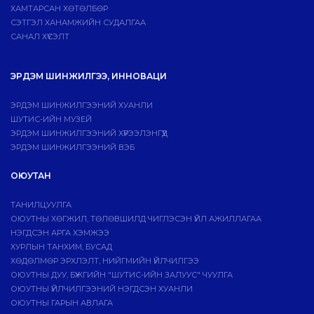
ХАМТАРСАН ХӨТӨЛБӨР
СЭТГЭЛ ХАНАМЖИЙН СУДАЛГАА
САНАЛ ХҮСЭЛТ
ЭРДЭМ ШИНЖИЛГЭЭ, ИННОВАЦИ
ЭРДЭМ ШИНЖИЛГЭЭНИЙ ХУАНЛИ
ШУТИС-ИЙН МУЗЕЙ
ЭРДЭМ ШИНЖИЛГЭЭНИЙ ХҮРЭЭЛЭНГҮҮД
ЭРДЭМ ШИНЖИЛГЭЭНИЙ ВЭБ
ОЮУТАН
ТАНИЛЦУУЛГА
ОЮУТНЫ ХӨГЖИЛ, ТӨЛӨВШИЛД ЧИГЛЭСЭН ҮЙЛ АЖИЛЛАГАА
НЭГДСЭН АРГА ХЭМЖЭЭ
ХУРЛЫН ТАНХИМ, БУСАД
ХӨДӨЛМӨР ЭРХЛЭЛТ, НИЙГМИЙН ҮЙЛЧИЛГЭЭ
ОЮУТНЫ ДУУ, БҮЖГИЙН "ШУТИС-ИЙН ЗАЛУУС" ЧУУЛГА
ОЮУТНЫ ҮЙЛЧИЛГЭЭНИЙ НЭГДСЭН ХУАНЛИ
ОЮУТНЫ ГАРЫН АВЛАГА