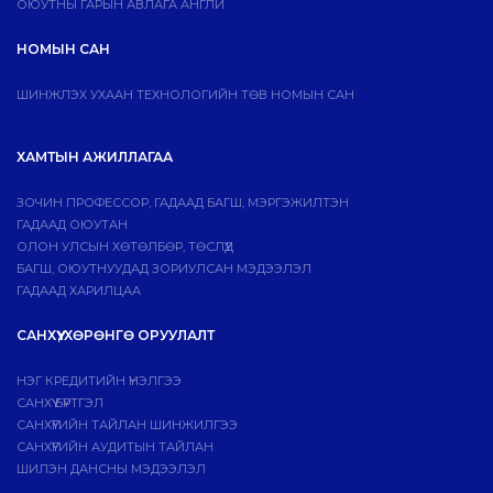
ОЮУТНЫ ГАРЫН АВЛАГА АНГЛИ
НОМЫН САН
ШИНЖЛЭХ УХААН ТЕХНОЛОГИЙН ТӨВ НОМЫН САН
ХАМТЫН АЖИЛЛАГАА
ЗОЧИН ПРОФЕССОР, ГАДААД БАГШ, МЭРГЭЖИЛТЭН
ГАДААД ОЮУТАН
ОЛОН УЛСЫН ХӨТӨЛБӨР, ТӨСЛҮҮД
БАГШ, ОЮУТНУУДАД ЗОРИУЛСАН МЭДЭЭЛЭЛ
ГАДААД ХАРИЛЦАА
САНХҮҮ, ХӨРӨНГӨ ОРУУЛАЛТ
НЭГ КРЕДИТИЙН ҮНЭЛГЭЭ
САНХҮҮ БҮРТГЭЛ
САНХҮҮГИЙН ТАЙЛАН ШИНЖИЛГЭЭ
САНХҮҮГИЙН АУДИТЫН ТАЙЛАН
ШИЛЭН ДАНСНЫ МЭДЭЭЛЭЛ