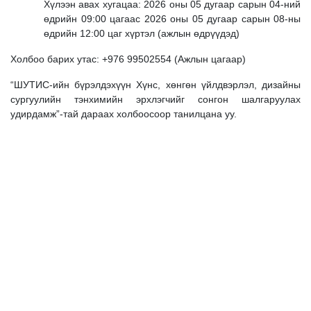
Хүлээн авах хугацаа: 2026 оны 05 дугаар сарын 04-ний
өдрийн 09:00 цагаас 2026 оны 05 дугаар сарын 08-ны
өдрийн 12:00 цаг хүртэл (ажлын өдрүүдэд)
Холбоо барих утас: +976 99502554 (Ажлын цагаар)
“ШУТИС-ийн бүрэлдэхүүн Хүнс, хөнгөн үйлдвэрлэл, дизайны
сургуулийн тэнхимийн эрхлэгчийг сонгон шалгаруулах
удирдамж”-тай дараах холбоосоор танилцана уу.