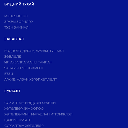
БИДНИЙ ТУХАЙ
МЭНДЧИЛГЭЭ
ЭРХЭМ ЗОРИЛГО
ТҮҮХЭН ЗАМНАЛ
ЗАСАГЛАЛ
БОДЛОГО, ДVРЭМ, ЖУРАМ, ТУШААЛ
ЗӨВЛӨЛҮҮД
ҮЙЛ АЖИЛЛАГААНЫ ТАЙЛАН
ЧАНАРЫН МЕНЕЖМЕНТ
БҮТЭЦ
АРХИВ, АЛБАН ХЭРЭГ ХӨТЛӨЛТ
СУРГАЛТ
СУРГАЛТЫН НЭГДСЭН ХУАНЛИ
ХӨТӨЛБӨРИЙН ХОРОО
ХӨТӨЛБӨРИЙН МАГАДЛАН ИТГЭМЖЛЭЛ
ЦАХИМ СУРГАЛТ
СУРГАЛТЫН ХӨТӨЛБӨР