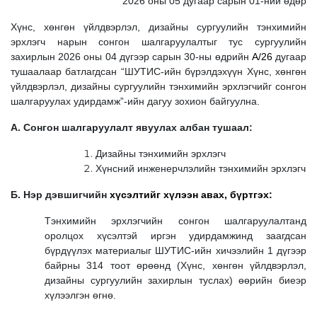
2026 оны 05 дугаар сарын 01-ний өдөр
Хүнс, хөнгөн үйлдвэрлэл, дизайны сургуулийн тэнхимийн
эрхлэгч нарын сонгон шалгаруулалтыг тус сургуулийн
захирлын 2026 оны 04 дүгээр сарын 30-ны өдрийн
А/26
дугаар
тушаалаар батлагдсан “ШУТИС-ийн бүрэлдэхүүн Хүнс, хөнгөн
үйлдвэрлэл, дизайны сургуулийн тэнхимийн эрхлэгчийг сонгон
шалгаруулах удирдамж”-ийн дагуу зохион байгуулна.
А. Сонгон шалгаруулалт явуулах албан тушаал:
Дизайны тэнхимийн эрхлэгч
Хүнсний инженерчлэлийн тэнхимийн эрхлэгч
Б. Нэр дэвшигчийн
хүсэлтийг хүлээн авах, бүртгэх:
Тэнхимийн эрхлэгчийн сонгон шалгаруулалтанд
оролцох хүсэлтэй иргэн удирдамжинд заагдсан
бүрдүүлэх материалыг ШУТИС-ийн хичээлийн 1 дүгээр
байрны 314 тоот өрөөнд (Хүнс, хөнгөн үйлдвэрлэл,
дизайны сургуулийн захирлын туслах) өөрийн биеэр
хүлээлгэн өгнө.