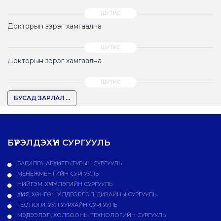
Докторын зэрэг хамгаална
Докторын зэрэг хамгаална
БУСАД ЗАРЛАЛ ...
БҮРЭЛДЭХҮҮН СУРГУУЛЬ
БАРИЛГА, АРХИТЕКТУРЫН СУРГУУЛЬ
МЕНЕЖМЕНТИЙН СУРГУУЛЬ
НИЙГЭМ, ХҮМҮҮНЛЭГИЙН СУРГУУЛЬ
ХҮНС, ХӨНГӨН ҮЙЛДВЭРЛЭЛ, ДИЗАЙНЫ СУРГУУЛЬ
ГЕОЛОГИ, УУЛ УУРХАЙН СУРГУУЛЬ
МЭДЭЭЛЭЛ, ХОЛБООНЫ ТЕХНОЛОГИЙН СУРГУУЛЬ