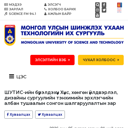
МЭДЭЭ
ЭЛСЭГЧ
ЗАРЛАЛ
ХОЛБОО БАРИХ
SCIENCE FM 94.1
АЖЛЫН БАЙР
ЭЛСЭЛТИЙН ВЭБ
ЧУХАЛ ХОЛБООС
цэс
ШУТИС-ийн бүрэлдэхүүн Хүнс, хөнгөн үйлдвэрлэл,
дизайны сургуулийн тэнхимийн эрхлэгчийн
албан тушаалын сонгон шалгаруулалтын зар
Хуваалцах
Хуваалцах