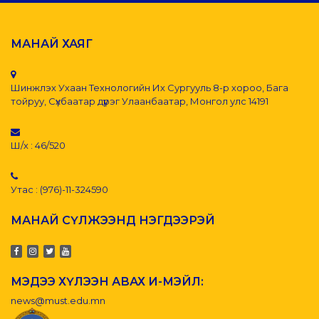
МАНАЙ ХАЯГ
Шинжлэх Ухаан Технологийн Их Сургууль 8-р хороо, Бага
тойруу, Сүхбаатар дүүрэг Улаанбаатар, Монгол улс 14191
Ш/х : 46/520
Утас : (976)-11-324590
МАНАЙ СҮЛЖЭЭНД НЭГДЭЭРЭЙ
МЭДЭЭ ХҮЛЭЭН АВАХ И-МЭЙЛ:
news@must.edu.mn