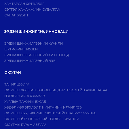
ХАМТАРСАН ХӨТӨЛБӨР
СЭТГЭЛ ХАНАМЖИЙН СУДАЛГАА
САНАЛ ХҮСЭЛТ
ЭРДЭМ ШИНЖИЛГЭЭ, ИННОВАЦИ
ЭРДЭМ ШИНЖИЛГЭЭНИЙ ХУАНЛИ
ШУТИС-ИЙН МУЗЕЙ
ЭРДЭМ ШИНЖИЛГЭЭНИЙ ХҮРЭЭЛЭНГҮҮД
ЭРДЭМ ШИНЖИЛГЭЭНИЙ ВЭБ
ОЮУТАН
ТАНИЛЦУУЛГА
ОЮУТНЫ ХӨГЖИЛ, ТӨЛӨВШИЛД ЧИГЛЭСЭН ҮЙЛ АЖИЛЛАГАА
НЭГДСЭН АРГА ХЭМЖЭЭ
ХУРЛЫН ТАНХИМ, БУСАД
ХӨДӨЛМӨР ЭРХЛЭЛТ, НИЙГМИЙН ҮЙЛЧИЛГЭЭ
ОЮУТНЫ ДУУ, БҮЖГИЙН "ШУТИС-ИЙН ЗАЛУУС" ЧУУЛГА
ОЮУТНЫ ҮЙЛЧИЛГЭЭНИЙ НЭГДСЭН ХУАНЛИ
ОЮУТНЫ ГАРЫН АВЛАГА