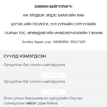
ЗОХИОН БАЙГУУЛАГЧ:
АЖ ҮЙЛДВЭР, ЭРДЭС БАЯЛГИЙН ЯАМ
ШУТИС-ИЙН ГЕОЛОГИ, УУЛ УУРХАЙН СУРГУУЛИЙН
ГАЗРЫН ТОС, ӨРӨМДЛӨГИЙН ИНЖЕНЕРЧЛЭЛИЙН ТЭНХИМ
Холбоо барих утас: 94095850, 99117420
СҮҮЛД НЭМЭГДСЭН
Орчуулгын баг сонгон шалгаруулна
Орчуулгын баг сонгон шалгаруулна
Япон улсын Хирошима их сургуулийн Оюутан
солилцооны хөтөлбөрт урьж байна