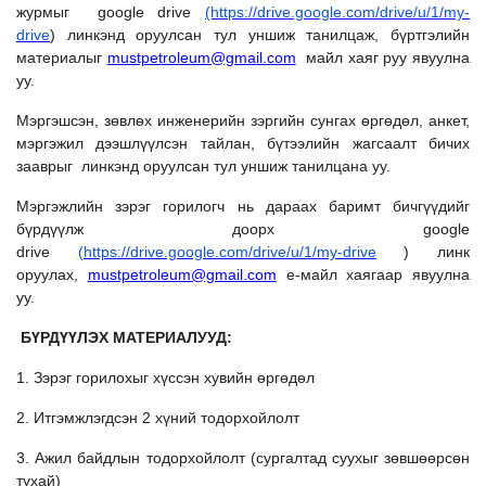
журмыг google drive
(https://drive.google.com/drive/u/1/my-
drive
) линкэнд оруулсан тул уншиж танилцаж, бүртгэлийн
материалыг
mustpetroleum@gmail.com
майл хаяг руу явуулна
уу.
Мэргэшсэн, зөвлөх инженерийн зэргийн сунгах өргөдөл, анкет,
мэргэжил дээшлүүлсэн тайлан, бүтээлийн жагсаалт бичих
зааврыг линкэнд оруулсан тул уншиж танилцана уу.
Мэргэжлийн зэрэг горилогч нь дараах баримт бичгүүдийг
бүрдүүлж доорх google
drive
(https://drive.google.com/drive/u/1/my-drive
) линк
оруулах,
mustpetroleum@gmail.com
е-майл хаягаар явуулна
уу.
БҮРДҮҮЛЭХ МАТЕРИАЛУУД:
1. Зэрэг горилохыг хүссэн хувийн өргөдөл
2. Итгэмжлэгдсэн 2 хүний тодорхойлолт
3. Ажил байдлын тодорхойлолт (сургалтад суухыг зөвшөөрсөн
тухай)