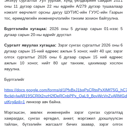
Энэхүү сургалтыг Уул уурхай, хүнд үйлдвэрийн сайдын 2021
оны 11 дүгээр сарын 22 ны өдрийн А/279 дүгээр тушаалаар
нэмэлт өөрчлөлт орсны дагуу ШУТИС-ийн ГУУС-ийн Газрын
тос, өрөмдлөгийн инженерчлэлийн тэнхим зохион байгуулна.
Бүртгэлийн хугацаа:
2026 оны 5 дугаар сарын 01-нээс 5
дугаар сарын 20-ны өдрийг дуустал
Сургалт явуулах хугацаа:
Зэрэг сунгах сургалтыг
2026 оны 6
дугаар сарын 15-ний өдрөөс ажлын 5 хоног, нийт 40 цаг, зэрэг
олгох сургалтыг 2026 оны 6 дугаар сарын 15 ний өдрөөс
ажлын 10 хоног, нийт 80 цаг танхим, цахимаар хослон
явуулна.
Бүртгэлийг
https://docs.google.com/forms/d/1PfxBxJ1bqPsCRtpPxXIMf75G_hC
fbclid=IwAR19SCR0t2nzH2fDeRCnbPPx_OaL9_BovWcVnZvARMG
utKrg&pli=1
линкээр авч байна.
Мэргэшсэн, зөвлөх инженерийн зэрэг сунгах сургалтад
хамрагдах, сунгах өргөдөл, анкет, мэргэжил дээшлүүлсэн
тайлан, бүтээлийн жагсаалт бичих заавар, зэрэг олгох