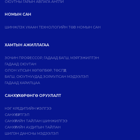
ОЮУТНЫ ГАРЫН АВЛАГА АНГЛИ
НОМЫН САН
ШИНЖЛЭХ УХААН ТЕХНОЛОГИЙН ТӨВ НОМЫН САН
ХАМТЫН АЖИЛЛАГАА
ЗОЧИН ПРОФЕССОР, ГАДААД БАГШ, МЭРГЭЖИЛТЭН
ГАДААД ОЮУТАН
ОЛОН УЛСЫН ХӨТӨЛБӨР, ТӨСЛҮҮД
БАГШ, ОЮУТНУУДАД ЗОРИУЛСАН МЭДЭЭЛЭЛ
ГАДААД ХАРИЛЦАА
САНХҮҮ, ХӨРӨНГӨ ОРУУЛАЛТ
НЭГ КРЕДИТИЙН ҮНЭЛГЭЭ
САНХҮҮ БҮРТГЭЛ
САНХҮҮГИЙН ТАЙЛАН ШИНЖИЛГЭЭ
САНХҮҮГИЙН АУДИТЫН ТАЙЛАН
ШИЛЭН ДАНСНЫ МЭДЭЭЛЭЛ