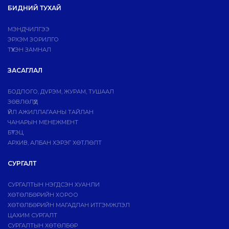
БИДНИЙ ТУХАЙ
МЭНДЧИЛГЭЭ
ЭРХЭМ ЗОРИЛГО
ТҮҮХЭН ЗАМНАЛ
ЗАСАГЛАЛ
БОДЛОГО, ДVРЭМ, ЖУРАМ, ТУШААЛ
ЗӨВЛӨЛҮҮД
ҮЙЛ АЖИЛЛАГААНЫ ТАЙЛАН
ЧАНАРЫН МЕНЕЖМЕНТ
БҮТЭЦ
АРХИВ, АЛБАН ХЭРЭГ ХӨТЛӨЛТ
СУРГАЛТ
СУРГАЛТЫН НЭГДСЭН ХУАНЛИ
ХӨТӨЛБӨРИЙН ХОРОО
ХӨТӨЛБӨРИЙН МАГАДЛАН ИТГЭМЖЛЭЛ
ЦАХИМ СУРГАЛТ
СУРГАЛТЫН ХӨТӨЛБӨР