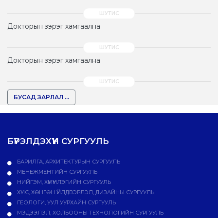
Докторын зэрэг хамгаална
Докторын зэрэг хамгаална
БУСАД ЗАРЛАЛ ...
БҮРЭЛДЭХҮҮН СУРГУУЛЬ
БАРИЛГА, АРХИТЕКТУРЫН СУРГУУЛЬ
МЕНЕЖМЕНТИЙН СУРГУУЛЬ
НИЙГЭМ, ХҮМҮҮНЛЭГИЙН СУРГУУЛЬ
ХҮНС, ХӨНГӨН ҮЙЛДВЭРЛЭЛ, ДИЗАЙНЫ СУРГУУЛЬ
ГЕОЛОГИ, УУЛ УУРХАЙН СУРГУУЛЬ
МЭДЭЭЛЭЛ, ХОЛБООНЫ ТЕХНОЛОГИЙН СУРГУУЛЬ