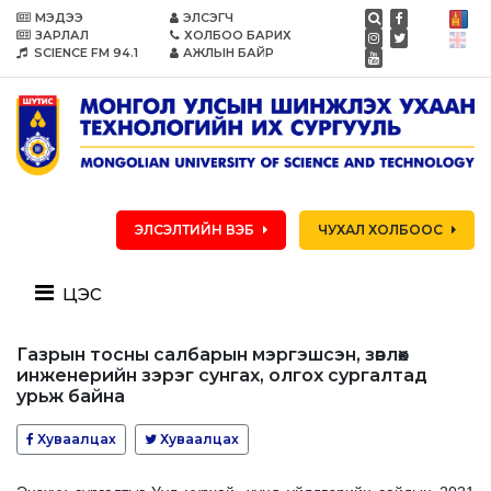
МЭДЭЭ
ЭЛСЭГЧ
ЗАРЛАЛ
ХОЛБОО БАРИХ
SCIENCE FM 94.1
АЖЛЫН БАЙР
ЭЛСЭЛТИЙН ВЭБ
ЧУХАЛ ХОЛБООС
цэс
Газрын тосны салбарын мэргэшсэн, зөвлөх
инженерийн зэрэг сунгах, олгох сургалтад
урьж байна
Хуваалцах
Хуваалцах