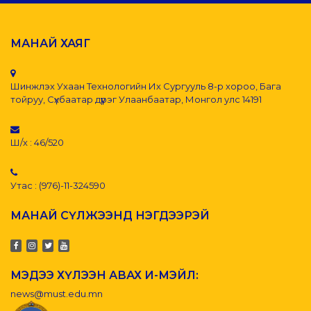
МАНАЙ ХАЯГ
Шинжлэх Ухаан Технологийн Их Сургууль 8-р хороо, Бага
тойруу, Сүхбаатар дүүрэг Улаанбаатар, Монгол улс 14191
Ш/х : 46/520
Утас : (976)-11-324590
МАНАЙ СҮЛЖЭЭНД НЭГДЭЭРЭЙ
МЭДЭЭ ХҮЛЭЭН АВАХ И-МЭЙЛ:
news@must.edu.mn