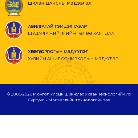
ШИЛЭН ДАНСНЫ МЭДЭЭЛЭЛ
АВИЛГАТАЙ ТЭМЦЭХ ГАЗАР
ШУДАРГА НИЙГМИЙН ТӨЛӨӨ ХАМТДАА
ХӨРӨНГӨ, ОРЛОГЫН МЭДҮҮЛЭГ
ХУВИЙН АШИГ СОНИРХОЛЫН МЭДҮҮЛЭГ
© 2005-
2026 Монгол Улсын Шинжлэх Ухаан Технологийн Их
Сургууль, Мэдээллийн технологийн төв