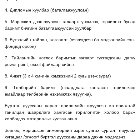
4. Дипломын хуулбар (баталгаажуулсан)
5. Мэргэжил дээшлүүлсэн талаарх үнэмлэх, гэрчилгээ бусад
баримт бичгийн баталгаажуулсан хуулбар
6. Бүтээлийн тайлан, жагсаалт (хэвлэгдсэн ба мэдээллийн сан-
фондод орсон)
7. Тайлангийн нотлох баримтыг загварт тусгагдсаны дагуу
power point, excel файлаар хийнэ.
8. Анкет (3 x 4 см-ийн хэмжээний 2 хувь цээж зураг)
9. Төлбөрийн баримт (шаардлага хангасан горилогчид
емайлаар төлбөрийн нэхэмжлэх явуулна).
Бүртгэл дууссаны дараа горилогчийн ирүүлсэн материалтай
танилцан шаардлага хангасан горилогчтой холбоо барьж
холбогдох материалыг хүлээн авна.
Зөвлөх,
мэргэшсэн инженерийн зэрэг сунгах сургалт явуулах
хугацааг /огноог/ бүртгэл дууссаны дараа дахин мэдэгдэнэ.