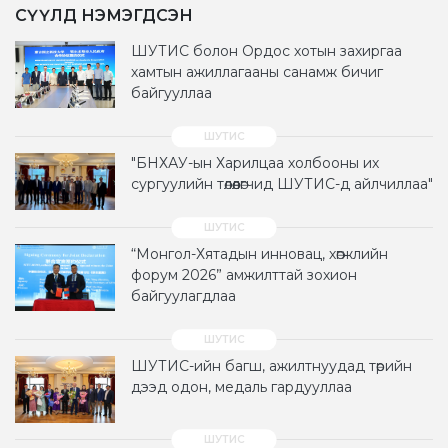
СҮҮЛД НЭМЭГДСЭН
ШУТИС болон Ордос хотын захиргаа
хамтын ажиллагааны санамж бичиг
байгууллаа
"БНХАУ-ын Харилцаа холбооны их
сургуулийн төлөөлөгчид ШУТИС-д айлчиллаа"
“Монгол-Хятадын инновац, хөгжлийн
форум 2026” амжилттай зохион
байгуулагдлаа
ШУТИС-ийн багш, ажилтнуудад төрийн
дээд одон, медаль гардууллаа