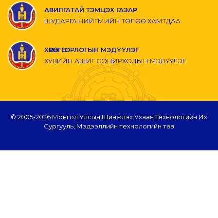
АВИЛГАТАЙ ТЭМЦЭХ ГАЗАР
ШУДАРГА НИЙГМИЙН ТӨЛӨӨ ХАМТДАА
ХӨРӨНГӨ, ОРЛОГЫН МЭДҮҮЛЭГ
ХУВИЙН АШИГ СОНИРХОЛЫН МЭДҮҮЛЭГ
© 2005-
2026 Монгол Улсын Шинжлэх Ухаан Технологийн Их
Сургууль, Мэдээллийн технологийн төв