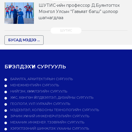
ШУТИС-ийн профессор Д.Буянтогтох
Монгол Улсын “Гавьяат багш” цолоор
шагнагдлаа
БУСАД МЭДЭЭ ...
БҮРЭЛДЭХҮҮН СУРГУУЛЬ
БАРИЛГА, АРХИТЕКТУРЫН СУРГУУЛЬ
МЕНЕЖМЕНТИЙН СУРГУУЛЬ
НИЙГЭМ, ХҮМҮҮНЛЭГИЙН СУРГУУЛЬ
ХҮНС, ХӨНГӨН ҮЙЛДВЭРЛЭЛ, ДИЗАЙНЫ СУРГУУЛЬ
ГЕОЛОГИ, УУЛ УУРХАЙН СУРГУУЛЬ
МЭДЭЭЛЭЛ, ХОЛБООНЫ ТЕХНОЛОГИЙН СУРГУУЛЬ
ЭРЧИМ ХҮЧНИЙ ИНЖЕНЕРЧЛЭЛИЙН СУРГУУЛЬ
МЕХАНИК ИНЖЕНЕР, ТЭЭВРИЙН СУРГУУЛЬ
ХЭРЭГЛЭЭНИЙ ШИНЖЛЭХ УХААНЫ СУРГУУЛЬ