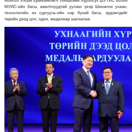
Монгол Улсын Ерөнхийлөгч Ухнаагийн Хүрэлсүх ШУТИС болон
МУИС-ийн багш, ажилтнуудтай уулзах үеэр Шинжлэх ухаан,
технологийн их сургууль-ийн нэр бүхий багш, эрдэмтдийг
төрийн дээд цол, одон, медалиар шагналаа.