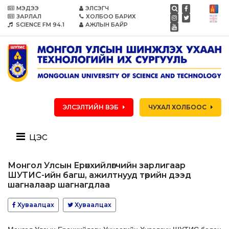
МЭДЭЭ
ЭЛСЭГЧ
ЗАРЛАЛ
ХОЛБОО БАРИХ
SCIENCE FM 94.1
АЖЛЫН БАЙР
ЭЛСЭЛТИЙН ВЭБ
ЧУХАЛ ХОЛБООС
цэс
Монгол Улсын Ерөнхийлөгчийн зарлигаар
ШУТИС-ийн багш, ажилтнууд төрийн дээд
шагналаар шагнагдлаа
Хуваалцах
Хуваалцах