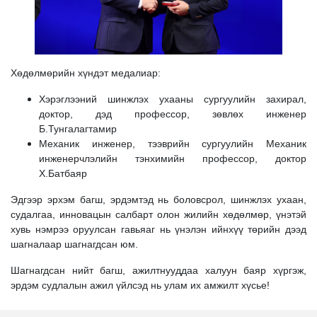
Хөдөлмөрийн хүндэт медалиар:
Хэрэглээний шинжлэх ухааны сургуулийн захирал,
доктор, дэд профессор, зөвлөх инженер
Б.Тунгалагтамир
Механик инженер, тээврийн сургуулийн Механик
инженерчлэлийн тэнхимийн профессор, доктор
Х.Батбаяр
Эдгээр эрхэм багш, эрдэмтэд нь боловсрол, шинжлэх ухаан,
судалгаа, инновацын салбарт олон жилийн хөдөлмөр, үнэтэй
хувь нэмрээ оруулсан гавьяаг нь үнэлэн ийнхүү төрийн дээд
шагналаар шагнагдсан юм.
Шагнагдсан нийт багш, ажилтнууддаа халуун баяр хүргэж,
эрдэм судлалын ажил үйлсэд нь улам их амжилт хүсье!