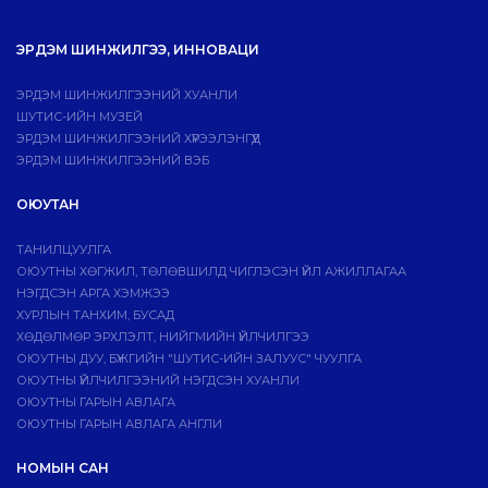
ЭРДЭМ ШИНЖИЛГЭЭ, ИННОВАЦИ
ЭРДЭМ ШИНЖИЛГЭЭНИЙ ХУАНЛИ
ШУТИС-ИЙН МУЗЕЙ
ЭРДЭМ ШИНЖИЛГЭЭНИЙ ХҮРЭЭЛЭНГҮҮД
ЭРДЭМ ШИНЖИЛГЭЭНИЙ ВЭБ
ОЮУТАН
ТАНИЛЦУУЛГА
ОЮУТНЫ ХӨГЖИЛ, ТӨЛӨВШИЛД ЧИГЛЭСЭН ҮЙЛ АЖИЛЛАГАА
НЭГДСЭН АРГА ХЭМЖЭЭ
ХУРЛЫН ТАНХИМ, БУСАД
ХӨДӨЛМӨР ЭРХЛЭЛТ, НИЙГМИЙН ҮЙЛЧИЛГЭЭ
ОЮУТНЫ ДУУ, БҮЖГИЙН "ШУТИС-ИЙН ЗАЛУУС" ЧУУЛГА
ОЮУТНЫ ҮЙЛЧИЛГЭЭНИЙ НЭГДСЭН ХУАНЛИ
ОЮУТНЫ ГАРЫН АВЛАГА
ОЮУТНЫ ГАРЫН АВЛАГА АНГЛИ
НОМЫН САН