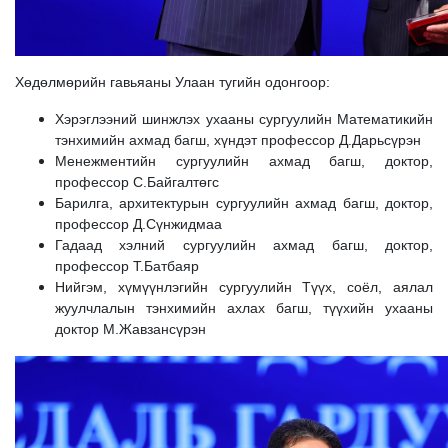
Хөдөлмөрийн гавьяаны Улаан тугийн одонгоор:
Хэрэглээний шинжлэх ухааны сургуулийн Математикийн
тэнхимийн ахмад багш, хүндэт профессор Д.Дарьсүрэн
Менежментийн сургуулийн ахмад багш, доктор,
профессор С.Байгалтөгс
Барилга, архитектурын сургуулийн ахмад багш, доктор,
профессор Д.Сүнжидмаа
Гадаад хэлний сургуулийн ахмад багш, доктор,
профессор Т.Батбаяр
Нийгэм, хүмүүнлэгийн сургуулийн Түүх, соёл, аялал
жуулчлалын тэнхимийн ахлах багш, түүхийн ухааны
доктор М.Жавзансүрэн