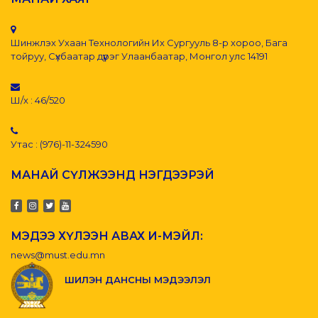
Шинжлэх Ухаан Технологийн Их Сургууль 8-р хороо, Бага
тойруу, Сүхбаатар дүүрэг Улаанбаатар, Монгол улс 14191
Ш/х : 46/520
Утас : (976)-11-324590
МАНАЙ СҮЛЖЭЭНД НЭГДЭЭРЭЙ
МЭДЭЭ ХҮЛЭЭН АВАХ И-МЭЙЛ:
news@must.edu.mn
ШИЛЭН ДАНСНЫ МЭДЭЭЛЭЛ