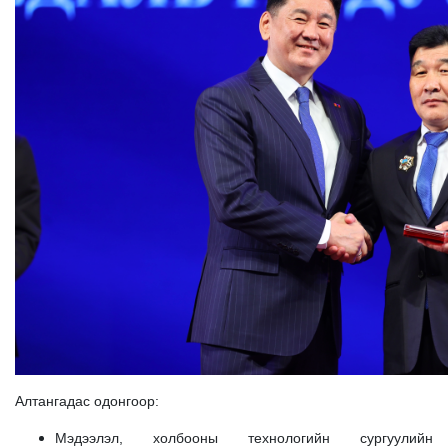
Алтангадас одонгоор:
Мэдээлэл, холбооны технологийн сургуулийн