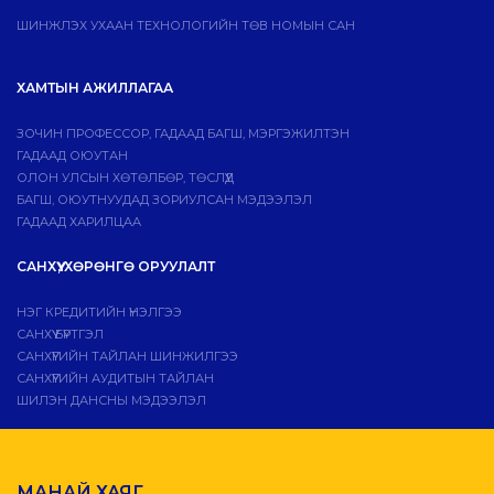
ШИНЖЛЭХ УХААН ТЕХНОЛОГИЙН ТӨВ НОМЫН САН
ХАМТЫН АЖИЛЛАГАА
ЗОЧИН ПРОФЕССОР, ГАДААД БАГШ, МЭРГЭЖИЛТЭН
ГАДААД ОЮУТАН
ОЛОН УЛСЫН ХӨТӨЛБӨР, ТӨСЛҮҮД
БАГШ, ОЮУТНУУДАД ЗОРИУЛСАН МЭДЭЭЛЭЛ
ГАДААД ХАРИЛЦАА
САНХҮҮ, ХӨРӨНГӨ ОРУУЛАЛТ
НЭГ КРЕДИТИЙН ҮНЭЛГЭЭ
САНХҮҮ БҮРТГЭЛ
САНХҮҮГИЙН ТАЙЛАН ШИНЖИЛГЭЭ
САНХҮҮГИЙН АУДИТЫН ТАЙЛАН
ШИЛЭН ДАНСНЫ МЭДЭЭЛЭЛ
МАНАЙ ХАЯГ