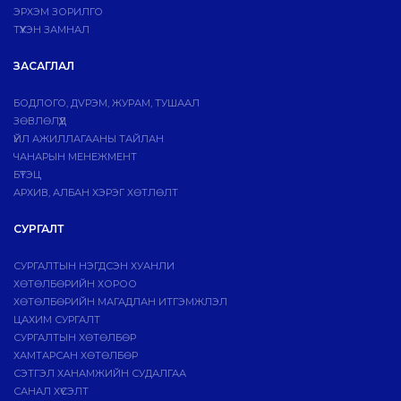
ЭРХЭМ ЗОРИЛГО
ТҮҮХЭН ЗАМНАЛ
ЗАСАГЛАЛ
БОДЛОГО, ДVРЭМ, ЖУРАМ, ТУШААЛ
ЗӨВЛӨЛҮҮД
ҮЙЛ АЖИЛЛАГААНЫ ТАЙЛАН
ЧАНАРЫН МЕНЕЖМЕНТ
БҮТЭЦ
АРХИВ, АЛБАН ХЭРЭГ ХӨТЛӨЛТ
СУРГАЛТ
СУРГАЛТЫН НЭГДСЭН ХУАНЛИ
ХӨТӨЛБӨРИЙН ХОРОО
ХӨТӨЛБӨРИЙН МАГАДЛАН ИТГЭМЖЛЭЛ
ЦАХИМ СУРГАЛТ
СУРГАЛТЫН ХӨТӨЛБӨР
ХАМТАРСАН ХӨТӨЛБӨР
СЭТГЭЛ ХАНАМЖИЙН СУДАЛГАА
САНАЛ ХҮСЭЛТ