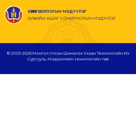
ХӨРӨНГӨ, ОРЛОГЫН МЭДҮҮЛЭГ
ХУВИЙН АШИГ СОНИРХОЛЫН МЭДҮҮЛЭГ
© 2005-
2026 Монгол Улсын Шинжлэх Ухаан Технологийн Их
Сургууль, Мэдээллийн технологийн төв