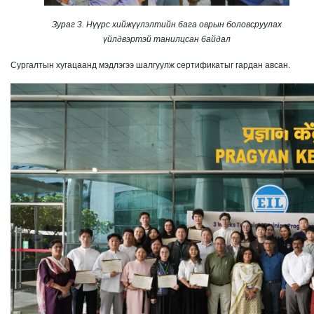
Зураг 3. Нүүрс хийжүүлэлтийн бага оврын боловсруулах
үйлдвэртэй танилцсан байдал
Сургалтын хугацаанд мэдлэгээ шалгуулж сертификатыг гардан авсан.