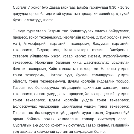
Сургалт 7 хоног бүр Даваа гаригаас Бямба гаригуудад 9:30 - 16:30
цагуудад орсон ба идэвхтэй сургалтын аргаар хичээлийг орж, тухай
бүрт шалгалтуудыг өгсөн.
Энэхүү сургалтаар Газрын тос боловсруулах үндсэн байгууламж,
процесс, тоног төхөрөмжүүд (нэрлэгийн колонн, ЭЛОУ, хоолойт зуух
мэт), Атмосферийн нэрлэгийн төхөөрөмж, Вакуумын нэрлэгийн
төхөөрөмж, Гидрокрекинг, Катализаторт крекинг, Висбрекинг,
Устөрөгч үйлдвэрлэх хэсэг, Усаар хөргөх систем, Хүхэргүйжүүлэх
төхөөрөмж, Нэрлэгийн баганын хийц, Давсгүйжүүлэх урьдчилан
бэлтгэх төхөөрөмж, Хийн халаалтын төхөөрөмж, Насосны үндсэн
тоног төхөөрөмж, Шатаах зуух, Дулаан солилцуурын үндсэн
ойлголт, тоног төхөөрөмжүүд, Шугам хоолойн гидравлик тооцоо,
Газрын тос боловсруулах үйлдвэрийн цахилгаан хангамж, тоног
төхөөрөмж, хяналт, удирдлагын процесс, Холих процессийн үндсэн
тоног төхөөрөмж, Шугам хоолойн үндсэн тоног төхөөрөмж,
Боловсруулах үйлдвэрийн цахилгааны үндсэн тоног төхөөрөмж,
Газрын тос боловсруулах үйлдвэрийн зураг төсөл, Хүрээлэн буй
орчин байгаль орчны хамгааллын талаар хичээлүүд орсон.
Сургалтын 1-р долоо хоногт нь оюутнууд Газар хөдлөл, гамшигийн
үед авах арга хэмжээний сургалтад хамрагдсан болно.