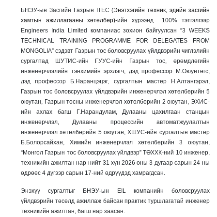
БНЭУ-ын Засгийн Газрын ITEC (
Энэтхэгийн техник, эдийн засгийн
хамтын ажиллагааны хөтөлбөр)-
ийн хүрээнд 100% тэтгэлгээр
Engineers India Limited компаниас зохион байгуулсан “3 WEEKS
TECHNICAL TRAINING PROGRAMME FOR DELEGATES FROM
MONGOLIA” сэдэвт Газрын тос боловсруулах үйлдвэрийн чиглэлийн
сургалтад ШУТИС-ийн ГУУС-ийн Газрын тос, өрөмдлөгийн
инженерчлэлийн тэнхимийн эрхлэгч, дэд профессор М.Оюунтөгс,
дэд профессор Б.Наранцэцэг, сургалтын мастер Н.Алтангэрэл,
Газрын тос боловсруулах үйлдвэрийн инженерчлэл хөтөлбөрийн 5
оюутан, Газрын тосны инженерчлэл хөтөлбөрийн 2 оюутан, ЭХИС-
ийн ахлах багш Г.Нарандулам, Дулааны цахилгаан станцын
инженерчлэл, Дулааны процессийн автоматжуулалтын
инженерчлэл хөтөлбөрийн 5 оюутан, ХШУС-ийн сургалтын мастер
Б.Болорсайхан, Химийн инженерчлэл хөтөлбөрийн 3 оюутан,
“Монгол Газрын тос боловсруулах үйлдвэр” ТӨХХК-ний 10 инженер,
техникийн ажилтан нар нийт 31 хүн 2026 оны 3 дугаар сарын 24-ны
өдрөөс 4 дүгээр сарын 17-ний өдрүүдэд хамрагдсан.
Энэхүү сургалтыг БНЭУ-ын EIL компанийн боловсруулах
үйлдвэрийн төсөлд ажиллаж байсан практик туршлагатай инженер
техникийн ажилтан, багш нар заасан.