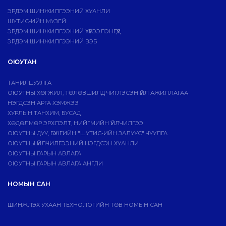
ЭРДЭМ ШИНЖИЛГЭЭНИЙ ХУАНЛИ
ШУТИС-ИЙН МУЗЕЙ
ЭРДЭМ ШИНЖИЛГЭЭНИЙ ХҮРЭЭЛЭНГҮҮД
ЭРДЭМ ШИНЖИЛГЭЭНИЙ ВЭБ
ОЮУТАН
ТАНИЛЦУУЛГА
ОЮУТНЫ ХӨГЖИЛ, ТӨЛӨВШИЛД ЧИГЛЭСЭН ҮЙЛ АЖИЛЛАГАА
НЭГДСЭН АРГА ХЭМЖЭЭ
ХУРЛЫН ТАНХИМ, БУСАД
ХӨДӨЛМӨР ЭРХЛЭЛТ, НИЙГМИЙН ҮЙЛЧИЛГЭЭ
ОЮУТНЫ ДУУ, БҮЖГИЙН "ШУТИС-ИЙН ЗАЛУУС" ЧУУЛГА
ОЮУТНЫ ҮЙЛЧИЛГЭЭНИЙ НЭГДСЭН ХУАНЛИ
ОЮУТНЫ ГАРЫН АВЛАГА
ОЮУТНЫ ГАРЫН АВЛАГА АНГЛИ
НОМЫН САН
ШИНЖЛЭХ УХААН ТЕХНОЛОГИЙН ТӨВ НОМЫН САН