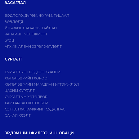
ЗАСАГЛАЛ
БОДЛОГО, ДVРЭМ, ЖУРАМ, ТУШААЛ
ЗӨВЛӨЛҮҮД
ҮЙЛ АЖИЛЛАГААНЫ ТАЙЛАН
ЧАНАРЫН МЕНЕЖМЕНТ
БҮТЭЦ
АРХИВ, АЛБАН ХЭРЭГ ХӨТЛӨЛТ
СУРГАЛТ
СУРГАЛТЫН НЭГДСЭН ХУАНЛИ
ХӨТӨЛБӨРИЙН ХОРОО
ХӨТӨЛБӨРИЙН МАГАДЛАН ИТГЭМЖЛЭЛ
ЦАХИМ СУРГАЛТ
СУРГАЛТЫН ХӨТӨЛБӨР
ХАМТАРСАН ХӨТӨЛБӨР
СЭТГЭЛ ХАНАМЖИЙН СУДАЛГАА
САНАЛ ХҮСЭЛТ
ЭРДЭМ ШИНЖИЛГЭЭ, ИННОВАЦИ