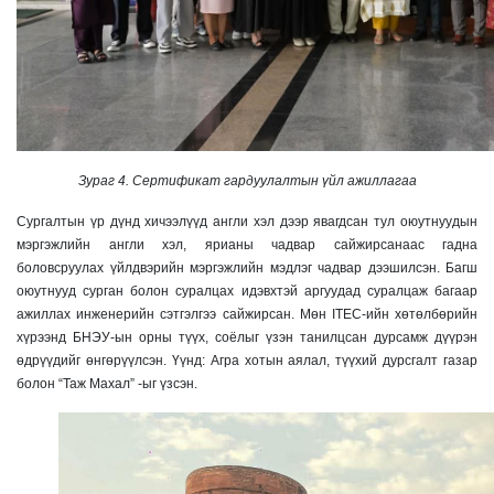
Зураг 4. Сертификат гардуулалтын үйл ажиллагаа
Сургалтын үр дүнд хичээлүүд англи хэл дээр явагдсан тул оюутнуудын
мэргэжлийн англи хэл, ярианы чадвар сайжирсанаас гадна
боловсруулах үйлдвэрийн мэргэжлийн мэдлэг чадвар дээшилсэн. Багш
оюутнууд сурган болон суралцах идэвхтэй аргуудад суралцаж багаар
ажиллах инженерийн сэтгэлгээ сайжирсан. Мөн ITEC-ийн хөтөлбөрийн
хүрээнд БНЭУ-ын орны түүх, соёлыг үзэн танилцсан дурсамж дүүрэн
өдрүүдийг өнгөрүүлсэн. Үүнд: Агра хотын аялал, түүхий дурсгалт газар
болон “Таж Махал” -ыг үзсэн.