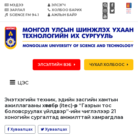
МЭДЭЭ
ЭЛСЭГЧ
ЗАРЛАЛ
ХОЛБОО БАРИХ
SCIENCE FM 94.1
АЖЛЫН БАЙР
ЭЛСЭЛТИЙН ВЭБ
ЧУХАЛ ХОЛБООС
цэс
Энэтхэгийн техник, эдийн засгийн хамтын
ажиллагааны хөтөлбөр (itec)-өөр “Газрын тос
боловсруулах үйлдвэр”-ийн чиглэлээр 21
хоногийн сургалтад амжилттай хамрагдлаа
Хуваалцах
Хуваалцах