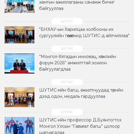
хамтын ажиллагааны санамж бичиг
байгууллаа
"БНХАУ-ын Харилцаа холбооны их
сургуулийн төлөөлөгчид ШУТИС-д айлчиллаа"
“Монгол-Хятадын инновац, хөгжлийн
форум 2026” амжилттай зохион
байгуулагдлаа
ШУТИС-ийн багш, ажилтнуудад төрийн
дээд одон, медаль гардууллаа
ШУТИС-ийн профессор Д.Буянтогтох
Монгол Улсын “Гавьяат багш” цолоор
шагнагдлаа