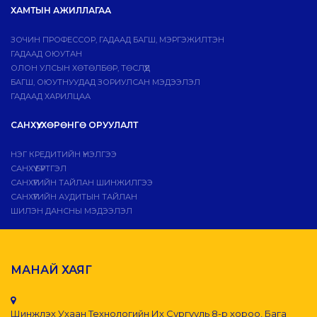
ХАМТЫН АЖИЛЛАГАА
ЗОЧИН ПРОФЕССОР, ГАДААД БАГШ, МЭРГЭЖИЛТЭН
ГАДААД ОЮУТАН
ОЛОН УЛСЫН ХӨТӨЛБӨР, ТӨСЛҮҮД
БАГШ, ОЮУТНУУДАД ЗОРИУЛСАН МЭДЭЭЛЭЛ
ГАДААД ХАРИЛЦАА
САНХҮҮ, ХӨРӨНГӨ ОРУУЛАЛТ
НЭГ КРЕДИТИЙН ҮНЭЛГЭЭ
САНХҮҮ БҮРТГЭЛ
САНХҮҮГИЙН ТАЙЛАН ШИНЖИЛГЭЭ
САНХҮҮГИЙН АУДИТЫН ТАЙЛАН
ШИЛЭН ДАНСНЫ МЭДЭЭЛЭЛ
МАНАЙ ХАЯГ
Шинжлэх Ухаан Технологийн Их Сургууль 8-р хороо, Бага