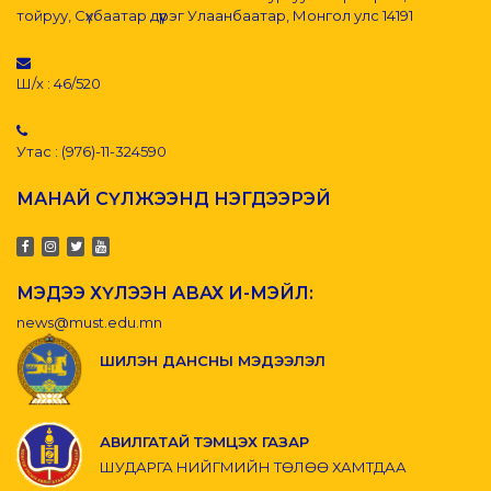
тойруу, Сүхбаатар дүүрэг Улаанбаатар, Монгол улс 14191
Ш/х : 46/520
Утас : (976)-11-324590
МАНАЙ СҮЛЖЭЭНД НЭГДЭЭРЭЙ
МЭДЭЭ ХҮЛЭЭН АВАХ И-МЭЙЛ:
news@must.edu.mn
ШИЛЭН ДАНСНЫ МЭДЭЭЛЭЛ
АВИЛГАТАЙ ТЭМЦЭХ ГАЗАР
ШУДАРГА НИЙГМИЙН ТӨЛӨӨ ХАМТДАА