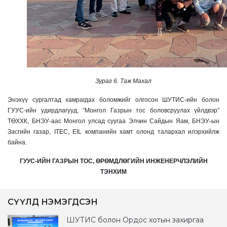
Зураг 6. Таж Махал
Энэхүү сургалтад хамрагдах боломжийг олгосон ШУТИС-ийн болон
ГУУС-ийн удирдлагууд, “Монгол Газрын тос боловсруулах үйлдвэр”
ТӨХХК, БНЭУ-аас Монгол улсад суугаа Элчин Сайдын Яам, БНЭУ-ын
Засгийн газар, ITEC, EIL компанийн хамт олонд талархал илэрхийлж
байна.
ГУУС-ИЙН ГАЗРЫН ТОС, ӨРӨМДЛӨГИЙН ИНЖЕНЕРЧЛЭЛИЙН
ТЭНХИМ
СҮҮЛД НЭМЭГДСЭН
ШУТИС болон Ордос хотын захиргаа