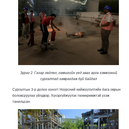
Зураг 2. Газар хөдлөл, гамшгийн үед авах арга хэмжээний
сургалтад хамрагдаж буй байдал
Сургалтын 3-р долоо хоногт Нүүрсний хийжүүлэлтийн бага оврын
боловсруулах үйлдвэр, Хүхэргүйжүүлэх төхөөрөмжтэй үзэж
танилцсан.