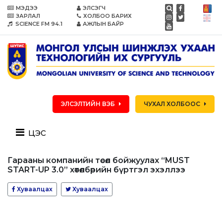
МЭДЭЭ
ЭЛСЭГЧ
ЗАРЛАЛ
ХОЛБОО БАРИХ
SCIENCE FM 94.1
АЖЛЫН БАЙР
ЭЛСЭЛТИЙН ВЭБ
ЧУХАЛ ХОЛБООС
цэс
Гарааны компанийн төсөл бойжуулах “MUST
START-UP 3.0” хөтөлбөрийн бүртгэл эхэллээ
Хуваалцах
Хуваалцах