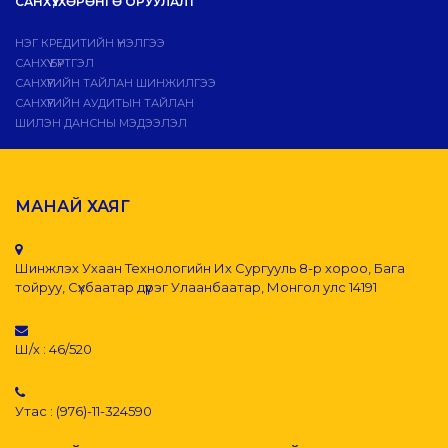
САНХҮҮ, ХӨРӨНГӨ ОРУУЛАЛТ
НЭГ КРЕДИТИЙН ҮНЭЛГЭЭ
САНХҮҮ БҮРТГЭЛ
САНХҮҮГИЙН ТАЙЛАН ШИНЖИЛГЭЭ
САНХҮҮГИЙН АУДИТЫН ТАЙЛАН
ШИЛЭН ДАНСНЫ МЭДЭЭЛЭЛ
МАНАЙ ХАЯГ
Шинжлэх Ухаан Технологийн Их Сургууль 8-р хороо, Бага
тойруу, Сүхбаатар дүүрэг Улаанбаатар, Монгол улс 14191
Ш/х : 46/520
Утас : (976)-11-324590