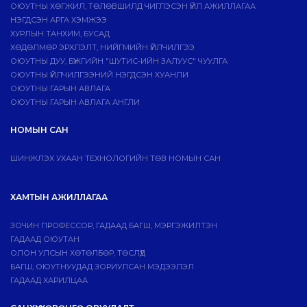
ОЮУТНЫ ХӨГЖИЛ, ТӨЛӨВШИЛД ЧИГЛЭСЭН ҮЙЛ АЖИЛЛАГАА
НЭГДСЭН АРГА ХЭМЖЭЭ
ХУРЛЫН ТАНХИМ, БУСАД
ХӨДӨЛМӨР ЭРХЛЭЛТ, НИЙГМИЙН ҮЙЛЧИЛГЭЭ
ОЮУТНЫ ДУУ, БҮЖГИЙН "ШУТИС-ИЙН ЗАЛУУС" ЧУУЛГА
ОЮУТНЫ ҮЙЛЧИЛГЭЭНИЙ НЭГДСЭН ХУАНЛИ
ОЮУТНЫ ГАРЫН АВЛАГА
ОЮУТНЫ ГАРЫН АВЛАГА АНГЛИ
НОМЫН САН
ШИНЖЛЭХ УХААН ТЕХНОЛОГИЙН ТӨВ НОМЫН САН
ХАМТЫН АЖИЛЛАГАА
ЗОЧИН ПРОФЕССОР, ГАДААД БАГШ, МЭРГЭЖИЛТЭН
ГАДААД ОЮУТАН
ОЛОН УЛСЫН ХӨТӨЛБӨР, ТӨСЛҮҮД
БАГШ, ОЮУТНУУДАД ЗОРИУЛСАН МЭДЭЭЛЭЛ
ГАДААД ХАРИЛЦАА