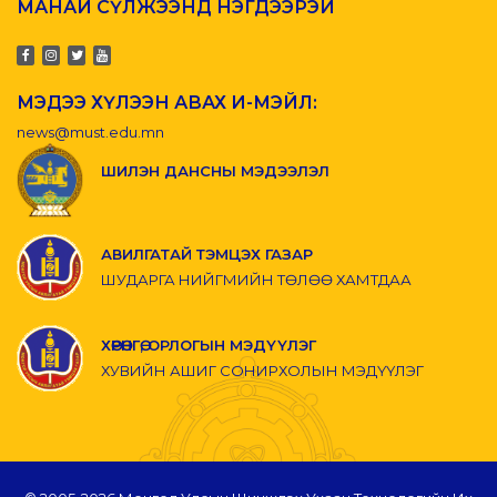
МАНАЙ СҮЛЖЭЭНД НЭГДЭЭРЭЙ
МЭДЭЭ ХҮЛЭЭН АВАХ И-МЭЙЛ:
news@must.edu.mn
ШИЛЭН ДАНСНЫ МЭДЭЭЛЭЛ
АВИЛГАТАЙ ТЭМЦЭХ ГАЗАР
ШУДАРГА НИЙГМИЙН ТӨЛӨӨ ХАМТДАА
ХӨРӨНГӨ, ОРЛОГЫН МЭДҮҮЛЭГ
ХУВИЙН АШИГ СОНИРХОЛЫН МЭДҮҮЛЭГ