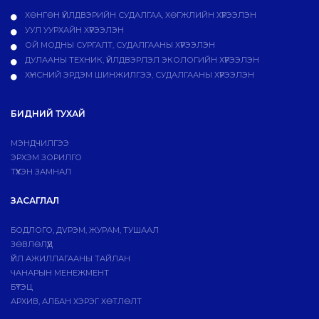
ХӨНГӨН ҮЙЛДВЭРИЙН СУДАЛГАА, ХӨГЖЛИЙН ХҮРЭЭЛЭН
УУЛ УУРХАЙН ХҮРЭЭЛЭН
ОЙ МОДНЫ СУРГАЛТ, СУДАЛГААНЫ ХҮРЭЭЛЭН
ДУЛААНЫ ТЕХНИК, ҮЙЛДВЭРЛЭЛ ЭКОЛОГИЙН ХҮРЭЭЛЭН
ХҮНСНИЙ ЭРДЭМ ШИНЖИЛГЭЭ, СУДАЛГААНЫ ХҮРЭЭЛЭН
БИДНИЙ ТУХАЙ
МЭНДЧИЛГЭЭ
ЭРХЭМ ЗОРИЛГО
ТҮҮХЭН ЗАМНАЛ
ЗАСАГЛАЛ
БОДЛОГО, ДVРЭМ, ЖУРАМ, ТУШААЛ
ЗӨВЛӨЛҮҮД
ҮЙЛ АЖИЛЛАГААНЫ ТАЙЛАН
ЧАНАРЫН МЕНЕЖМЕНТ
БҮТЭЦ
АРХИВ, АЛБАН ХЭРЭГ ХӨТЛӨЛТ