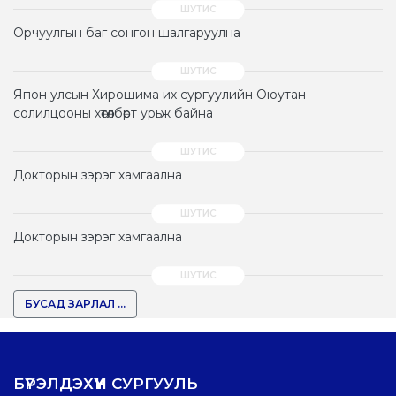
Орчуулгын баг сонгон шалгаруулна
Япон улсын Хирошима их сургуулийн Оюутан
солилцооны хөтөлбөрт урьж байна
Докторын зэрэг хамгаална
Докторын зэрэг хамгаална
БУСАД ЗАРЛАЛ ...
БҮРЭЛДЭХҮҮН СУРГУУЛЬ