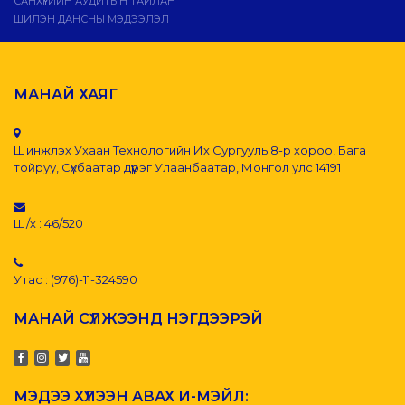
САНХҮҮГИЙН АУДИТЫН ТАЙЛАН
ШИЛЭН ДАНСНЫ МЭДЭЭЛЭЛ
МАНАЙ ХАЯГ
Шинжлэх Ухаан Технологийн Их Сургууль 8-р хороо, Бага
тойруу, Сүхбаатар дүүрэг Улаанбаатар, Монгол улс 14191
Ш/х : 46/520
Утас : (976)-11-324590
МАНАЙ СҮЛЖЭЭНД НЭГДЭЭРЭЙ
МЭДЭЭ ХҮЛЭЭН АВАХ И-МЭЙЛ: