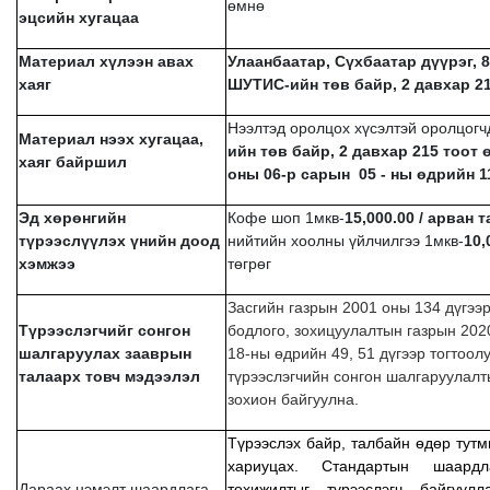
өмнө
эцсийн хугацаа
Материал хүлээн авах
Улаанбаатар, Сүхбаатар дүүрэг, 8
хаяг
ШУТИС-ийн төв байр, 2 давхар 21
Нээлтэд оролцох хүсэлтэй оролцог
Материал нээх хугацаа,
ийн төв байр, 2 давхар 215 тоот
хаяг байршил
оны 06-р сарын 05 - ны өдрийн 1
Эд хөрөнгийн
Кофе шоп 1мкв-
15,000.00 / арван 
түрээслүүлэх үнийн доод
нийтийн хоолны үйлчилгээ 1мкв-
10,
хэмжээ
төгрөг
Засгийн газрын 2001 оны 134 дүгээ
Түрээслэгчийг сонгон
бодлого, зохицуулалтын газрын 202
шалгаруулах зааврын
18-ны өдрийн 49, 51 дүгээр тогтоолу
талаарх товч мэдээлэл
түрээслэгчийн сонгон шалгаруулалты
зохион байгуулна.
Түрээслэх байр, талбайн өдөр тутм
хариуцах. Стандартын шаардл
Дараах нэмэлт шаардлага
тохижилтыг түрээслэгч байгуул