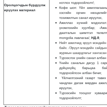
нотлох тодорхойлолт/;
Оролцогчдын бүрдүүлж
Кофе шоп: Үйл ажиллагааны
ирүүлэх материал
хэсгийн орчин нөхцөлийг
тохижилтын санал ирүүлэх,
Ажиллах хүчний мэдээлэл
үнэмлэхийн хуулбар; -Ажи
даатгалын шимтгэл төлөлт
mongolia лавлагаа/,
НД-8
;
Нийт ажилчид эрүүл мэндийн 
байх. /Эрүүл мэндийн сайдын
журмын шаардлагыг хангасан 
Түрээслэх үнийн санал албан 
Үнийн саналын дагуу 1 сар
дүйцэхүйц барьцаа бай
тодорхойлсон албан бичиг,
Үйлчилгээний газарт тавих
чандлан дагаж мөрдөн ажил
ирүүлэх,
Түрээсийн тооцоог хуваар
тодорхойлолт;