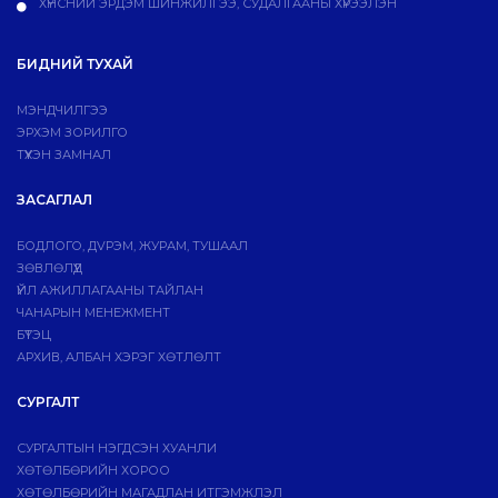
ХҮНСНИЙ ЭРДЭМ ШИНЖИЛГЭЭ, СУДАЛГААНЫ ХҮРЭЭЛЭН
БИДНИЙ ТУХАЙ
МЭНДЧИЛГЭЭ
ЭРХЭМ ЗОРИЛГО
ТҮҮХЭН ЗАМНАЛ
ЗАСАГЛАЛ
БОДЛОГО, ДVРЭМ, ЖУРАМ, ТУШААЛ
ЗӨВЛӨЛҮҮД
ҮЙЛ АЖИЛЛАГААНЫ ТАЙЛАН
ЧАНАРЫН МЕНЕЖМЕНТ
БҮТЭЦ
АРХИВ, АЛБАН ХЭРЭГ ХӨТЛӨЛТ
СУРГАЛТ
СУРГАЛТЫН НЭГДСЭН ХУАНЛИ
ХӨТӨЛБӨРИЙН ХОРОО
ХӨТӨЛБӨРИЙН МАГАДЛАН ИТГЭМЖЛЭЛ