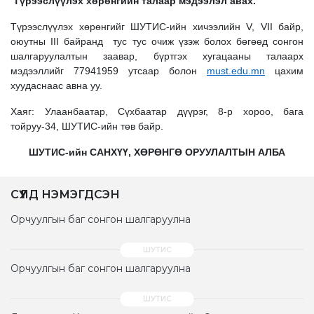
Түрээслүүлэх хөрөнгийн талаар мэдээлэл авах.
Түрээслүүлэх хөрөнгийг ШУТИС-ийн хичээлийн V, VII байр,
оюутны III байранд тус тус очиж үзэж болох бөгөөд сонгон
шалгаруулалтын заавар, бүртгэх хугацааны талаарх
мэдээллийг 77941959 утсаар болон
must.edu.mn
цахим
хуудаснаас авна уу.
Хаяг: Улаанбаатар, Сүхбаатар дүүрэг, 8-р хороо, бага
тойруу-34, ШУТИС-ийн төв байр.
ШУТИС-ийн САНХҮҮ, ХӨРӨНГӨ ОРУУЛАЛТЫН АЛБА
СҮҮЛД НЭМЭГДСЭН
Орчуулгын баг сонгон шалгаруулна
Орчуулгын баг сонгон шалгаруулна