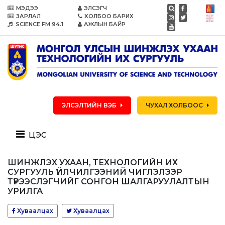
МЭДЭЭ
ЭЛСЭГЧ
ЗАРЛАЛ
ХОЛБОО БАРИХ
SCIENCE FM 94.1
АЖЛЫН БАЙР
ЭЛСЭЛТИЙН ВЭБ
ЧУХАЛ ХОЛБООС
цэс
ШИНЖЛЭХ УХААН, ТЕХНОЛОГИЙН ИХ
СУРГУУЛЬ ҮЙЛЧИЛГЭЭНИЙ ЧИГЛЭЛЭЭР
ТҮРЭЭСЛЭГЧИЙГ СОНГОН ШАЛГАРУУЛАЛТЫН
УРИЛГА
Хуваалцах
Хуваалцах