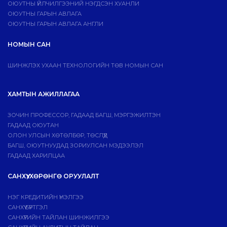
ОЮУТНЫ ҮЙЛЧИЛГЭЭНИЙ НЭГДСЭН ХУАНЛИ
ОЮУТНЫ ГАРЫН АВЛАГА
ОЮУТНЫ ГАРЫН АВЛАГА АНГЛИ
НОМЫН САН
ШИНЖЛЭХ УХААН ТЕХНОЛОГИЙН ТӨВ НОМЫН САН
ХАМТЫН АЖИЛЛАГАА
ЗОЧИН ПРОФЕССОР, ГАДААД БАГШ, МЭРГЭЖИЛТЭН
ГАДААД ОЮУТАН
ОЛОН УЛСЫН ХӨТӨЛБӨР, ТӨСЛҮҮД
БАГШ, ОЮУТНУУДАД ЗОРИУЛСАН МЭДЭЭЛЭЛ
ГАДААД ХАРИЛЦАА
САНХҮҮ, ХӨРӨНГӨ ОРУУЛАЛТ
НЭГ КРЕДИТИЙН ҮНЭЛГЭЭ
САНХҮҮ БҮРТГЭЛ
САНХҮҮГИЙН ТАЙЛАН ШИНЖИЛГЭЭ