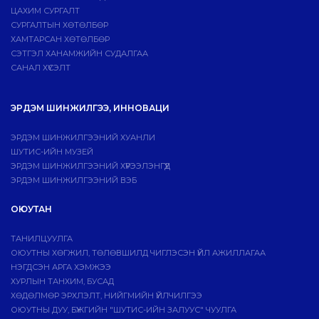
ЦАХИМ СУРГАЛТ
СУРГАЛТЫН ХӨТӨЛБӨР
ХАМТАРСАН ХӨТӨЛБӨР
СЭТГЭЛ ХАНАМЖИЙН СУДАЛГАА
САНАЛ ХҮСЭЛТ
ЭРДЭМ ШИНЖИЛГЭЭ, ИННОВАЦИ
ЭРДЭМ ШИНЖИЛГЭЭНИЙ ХУАНЛИ
ШУТИС-ИЙН МУЗЕЙ
ЭРДЭМ ШИНЖИЛГЭЭНИЙ ХҮРЭЭЛЭНГҮҮД
ЭРДЭМ ШИНЖИЛГЭЭНИЙ ВЭБ
ОЮУТАН
ТАНИЛЦУУЛГА
ОЮУТНЫ ХӨГЖИЛ, ТӨЛӨВШИЛД ЧИГЛЭСЭН ҮЙЛ АЖИЛЛАГАА
НЭГДСЭН АРГА ХЭМЖЭЭ
ХУРЛЫН ТАНХИМ, БУСАД
ХӨДӨЛМӨР ЭРХЛЭЛТ, НИЙГМИЙН ҮЙЛЧИЛГЭЭ
ОЮУТНЫ ДУУ, БҮЖГИЙН "ШУТИС-ИЙН ЗАЛУУС" ЧУУЛГА