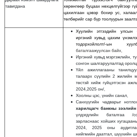
тавигдана
хөрөнгөөр буцаах нөхцөлгүйгээр гү
цахилгаан цэвэр бохир ус, халаал
төлбөрийг сар бүр тоолуурын заалт
Хуулийн этгээдийн улсын б
иргэний хувьд цахим үнэмлэ
тодорхойлолт/-ын х
баталгаажуулсан байх,
Иргэний хувьд мэргэжлийн, т
сонгон шалгаруулалтад оролц
Үйл ажиллагааны танилцуу
талаарх сүүлийн 2 жилийн м
төстэй хийж гүйцэтгэсэн ажл
2024,2025 он/,
Хоолны цэс, үнийн санал,
Санхүүгийн чадварыг нотло
харилцагч банкны зээлийн
үлдэгдлийн баталгаа /со
зарласнаас хойших хугацааны
2024, 2025 оны аудитлаг
нийгмийн даатгал, шүүхийн ш