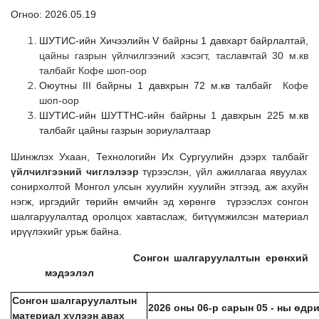
Огноо: 2026.05.19
ШУТИС-ийн Хичээлийн V байрны 1 давхарт байрлалтай,
цайны газрын үйлчилгээний хэсэгт, таславчтай 30 м.кв
талбайг Кофе шоп-оор
Оюутны III байрны 1 давхрын 72 м.кв талбайг
Кофе
шоп-оор
ШУТИС-ийн ШУТТНС-ийн байрны 1 давхрын 225 м.кв
талбайг цайны газрын зориулалтаар
Шинжлэх Ухаан, Технологийн Их Сургуулийн дээрх талбайг
үйлчилгээний чиглэлээр
түрээслэн, үйл ажиллагаа явуулах
сонирхолтой Монгол улсын хуулийн хуулийн этгээд, аж ахуйн
нэгж, иргэдийг төрийн өмчийн эд хөрөнгө түрээслэх сонгон
шалгаруулалтад оролцох хавтаслаж, битүүмжилсэн материал
ирүүлэхийг урьж байна.
Сонгон шалгаруулалтын ерөнхий
мэдээлэл
Сонгон шалгаруулалтын
2026 оны 06-р сарын 05 - ны өдри
материал хүлээн авах