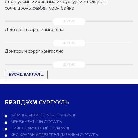
Япон улсын Хирошима их сургуулийн Оюутан
солилцооны хөтөлбөрт урьж байна
Докторын зэрэг хамгаална
Докторын зэрэг хамгаална
БУСАД ЗАРЛАЛ ...
БҮРЭЛДЭХҮҮН СУРГУУЛЬ
БАРИЛГА, АРХИТЕКТУРЫН СУРГУУЛЬ
МЕНЕЖМЕНТИЙН СУРГУУЛЬ
НИЙГЭМ, ХҮМҮҮНЛЭГИЙН СУРГУУЛЬ
ХҮНС, ХӨНГӨН ҮЙЛДВЭРЛЭЛ, ДИЗАЙНЫ СУРГУУЛЬ