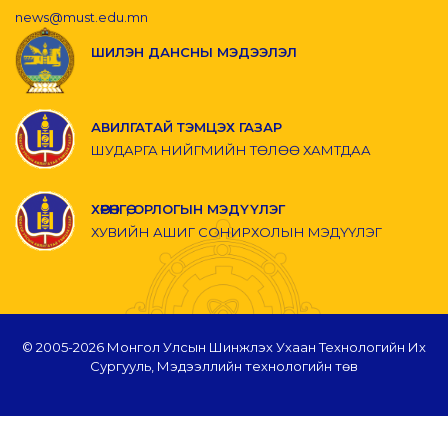
news@must.edu.mn
ШИЛЭН ДАНСНЫ МЭДЭЭЛЭЛ
АВИЛГАТАЙ ТЭМЦЭХ ГАЗАР
ШУДАРГА НИЙГМИЙН ТӨЛӨӨ ХАМТДАА
ХӨРӨНГӨ, ОРЛОГЫН МЭДҮҮЛЭГ
ХУВИЙН АШИГ СОНИРХОЛЫН МЭДҮҮЛЭГ
© 2005-
2026 Монгол Улсын Шинжлэх Ухаан Технологийн Их
Сургууль, Мэдээллийн технологийн төв