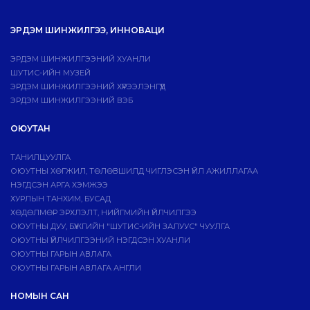
ЭРДЭМ ШИНЖИЛГЭЭ, ИННОВАЦИ
ЭРДЭМ ШИНЖИЛГЭЭНИЙ ХУАНЛИ
ШУТИС-ИЙН МУЗЕЙ
ЭРДЭМ ШИНЖИЛГЭЭНИЙ ХҮРЭЭЛЭНГҮҮД
ЭРДЭМ ШИНЖИЛГЭЭНИЙ ВЭБ
ОЮУТАН
ТАНИЛЦУУЛГА
ОЮУТНЫ ХӨГЖИЛ, ТӨЛӨВШИЛД ЧИГЛЭСЭН ҮЙЛ АЖИЛЛАГАА
НЭГДСЭН АРГА ХЭМЖЭЭ
ХУРЛЫН ТАНХИМ, БУСАД
ХӨДӨЛМӨР ЭРХЛЭЛТ, НИЙГМИЙН ҮЙЛЧИЛГЭЭ
ОЮУТНЫ ДУУ, БҮЖГИЙН "ШУТИС-ИЙН ЗАЛУУС" ЧУУЛГА
ОЮУТНЫ ҮЙЛЧИЛГЭЭНИЙ НЭГДСЭН ХУАНЛИ
ОЮУТНЫ ГАРЫН АВЛАГА
ОЮУТНЫ ГАРЫН АВЛАГА АНГЛИ
НОМЫН САН