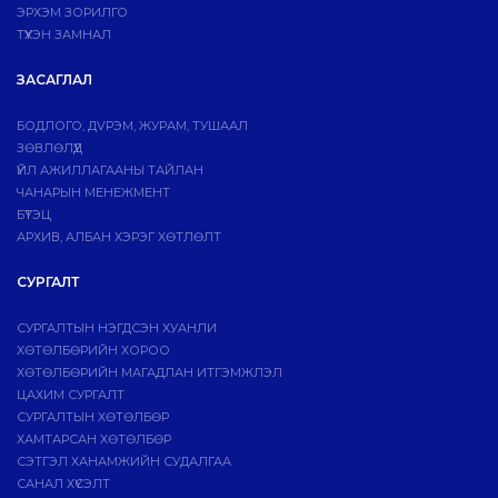
ЭРХЭМ ЗОРИЛГО
ТҮҮХЭН ЗАМНАЛ
ЗАСАГЛАЛ
БОДЛОГО, ДVРЭМ, ЖУРАМ, ТУШААЛ
ЗӨВЛӨЛҮҮД
ҮЙЛ АЖИЛЛАГААНЫ ТАЙЛАН
ЧАНАРЫН МЕНЕЖМЕНТ
БҮТЭЦ
АРХИВ, АЛБАН ХЭРЭГ ХӨТЛӨЛТ
СУРГАЛТ
СУРГАЛТЫН НЭГДСЭН ХУАНЛИ
ХӨТӨЛБӨРИЙН ХОРОО
ХӨТӨЛБӨРИЙН МАГАДЛАН ИТГЭМЖЛЭЛ
ЦАХИМ СУРГАЛТ
СУРГАЛТЫН ХӨТӨЛБӨР
ХАМТАРСАН ХӨТӨЛБӨР
СЭТГЭЛ ХАНАМЖИЙН СУДАЛГАА
САНАЛ ХҮСЭЛТ