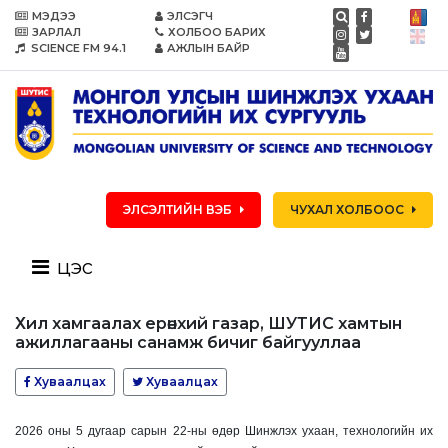
МЭДЭЭ
ЭЛСЭГЧ
ЗАРЛАЛ
ХОЛБОО БАРИХ
SCIENCE FM 94.1
АЖЛЫН БАЙР
ЭЛСЭЛТИЙН ВЭБ
ЧУХАЛ ХОЛБООС
цэс
Хил хамгаалах ерөнхий газар, ШУТИС хамтын
ажиллагааны санамж бичиг байгууллаа
Хуваалцах
Хуваалцах
2026 оны 5 дугаар сарын 22-ны өдөр Шинжлэх ухаан, технологийн их