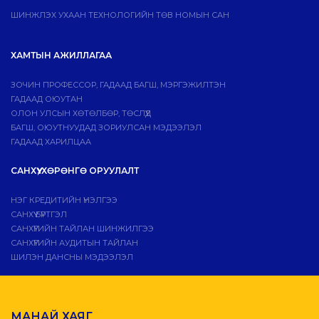
ШИНЖЛЭХ УХААН ТЕХНОЛОГИЙН ТӨВ НОМЫН САН
ХАМТЫН АЖИЛЛАГАА
ЗОЧИН ПРОФЕССОР, ГАДААД БАГШ, МЭРГЭЖИЛТЭН
ГАДААД ОЮУТАН
ОЛОН УЛСЫН ХӨТӨЛБӨР, ТӨСЛҮҮД
БАГШ, ОЮУТНУУДАД ЗОРИУЛСАН МЭДЭЭЛЭЛ
ГАДААД ХАРИЛЦАА
САНХҮҮ, ХӨРӨНГӨ ОРУУЛАЛТ
НЭГ КРЕДИТИЙН ҮНЭЛГЭЭ
САНХҮҮ БҮРТГЭЛ
САНХҮҮГИЙН ТАЙЛАН ШИНЖИЛГЭЭ
САНХҮҮГИЙН АУДИТЫН ТАЙЛАН
ШИЛЭН ДАНСНЫ МЭДЭЭЛЭЛ
МАНАЙ ХАЯГ