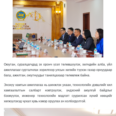
Оюутан, суралцагчдад эх оронч үзэл төлөвшүүлэх, хилчдийн алба, үйл
ажиллагааг сурталчлах зорилгоор улсын хилийн түүхэн газар орнуудаар
багш, ажилтан, оюутнуудыг танилцахаар төлөвлөж байна.
Энэхүү хамтын ажиллагаа нь шинжлэх ухаан, технологийн дэвшлийг хил
хамгаалалтын салбарт нэвтрүүлэх, үндэсний аюулгүй байдлыг
бэхжүүлэх, инженер технологийн мэдлэгт суурилсан хүний нөөцийг
хөгжүүлэхэд чухал хувь нэмэр оруулах ач холбогдолтой.