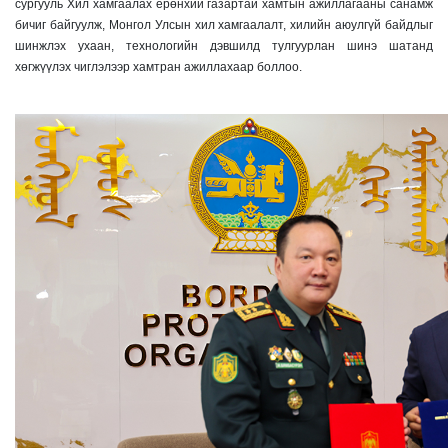
сургууль Хил хамгаалах ерөнхий газартай хамтын ажиллагааны санамж
бичиг байгуулж, Монгол Улсын хил хамгаалалт, хилийн аюулгүй байдлыг
шинжлэх ухаан, технологийн дэвшилд тулгуурлан шинэ шатанд
хөгжүүлэх чиглэлээр хамтран ажиллахаар боллоо.