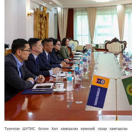
Түүнчлэн ШУТИС болон Хил хамгаалах ерөнхий газар хамтарсан