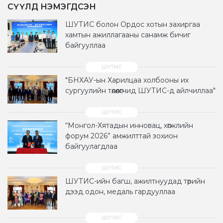
СҮҮЛД НЭМЭГДСЭН
ШУТИС болон Ордос хотын захиргаа
хамтын ажиллагааны санамж бичиг
байгууллаа
"БНХАУ-ын Харилцаа холбооны их
сургуулийн төлөөлөгчид ШУТИС-д айлчиллаа"
“Монгол-Хятадын инновац, хөгжлийн
форум 2026” амжилттай зохион
байгуулагдлаа
ШУТИС-ийн багш, ажилтнуудад төрийн
дээд одон, медаль гардууллаа