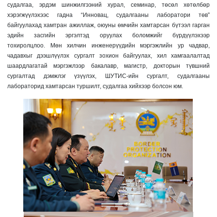
судалгаа, эрдэм шинжилгээний хурал, семинар, төсөл хөтөлбөр
хэрэгжүүлэхээс гадна “Инновац, судалгааны лаборатори төв”
байгуулахад хамтран ажиллаж, оюуны өмчийн хамтарсан бүтээл гарган
эдийн засгийн эргэлтэд оруулах боломжийг бүрдүүлэхээр
тохиролцлоо.
Мөн хилчин инженерүүдийн мэргэжлийн ур чадвар,
чадавхыг дээшлүүлэх сургалт зохион байгуулах, хил хамгаалалтад
шаардлагатай мэргэжлээр бакалавр, магистр, докторын түвшний
сургалтад дэмжлэг үзүүлэх, ШУТИС-ийн сургалт, судалгааны
лабораторид хамтарсан туршилт, судалгаа хийхээр болсон юм.