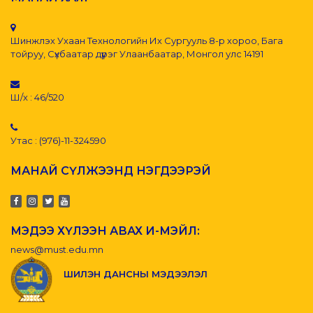
Шинжлэх Ухаан Технологийн Их Сургууль 8-р хороо, Бага
тойруу, Сүхбаатар дүүрэг Улаанбаатар, Монгол улс 14191
Ш/х : 46/520
Утас : (976)-11-324590
МАНАЙ СҮЛЖЭЭНД НЭГДЭЭРЭЙ
МЭДЭЭ ХҮЛЭЭН АВАХ И-МЭЙЛ:
news@must.edu.mn
ШИЛЭН ДАНСНЫ МЭДЭЭЛЭЛ