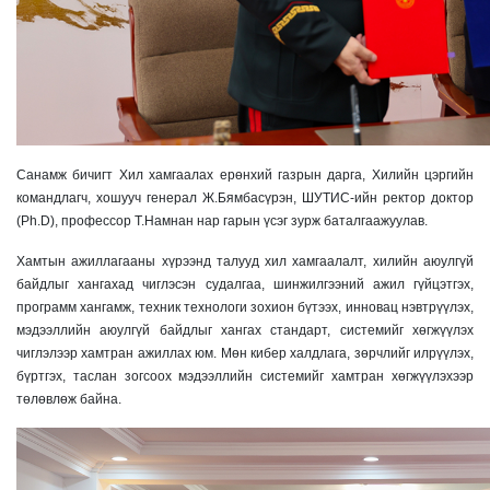
Санамж бичигт Хил хамгаалах ерөнхий газрын дарга, Хилийн цэргийн
командлагч, хошууч генерал Ж.Бямбасүрэн, ШУТИС-ийн ректор доктор
(Ph.D), профессор Т.Намнан нар гарын үсэг зурж баталгаажуулав.
Хамтын ажиллагааны хүрээнд талууд хил хамгаалалт, хилийн аюулгүй
байдлыг хангахад чиглэсэн судалгаа, шинжилгээний ажил гүйцэтгэх,
программ хангамж, техник технологи зохион бүтээх, инновац нэвтрүүлэх,
мэдээллийн аюулгүй байдлыг хангах стандарт, системийг хөгжүүлэх
чиглэлээр хамтран ажиллах юм. Мөн кибер халдлага, зөрчлийг илрүүлэх,
бүртгэх, таслан зогсоох мэдээллийн системийг хамтран хөгжүүлэхээр
төлөвлөж байна.