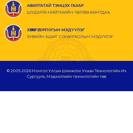
АВИЛГАТАЙ ТЭМЦЭХ ГАЗАР
ШУДАРГА НИЙГМИЙН ТӨЛӨӨ ХАМТДАА
ХӨРӨНГӨ, ОРЛОГЫН МЭДҮҮЛЭГ
ХУВИЙН АШИГ СОНИРХОЛЫН МЭДҮҮЛЭГ
© 2005-
2026 Монгол Улсын Шинжлэх Ухаан Технологийн Их
Сургууль, Мэдээллийн технологийн төв