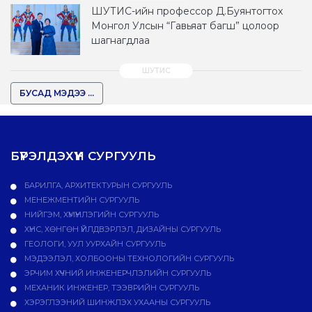
ШУТИС-ийн профессор Д.Буянтогтох
Монгол Улсын “Гавьяат багш” цолоор
шагнагдлаа
БУСАД МЭДЭЭ ...
БҮРЭЛДЭХҮҮН СУРГУУЛЬ
БАРИЛГА, АРХИТЕКТУРЫН СУРГУУЛЬ
МЕНЕЖМЕНТИЙН СУРГУУЛЬ
НИЙГЭМ, ХҮМҮҮНЛЭГИЙН СУРГУУЛЬ
ХҮНС, ХӨНГӨН ҮЙЛДВЭРЛЭЛ, ДИЗАЙНЫ СУРГУУЛЬ
ГЕОЛОГИ, УУЛ УУРХАЙН СУРГУУЛЬ
МЭДЭЭЛЭЛ, ХОЛБООНЫ ТЕХНОЛОГИЙН СУРГУУЛЬ
ЭРЧИМ ХҮЧНИЙ ИНЖЕНЕРЧЛЭЛИЙН СУРГУУЛЬ
МЕХАНИК ИНЖЕНЕР, ТЭЭВРИЙН СУРГУУЛЬ
ХЭРЭГЛЭЭНИЙ ШИНЖЛЭХ УХААНЫ СУРГУУЛЬ