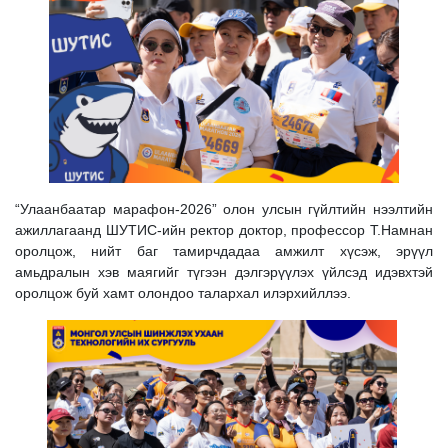
“Улаанбаатар марафон-2026” олон улсын гүйлтийн нээлтийн
ажиллагаанд ШУТИС-ийн ректор доктор, профессор Т.Намнан
оролцож, нийт баг тамирчдадаа амжилт хүсэж, эрүүл
амьдралын хэв маягийг түгээн дэлгэрүүлэх үйлсэд идэвхтэй
оролцож буй хамт олондоо талархал илэрхийллээ.