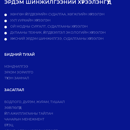
ЭРДЭМ ШИНЖИЛГЭЭНИЙ ХҮРЭЭЛЭНГҮҮД
ХӨНГӨН ҮЙЛДВЭРИЙН СУДАЛГАА, ХӨГЖЛИЙН ХҮРЭЭЛЭН
УУЛ УУРХАЙН ХҮРЭЭЛЭН
ОЙ МОДНЫ СУРГАЛТ, СУДАЛГААНЫ ХҮРЭЭЛЭН
ДУЛААНЫ ТЕХНИК, ҮЙЛДВЭРЛЭЛ ЭКОЛОГИЙН ХҮРЭЭЛЭН
ХҮНСНИЙ ЭРДЭМ ШИНЖИЛГЭЭ, СУДАЛГААНЫ ХҮРЭЭЛЭН
БИДНИЙ ТУХАЙ
МЭНДЧИЛГЭЭ
ЭРХЭМ ЗОРИЛГО
ТҮҮХЭН ЗАМНАЛ
ЗАСАГЛАЛ
БОДЛОГО, ДVРЭМ, ЖУРАМ, ТУШААЛ
ЗӨВЛӨЛҮҮД
ҮЙЛ АЖИЛЛАГААНЫ ТАЙЛАН
ЧАНАРЫН МЕНЕЖМЕНТ
БҮТЭЦ