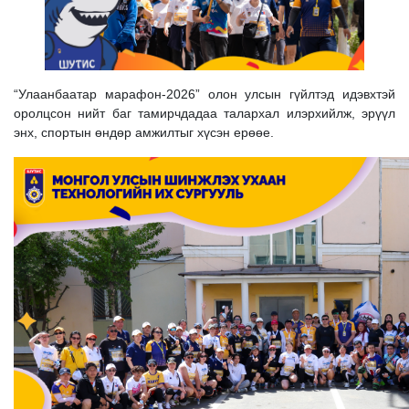
“Улаанбаатар марафон-2026” олон улсын гүйлтэд идэвхтэй
оролцсон нийт баг тамирчдадаа талархал илэрхийлж, эрүүл
энх, спортын өндөр амжилтыг хүсэн ерөөе.