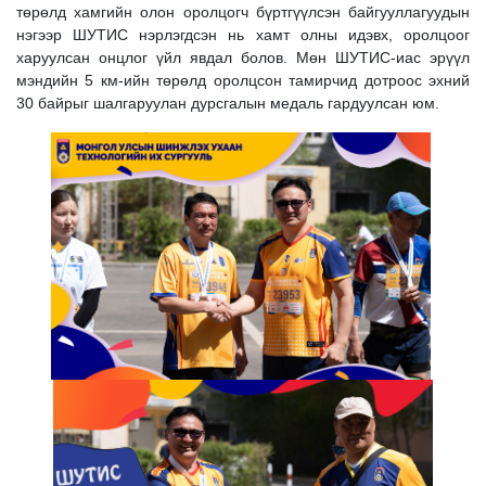
төрөлд хамгийн олон оролцогч бүртгүүлсэн байгууллагуудын
нэгээр ШУТИС нэрлэгдсэн нь хамт олны идэвх, оролцоог
харуулсан онцлог үйл явдал болов. Мөн ШУТИС-иас эрүүл
мэндийн 5 км-ийн төрөлд оролцсон тамирчид дотроос эхний
30 байрыг шалгаруулан дурсгалын медаль гардуулсан юм.