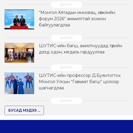
“Монгол-Хятадын инновац, хөгжлийн
форум 2026” амжилттай зохион
байгуулагдлаа
ШУТИС-ийн багш, ажилтнуудад төрийн
дээд одон, медаль гардууллаа
ШУТИС-ийн профессор Д.Буянтогтох
Монгол Улсын “Гавьяат багш” цолоор
шагнагдлаа
БУСАД МЭДЭЭ ...