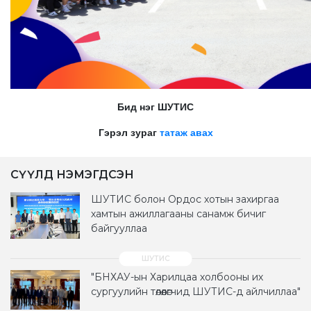
Бид нэг ШУТИС
Гэрэл зураг
татаж авах
СҮҮЛД НЭМЭГДСЭН
ШУТИС болон Ордос хотын захиргаа
хамтын ажиллагааны санамж бичиг
байгууллаа
"БНХАУ-ын Харилцаа холбооны их
сургуулийн төлөөлөгчид ШУТИС-д айлчиллаа"