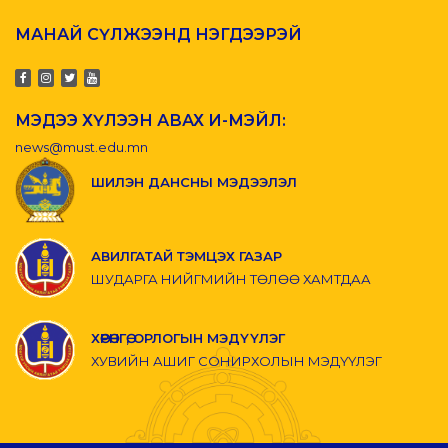
МАНАЙ СҮЛЖЭЭНД НЭГДЭЭРЭЙ
МЭДЭЭ ХҮЛЭЭН АВАХ И-МЭЙЛ:
news@must.edu.mn
ШИЛЭН ДАНСНЫ МЭДЭЭЛЭЛ
АВИЛГАТАЙ ТЭМЦЭХ ГАЗАР
ШУДАРГА НИЙГМИЙН ТӨЛӨӨ ХАМТДАА
ХӨРӨНГӨ, ОРЛОГЫН МЭДҮҮЛЭГ
ХУВИЙН АШИГ СОНИРХОЛЫН МЭДҮҮЛЭГ