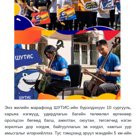
Энэ жилийн марафонд ШУТИС-ийн бүрэлдэхүүн 10 сургууль,
харьяа нэгжүүд, удирдлагын багийн төлөөлөл өргөнөөр
оролцсон бөгөөд багш, ажилтан, оюутан, төгсөгчид нэгэн
зорилгын дор нэгдэж, байгууллагын эв нэгдэл, хамтын уур
амьсгалыг илэрхийллээ. Тус тэмцээнд эрүүл мэндийн 5 км-ийн