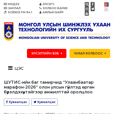
МЭДЭЭ
ЭЛСЭГЧ
ЗАРЛАЛ
ХОЛБОО БАРИХ
SCIENCE FM 94.1
АЖЛЫН БАЙР
ЭЛСЭЛТИЙН ВЭБ
ЧУХАЛ ХОЛБООС
цэс
ШУТИС-ийн баг тамирчид “Улаанбаатар
марафон-2026” олон улсын гүйлтэд өргөн
бүрэлдэхүүнтэйгээр амжилттай оролцлоо
Хуваалцах
Хуваалцах