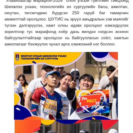
“Улаанбаатар марафон-2026” олон улсын гүйлтийн тэмцээнд
Шинжлэх ухаан, технологийн их сургуулийн багш, ажилтан,
оюутан, төгсөгчдөөс бүрдсэн 250 гаруй баг тамирчин
амжилттай оролцлоо. ШУТИС нь эрүүл амьдралын хэв маягийг
түгээн дэлгэрүүлэх, хамт олны идэвх оролцоог нэмэгдүүлэх
зорилгоор тус марафонд хоёр дахь жилдээ нэгдсэн зохион
байгуулалттайгаар оролцсон нь байгууллагын соёл, хамтын
ажиллагааг бэхжүүлэх чухал арга хэмжээний нэг боллоо.