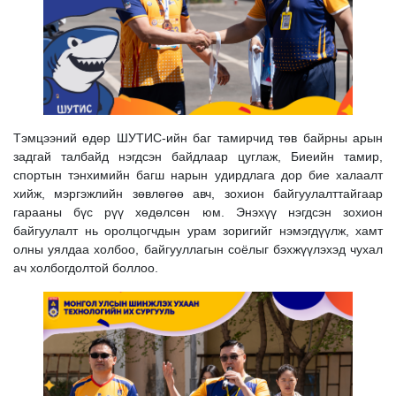
Тэмцээний өдөр ШУТИС-ийн баг тамирчид төв байрны арын
задгай талбайд нэгдсэн байдлаар цуглаж, Биеийн тамир,
спортын тэнхимийн багш нарын удирдлага дор бие халаалт
хийж, мэргэжлийн зөвлөгөө авч, зохион байгуулалттайгаар
гарааны бүс рүү хөдөлсөн юм. Энэхүү нэгдсэн зохион
байгуулалт нь оролцогчдын урам зоригийг нэмэгдүүлж, хамт
олны уялдаа холбоо, байгууллагын соёлыг бэхжүүлэхэд чухал
ач холбогдолтой боллоо.