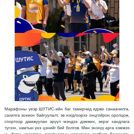
Марафоны үеэр ШУТИС-ийн баг тамирчид идэвх санаачилга,
сахилга зохион байгуулалт, эв нэгдлээрээ онцгойрон оролцож,
спортоор дамжуулан эрүүл мэндээ дэмжих, эерэг хандлага
түгээх, хамтын үнэ цэнийг бий болгов. Мөн энэхүү арга хэмжээ