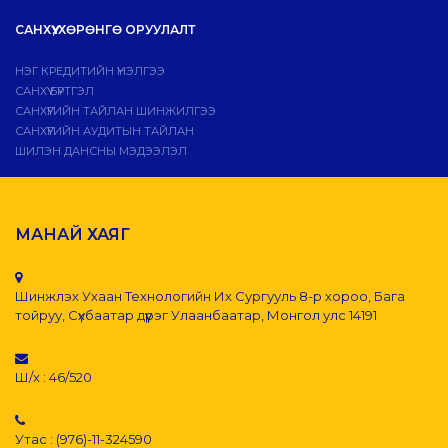
САНХҮҮ, ХӨРӨНГӨ ОРУУЛАЛТ
НЭГ КРЕДИТИЙН ҮНЭЛГЭЭ
САНХҮҮ БҮРТГЭЛ
САНХҮҮГИЙН ТАЙЛАН ШИНЖИЛГЭЭ
САНХҮҮГИЙН АУДИТЫН ТАЙЛАН
ШИЛЭН ДАНСНЫ МЭДЭЭЛЭЛ
МАНАЙ ХАЯГ
Шинжлэх Ухаан Технологийн Их Сургууль 8-р хороо, Бага
тойруу, Сүхбаатар дүүрэг Улаанбаатар, Монгол улс 14191
Ш/х : 46/520
Утас : (976)-11-324590