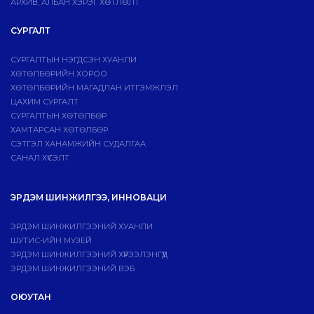
АРХИВ, АЛБАН ХЭРЭГ ХӨТЛӨЛТ
СУРГАЛТ
СУРГАЛТЫН НЭГДСЭН ХУАНЛИ
ХӨТӨЛБӨРИЙН ХОРОО
ХӨТӨЛБӨРИЙН МАГАДЛАН ИТГЭМЖЛЭЛ
ЦАХИМ СУРГАЛТ
СУРГАЛТЫН ХӨТӨЛБӨР
ХАМТАРСАН ХӨТӨЛБӨР
СЭТГЭЛ ХАНАМЖИЙН СУДАЛГАА
САНАЛ ХҮСЭЛТ
ЭРДЭМ ШИНЖИЛГЭЭ, ИННОВАЦИ
ЭРДЭМ ШИНЖИЛГЭЭНИЙ ХУАНЛИ
ШУТИС-ИЙН МУЗЕЙ
ЭРДЭМ ШИНЖИЛГЭЭНИЙ ХҮРЭЭЛЭНГҮҮД
ЭРДЭМ ШИНЖИЛГЭЭНИЙ ВЭБ
ОЮУТАН