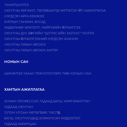
ТАНИЛЦУУЛГА
ОЮУТНЫ ХӨГЖИЛ, ТӨЛӨВШИЛД ЧИГЛЭСЭН ҮЙЛ АЖИЛЛАГАА
НЭГДСЭН АРГА ХЭМЖЭЭ
ХУРЛЫН ТАНХИМ, БУСАД
ХӨДӨЛМӨР ЭРХЛЭЛТ, НИЙГМИЙН ҮЙЛЧИЛГЭЭ
ОЮУТНЫ ДУУ, БҮЖГИЙН "ШУТИС-ИЙН ЗАЛУУС" ЧУУЛГА
ОЮУТНЫ ҮЙЛЧИЛГЭЭНИЙ НЭГДСЭН ХУАНЛИ
ОЮУТНЫ ГАРЫН АВЛАГА
ОЮУТНЫ ГАРЫН АВЛАГА АНГЛИ
НОМЫН САН
ШИНЖЛЭХ УХААН ТЕХНОЛОГИЙН ТӨВ НОМЫН САН
ХАМТЫН АЖИЛЛАГАА
ЗОЧИН ПРОФЕССОР, ГАДААД БАГШ, МЭРГЭЖИЛТЭН
ГАДААД ОЮУТАН
ОЛОН УЛСЫН ХӨТӨЛБӨР, ТӨСЛҮҮД
БАГШ, ОЮУТНУУДАД ЗОРИУЛСАН МЭДЭЭЛЭЛ
ГАДААД ХАРИЛЦАА