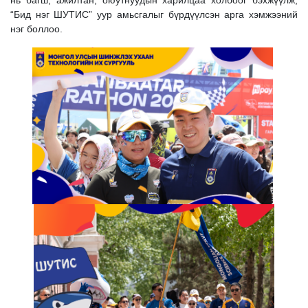
нь багш, ажилтан, оюутнуудын харилцаа холбоог бэхжүүлж,
“Бид нэг ШУТИС” уур амьсгалыг бүрдүүлсэн арга хэмжээний
нэг боллоо.