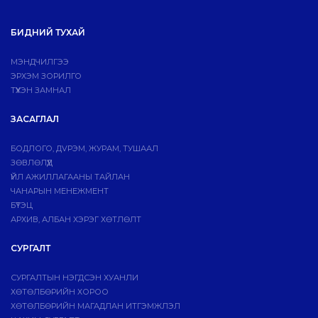
БИДНИЙ ТУХАЙ
МЭНДЧИЛГЭЭ
ЭРХЭМ ЗОРИЛГО
ТҮҮХЭН ЗАМНАЛ
ЗАСАГЛАЛ
БОДЛОГО, ДVРЭМ, ЖУРАМ, ТУШААЛ
ЗӨВЛӨЛҮҮД
ҮЙЛ АЖИЛЛАГААНЫ ТАЙЛАН
ЧАНАРЫН МЕНЕЖМЕНТ
БҮТЭЦ
АРХИВ, АЛБАН ХЭРЭГ ХӨТЛӨЛТ
СУРГАЛТ
СУРГАЛТЫН НЭГДСЭН ХУАНЛИ
ХӨТӨЛБӨРИЙН ХОРОО
ХӨТӨЛБӨРИЙН МАГАДЛАН ИТГЭМЖЛЭЛ