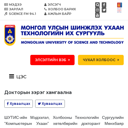
МЭДЭЭ
ЭЛСЭГЧ
ЗАРЛАЛ
ХОЛБОО БАРИХ
SCIENCE FM 94.1
АЖЛЫН БАЙР
ЭЛСЭЛТИЙН ВЭБ
ЧУХАЛ ХОЛБООС
цэс
Докторын зэрэг хамгаална
Хуваалцах
Хуваалцах
ШУТИС-ийн Мэдээлэл, Холбооны Технологийн Сургуулийн
“Компьютерын Ухаан” хөтөлбөрийн докторант Мөнхбаяр