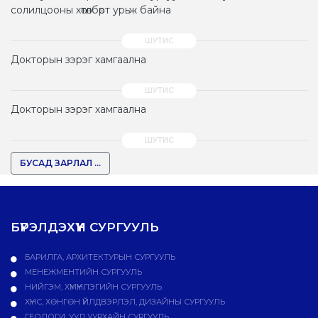
солилцооны хөтөлбөрт урьж байна
Докторын зэрэг хамгаална
Докторын зэрэг хамгаална
БУСАД ЗАРЛАЛ ...
БҮРЭЛДЭХҮҮН СУРГУУЛЬ
БАРИЛГА, АРХИТЕКТУРЫН СУРГУУЛЬ
МЕНЕЖМЕНТИЙН СУРГУУЛЬ
НИЙГЭМ, ХҮМҮҮНЛЭГИЙН СУРГУУЛЬ
ХҮНС, ХӨНГӨН ҮЙЛДВЭРЛЭЛ, ДИЗАЙНЫ СУРГУУЛЬ
ГЕОЛОГИ, УУЛ УУРХАЙН СУРГУУЛЬ