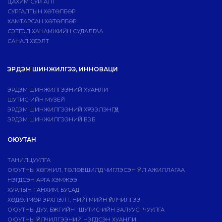
ЦАХИМ СУРГАЛТ
СУРГАЛТЫН ХӨТӨЛБӨР
ХАМТАРСАН ХӨТӨЛБӨР
СЭТГЭЛ ХАНАМЖИЙН СУДАЛГАА
САНАЛ ХҮСЭЛТ
ЭРДЭМ ШИНЖИЛГЭЭ, ИННОВАЦИ
ЭРДЭМ ШИНЖИЛГЭЭНИЙ ХУАНЛИ
ШУТИС-ИЙН МУЗЕЙ
ЭРДЭМ ШИНЖИЛГЭЭНИЙ ХҮРЭЭЛЭНГҮҮД
ЭРДЭМ ШИНЖИЛГЭЭНИЙ ВЭБ
ОЮУТАН
ТАНИЛЦУУЛГА
ОЮУТНЫ ХӨГЖИЛ, ТӨЛӨВШИЛД ЧИГЛЭСЭН ҮЙЛ АЖИЛЛАГАА
НЭГДСЭН АРГА ХЭМЖЭЭ
ХУРЛЫН ТАНХИМ, БУСАД
ХӨДӨЛМӨР ЭРХЛЭЛТ, НИЙГМИЙН ҮЙЛЧИЛГЭЭ
ОЮУТНЫ ДУУ, БҮЖГИЙН "ШУТИС-ИЙН ЗАЛУУС" ЧУУЛГА
ОЮУТНЫ ҮЙЛЧИЛГЭЭНИЙ НЭГДСЭН ХУАНЛИ