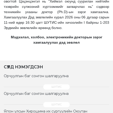
овогтой Цэцэнцэнгэл нь “Хиймэл оюунд суурилан нийтийн
тээврийн сүлжээний хүртээмжийг загварчлах нь” сэдвээр
техникийн ухааны доктор (Ph.D)-ын зэрэг хамгаална.
Хамгаалуулах Дэд зөвлөлийн хурал 2026 оны 06 дугаар сарын
11-ний өдөр 16:30 цагт ШУТИС-ийн хичээлийн I байрны 1-203
Эрдмийн зөвлөлийн өрөөнд болно.
Мэдээлэл, холбоо, электроникийн докторын зэрэг
хамгаалуулах дэд зөвлөл
СҮҮЛД НЭМЭГДСЭН
Орчуулгын баг сонгон шалгаруулна
Орчуулгын баг сонгон шалгаруулна
Япон улсын Хирошима их сургуулийн Оюутан