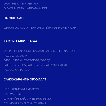
ОЮУТНЫ ГАРЫН АВЛАГА
ОЮУТНЫ ГАРЫН АВЛАГА АНГЛИ
НОМЫН САН
ШИНЖЛЭХ УХААН ТЕХНОЛОГИЙН ТӨВ НОМЫН САН
ХАМТЫН АЖИЛЛАГАА
ЗОЧИН ПРОФЕССОР, ГАДААД БАГШ, МЭРГЭЖИЛТЭН
ГАДААД ОЮУТАН
ОЛОН УЛСЫН ХӨТӨЛБӨР, ТӨСЛҮҮД
БАГШ, ОЮУТНУУДАД ЗОРИУЛСАН МЭДЭЭЛЭЛ
ГАДААД ХАРИЛЦАА
САНХҮҮ, ХӨРӨНГӨ ОРУУЛАЛТ
НЭГ КРЕДИТИЙН ҮНЭЛГЭЭ
САНХҮҮ БҮРТГЭЛ
САНХҮҮГИЙН ТАЙЛАН ШИНЖИЛГЭЭ
САНХҮҮГИЙН АУДИТЫН ТАЙЛАН