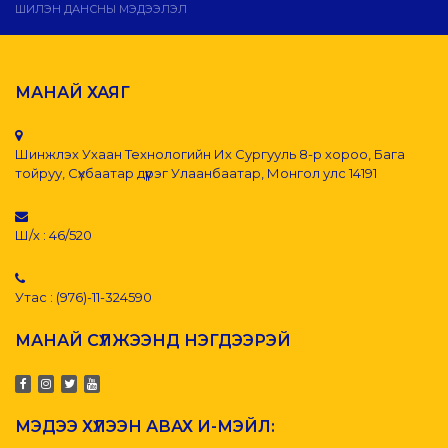
ШИЛЭН ДАНСНЫ МЭДЭЭЛЭЛ
МАНАЙ ХАЯГ
Шинжлэх Ухаан Технологийн Их Сургууль 8-р хороо, Бага
тойруу, Сүхбаатар дүүрэг Улаанбаатар, Монгол улс 14191
Ш/х : 46/520
Утас : (976)-11-324590
МАНАЙ СҮЛЖЭЭНД НЭГДЭЭРЭЙ
МЭДЭЭ ХҮЛЭЭН АВАХ И-МЭЙЛ: