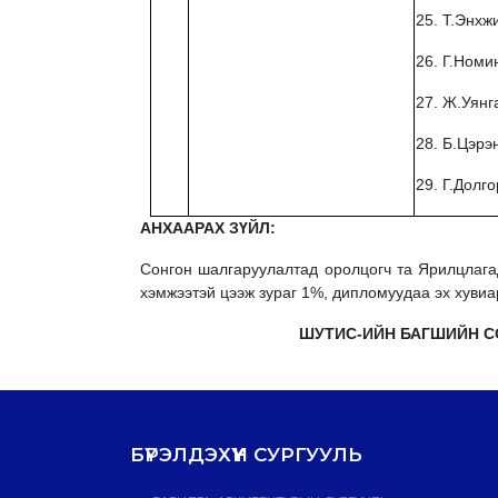
25. Т.Энхж
26. Г.Номи
27. Ж.Уянг
28. Б.Цэрэ
29. Г.Долг
АНХААРАХ ЗҮЙЛ:
Сонгон шалгаруулалтад оролцогч та Ярилцлага
хэмжээтэй цээж зураг 1%, дипломуудаа эх хувиар
ШУТИС-ИЙН БАГШИЙН 
БҮРЭЛДЭХҮҮН СУРГУУЛЬ