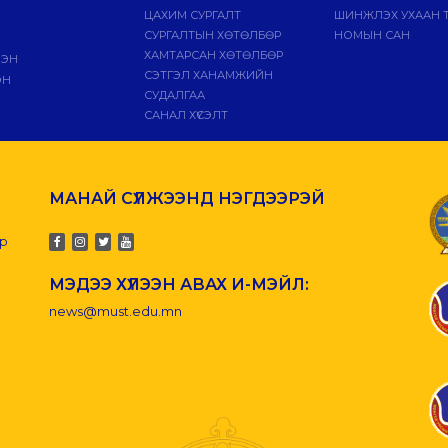
ЦАХИМ СУРГАЛТ
ШИНЖЛЭХ УХААН 
СУРГАЛТЫН ХӨТӨЛБӨР
НОМЫН САН
ХАМТАРСАН ХӨТӨЛБӨР
ЛЭН
СЭТГЭЛ ХАНАМЖИЙН
ЭН
СУДАЛГАА
САНАЛ ХҮСЭЛТ
МАНАЙ СҮЛЖЭЭНД НЭГДЭЭРЭЙ
-р
МЭДЭЭ ХҮЛЭЭН АВАХ И-МЭЙЛ:
news@must.edu.mn