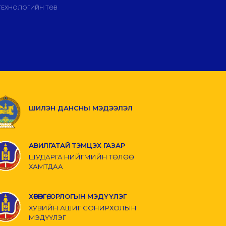
ТЕХНОЛОГИЙН ТӨВ
ШИЛЭН ДАНСНЫ МЭДЭЭЛЭЛ
АВИЛГАТАЙ ТЭМЦЭХ ГАЗАР
ШУДАРГА НИЙГМИЙН ТӨЛӨӨ
ХАМТДАА
ХӨРӨНГӨ, ОРЛОГЫН МЭДҮҮЛЭГ
ХУВИЙН АШИГ СОНИРХОЛЫН
МЭДҮҮЛЭГ