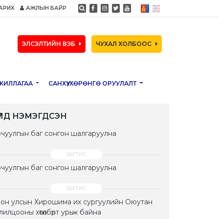
АРИХ
АЖЛЫН БАЙР
ЭЛСЭЛТИЙН ВЭБ
ЧУХАЛ ХОЛБООС
ЖИЛЛАГАА
САНХҮҮ, ХӨРӨНГӨ ОРУУЛАЛТ
ҮҮЛД НЭМЭГДСЭН
чуулгын баг сонгон шалгаруулна
чуулгын баг сонгон шалгаруулна
он улсын Хирошима их сургуулийн Оюутан
лилцооны хөтөлбөрт урьж байна