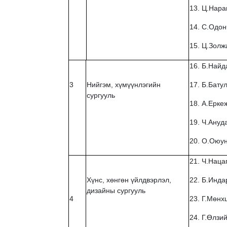
13. Ц.Нар
14. С.Одон
15. Ц.Золж
16. Б.Найд
3
Нийгэм, хүмүүнлэгийн
17. Б.Бату
сургууль
18. А.Ерке
19. Ч.Ануд
20. О.Оюун
21. Ч.Наца
Хүнс, хөнгөн үйлдвэрлэл,
22. Б.Инд
дизайны сургууль
4
23. Г.Мөнх
24. Г.Өлзи