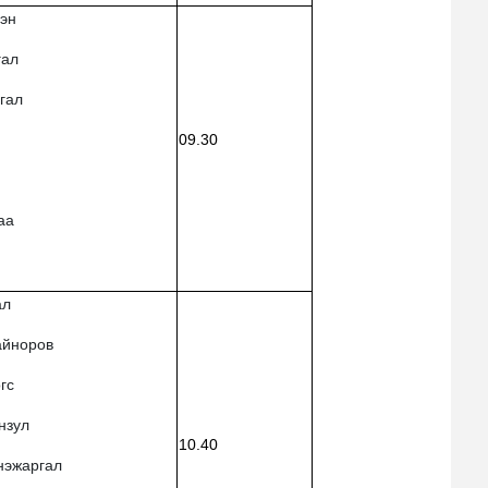
рэн
гал
гал
09.30
аа
ал
айноров
гс
нзул
10.40
нэжаргал