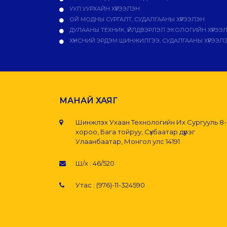
УУЛ УУРХАЙН ХҮРЭЭЛЭН
ОЙ МОДНЫ СУРГАЛТ, СУДАЛГААНЫ ХҮРЭЭЛЭН
ДУЛААНЫ ТЕХНИК, ҮЙЛДВЭРЛЭЛ ЭКОЛОГИЙН ХҮРЭЭ
ХҮНСНИЙ ЭРДЭМ ШИНЖИЛГЭЭ, СУДАЛГААНЫ ХҮРЭЭЛ
МАНАЙ ХАЯГ
Шинжлэх Ухаан Технологийн Их Сургууль 8
хороо, Бага тойруу, Сүхбаатар дүүрэг
Улаанбаатар, Монгол улс 14191
Ш/х : 46/520
Утас : (976)-11-324590