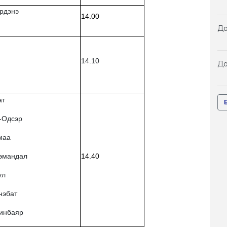
Эрдэнэ
14.00
До
14.10
До
ат
-Одсэр
маа
нэмандал
14.40
ул
нэбат
инбаяр