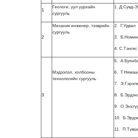
Геологи, уул уурхайн
1. Д.Сувд-
1
сургууль
Механик инженер, тээврийн
2. Г.Удвал
сургууль
2
3. Б.Номин
4. С.Тэнгис
5. А.Буянб
Мэдээлэл, холбооны
6. Т.Нямаа
технологийн сургууль
7. Э.Гэрэл
3
8. Б.Эрдэ
9. О.Энхту
10. Б.Эрдэ
11. П.Түвш