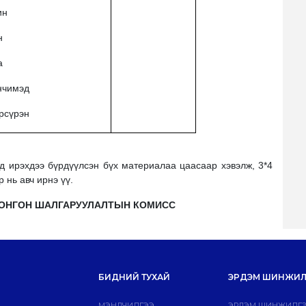
ин
н
а
нчимэд
орсүрэн
д ирэхдээ бүрдүүлсэн бүх материалаа цаасаар хэвэлж, 3*4
 нь авч ирнэ үү.
СОНГОН ШАЛГАРУУЛАЛТЫН КОМИСС
БИДНИЙ ТУХАЙ
ЭРДЭМ ШИНЖИЛ
МЭНДЧИЛГЭЭ
ЭРДЭМ ШИНЖИЛГЭ