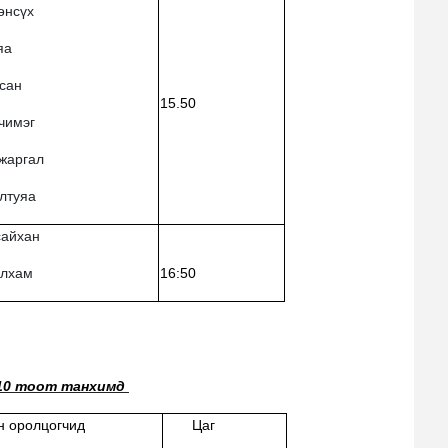
өнсүх
яа
асан
15.5
0
чимэг
нжаргал
алтуяа
сайхан
нлхам
16:50
210 тоот танхимд
н оролцогчид
Цаг