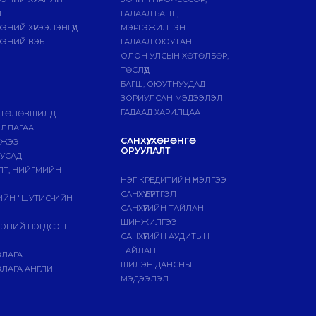
Й
ГАДААД БАГШ,
НИЙ ХҮРЭЭЛЭНГҮҮД
МЭРГЭЖИЛТЭН
ЭНИЙ ВЭБ
ГАДААД ОЮУТАН
ОЛОН УЛСЫН ХӨТӨЛБӨР,
ТӨСЛҮҮД
БАГШ, ОЮУТНУУДАД
ЗОРИУЛСАН МЭДЭЭЛЭЛ
ГАДААД ХАРИЛЦАА
 ТӨЛӨВШИЛД
ИЛЛАГАА
САНХҮҮ, ХӨРӨНГӨ
МЖЭЭ
ОРУУЛАЛТ
БУСАД
ЛТ, НИЙГМИЙН
НЭГ КРЕДИТИЙН ҮНЭЛГЭЭ
САНХҮҮ БҮРТГЭЛ
ГИЙН "ШУТИС-ИЙН
САНХҮҮГИЙН ТАЙЛАН
ШИНЖИЛГЭЭ
ЭЭНИЙ НЭГДСЭН
САНХҮҮГИЙН АУДИТЫН
ТАЙЛАН
ВЛАГА
ШИЛЭН ДАНСНЫ
ЛАГА АНГЛИ
МЭДЭЭЛЭЛ