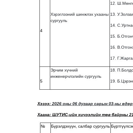
12. Ш.Мөнг
Хэрэглээний шинжлэх ухааны
13. У.Золза
сургууль
14. С.Уртн
4
15. Б.Отгон
16. В.Отго
17. Г.Жарг
Эрчим хүчний
18. П.Болд
инженерчлэлийн сургууль
5
19. Б.Цэрэ
Хэзээ:
2026 оны 06 дугаар сарын 03-ны өдөр
Хаана: ШУТИС-ийн хичээлийн төв байрны 
№
Бүрэлдэхүүн, салбар сургууль
Бүртгүүлсэ