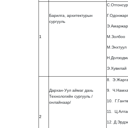
С.Отгонсү
Барилга, архитектурын
Г.Одонжар
сургууль
Э.Амаржар
1
М.Золбоо
М.Энхтуул
Н.Долзодм
Э.Хувилай
8. Э.Жарг
Дархан-Уул аймаг дахь
9. Ч.Намх
Технологийн сургууль /
10. Г.Гантө
онлайнаар/
11. Ц.Алта
2
12. Д.Эрдэ