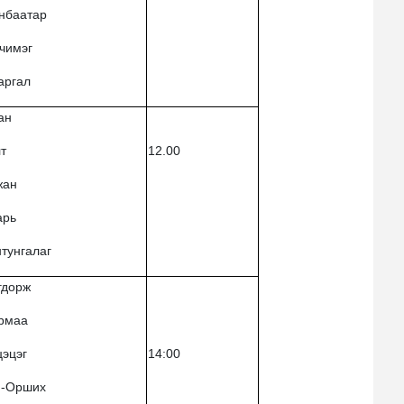
анбаатар
чимэг
аргал
ан
лт
12.00
жан
арь
тунгалаг
гдорж
армаа
цэцэг
14:00
й-Орших