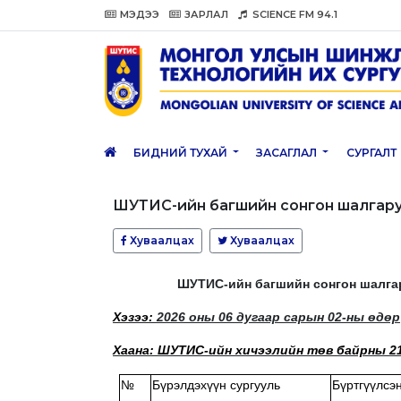
МЭДЭЭ
ЗАРЛАЛ
SCIENCE FM 94.1
БИДНИЙ ТУХАЙ
ЗАСАГЛАЛ
СУРГАЛТ
ШУТИС-ийн багшийн сонгон шалгару
Хуваалцах
Хуваалцах
ШУТИС-ийн багшийн сонгон шалг
Хэзээ:
2026 оны 06 дугаар сарын 02-ны өдөр
Хаана: ШУТИС-ийн хичээлийн төв байрны 
№
Бүрэлдэхүүн сургууль
Бүртгүүлсэ