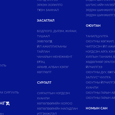
ЭРХЭМ ЗОРИЛГО
ШУТИС-ИЙН МУЗЕ
ТҮҮХЭН ЗАМНАЛ
ЭРДЭМ ШИНЖИЛГЭЭ
ЭРДЭМ ШИНЖИЛГЭ
ЗАСАГЛАЛ
ОЮУТАН
БОДЛОГО, ДVРЭМ, ЖУРАМ,
ТУШААЛ
ТАНИЛЦУУЛГА
ЗӨВЛӨЛҮҮД
ОЮУТНЫ ХӨГЖИЛ,
ҮЙЛ АЖИЛЛАГААНЫ
ЧИГЛЭСЭН ҮЙЛ АЖ
ТАЙЛАН
НЭГДСЭН АРГА ХЭ
ЧАНАРЫН МЕНЕЖМЕНТ
ХУРЛЫН ТАНХИМ, 
БҮТЭЦ
ХӨДӨЛМӨР ЭРХЛЭ
УУЛЬ
АРХИВ, АЛБАН ХЭРЭГ
ҮЙЛЧИЛГЭЭ
ХӨТЛӨЛТ
ОЮУТНЫ ДУУ, БҮЖ
ЗАЛУУС" ЧУУЛГА
СУРГАЛТ
ОЮУТНЫ ҮЙЛЧИЛГ
ХУАНЛИ
Х СУРГУУЛЬ
ОЮУТНЫ ГАРЫН А
СУРГАЛТЫН НЭГДСЭН
ОЮУТНЫ ГАРЫН АВ
ХУАНЛИ
ГҮҮД
ХӨТӨЛБӨРИЙН ХОРОО
НОМЫН САН
ХӨТӨЛБӨРИЙН МАГАДЛАН
ИТГЭМЖЛЭЛ
ЭН