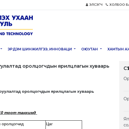
ЭЛСЭГЧ
ХОЛБОО Б
ЭРДЭМ ШИНЖИЛГЭЭ, ИННОВАЦИ
ОЮУТАН
ХАМТЫН А
улалтад оролцогчдын ярилцлагын хуваарь
С
Ор
аруулалтад
оролцогчдын ярилцлагын хуваарь
Ор
210 тоот танхимд
Яп
н оролцогчид
Цаг
со