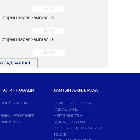
кторын зэрэг хамгаална
кторын зэрэг хамгаална
БУСАД ЗАРЛАЛ ...
ГЭЭ, ИННОВАЦИ
ХАМТЫН АЖИЛЛАГАА
ЭНИЙ ХУАНЛИ
ЗОЧИН ПРОФЕССОР,
Й
ГАДААД БАГШ,
НИЙ ХҮРЭЭЛЭНГҮҮД
МЭРГЭЖИЛТЭН
ЭНИЙ ВЭБ
ГАДААД ОЮУТАН
ОЛОН УЛСЫН ХӨТӨЛБӨР,
ТӨСЛҮҮД