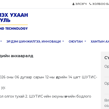
ЭЛСЭГЧ
ХОЛБОО Б
ЭРДЭМ ШИНЖИЛГЭЭ, ИННОВАЦИ
ОЮУТАН
ХАМТЫН А
үдийн анхааралд
С
Ор
26 оны 06 дугаар сарын 12-ны өдрийн 14 цагт ШУТИС-
Ор
 уу.
ол олгох тухай 2. ШУТИС-ийн оюуны өмчийн бодлого
Яп
со