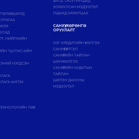
БАГШ, ОЮУТНУУДАД
ЗОРИУЛСАН МЭДЭЭЛЭЛ
ГАДААД ХАРИЛЦАА
 ТӨЛӨВШИЛД
ИЛЛАГАА
САНХҮҮ, ХӨРӨНГӨ
МЖЭЭ
ОРУУЛАЛТ
БУСАД
ЛТ, НИЙГМИЙН
НЭГ КРЕДИТИЙН ҮНЭЛГЭЭ
САНХҮҮ БҮРТГЭЛ
ГИЙН "ШУТИС-ИЙН
САНХҮҮГИЙН ТАЙЛАН
ШИНЖИЛГЭЭ
ЭЭНИЙ НЭГДСЭН
САНХҮҮГИЙН АУДИТЫН
ТАЙЛАН
ВЛАГА
ШИЛЭН ДАНСНЫ
ЛАГА АНГЛИ
МЭДЭЭЛЭЛ
ТЕХНОЛОГИЙН ТӨВ