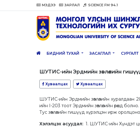
МЭДЭЭ
ЗАРЛАЛ
SCIENCE FM 94.1
БИДНИЙ ТУХАЙ
ЗАСАГЛАЛ
СУРГАЛТ
ШУТИС-ийн Эрдмийн зөвлөлийн гишү
Хуваалцах
Хуваалцах
ШУТИС-ийн Эрдмийн зөвлөлийн хуралдаан 20
ийн I-203 тоот Эрдмийн зөвлөлийн өрөөнд болно.
Тус зөвлөлийн гишүүд хүрэлцэн ирж оролцоно
Хэлэлцэх асуудал:
1. ШУТИС-ийн Хүндэт ц