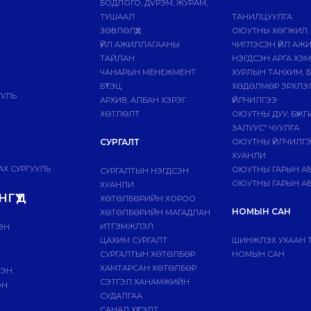
БОДЛОГО, ДVРЭМ, ЖУРАМ,
ТУШААЛ
ТАНИЛЦУУЛГА
ЗӨВЛӨЛҮҮД
ОЮУТНЫ ХӨГЖИЛ,
ҮЙЛ АЖИЛЛАГААНЫ
ЧИГЛЭСЭН ҮЙЛ АЖ
ТАЙЛАН
НЭГДСЭН АРГА ХЭ
ЧАНАРЫН МЕНЕЖМЕНТ
ХУРЛЫН ТАНХИМ, 
БҮТЭЦ
ХӨДӨЛМӨР ЭРХЛЭ
УУЛЬ
АРХИВ, АЛБАН ХЭРЭГ
ҮЙЛЧИЛГЭЭ
ХӨТЛӨЛТ
ОЮУТНЫ ДУУ, БҮЖ
ЗАЛУУС" ЧУУЛГА
СУРГАЛТ
ОЮУТНЫ ҮЙЛЧИЛГ
ХУАНЛИ
Х СУРГУУЛЬ
ОЮУТНЫ ГАРЫН А
СУРГАЛТЫН НЭГДСЭН
ОЮУТНЫ ГАРЫН АВ
ХУАНЛИ
ГҮҮД
ХӨТӨЛБӨРИЙН ХОРОО
НОМЫН САН
ХӨТӨЛБӨРИЙН МАГАДЛАН
ИТГЭМЖЛЭЛ
ЭН
ЦАХИМ СУРГАЛТ
ШИНЖЛЭХ УХААН 
СУРГАЛТЫН ХӨТӨЛБӨР
НОМЫН САН
ХАМТАРСАН ХӨТӨЛБӨР
ЛЭН
СЭТГЭЛ ХАНАМЖИЙН
ЭН
СУДАЛГАА
САНАЛ ХҮСЭЛТ