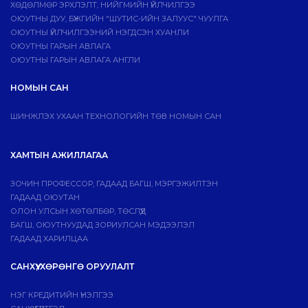
ХӨДӨЛМӨР ЭРХЛЭЛТ, НИЙГМИЙН ҮЙЛЧИЛГЭЭ
ОЮУТНЫ ДУУ, БҮЖГИЙН "ШУТИС-ИЙН ЗАЛУУС" ЧУУЛГА
ОЮУТНЫ ҮЙЛЧИЛГЭЭНИЙ НЭГДСЭН ХУАНЛИ
ОЮУТНЫ ГАРЫН АВЛАГА
ОЮУТНЫ ГАРЫН АВЛАГА АНГЛИ
НОМЫН САН
ШИНЖЛЭХ УХААН ТЕХНОЛОГИЙН ТӨВ НОМЫН САН
ХАМТЫН АЖИЛЛАГАА
ЗОЧИН ПРОФЕССОР, ГАДААД БАГШ, МЭРГЭЖИЛТЭН
ГАДААД ОЮУТАН
ОЛОН УЛСЫН ХӨТӨЛБӨР, ТӨСЛҮҮД
БАГШ, ОЮУТНУУДАД ЗОРИУЛСАН МЭДЭЭЛЭЛ
ГАДААД ХАРИЛЦАА
САНХҮҮ, ХӨРӨНГӨ ОРУУЛАЛТ
НЭГ КРЕДИТИЙН ҮНЭЛГЭЭ