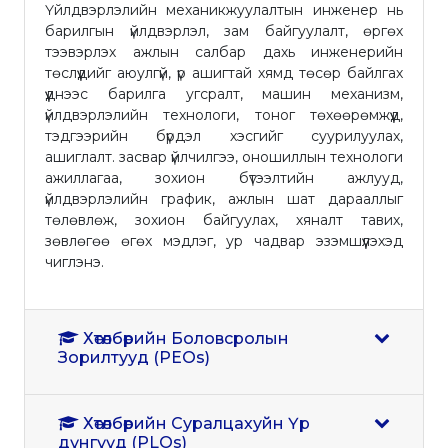
Үйлдвэрлэлийн механикжуулалтын инженер нь
барилгын үйлдвэрлэл, зам байгуулалт, өргөх
тээвэрлэх ажлын салбар дахь инженерийн
төслүүдийг аюулгүй, үр ашигтай хямд төсөр байлгах
үүднээс барилга угсралт, машин механизм,
үйлдвэрлэлийн технологи, тоног төхөөрөмжүүд,
тэдгээрийн бүрдэл хэсгийг суурилуулах,
ашиглалт. засвар үйлчилгээ, оношиллын технологи
ажиллагаа, зохион бүтээлтийн ажлууд,
үйлдвэрлэлийн график, ажлын шат дарааллыг
төлөвлөж, зохион байгуулах, хяналт тавих,
зөвлөгөө өгөх мэдлэг, ур чадвар эзэмшүүлэхэд
чиглэнэ.
Хөтөлбөрийн Боловсролын
Зорилтууд (PEOs)
Хөтөлбөрийн Суралцахуйн Үр
дүнгүүд (PLOs)