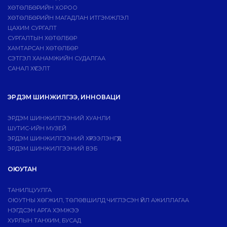
ХӨТӨЛБӨРИЙН ХОРОО
ХӨТӨЛБӨРИЙН МАГАДЛАН ИТГЭМЖЛЭЛ
ЦАХИМ СУРГАЛТ
СУРГАЛТЫН ХӨТӨЛБӨР
ХАМТАРСАН ХӨТӨЛБӨР
СЭТГЭЛ ХАНАМЖИЙН СУДАЛГАА
САНАЛ ХҮСЭЛТ
ЭРДЭМ ШИНЖИЛГЭЭ, ИННОВАЦИ
ЭРДЭМ ШИНЖИЛГЭЭНИЙ ХУАНЛИ
ШУТИС-ИЙН МУЗЕЙ
ЭРДЭМ ШИНЖИЛГЭЭНИЙ ХҮРЭЭЛЭНГҮҮД
ЭРДЭМ ШИНЖИЛГЭЭНИЙ ВЭБ
ОЮУТАН
ТАНИЛЦУУЛГА
ОЮУТНЫ ХӨГЖИЛ, ТӨЛӨВШИЛД ЧИГЛЭСЭН ҮЙЛ АЖИЛЛАГАА
НЭГДСЭН АРГА ХЭМЖЭЭ
ХУРЛЫН ТАНХИМ, БУСАД