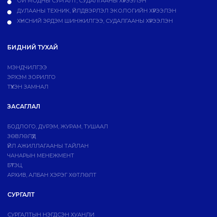
ОЙ МОДНЫ СУРГАЛТ, СУДАЛГААНЫ ХҮРЭЭЛЭН
ДУЛААНЫ ТЕХНИК, ҮЙЛДВЭРЛЭЛ ЭКОЛОГИЙН ХҮРЭЭЛЭН
ХҮНСНИЙ ЭРДЭМ ШИНЖИЛГЭЭ, СУДАЛГААНЫ ХҮРЭЭЛЭН
БИДНИЙ ТУХАЙ
МЭНДЧИЛГЭЭ
ЭРХЭМ ЗОРИЛГО
ТҮҮХЭН ЗАМНАЛ
ЗАСАГЛАЛ
БОДЛОГО, ДVРЭМ, ЖУРАМ, ТУШААЛ
ЗӨВЛӨЛҮҮД
ҮЙЛ АЖИЛЛАГААНЫ ТАЙЛАН
ЧАНАРЫН МЕНЕЖМЕНТ
БҮТЭЦ
АРХИВ, АЛБАН ХЭРЭГ ХӨТЛӨЛТ
СУРГАЛТ
СУРГАЛТЫН НЭГДСЭН ХУАНЛИ