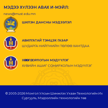
МЭДЭЭ ХҮЛЭЭН АВАХ И-МЭЙЛ:
news@must.edu.mn
ШИЛЭН ДАНСНЫ МЭДЭЭЛЭЛ
АВИЛГАТАЙ ТЭМЦЭХ ГАЗАР
ШУДАРГА НИЙГМИЙН ТӨЛӨӨ ХАМТДАА
ХӨРӨНГӨ, ОРЛОГЫН МЭДҮҮЛЭГ
ХУВИЙН АШИГ СОНИРХОЛЫН МЭДҮҮЛЭГ
© 2005-
2026 Монгол Улсын Шинжлэх Ухаан Технологийн Их
Сургууль, Мэдээллийн технологийн төв