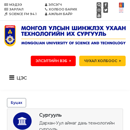
МЭДЭЭ
ЭЛСЭГЧ
ЗАРЛАЛ
ХОЛБОО БАРИХ
SCIENCE FM 94.1
АЖЛЫН БАЙР
ЭЛСЭЛТИЙН ВЭБ
ЧУХАЛ ХОЛБООС
цэс
Буцах
Сургууль
Дархан-Уул аймаг дахь технологийн
сургууль