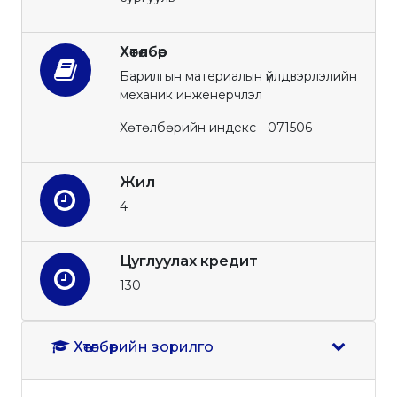
Хөтөлбөр
Барилгын материалын үйлдвэрлэлийн
механик инженерчлэл
Хөтөлбөрийн индекс - 071506
Жил
4
Цуглуулах кредит
130
Хөтөлбөрийн зорилго