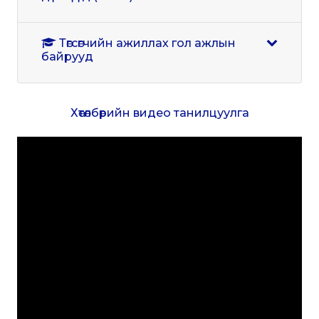
Төгсөгчийн ажиллах гол ажлын
байрууд
Хөтөлбөрийн видео танилцуулга