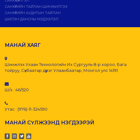
САНХҮҮ БҮРТГЭЛ
САНХҮҮГИЙН ТАЙЛАН ШИНЖИЛГЭЭ
САНХҮҮГИЙН АУДИТЫН ТАЙЛАН
ШИЛЭН ДАНСНЫ МЭДЭЭЛЭЛ
МАНАЙ ХАЯГ
Шинжлэх Ухаан Технологийн Их Сургууль 8-р хороо, Бага
тойруу, Сүхбаатар дүүрэг Улаанбаатар, Монгол улс 14191
Ш/х : 46/520
Утас : (976)-11-324590
МАНАЙ СҮЛЖЭЭНД НЭГДЭЭРЭЙ