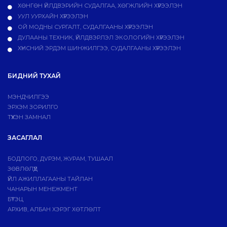
ХӨНГӨН ҮЙЛДВЭРИЙН СУДАЛГАА, ХӨГЖЛИЙН ХҮРЭЭЛЭН
УУЛ УУРХАЙН ХҮРЭЭЛЭН
ОЙ МОДНЫ СУРГАЛТ, СУДАЛГААНЫ ХҮРЭЭЛЭН
ДУЛААНЫ ТЕХНИК, ҮЙЛДВЭРЛЭЛ ЭКОЛОГИЙН ХҮРЭЭЛЭН
ХҮНСНИЙ ЭРДЭМ ШИНЖИЛГЭЭ, СУДАЛГААНЫ ХҮРЭЭЛЭН
БИДНИЙ ТУХАЙ
МЭНДЧИЛГЭЭ
ЭРХЭМ ЗОРИЛГО
ТҮҮХЭН ЗАМНАЛ
ЗАСАГЛАЛ
БОДЛОГО, ДVРЭМ, ЖУРАМ, ТУШААЛ
ЗӨВЛӨЛҮҮД
ҮЙЛ АЖИЛЛАГААНЫ ТАЙЛАН
ЧАНАРЫН МЕНЕЖМЕНТ
БҮТЭЦ
АРХИВ, АЛБАН ХЭРЭГ ХӨТЛӨЛТ