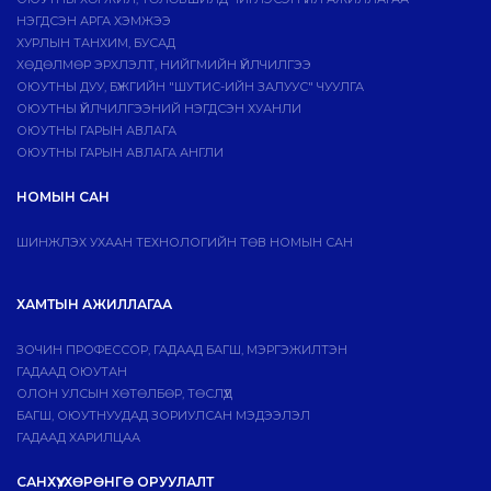
НЭГДСЭН АРГА ХЭМЖЭЭ
ХУРЛЫН ТАНХИМ, БУСАД
ХӨДӨЛМӨР ЭРХЛЭЛТ, НИЙГМИЙН ҮЙЛЧИЛГЭЭ
ОЮУТНЫ ДУУ, БҮЖГИЙН "ШУТИС-ИЙН ЗАЛУУС" ЧУУЛГА
ОЮУТНЫ ҮЙЛЧИЛГЭЭНИЙ НЭГДСЭН ХУАНЛИ
ОЮУТНЫ ГАРЫН АВЛАГА
ОЮУТНЫ ГАРЫН АВЛАГА АНГЛИ
НОМЫН САН
ШИНЖЛЭХ УХААН ТЕХНОЛОГИЙН ТӨВ НОМЫН САН
ХАМТЫН АЖИЛЛАГАА
ЗОЧИН ПРОФЕССОР, ГАДААД БАГШ, МЭРГЭЖИЛТЭН
ГАДААД ОЮУТАН
ОЛОН УЛСЫН ХӨТӨЛБӨР, ТӨСЛҮҮД
БАГШ, ОЮУТНУУДАД ЗОРИУЛСАН МЭДЭЭЛЭЛ
ГАДААД ХАРИЛЦАА
САНХҮҮ, ХӨРӨНГӨ ОРУУЛАЛТ