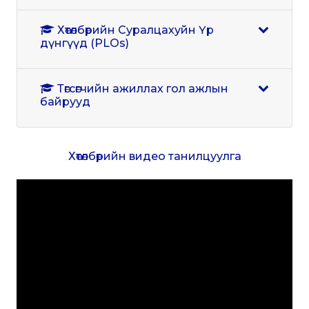
Хөтөлбөрийн Суралцахуйн Үр
дүнгүүд (PLOs)
Төгсөгчийн ажиллах гол ажлын
байрууд
Хөтөлбөрийн видео танилцуулга