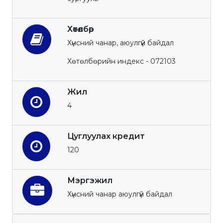
Хөтөлбөр
Хүнсний чанар, аюулгүй байдал
Хөтөлбөрийн индекс - 072103
Жил
4
Цуглуулах кредит
120
Мэргэжил
Хүнсний чанар аюулгүй байдал