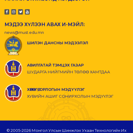
МЭДЭЭ ХҮЛЭЭН АВАХ И-МЭЙЛ:
news@must.edu.mn
ШИЛЭН ДАНСНЫ МЭДЭЭЛЭЛ
АВИЛГАТАЙ ТЭМЦЭХ ГАЗАР
ШУДАРГА НИЙГМИЙН ТӨЛӨӨ ХАМТДАА
ХӨРӨНГӨ, ОРЛОГЫН МЭДҮҮЛЭГ
ХУВИЙН АШИГ СОНИРХОЛЫН МЭДҮҮЛЭГ
© 2005-
2026 Монгол Улсын Шинжлэх Ухаан Технологийн Их