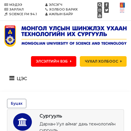
МЭДЭЭ
ЭЛСЭГЧ
ЗАРЛАЛ
ХОЛБОО БАРИХ
SCIENCE FM 94.1
АЖЛЫН БАЙР
ЭЛСЭЛТИЙН ВЭБ
ЧУХАЛ ХОЛБООС
цэс
Буцах
Сургууль
Дархан-Уул аймаг дахь технологийн
сургууль