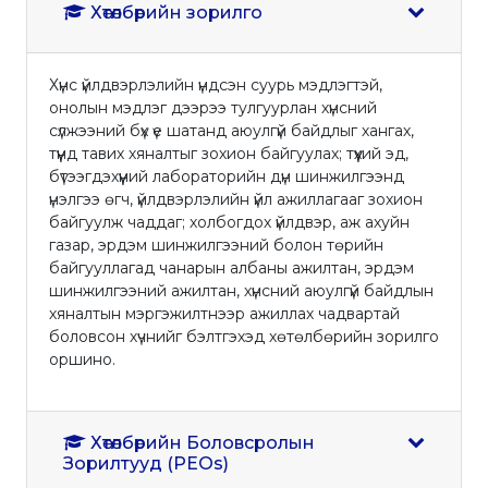
Хөтөлбөрийн зорилго
Хүнс үйлдвэрлэлийн үндсэн суурь мэдлэгтэй,
онолын мэдлэг дээрээ тулгуурлан хүнсний
сүлжээний бүх үе шатанд аюулгүй байдлыг хангах,
түүнд тавих хяналтыг зохион байгуулах; түүхий эд,
бүтээгдэхүүний лабораторийн дүн шинжилгээнд
үнэлгээ өгч, үйлдвэрлэлийн үйл ажиллагааг зохион
байгуулж чаддаг; холбогдох үйлдвэр, аж ахуйн
газар, эрдэм шинжилгээний болон төрийн
байгууллагад чанарын албаны ажилтан, эрдэм
шинжилгээний ажилтан, хүнсний аюулгүй байдлын
хяналтын мэргэжилтнээр ажиллах чадвартай
боловсон хүчнийг бэлтгэхэд хөтөлбөрийн зорилго
оршино.
Хөтөлбөрийн Боловсролын
Зорилтууд (PEOs)