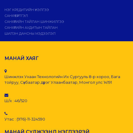
НЭГ КРЕДИТИЙН ҮНЭЛГЭЭ
САНХҮҮ БҮРТГЭЛ
САНХҮҮГИЙН ТАЙЛАН ШИНЖИЛГЭЭ
САНХҮҮГИЙН АУДИТЫН ТАЙЛАН
ШИЛЭН ДАНСНЫ МЭДЭЭЛЭЛ
МАНАЙ ХАЯГ
Шинжлэх Ухаан Технологийн Их Сургууль 8-р хороо, Бага
тойруу, Сүхбаатар дүүрэг Улаанбаатар, Монгол улс 14191
Ш/х : 46/520
Утас : (976)-11-324590
МАНАЙ СҮЛЖЭЭНД НЭГДЭЭРЭЙ