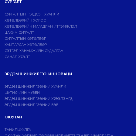
СУРГАЛТ
СУРГАЛТЫН НЭГДСЭН ХУАНЛИ
ХӨТӨЛБӨРИЙН ХОРОО
ХӨТӨЛБӨРИЙН МАГАДЛАН ИТГЭМЖЛЭЛ
ЦАХИМ СУРГАЛТ
СУРГАЛТЫН ХӨТӨЛБӨР
ХАМТАРСАН ХӨТӨЛБӨР
СЭТГЭЛ ХАНАМЖИЙН СУДАЛГАА
САНАЛ ХҮСЭЛТ
ЭРДЭМ ШИНЖИЛГЭЭ, ИННОВАЦИ
ЭРДЭМ ШИНЖИЛГЭЭНИЙ ХУАНЛИ
ШУТИС-ИЙН МУЗЕЙ
ЭРДЭМ ШИНЖИЛГЭЭНИЙ ХҮРЭЭЛЭНГҮҮД
ЭРДЭМ ШИНЖИЛГЭЭНИЙ ВЭБ
ОЮУТАН
ТАНИЛЦУУЛГА
ОЮУТНЫ ХӨГЖИЛ, ТӨЛӨВШИЛД ЧИГЛЭСЭН ҮЙЛ АЖИЛЛАГАА