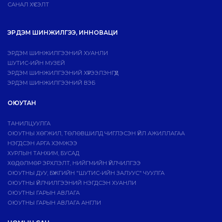
САНАЛ ХҮСЭЛТ
ЭРДЭМ ШИНЖИЛГЭЭ, ИННОВАЦИ
ЭРДЭМ ШИНЖИЛГЭЭНИЙ ХУАНЛИ
ШУТИС-ИЙН МУЗЕЙ
ЭРДЭМ ШИНЖИЛГЭЭНИЙ ХҮРЭЭЛЭНГҮҮД
ЭРДЭМ ШИНЖИЛГЭЭНИЙ ВЭБ
ОЮУТАН
ТАНИЛЦУУЛГА
ОЮУТНЫ ХӨГЖИЛ, ТӨЛӨВШИЛД ЧИГЛЭСЭН ҮЙЛ АЖИЛЛАГАА
НЭГДСЭН АРГА ХЭМЖЭЭ
ХУРЛЫН ТАНХИМ, БУСАД
ХӨДӨЛМӨР ЭРХЛЭЛТ, НИЙГМИЙН ҮЙЛЧИЛГЭЭ
ОЮУТНЫ ДУУ, БҮЖГИЙН "ШУТИС-ИЙН ЗАЛУУС" ЧУУЛГА
ОЮУТНЫ ҮЙЛЧИЛГЭЭНИЙ НЭГДСЭН ХУАНЛИ
ОЮУТНЫ ГАРЫН АВЛАГА
ОЮУТНЫ ГАРЫН АВЛАГА АНГЛИ