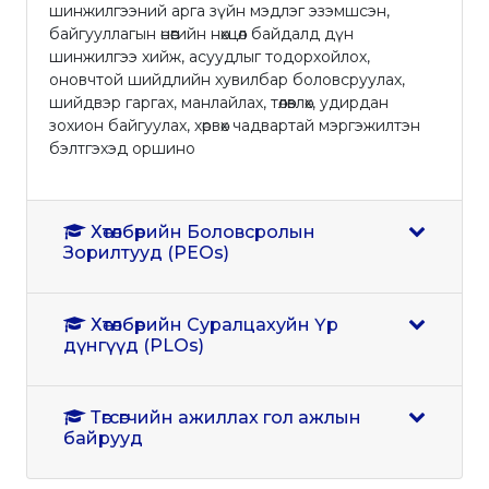
шинжилгээний арга зүйн мэдлэг эзэмшсэн,
байгууллагын өнөөгийн нөхцөл байдалд дүн
шинжилгээ хийж, асуудлыг тодорхойлох,
оновчтой шийдлийн хувилбар боловсруулах,
шийдвэр гаргах, манлайлах, төлөвлөх, удирдан
зохион байгуулах, хөрвөх чадвартай мэргэжилтэн
бэлтгэхэд оршино
Хөтөлбөрийн Боловсролын
Зорилтууд (PEOs)
Хөтөлбөрийн Суралцахуйн Үр
дүнгүүд (PLOs)
Төгсөгчийн ажиллах гол ажлын
байрууд