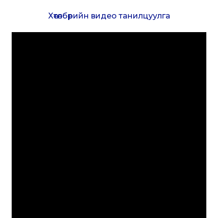
Хөтөлбөрийн видео танилцуулга