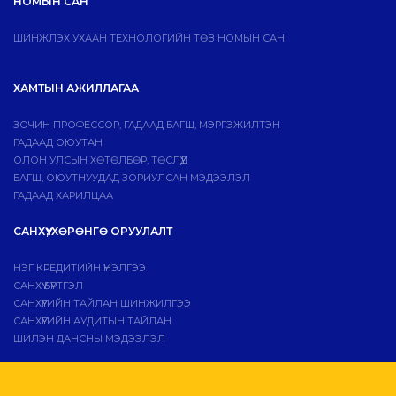
НОМЫН САН
ШИНЖЛЭХ УХААН ТЕХНОЛОГИЙН ТӨВ НОМЫН САН
ХАМТЫН АЖИЛЛАГАА
ЗОЧИН ПРОФЕССОР, ГАДААД БАГШ, МЭРГЭЖИЛТЭН
ГАДААД ОЮУТАН
ОЛОН УЛСЫН ХӨТӨЛБӨР, ТӨСЛҮҮД
БАГШ, ОЮУТНУУДАД ЗОРИУЛСАН МЭДЭЭЛЭЛ
ГАДААД ХАРИЛЦАА
САНХҮҮ, ХӨРӨНГӨ ОРУУЛАЛТ
НЭГ КРЕДИТИЙН ҮНЭЛГЭЭ
САНХҮҮ БҮРТГЭЛ
САНХҮҮГИЙН ТАЙЛАН ШИНЖИЛГЭЭ
САНХҮҮГИЙН АУДИТЫН ТАЙЛАН
ШИЛЭН ДАНСНЫ МЭДЭЭЛЭЛ