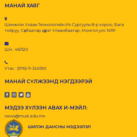
МАНАЙ ХАЯГ
Шинжлэх Ухаан Технологийн Их Сургууль 8-р хороо, Бага
тойруу, Сүхбаатар дүүрэг Улаанбаатар, Монгол улс 14191
Ш/х : 46/520
Утас : (976)-11-324590
МАНАЙ СҮЛЖЭЭНД НЭГДЭЭРЭЙ
МЭДЭЭ ХҮЛЭЭН АВАХ И-МЭЙЛ:
news@must.edu.mn
ШИЛЭН ДАНСНЫ МЭДЭЭЛЭЛ