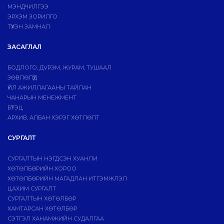
МЭНДЧИЛГЭЭ
ЭРХЭМ ЗОРИЛГО
ТҮҮХЭН ЗАМНАЛ
ЗАСАГЛАЛ
БОДЛОГО, ДVРЭМ, ЖУРАМ, ТУШААЛ
ЗӨВЛӨЛҮҮД
ҮЙЛ АЖИЛЛАГААНЫ ТАЙЛАН
ЧАНАРЫН МЕНЕЖМЕНТ
БҮТЭЦ
АРХИВ, АЛБАН ХЭРЭГ ХӨТЛӨЛТ
СУРГАЛТ
СУРГАЛТЫН НЭГДСЭН ХУАНЛИ
ХӨТӨЛБӨРИЙН ХОРОО
ХӨТӨЛБӨРИЙН МАГАДЛАН ИТГЭМЖЛЭЛ
ЦАХИМ СУРГАЛТ
СУРГАЛТЫН ХӨТӨЛБӨР
ХАМТАРСАН ХӨТӨЛБӨР
СЭТГЭЛ ХАНАМЖИЙН СУДАЛГАА