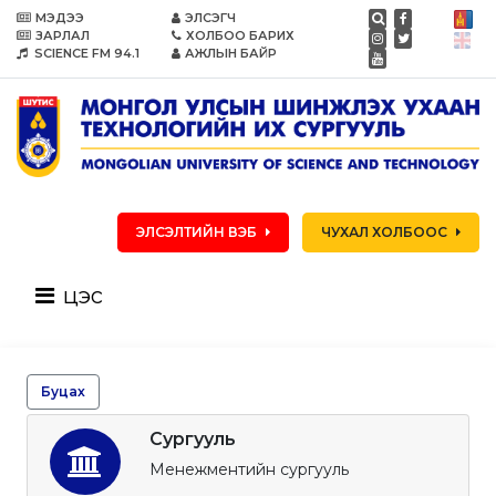
МЭДЭЭ
ЭЛСЭГЧ
ЗАРЛАЛ
ХОЛБОО БАРИХ
SCIENCE FM 94.1
АЖЛЫН БАЙР
ЭЛСЭЛТИЙН ВЭБ
ЧУХАЛ ХОЛБООС
цэс
Буцах
Сургууль
Менежментийн сургууль