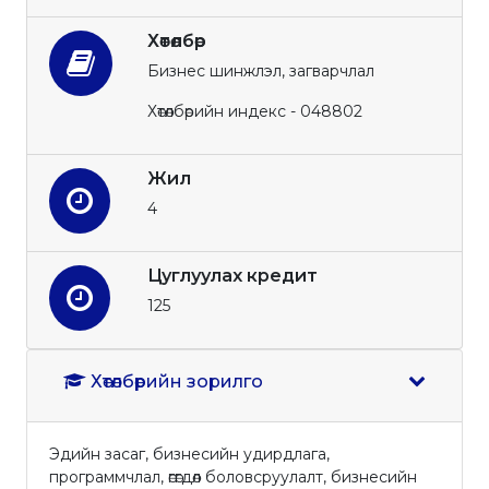
Хөтөлбөр
Бизнес шинжлэл, загварчлал
Хөтөлбөрийн индекс - 048802
Жил
4
Цуглуулах кредит
125
Хөтөлбөрийн зорилго
Эдийн засаг, бизнесийн удирдлага,
программчлал, өгөгдөл боловсруулалт, бизнесийн