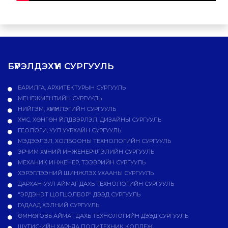
БҮРЭЛДЭХҮҮН СУРГУУЛЬ
БАРИЛГА, АРХИТЕКТУРЫН СУРГУУЛЬ
МЕНЕЖМЕНТИЙН СУРГУУЛЬ
НИЙГЭМ, ХҮМҮҮНЛЭГИЙН СУРГУУЛЬ
ХҮНС, ХӨНГӨН ҮЙЛДВЭРЛЭЛ, ДИЗАЙНЫ СУРГУУЛЬ
ГЕОЛОГИ, УУЛ УУРХАЙН СУРГУУЛЬ
МЭДЭЭЛЭЛ, ХОЛБООНЫ ТЕХНОЛОГИЙН СУРГУУЛЬ
ЭРЧИМ ХҮЧНИЙ ИНЖЕНЕРЧЛЭЛИЙН СУРГУУЛЬ
МЕХАНИК ИНЖЕНЕР, ТЭЭВРИЙН СУРГУУЛЬ
ХЭРЭГЛЭЭНИЙ ШИНЖЛЭХ УХААНЫ СУРГУУЛЬ
ДАРХАН-УУЛ АЙМАГ ДАХЬ ТЕХНОЛОГИЙН СУРГУУЛЬ
"ЭРДЭНЭТ ЦОГЦОЛБОР" ДЭЭД СУРГУУЛЬ
ГАДААД ХЭЛНИЙ СУРГУУЛЬ
ӨМНӨГОВЬ АЙМАГ ДАХЬ ТЕХНОЛОГИЙН ДЭЭД СУРГУУЛЬ
ШУТИС-ИЙН ХАРЬЯА ПОЛИТЕХНИК КОЛЛЕЖ