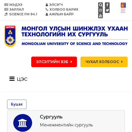
МЭДЭЭ
ЭЛСЭГЧ
ЗАРЛАЛ
ХОЛБОО БАРИХ
SCIENCE FM 94.1
АЖЛЫН БАЙР
ЭЛСЭЛТИЙН ВЭБ
ЧУХАЛ ХОЛБООС
цэс
Буцах
Сургууль
Менежментийн сургууль