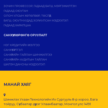
ЗОЧИН ПРОФЕССОР, ГАДААД БАГШ, МЭРГЭЖИЛТЭН
ГАДААД ОЮУТАН
ОЛОН УЛСЫН ХӨТӨЛБӨР, ТӨСЛҮҮД
БАГШ, ОЮУТНУУДАД ЗОРИУЛСАН МЭДЭЭЛЭЛ
ГАДААД ХАРИЛЦАА
САНХҮҮ, ХӨРӨНГӨ ОРУУЛАЛТ
НЭГ КРЕДИТИЙН ҮНЭЛГЭЭ
САНХҮҮ БҮРТГЭЛ
САНХҮҮГИЙН ТАЙЛАН ШИНЖИЛГЭЭ
САНХҮҮГИЙН АУДИТЫН ТАЙЛАН
ШИЛЭН ДАНСНЫ МЭДЭЭЛЭЛ
МАНАЙ ХАЯГ
Шинжлэх Ухаан Технологийн Их Сургууль 8-р хороо, Бага
тойруу, Сүхбаатар дүүрэг Улаанбаатар, Монгол улс 14191