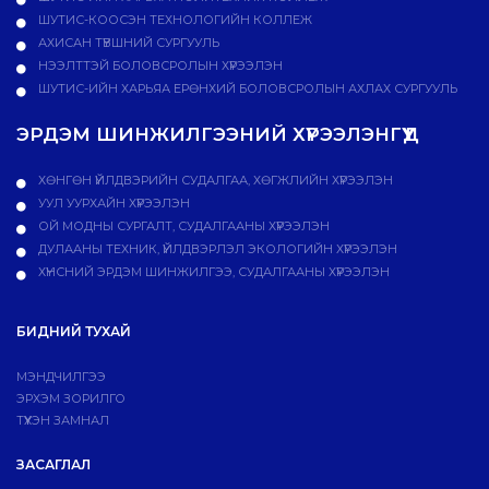
ШУТИС-КООСЭН ТЕХНОЛОГИЙН КОЛЛЕЖ
АХИСАН ТҮВШНИЙ СУРГУУЛЬ
НЭЭЛТТЭЙ БОЛОВСРОЛЫН ХҮРЭЭЛЭН
ШУТИС-ИЙН ХАРЬЯА ЕРӨНХИЙ БОЛОВСРОЛЫН АХЛАХ СУРГУУЛЬ
ЭРДЭМ ШИНЖИЛГЭЭНИЙ ХҮРЭЭЛЭНГҮҮД
ХӨНГӨН ҮЙЛДВЭРИЙН СУДАЛГАА, ХӨГЖЛИЙН ХҮРЭЭЛЭН
УУЛ УУРХАЙН ХҮРЭЭЛЭН
ОЙ МОДНЫ СУРГАЛТ, СУДАЛГААНЫ ХҮРЭЭЛЭН
ДУЛААНЫ ТЕХНИК, ҮЙЛДВЭРЛЭЛ ЭКОЛОГИЙН ХҮРЭЭЛЭН
ХҮНСНИЙ ЭРДЭМ ШИНЖИЛГЭЭ, СУДАЛГААНЫ ХҮРЭЭЛЭН
БИДНИЙ ТУХАЙ
МЭНДЧИЛГЭЭ
ЭРХЭМ ЗОРИЛГО
ТҮҮХЭН ЗАМНАЛ
ЗАСАГЛАЛ