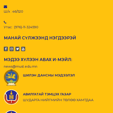
Ш/х : 46/520
Утас : (976)-11-324590
МАНАЙ СҮЛЖЭЭНД НЭГДЭЭРЭЙ
МЭДЭЭ ХҮЛЭЭН АВАХ И-МЭЙЛ:
news@must.edu.mn
ШИЛЭН ДАНСНЫ МЭДЭЭЛЭЛ
АВИЛГАТАЙ ТЭМЦЭХ ГАЗАР
ШУДАРГА НИЙГМИЙН ТӨЛӨӨ ХАМТДАА