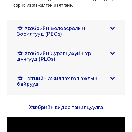
сорих мэргэжилтэн бэлтгэнэ.
Хөтөлбөрийн Боловсролын
Зорилтууд (PEOs)
Хөтөлбөрийн Суралцахуйн Үр
дүнгүүд (PLOs)
Төгсөгчийн ажиллах гол ажлын
байрууд
Хөтөлбөрийн видео танилцуулга