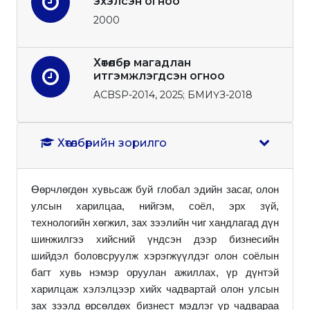
эхэлсэн огноо
2000
Хөтөлбөр магадлан
итгэмжлэгдсэн огноо
ACBSP-2014, 2025; БМИҮЗ-2018
Хөтөлбөрийн зорилго
Өөрчлөгдөн хувьсаж буй глобал эдийн засаг, олон
улсын харилцаа, нийгэм, соёл, эрх зүй,
технологийн хөгжил, зах зээлийн чиг хандлагад дүн
шинжилгээ хийсний үндсэн дээр бизнесийн
шийдэл боловсруулж хэрэгжүүлдэг олон соёлын
багт хувь нэмэр оруулан ажиллах, үр дүнтэй
харилцаж хэлэлцээр хийх чадвартай олон улсын
зах зээлд өрсөлдөх бизнест мэдлэг ур чадвараа