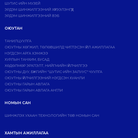
ШУТИС-ИЙН МУЗЕЙ
ЭРДЭМ ШИНЖИЛГЭЭНИЙ ХҮРЭЭЛЭНГҮҮД
ЭРДЭМ ШИНЖИЛГЭЭНИЙ ВЭБ
ОЮУТАН
ТАНИЛЦУУЛГА
ОЮУТНЫ ХӨГЖИЛ, ТӨЛӨВШИЛД ЧИГЛЭСЭН ҮЙЛ АЖИЛЛАГАА
НЭГДСЭН АРГА ХЭМЖЭЭ
ХУРЛЫН ТАНХИМ, БУСАД
ХӨДӨЛМӨР ЭРХЛЭЛТ, НИЙГМИЙН ҮЙЛЧИЛГЭЭ
ОЮУТНЫ ДУУ, БҮЖГИЙН "ШУТИС-ИЙН ЗАЛУУС" ЧУУЛГА
ОЮУТНЫ ҮЙЛЧИЛГЭЭНИЙ НЭГДСЭН ХУАНЛИ
ОЮУТНЫ ГАРЫН АВЛАГА
ОЮУТНЫ ГАРЫН АВЛАГА АНГЛИ
НОМЫН САН
ШИНЖЛЭХ УХААН ТЕХНОЛОГИЙН ТӨВ НОМЫН САН
ХАМТЫН АЖИЛЛАГАА