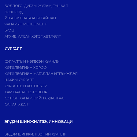
БОДЛОГО, ДVРЭМ, ЖУРАМ, ТУШААЛ
ЗӨВЛӨЛҮҮД
ҮЙЛ АЖИЛЛАГААНЫ ТАЙЛАН
ЧАНАРЫН МЕНЕЖМЕНТ
БҮТЭЦ
АРХИВ, АЛБАН ХЭРЭГ ХӨТЛӨЛТ
СУРГАЛТ
СУРГАЛТЫН НЭГДСЭН ХУАНЛИ
ХӨТӨЛБӨРИЙН ХОРОО
ХӨТӨЛБӨРИЙН МАГАДЛАН ИТГЭМЖЛЭЛ
ЦАХИМ СУРГАЛТ
СУРГАЛТЫН ХӨТӨЛБӨР
ХАМТАРСАН ХӨТӨЛБӨР
СЭТГЭЛ ХАНАМЖИЙН СУДАЛГАА
САНАЛ ХҮСЭЛТ
ЭРДЭМ ШИНЖИЛГЭЭ, ИННОВАЦИ
ЭРДЭМ ШИНЖИЛГЭЭНИЙ ХУАНЛИ