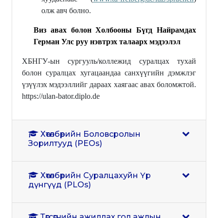
олж авч болно.
Виз авах болон Холбооны Бүгд Найрамдах
Герман Улс руу нэвтрэх талаарх мэдээлэл
ХБНГУ-ын сургууль/коллежид суралцах тухай
болон суралцах хугацаандаа санхүүгийн дэмжлэг
үзүүлэх мэдээллийг дараах хаягаас авах боломжтой.
https://ulan-bator.diplo.de
Хөтөлбөрийн Боловсролын
Зорилтууд (PEOs)
Хөтөлбөрийн Суралцахуйн Үр
дүнгүүд (PLOs)
Төгсөгчийн ажиллах гол ажлын