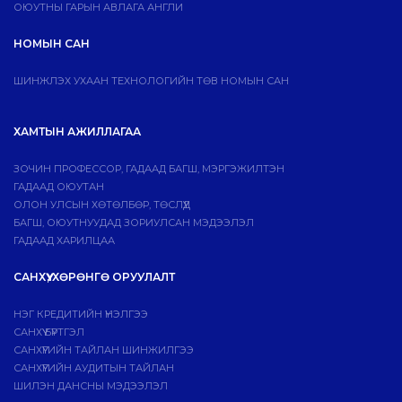
ОЮУТНЫ ГАРЫН АВЛАГА АНГЛИ
НОМЫН САН
ШИНЖЛЭХ УХААН ТЕХНОЛОГИЙН ТӨВ НОМЫН САН
ХАМТЫН АЖИЛЛАГАА
ЗОЧИН ПРОФЕССОР, ГАДААД БАГШ, МЭРГЭЖИЛТЭН
ГАДААД ОЮУТАН
ОЛОН УЛСЫН ХӨТӨЛБӨР, ТӨСЛҮҮД
БАГШ, ОЮУТНУУДАД ЗОРИУЛСАН МЭДЭЭЛЭЛ
ГАДААД ХАРИЛЦАА
САНХҮҮ, ХӨРӨНГӨ ОРУУЛАЛТ
НЭГ КРЕДИТИЙН ҮНЭЛГЭЭ
САНХҮҮ БҮРТГЭЛ
САНХҮҮГИЙН ТАЙЛАН ШИНЖИЛГЭЭ
САНХҮҮГИЙН АУДИТЫН ТАЙЛАН
ШИЛЭН ДАНСНЫ МЭДЭЭЛЭЛ