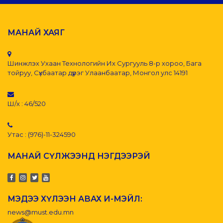
МАНАЙ ХАЯГ
Шинжлэх Ухаан Технологийн Их Сургууль 8-р хороо, Бага
тойруу, Сүхбаатар дүүрэг Улаанбаатар, Монгол улс 14191
Ш/х : 46/520
Утас : (976)-11-324590
МАНАЙ СҮЛЖЭЭНД НЭГДЭЭРЭЙ
МЭДЭЭ ХҮЛЭЭН АВАХ И-МЭЙЛ:
news@must.edu.mn