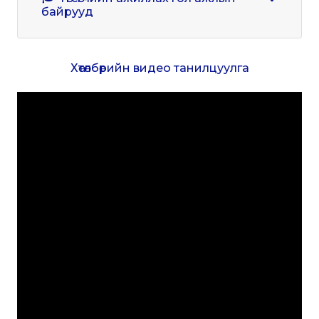
байрууд
Хөтөлбөрийн видео танилцуулга