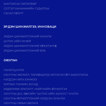
ХАМТАРСАН ХӨТӨЛБӨР
СЭТГЭЛ ХАНАМЖИЙН СУДАЛГАА
САНАЛ ХҮСЭЛТ
ЭРДЭМ ШИНЖИЛГЭЭ, ИННОВАЦИ
ЭРДЭМ ШИНЖИЛГЭЭНИЙ ХУАНЛИ
ШУТИС-ИЙН МУЗЕЙ
ЭРДЭМ ШИНЖИЛГЭЭНИЙ ХҮРЭЭЛЭНГҮҮД
ЭРДЭМ ШИНЖИЛГЭЭНИЙ ВЭБ
ОЮУТАН
ТАНИЛЦУУЛГА
ОЮУТНЫ ХӨГЖИЛ, ТӨЛӨВШИЛД ЧИГЛЭСЭН ҮЙЛ АЖИЛЛАГАА
НЭГДСЭН АРГА ХЭМЖЭЭ
ХУРЛЫН ТАНХИМ, БУСАД
ХӨДӨЛМӨР ЭРХЛЭЛТ, НИЙГМИЙН ҮЙЛЧИЛГЭЭ
ОЮУТНЫ ДУУ, БҮЖГИЙН "ШУТИС-ИЙН ЗАЛУУС" ЧУУЛГА
ОЮУТНЫ ҮЙЛЧИЛГЭЭНИЙ НЭГДСЭН ХУАНЛИ
ОЮУТНЫ ГАРЫН АВЛАГА