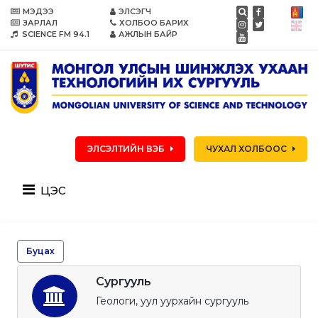
МЭДЭЭ
ЭЛСЭГЧ
ЗАРЛАЛ
ХОЛБОО БАРИХ
SCIENCE FM 94.1
АЖЛЫН БАЙР
ЭЛСЭЛТИЙН ВЭБ
ЧУХАЛ ХОЛБООС
цэс
Буцах
Сургууль
Геологи, уул уурхайн сургууль