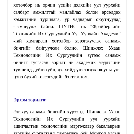
хөтөлбөр
нь орчин үеийн дэлхийн уул уурхайн
салбарт
амжилттай манлайлах болон өрсөлдөх
хэмжээний
туршлага, ур чадварыг оюутнуудад
эзэмшүүлж байна. ШУТИС нь
“
Фрайбергийн
Техникийн Их Сургуулийн
Уул Уурхайн Академи”
-
тай хамтарсан хөтөлбөр хэрэгжүүлэх санамж
бичгийг байгуулсан болно.
Шинжлэх Ухаан
Технологийн Их Сургуулийн
зүгээс санамж
бичигт
тусгасан зорилт
нь академик мэдлэгийн
түвшинд дүйцэхүйц, дэлхийд үнэлэгдэх оюуны үнэ
цэнэ бүхий төгсөгчдийг бэлтгэх юм.
Эрхэм зорилго:
Энэхүү санамж бичгийн хүрээнд,
Шинжлэх Ухаан
Технологийн Их Сургуулийн
уул уурхайн
ашиглалтын технологийн мэргэжлээр бакалаврын
зэргийн сургалтанд хамрагдаж буй Монгол улсын