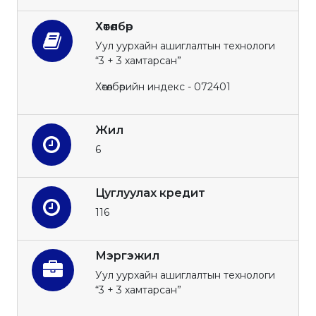
Хөтөлбөр
Уул уурхайн ашиглалтын технологи
“3 + 3 хамтарсан”
Хөтөлбөрийн индекс - 072401
Жил
6
Цуглуулах кредит
116
Мэргэжил
Уул уурхайн ашиглалтын технологи
“3 + 3 хамтарсан”