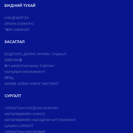
БИДНИЙ ТУХАЙ
МЭНДЧИЛГЭЭ
ЭРХЭМ ЗОРИЛГО
ТҮҮХЭН ЗАМНАЛ
ЗАСАГЛАЛ
БОДЛОГО, ДVРЭМ, ЖУРАМ, ТУШААЛ
ЗӨВЛӨЛҮҮД
ҮЙЛ АЖИЛЛАГААНЫ ТАЙЛАН
ЧАНАРЫН МЕНЕЖМЕНТ
БҮТЭЦ
АРХИВ, АЛБАН ХЭРЭГ ХӨТЛӨЛТ
СУРГАЛТ
СУРГАЛТЫН НЭГДСЭН ХУАНЛИ
ХӨТӨЛБӨРИЙН ХОРОО
ХӨТӨЛБӨРИЙН МАГАДЛАН ИТГЭМЖЛЭЛ
ЦАХИМ СУРГАЛТ
СУРГАЛТЫН ХӨТӨЛБӨР