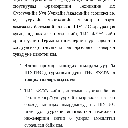
оюутнуудад Фрайбергийн Техникийн Их
Сургуул
ийн Уул Уурхайн Академийн
геоинженер,
уул уурхайн мэргэжлийн магистрын зэрэг
хамгаалах боломжийг олгоно. ШУТИС -д суралцах
хугацаанд олж авсан мэдлэгийг,
ТИС ФУУА
-ийн
орчин үеийн Германы инженерийн ур чадвартай
хослуулснаар
т
өгсөгчид нь өрсөлдөх чадварын
хувьд үнэ цэнэтэй юм.
Элсэн ороход тавигдах шаардлагууд ба
ШУТИС-д суралцсан дүнг ТИС ФУУА -д
тооцох талаарх мэдээлэл
ТИС ФУУА
-
ийн дипломын сургалт болох
Гео-инженер/Уул уурхайн мэргэжлээр элсэн
ороход тавигдах шаардлагууд нь ШУТИС
-
ийн
уул уурхайн ашиглалтын технологи
инженери
йн ангид 6 улирал амжилттай
суралцсан байх юм.