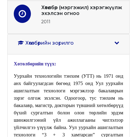
Хөтөлбөр (мэргэжил) хэрэгжүүлж
эхэлсэн огноо
2011
Хөтөлбөрийн зорилго
Хөтөлбөрийн түүх:
Уурхайн технологийн тэнхим (УТТ) нь 1971 онд
анх байгуулагдсан бөгөөд 1975 онд Уул уурхайн
ашиглалтын технологи мэргэжлээр бакалаврын
зэрэг олгож эхэлсэн. Одоогоор, тус тэнхим нь
бакалавр, магистр, докторын түвшний хөтөлбөрүүд
бүхий сургалтын болон олон төрлийн эрдэм
шинжилгээний үйл ажиллагааны чиглэлээр
үйлчилгээ үзүүлж байна.
Уул уурхайн ашиглалтын
технологи “
3 + 3
хамтарсан”
сургалтын