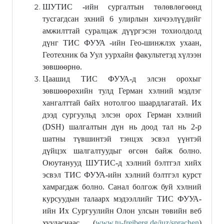
ШУТИС
-
ийн сургалтын төлөвлөгөөнд
тусгагдсан эхний 6 улирлын хичээлүүдийг
амжилттай суралцаж дүүргэсэн тохиолдолд
дүнг ТИС ФУУА
-
ийн Гео
-
шинжлэх ухаан,
Геотехник ба Уул уурхайн факультетэд хүлээн
зөвшөөрнө.
Цаашид ТИС ФУУА
-
д элсэн орохыг
зөвшөөрөхийн тулд Герман хэлний мэдлэг
хангалттай байх нотолгоо шаардлагатай. Их
дээд сургуульд элсэн орох Герман хэлний
(DSH) шалгалтын дүн нь доод тал нь 2
-
р
шатны түвшинтэй тэнцэх эсвэл үүнтэй
дүйцэх шалгалтуудыг өгсөн байж болно.
Оюутанууд ШУТИС
-
д хэлний бэлтгэл хийх
эсвэл ТИС ФУУА
-
ийн хэлний бэлтгэл курст
хамрагдаж болно. Санал болгож буй хэлний
курсуудын талаарх мэдээллийг ТИС ФУУА
-
ийн Их Сургуулийн Олон улсын төвийн веб
хуудаснаас (
www.tu-freiberg.de/iuz
/sprachen
)