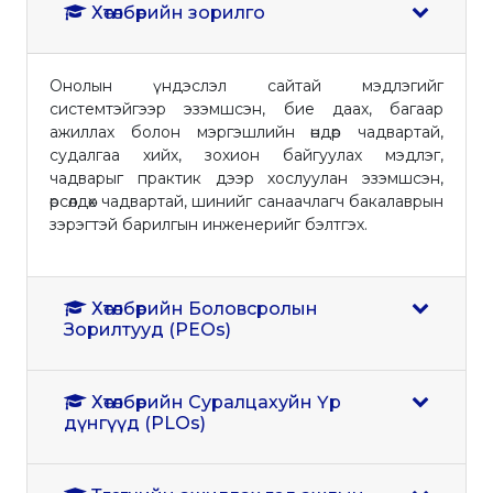
Хөтөлбөрийн зорилго
Онолын үндэслэл сайтай мэдлэгийг
системтэйгээр эзэмшсэн, бие даах, багаар
ажиллах болон мэргэшлийн өндөр чадвартай,
судалгаа хийх, зохион байгуулах мэдлэг,
чадварыг практик дээр хослуулан эзэмшсэн,
өрсөлдөх чадвартай, шинийг санаачлагч бакалаврын
зэрэгтэй барилгын инженерийг бэлтгэх.
Хөтөлбөрийн Боловсролын
Зорилтууд (PEOs)
Хөтөлбөрийн Суралцахуйн Үр
дүнгүүд (PLOs)