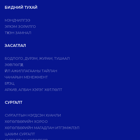
БИДНИЙ ТУХАЙ
МЭНДЧИЛГЭЭ
ЭРХЭМ ЗОРИЛГО
ТҮҮХЭН ЗАМНАЛ
ЗАСАГЛАЛ
БОДЛОГО, ДVРЭМ, ЖУРАМ, ТУШААЛ
ЗӨВЛӨЛҮҮД
ҮЙЛ АЖИЛЛАГААНЫ ТАЙЛАН
ЧАНАРЫН МЕНЕЖМЕНТ
БҮТЭЦ
АРХИВ, АЛБАН ХЭРЭГ ХӨТЛӨЛТ
СУРГАЛТ
СУРГАЛТЫН НЭГДСЭН ХУАНЛИ
ХӨТӨЛБӨРИЙН ХОРОО
ХӨТӨЛБӨРИЙН МАГАДЛАН ИТГЭМЖЛЭЛ
ЦАХИМ СУРГАЛТ