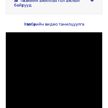
Төгсөгчийн ажиллах гол ажлын
байрууд
Хөтөлбөрийн видео танилцуулга