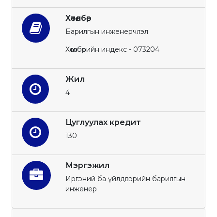
Хөтөлбөр
Барилгын инженерчлэл
Хөтөлбөрийн индекс - 073204
Жил
4
Цуглуулах кредит
130
Мэргэжил
Иргэний ба үйлдвэрийн барилгын
инженер