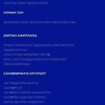
ОЮУТНЫ ГАРЫН АВЛАГА АНГЛИ
НОМЫН САН
ШИНЖЛЭХ УХААН ТЕХНОЛОГИЙН ТӨВ НОМЫН САН
ХАМТЫН АЖИЛЛАГАА
ЗОЧИН ПРОФЕССОР, ГАДААД БАГШ, МЭРГЭЖИЛТЭН
ГАДААД ОЮУТАН
ОЛОН УЛСЫН ХӨТӨЛБӨР, ТӨСЛҮҮД
БАГШ, ОЮУТНУУДАД ЗОРИУЛСАН МЭДЭЭЛЭЛ
ГАДААД ХАРИЛЦАА
САНХҮҮ, ХӨРӨНГӨ ОРУУЛАЛТ
НЭГ КРЕДИТИЙН ҮНЭЛГЭЭ
САНХҮҮ БҮРТГЭЛ
САНХҮҮГИЙН ТАЙЛАН ШИНЖИЛГЭЭ
САНХҮҮГИЙН АУДИТЫН ТАЙЛАН
ШИЛЭН ДАНСНЫ МЭДЭЭЛЭЛ