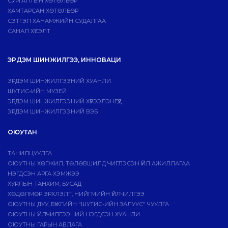
СУРГАЛТЫН ХӨТӨЛБӨР
ХАМТАРСАН ХӨТӨЛБӨР
СЭТГЭЛ ХАНАМЖИЙН СУДАЛГАА
САНАЛ ХҮСЭЛТ
ЭРДЭМ ШИНЖИЛГЭЭ, ИННОВАЦИ
ЭРДЭМ ШИНЖИЛГЭЭНИЙ ХУАНЛИ
ШУТИС-ИЙН МУЗЕЙ
ЭРДЭМ ШИНЖИЛГЭЭНИЙ ХҮРЭЭЛЭНГҮҮД
ЭРДЭМ ШИНЖИЛГЭЭНИЙ ВЭБ
ОЮУТАН
ТАНИЛЦУУЛГА
ОЮУТНЫ ХӨГЖИЛ, ТӨЛӨВШИЛД ЧИГЛЭСЭН ҮЙЛ АЖИЛЛАГАА
НЭГДСЭН АРГА ХЭМЖЭЭ
ХУРЛЫН ТАНХИМ, БУСАД
ХӨДӨЛМӨР ЭРХЛЭЛТ, НИЙГМИЙН ҮЙЛЧИЛГЭЭ
ОЮУТНЫ ДУУ, БҮЖГИЙН "ШУТИС-ИЙН ЗАЛУУС" ЧУУЛГА
ОЮУТНЫ ҮЙЛЧИЛГЭЭНИЙ НЭГДСЭН ХУАНЛИ
ОЮУТНЫ ГАРЫН АВЛАГА