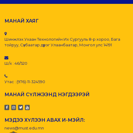
МАНАЙ ХАЯГ
Шинжлэх Ухаан Технологийн Их Сургууль 8-р хороо, Бага
тойруу, Сүхбаатар дүүрэг Улаанбаатар, Монгол улс 14191
Ш/х : 46/520
Утас : (976)-11-324590
МАНАЙ СҮЛЖЭЭНД НЭГДЭЭРЭЙ
МЭДЭЭ ХҮЛЭЭН АВАХ И-МЭЙЛ:
news@must.edu.mn