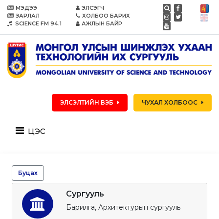
МЭДЭЭ
ЭЛСЭГЧ
ЗАРЛАЛ
ХОЛБОО БАРИХ
SCIENCE FM 94.1
АЖЛЫН БАЙР
ЭЛСЭЛТИЙН ВЭБ
ЧУХАЛ ХОЛБООС
цэс
Буцах
Сургууль
Барилга, Архитектурын сургууль