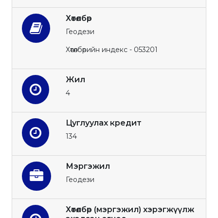
Хөтөлбөр
Геодези
Хөтөлбөрийн индекс - 053201
Жил
4
Цуглуулах кредит
134
Мэргэжил
Геодези
Хөтөлбөр (мэргэжил) хэрэгжүүлж