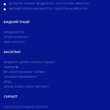
ДУЛААНЫ ТЕХНИК, ҮЙЛДВЭРЛЭЛ ЭКОЛОГИЙН ХҮРЭЭЛЭН
ХҮНСНИЙ ЭРДЭМ ШИНЖИЛГЭЭ, СУДАЛГААНЫ ХҮРЭЭЛЭН
БИДНИЙ ТУХАЙ
МЭНДЧИЛГЭЭ
ЭРХЭМ ЗОРИЛГО
ТҮҮХЭН ЗАМНАЛ
ЗАСАГЛАЛ
БОДЛОГО, ДVРЭМ, ЖУРАМ, ТУШААЛ
ЗӨВЛӨЛҮҮД
ҮЙЛ АЖИЛЛАГААНЫ ТАЙЛАН
ЧАНАРЫН МЕНЕЖМЕНТ
БҮТЭЦ
АРХИВ, АЛБАН ХЭРЭГ ХӨТЛӨЛТ
СУРГАЛТ
СУРГАЛТЫН НЭГДСЭН ХУАНЛИ