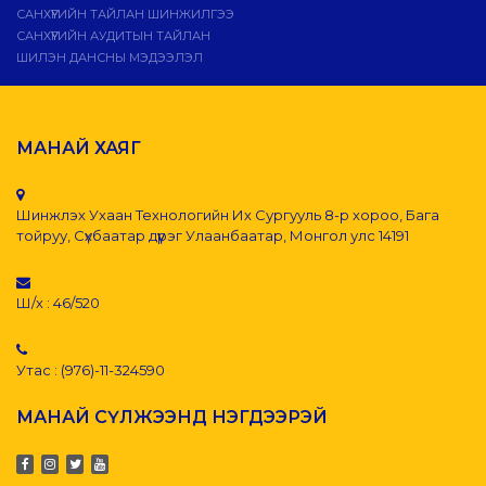
САНХҮҮГИЙН ТАЙЛАН ШИНЖИЛГЭЭ
САНХҮҮГИЙН АУДИТЫН ТАЙЛАН
ШИЛЭН ДАНСНЫ МЭДЭЭЛЭЛ
МАНАЙ ХАЯГ
Шинжлэх Ухаан Технологийн Их Сургууль 8-р хороо, Бага
тойруу, Сүхбаатар дүүрэг Улаанбаатар, Монгол улс 14191
Ш/х : 46/520
Утас : (976)-11-324590
МАНАЙ СҮЛЖЭЭНД НЭГДЭЭРЭЙ