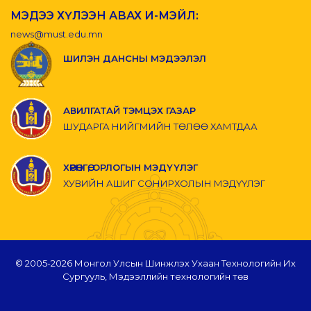
МЭДЭЭ ХҮЛЭЭН АВАХ И-МЭЙЛ:
news@must.edu.mn
ШИЛЭН ДАНСНЫ МЭДЭЭЛЭЛ
АВИЛГАТАЙ ТЭМЦЭХ ГАЗАР
ШУДАРГА НИЙГМИЙН ТӨЛӨӨ ХАМТДАА
ХӨРӨНГӨ, ОРЛОГЫН МЭДҮҮЛЭГ
ХУВИЙН АШИГ СОНИРХОЛЫН МЭДҮҮЛЭГ
© 2005-
2026 Монгол Улсын Шинжлэх Ухаан Технологийн Их
Сургууль, Мэдээллийн технологийн төв