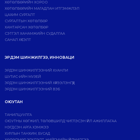
ХӨТӨЛБӨРИЙН ХОРОО
ХӨТӨЛБӨРИЙН МАГАДЛАН ИТГЭМЖЛЭЛ
ЦАХИМ СУРГАЛТ
СУРГАЛТЫН ХӨТӨЛБӨР
ХАМТАРСАН ХӨТӨЛБӨР
СЭТГЭЛ ХАНАМЖИЙН СУДАЛГАА
САНАЛ ХҮСЭЛТ
ЭРДЭМ ШИНЖИЛГЭЭ, ИННОВАЦИ
ЭРДЭМ ШИНЖИЛГЭЭНИЙ ХУАНЛИ
ШУТИС-ИЙН МУЗЕЙ
ЭРДЭМ ШИНЖИЛГЭЭНИЙ ХҮРЭЭЛЭНГҮҮД
ЭРДЭМ ШИНЖИЛГЭЭНИЙ ВЭБ
ОЮУТАН
ТАНИЛЦУУЛГА
ОЮУТНЫ ХӨГЖИЛ, ТӨЛӨВШИЛД ЧИГЛЭСЭН ҮЙЛ АЖИЛЛАГАА
НЭГДСЭН АРГА ХЭМЖЭЭ
ХУРЛЫН ТАНХИМ, БУСАД
ХӨДӨЛМӨР ЭРХЛЭЛТ, НИЙГМИЙН ҮЙЛЧИЛГЭЭ