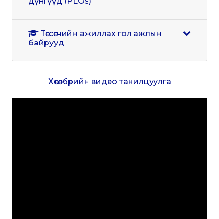
дүнгүүд (PLOs)
Төгсөгчийн ажиллах гол ажлын
байрууд
Хөтөлбөрийн видео танилцуулга