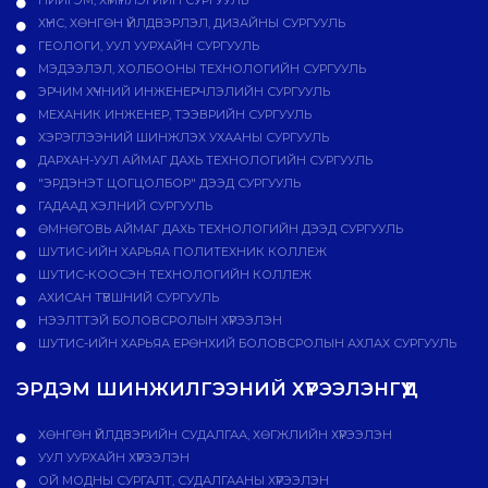
НИЙГЭМ, ХҮМҮҮНЛЭГИЙН СУРГУУЛЬ
ХҮНС, ХӨНГӨН ҮЙЛДВЭРЛЭЛ, ДИЗАЙНЫ СУРГУУЛЬ
ГЕОЛОГИ, УУЛ УУРХАЙН СУРГУУЛЬ
МЭДЭЭЛЭЛ, ХОЛБООНЫ ТЕХНОЛОГИЙН СУРГУУЛЬ
ЭРЧИМ ХҮЧНИЙ ИНЖЕНЕРЧЛЭЛИЙН СУРГУУЛЬ
МЕХАНИК ИНЖЕНЕР, ТЭЭВРИЙН СУРГУУЛЬ
ХЭРЭГЛЭЭНИЙ ШИНЖЛЭХ УХААНЫ СУРГУУЛЬ
ДАРХАН-УУЛ АЙМАГ ДАХЬ ТЕХНОЛОГИЙН СУРГУУЛЬ
"ЭРДЭНЭТ ЦОГЦОЛБОР" ДЭЭД СУРГУУЛЬ
ГАДААД ХЭЛНИЙ СУРГУУЛЬ
ӨМНӨГОВЬ АЙМАГ ДАХЬ ТЕХНОЛОГИЙН ДЭЭД СУРГУУЛЬ
ШУТИС-ИЙН ХАРЬЯА ПОЛИТЕХНИК КОЛЛЕЖ
ШУТИС-КООСЭН ТЕХНОЛОГИЙН КОЛЛЕЖ
АХИСАН ТҮВШНИЙ СУРГУУЛЬ
НЭЭЛТТЭЙ БОЛОВСРОЛЫН ХҮРЭЭЛЭН
ШУТИС-ИЙН ХАРЬЯА ЕРӨНХИЙ БОЛОВСРОЛЫН АХЛАХ СУРГУУЛЬ
ЭРДЭМ ШИНЖИЛГЭЭНИЙ ХҮРЭЭЛЭНГҮҮД
ХӨНГӨН ҮЙЛДВЭРИЙН СУДАЛГАА, ХӨГЖЛИЙН ХҮРЭЭЛЭН
УУЛ УУРХАЙН ХҮРЭЭЛЭН
ОЙ МОДНЫ СУРГАЛТ, СУДАЛГААНЫ ХҮРЭЭЛЭН