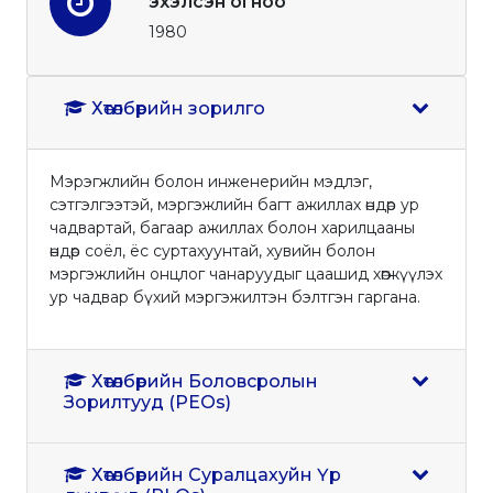
эхэлсэн огноо
1980
Хөтөлбөрийн зорилго
Мэрэгжлийн болон инженерийн мэдлэг,
сэтгэлгээтэй, мэргэжлийн багт ажиллах өндөр ур
чадвартай, багаар ажиллах болон харилцааны
өндөр соёл, ёс суртахуунтай, хувийн болон
мэргэжлийн онцлог чанаруудыг цаашид хөгжүүлэх
ур чадвар бүхий мэргэжилтэн бэлтгэн гаргана.
Хөтөлбөрийн Боловсролын
Зорилтууд (PEOs)
Хөтөлбөрийн Суралцахуйн Үр