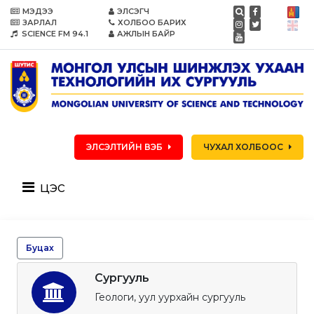
МЭДЭЭ
ЭЛСЭГЧ
ЗАРЛАЛ
ХОЛБОО БАРИХ
SCIENCE FM 94.1
АЖЛЫН БАЙР
ЭЛСЭЛТИЙН ВЭБ
ЧУХАЛ ХОЛБООС
цэс
Буцах
Сургууль
Геологи, уул уурхайн сургууль