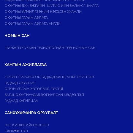
ОЮУТНЫ ДУУ, БҮЖГИЙН "ШУТИС-ИЙН ЗАЛУУС" ЧУУЛГА
ОЮУТНЫ ҮЙЛЧИЛГЭЭНИЙ НЭГДСЭН ХУАНЛИ
ОЮУТНЫ ГАРЫН АВЛАГА
ОЮУТНЫ ГАРЫН АВЛАГА АНГЛИ
НОМЫН САН
ШИНЖЛЭХ УХААН ТЕХНОЛОГИЙН ТӨВ НОМЫН САН
ХАМТЫН АЖИЛЛАГАА
ЗОЧИН ПРОФЕССОР, ГАДААД БАГШ, МЭРГЭЖИЛТЭН
ГАДААД ОЮУТАН
ОЛОН УЛСЫН ХӨТӨЛБӨР, ТӨСЛҮҮД
БАГШ, ОЮУТНУУДАД ЗОРИУЛСАН МЭДЭЭЛЭЛ
ГАДААД ХАРИЛЦАА
САНХҮҮ, ХӨРӨНГӨ ОРУУЛАЛТ
НЭГ КРЕДИТИЙН ҮНЭЛГЭЭ
САНХҮҮ БҮРТГЭЛ