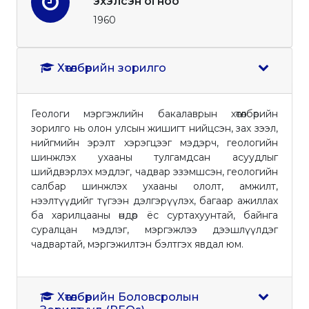
эхэлсэн огноо
1960
Хөтөлбөрийн зорилго
Геологи мэргэжлийн бакалаврын хөтөлбөрийн
зорилго нь олон улсын жишигт нийцсэн, зах зээл,
нийгмийн эрэлт хэрэгцээг мэдэрч, геологийн
шинжлэх ухааны тулгамдсан асуудлыг
шийдвэрлэх мэдлэг, чадвар эзэмшсэн, геологийн
салбар шинжлэх ухааны ололт, амжилт,
нээлтүүдийг түгээн дэлгэрүүлэх, багаар ажиллах
ба харилцааны өндөр ёс суртахуунтай, байнга
суралцан мэдлэг, мэргэжлээ дээшлүүлдэг
чадвартай, мэргэжилтэн бэлтгэх явдал юм.
Хөтөлбөрийн Боловсролын