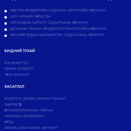
ХӨНГӨН ҮЙЛДВЭРИЙН СУДАЛГАА, ХӨГЖЛИЙН ХҮРЭЭЛЭН
УУЛ УУРХАЙН ХҮРЭЭЛЭН
ОЙ МОДНЫ СУРГАЛТ, СУДАЛГААНЫ ХҮРЭЭЛЭН
ДУЛААНЫ ТЕХНИК, ҮЙЛДВЭРЛЭЛ ЭКОЛОГИЙН ХҮРЭЭЛЭН
ХҮНСНИЙ ЭРДЭМ ШИНЖИЛГЭЭ, СУДАЛГААНЫ ХҮРЭЭЛЭН
БИДНИЙ ТУХАЙ
МЭНДЧИЛГЭЭ
ЭРХЭМ ЗОРИЛГО
ТҮҮХЭН ЗАМНАЛ
ЗАСАГЛАЛ
БОДЛОГО, ДVРЭМ, ЖУРАМ, ТУШААЛ
ЗӨВЛӨЛҮҮД
ҮЙЛ АЖИЛЛАГААНЫ ТАЙЛАН
ЧАНАРЫН МЕНЕЖМЕНТ
БҮТЭЦ
АРХИВ, АЛБАН ХЭРЭГ ХӨТЛӨЛТ