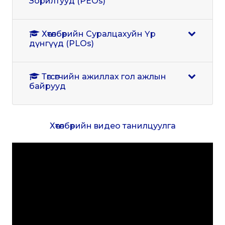
Зорилтууд (PEOs)
Хөтөлбөрийн Суралцахуйн Үр
дүнгүүд (PLOs)
Төгсөгчийн ажиллах гол ажлын
байрууд
Хөтөлбөрийн видео танилцуулга