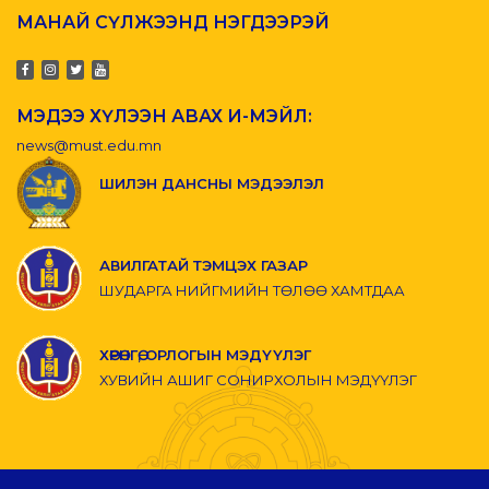
МАНАЙ СҮЛЖЭЭНД НЭГДЭЭРЭЙ
МЭДЭЭ ХҮЛЭЭН АВАХ И-МЭЙЛ:
news@must.edu.mn
ШИЛЭН ДАНСНЫ МЭДЭЭЛЭЛ
АВИЛГАТАЙ ТЭМЦЭХ ГАЗАР
ШУДАРГА НИЙГМИЙН ТӨЛӨӨ ХАМТДАА
ХӨРӨНГӨ, ОРЛОГЫН МЭДҮҮЛЭГ
ХУВИЙН АШИГ СОНИРХОЛЫН МЭДҮҮЛЭГ