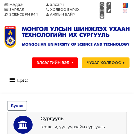
МЭДЭЭ
ЭЛСЭГЧ
ЗАРЛАЛ
ХОЛБОО БАРИХ
SCIENCE FM 94.1
АЖЛЫН БАЙР
ЭЛСЭЛТИЙН ВЭБ
ЧУХАЛ ХОЛБООС
цэс
Буцах
Сургууль
Геологи, уул уурхайн сургууль