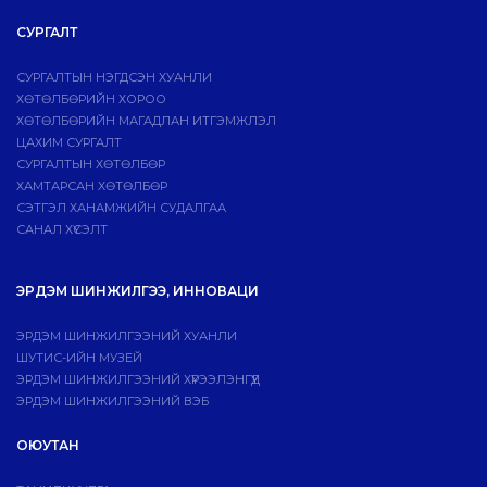
СУРГАЛТ
СУРГАЛТЫН НЭГДСЭН ХУАНЛИ
ХӨТӨЛБӨРИЙН ХОРОО
ХӨТӨЛБӨРИЙН МАГАДЛАН ИТГЭМЖЛЭЛ
ЦАХИМ СУРГАЛТ
СУРГАЛТЫН ХӨТӨЛБӨР
ХАМТАРСАН ХӨТӨЛБӨР
СЭТГЭЛ ХАНАМЖИЙН СУДАЛГАА
САНАЛ ХҮСЭЛТ
ЭРДЭМ ШИНЖИЛГЭЭ, ИННОВАЦИ
ЭРДЭМ ШИНЖИЛГЭЭНИЙ ХУАНЛИ
ШУТИС-ИЙН МУЗЕЙ
ЭРДЭМ ШИНЖИЛГЭЭНИЙ ХҮРЭЭЛЭНГҮҮД
ЭРДЭМ ШИНЖИЛГЭЭНИЙ ВЭБ
ОЮУТАН