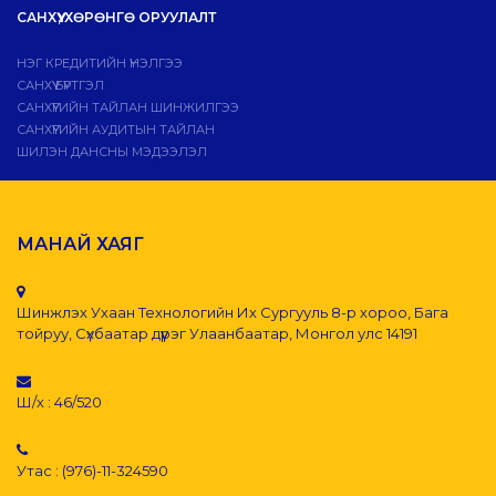
САНХҮҮ, ХӨРӨНГӨ ОРУУЛАЛТ
НЭГ КРЕДИТИЙН ҮНЭЛГЭЭ
САНХҮҮ БҮРТГЭЛ
САНХҮҮГИЙН ТАЙЛАН ШИНЖИЛГЭЭ
САНХҮҮГИЙН АУДИТЫН ТАЙЛАН
ШИЛЭН ДАНСНЫ МЭДЭЭЛЭЛ
МАНАЙ ХАЯГ
Шинжлэх Ухаан Технологийн Их Сургууль 8-р хороо, Бага
тойруу, Сүхбаатар дүүрэг Улаанбаатар, Монгол улс 14191
Ш/х : 46/520
Утас : (976)-11-324590