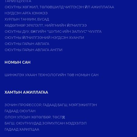
ТАНИЛЦУУЛГА
ОЮУТНЫ ХӨГЖИЛ, ТӨЛӨВШИЛД ЧИГЛЭСЭН ҮЙЛ АЖИЛЛАГАА
НЭГДСЭН АРГА ХЭМЖЭЭ
ХУРЛЫН ТАНХИМ, БУСАД
ХӨДӨЛМӨР ЭРХЛЭЛТ, НИЙГМИЙН ҮЙЛЧИЛГЭЭ
ОЮУТНЫ ДУУ, БҮЖГИЙН "ШУТИС-ИЙН ЗАЛУУС" ЧУУЛГА
ОЮУТНЫ ҮЙЛЧИЛГЭЭНИЙ НЭГДСЭН ХУАНЛИ
ОЮУТНЫ ГАРЫН АВЛАГА
ОЮУТНЫ ГАРЫН АВЛАГА АНГЛИ
НОМЫН САН
ШИНЖЛЭХ УХААН ТЕХНОЛОГИЙН ТӨВ НОМЫН САН
ХАМТЫН АЖИЛЛАГАА
ЗОЧИН ПРОФЕССОР, ГАДААД БАГШ, МЭРГЭЖИЛТЭН
ГАДААД ОЮУТАН
ОЛОН УЛСЫН ХӨТӨЛБӨР, ТӨСЛҮҮД
БАГШ, ОЮУТНУУДАД ЗОРИУЛСАН МЭДЭЭЛЭЛ
ГАДААД ХАРИЛЦАА