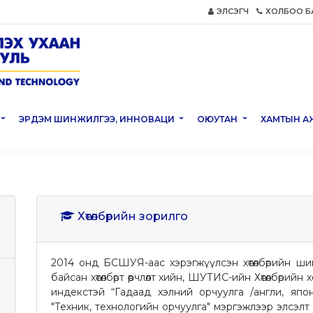
ЭЛСЭГЧ
ХОЛБОО Б
ЭРДЭМ ШИНЖИЛГЭЭ, ИННОВАЦИ
ОЮУТАН
ХАМТЫН А
Хөтөлбөрийн зорилго
2014 онд БСШУЯ-аас хэрэгжүүлсэн хөтөлбөрийн ши
байсан хөтөлбөрт өөрчлөлт хийн, ШУТИС-ийн Хөтөлбөри
индекстэй “Гадаад хэлний орчуулга /англи, япон, 
"Техник, технологийн орчуулга" мэргэжлээр элсэлт ав