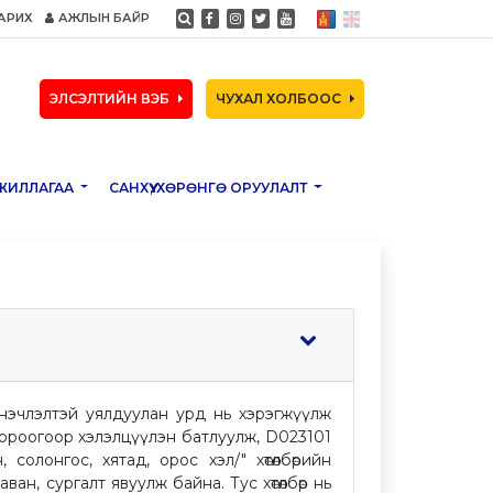
АРИХ
АЖЛЫН БАЙР
ЭЛСЭЛТИЙН ВЭБ
ЧУХАЛ ХОЛБООС
ЖИЛЛАГАА
САНХҮҮ, ХӨРӨНГӨ ОРУУЛАЛТ
нэчлэлтэй уялдуулан урд нь хэрэгжүүлж
йн хороогоор хэлэлцүүлэн батлуулж, D023101
солонгос, хятад, орос хэл/" хөтөлбөрийн
ан, сургалт явуулж байна. Тус хөтөлбөр нь