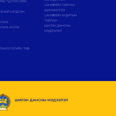
ГИЙН "ШУТИС-ИЙН
САНХҮҮГИЙН ТАЙЛАН
ШИНЖИЛГЭЭ
ЭЭНИЙ НЭГДСЭН
САНХҮҮГИЙН АУДИТЫН
ТАЙЛАН
ВЛАГА
ШИЛЭН ДАНСНЫ
ЛАГА АНГЛИ
МЭДЭЭЛЭЛ
ТЕХНОЛОГИЙН ТӨВ
ШИЛЭН ДАНСНЫ МЭДЭЭЛЭЛ