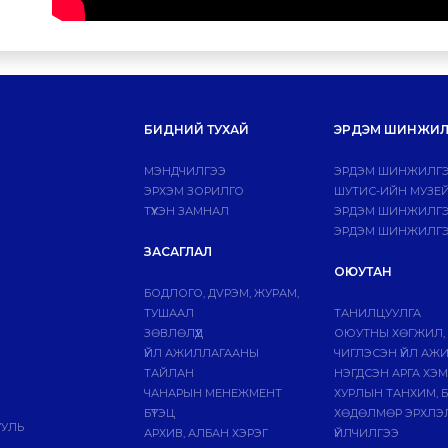
БИДНИЙ ТУХАЙ
ЭРДЭМ ШИНЖИЛ
МЭНДЧИЛГЭЭ
ЭРДЭМ ШИНЖИЛГЭ
ЭРХЭМ ЗОРИЛГО
ШУТИС-ИЙН МУЗЕ
ТҮҮХЭН ЗАМНАЛ
ЭРДЭМ ШИНЖИЛГЭЭ
ЭРДЭМ ШИНЖИЛГЭ
ЗАСАГЛАЛ
ОЮУТАН
БОДЛОГО, ДVРЭМ, ЖУРАМ,
ТУШААЛ
ТАНИЛЦУУЛГА
ЗӨВЛӨЛҮҮД
ОЮУТНЫ ХӨГЖИЛ,
ҮЙЛ АЖИЛЛАГААНЫ
ЧИГЛЭСЭН ҮЙЛ АЖ
ТАЙЛАН
НЭГДСЭН АРГА ХЭ
ЧАНАРЫН МЕНЕЖМЕНТ
ХУРЛЫН ТАНХИМ, 
БҮТЭЦ
ХӨДӨЛМӨР ЭРХЛЭ
УУЛЬ
АРХИВ, АЛБАН ХЭРЭГ
ҮЙЛЧИЛГЭЭ