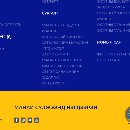
ХӨТЛӨЛТ
ОЮУТНЫ ДУУ, БҮЖ
ЗАЛУУС" ЧУУЛГА
СУРГАЛТ
ОЮУТНЫ ҮЙЛЧИЛГ
ХУАНЛИ
Х СУРГУУЛЬ
ОЮУТНЫ ГАРЫН А
СУРГАЛТЫН НЭГДСЭН
ОЮУТНЫ ГАРЫН АВ
ХУАНЛИ
ГҮҮД
ХӨТӨЛБӨРИЙН ХОРОО
НОМЫН САН
ХӨТӨЛБӨРИЙН МАГАДЛАН
ИТГЭМЖЛЭЛ
ЭН
ЦАХИМ СУРГАЛТ
ШИНЖЛЭХ УХААН 
СУРГАЛТЫН ХӨТӨЛБӨР
НОМЫН САН
ХАМТАРСАН ХӨТӨЛБӨР
ЛЭН
СЭТГЭЛ ХАНАМЖИЙН
ЭН
СУДАЛГАА
САНАЛ ХҮСЭЛТ
МАНАЙ СҮЛЖЭЭНД НЭГДЭЭРЭЙ
-р