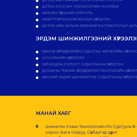
ШУТИС-КООСЭН ТЕХНОЛОГИЙН КОЛЛЕЖ
АХИСАН ТҮВШНИЙ СУРГУУЛЬ
НЭЭЛТТЭЙ БОЛОВСРОЛЫН ХҮРЭЭЛЭН
ШУТИС-ИЙН ХАРЬЯА ЕРӨНХИЙ БОЛОВСРОЛЫН АХЛА
ЭРДЭМ ШИНЖИЛГЭЭНИЙ ХҮРЭЭЛЭН
ХӨНГӨН ҮЙЛДВЭРИЙН СУДАЛГАА, ХӨГЖЛИЙН ХҮРЭЭЛ
УУЛ УУРХАЙН ХҮРЭЭЛЭН
ОЙ МОДНЫ СУРГАЛТ, СУДАЛГААНЫ ХҮРЭЭЛЭН
ДУЛААНЫ ТЕХНИК, ҮЙЛДВЭРЛЭЛ ЭКОЛОГИЙН ХҮРЭЭ
ХҮНСНИЙ ЭРДЭМ ШИНЖИЛГЭЭ, СУДАЛГААНЫ ХҮРЭЭЛ
МАНАЙ ХАЯГ
Шинжлэх Ухаан Технологийн Их Сургууль 8
хороо, Бага тойруу, Сүхбаатар дүүрэг