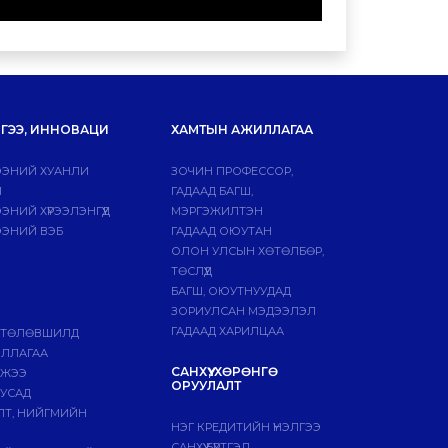
ГЭЭ, ИННОВАЦИ
ХАМТЫН АЖИЛЛАГАА
ЭНИЙ ХУАНЛИ
ЗОЧИН ПРОФЕССОР,
Й
ГАДААД БАГШ,
НИЙ ХҮРЭЭЛЭНГҮҮД
МЭРГЭЖИЛТЭН
ЭНИЙ ВЭБ
ГАДААД ОЮУТАН
ОЛОН УЛСЫН ХӨТӨЛБӨР,
ТӨСЛҮҮД
БАГШ, ОЮУТНУУДАД
ЗОРИУЛСАН МЭДЭЭЛЭЛ
ГАДААД ХАРИЛЦАА
 ТӨЛӨВШИЛД
ИЛЛАГАА
САНХҮҮ, ХӨРӨНГӨ
МЖЭЭ
ОРУУЛАЛТ
БУСАД
ЛТ, НИЙГМИЙН
НЭГ КРЕДИТИЙН ҮНЭЛГЭЭ
САНХҮҮ БҮРТГЭЛ