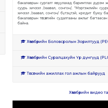
бакалаврын сургалт явуулахад баримтлах дүрэм жу
суурь хичээл /заавал, сонгон/, “Мэргэжлийн суур
хичээл /заавал, сонгон/ бүтэцтэй, кредит буюу ба
бакалаврын төгсөлтийн судалгааны ажлыг багтааса
байна.
Хөтөлбөрийн Боловсролын Зорилтууд (PE
Хөтөлбөрийн Суралцахуйн Үр дүнгүүд (PL
Төгсөгчийн ажиллах гол ажлын байрууд
Хөтөлбөрийн видео 