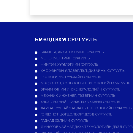
БҮРЭЛДЭХҮҮН СУРГУУЛЬ
БАРИЛГА, АРХИТЕКТУРЫН СУРГУУЛЬ
МЕНЕЖМЕНТИЙН СУРГУУЛЬ
НИЙГЭМ, ХҮМҮҮНЛЭГИЙН СУРГУУЛЬ
ХҮНС, ХӨНГӨН ҮЙЛДВЭРЛЭЛ, ДИЗАЙНЫ СУРГУУЛЬ
ГЕОЛОГИ, УУЛ УУРХАЙН СУРГУУЛЬ
МЭДЭЭЛЭЛ, ХОЛБООНЫ ТЕХНОЛОГИЙН СУРГУУЛЬ
ЭРЧИМ ХҮЧНИЙ ИНЖЕНЕРЧЛЭЛИЙН СУРГУУЛЬ
МЕХАНИК ИНЖЕНЕР, ТЭЭВРИЙН СУРГУУЛЬ
ХЭРЭГЛЭЭНИЙ ШИНЖЛЭХ УХААНЫ СУРГУУЛЬ
ДАРХАН-УУЛ АЙМАГ ДАХЬ ТЕХНОЛОГИЙН СУРГУУЛЬ
"ЭРДЭНЭТ ЦОГЦОЛБОР" ДЭЭД СУРГУУЛЬ
ГАДААД ХЭЛНИЙ СУРГУУЛЬ
ӨМНӨГОВЬ АЙМАГ ДАХЬ ТЕХНОЛОГИЙН ДЭЭД СУРГ
ШУТИС-ИЙН ХАРЬЯА ПОЛИТЕХНИК КОЛЛЕЖ