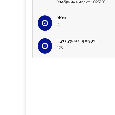
Хөтөлбөрийн индекс - 023101
Жил
4
Цуглуулах кредит
125