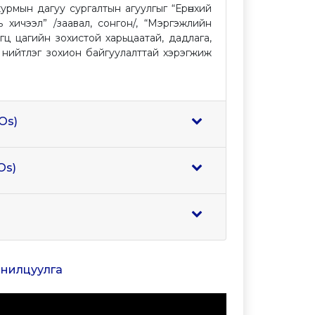
рмын дагуу сургалтын агуулгыг “Ерөнхий
ь хичээл” /заавал, сонгон/, “Мэргэжлийн
гц цагийн зохистой харьцаатай, дадлага,
н нийтлэг зохион байгуулалттай хэрэгжиж
Os)
Os)
танилцуулга