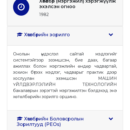
Хөтөлбөр (мэргэжил) хэрэгжүүлж
эхэлсэн огноо
1982
Хөтөлбөрийн зорилго
Онолын үндэслэл сайтай мэдлэгийг
системтэйгээр эзэмшсэн, бие даах, багаар
ажиллах болон мэргэжлийн өндөр чадвартай,
зохион бүтээх мэдлэг, чадварыг практик дээр
хослуулан эзэмшсэн МАШИН
ҮЙЛДВЭРЛЭЛИЙН ТЕХНОЛОГИЙН
бакалаврын зэрэгтэй мэргэжилтэн бэлдэхэд энэ
хөтөлбөрийн зорилго оршино.
Хөтөлбөрийн Боловсролын
Зорилтууд (PEOs)