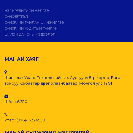
НЭГ КРЕДИТИЙН ҮНЭЛГЭЭ
САНХҮҮ БҮРТГЭЛ
САНХҮҮГИЙН ТАЙЛАН ШИНЖИЛГЭЭ
САНХҮҮГИЙН АУДИТЫН ТАЙЛАН
ШИЛЭН ДАНСНЫ МЭДЭЭЛЭЛ
МАНАЙ ХАЯГ
Шинжлэх Ухаан Технологийн Их Сургууль 8-р хороо, Бага
тойруу, Сүхбаатар дүүрэг Улаанбаатар, Монгол улс 14191
Ш/х : 46/520
Утас : (976)-11-324590
МАНАЙ СҮЛЖЭЭНД НЭГДЭЭРЭЙ