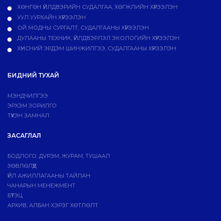
ХӨНГӨН ҮЙЛДВЭРИЙН СУДАЛГАА, ХӨГЖЛИЙН ХҮРЭЭЛЭН
УУЛ УУРХАЙН ХҮРЭЭЛЭН
ОЙ МОДНЫ СУРГАЛТ, СУДАЛГААНЫ ХҮРЭЭЛЭН
ДУЛААНЫ ТЕХНИК, ҮЙЛДВЭРЛЭЛ ЭКОЛОГИЙН ХҮРЭЭЛЭН
ХҮНСНИЙ ЭРДЭМ ШИНЖИЛГЭЭ, СУДАЛГААНЫ ХҮРЭЭЛЭН
БИДНИЙ ТУХАЙ
МЭНДЧИЛГЭЭ
ЭРХЭМ ЗОРИЛГО
ТҮҮХЭН ЗАМНАЛ
ЗАСАГЛАЛ
БОДЛОГО, ДVРЭМ, ЖУРАМ, ТУШААЛ
ЗӨВЛӨЛҮҮД
ҮЙЛ АЖИЛЛАГААНЫ ТАЙЛАН
ЧАНАРЫН МЕНЕЖМЕНТ
БҮТЭЦ
АРХИВ, АЛБАН ХЭРЭГ ХӨТЛӨЛТ