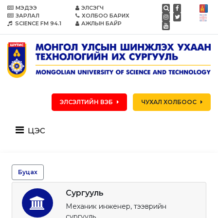
МЭДЭЭ
ЭЛСЭГЧ
ЗАРЛАЛ
ХОЛБОО БАРИХ
SCIENCE FM 94.1
АЖЛЫН БАЙР
ЭЛСЭЛТИЙН ВЭБ
ЧУХАЛ ХОЛБООС
цэс
Буцах
Сургууль
Механик инженер, тээврийн
сургууль