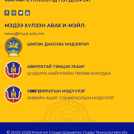
МЭДЭЭ ХҮЛЭЭН АВАХ И-МЭЙЛ:
news@must.edu.mn
ШИЛЭН ДАНСНЫ МЭДЭЭЛЭЛ
АВИЛГАТАЙ ТЭМЦЭХ ГАЗАР
ШУДАРГА НИЙГМИЙН ТӨЛӨӨ ХАМТДАА
ХӨРӨНГӨ, ОРЛОГЫН МЭДҮҮЛЭГ
ХУВИЙН АШИГ СОНИРХОЛЫН МЭДҮҮЛЭГ
© 2005-
2026 Монгол Улсын Шинжлэх Ухаан Технологийн Их