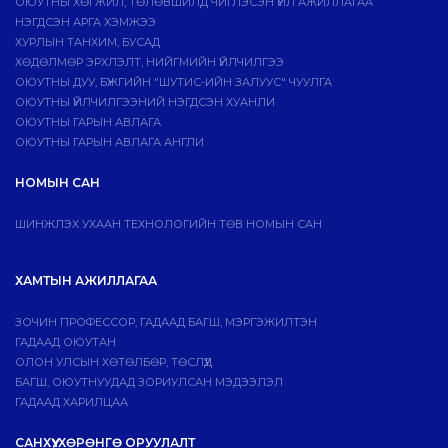
ОЮУТНЫ ХӨГЖИЛ, ТӨЛӨВШИЛД ЧИГЛЭСЭН ҮЙЛ АЖИЛЛАГАА
НЭГДСЭН АРГА ХЭМЖЭЭ
ХУРЛЫН ТАНХИМ, БУСАД
ХӨДӨЛМӨР ЭРХЛЭЛТ, НИЙГМИЙН ҮЙЛЧИЛГЭЭ
ОЮУТНЫ ДУУ, БҮЖГИЙН "ШУТИС-ИЙН ЗАЛУУС" ЧУУЛГА
ОЮУТНЫ ҮЙЛЧИЛГЭЭНИЙ НЭГДСЭН ХУАНЛИ
ОЮУТНЫ ГАРЫН АВЛАГА
ОЮУТНЫ ГАРЫН АВЛАГА АНГЛИ
НОМЫН САН
ШИНЖЛЭХ УХААН ТЕХНОЛОГИЙН ТӨВ НОМЫН САН
ХАМТЫН АЖИЛЛАГАА
ЗОЧИН ПРОФЕССОР, ГАДААД БАГШ, МЭРГЭЖИЛТЭН
ГАДААД ОЮУТАН
ОЛОН УЛСЫН ХӨТӨЛБӨР, ТӨСЛҮҮД
БАГШ, ОЮУТНУУДАД ЗОРИУЛСАН МЭДЭЭЛЭЛ
ГАДААД ХАРИЛЦАА
САНХҮҮ, ХӨРӨНГӨ ОРУУЛАЛТ