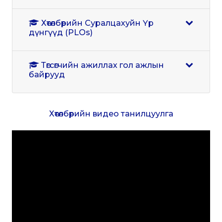
Хөтөлбөрийн Суралцахуйн Үр
дүнгүүд (PLOs)
Төгсөгчийн ажиллах гол ажлын
байрууд
Хөтөлбөрийн видео танилцуулга