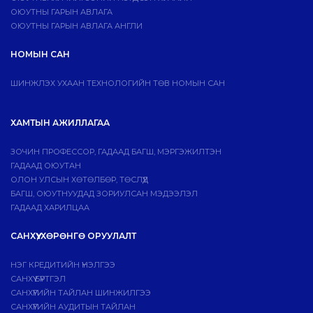
ОЮУТНЫ ГАРЫН АВЛАГА
ОЮУТНЫ ГАРЫН АВЛАГА АНГЛИ
НОМЫН САН
ШИНЖЛЭХ УХААН ТЕХНОЛОГИЙН ТӨВ НОМЫН САН
ХАМТЫН АЖИЛЛАГАА
ЗОЧИН ПРОФЕССОР, ГАДААД БАГШ, МЭРГЭЖИЛТЭН
ГАДААД ОЮУТАН
ОЛОН УЛСЫН ХӨТӨЛБӨР, ТӨСЛҮҮД
БАГШ, ОЮУТНУУДАД ЗОРИУЛСАН МЭДЭЭЛЭЛ
ГАДААД ХАРИЛЦАА
САНХҮҮ, ХӨРӨНГӨ ОРУУЛАЛТ
НЭГ КРЕДИТИЙН ҮНЭЛГЭЭ
САНХҮҮ БҮРТГЭЛ
САНХҮҮГИЙН ТАЙЛАН ШИНЖИЛГЭЭ
САНХҮҮГИЙН АУДИТЫН ТАЙЛАН