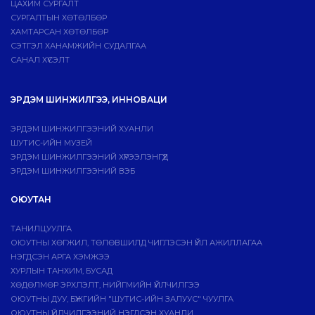
ЦАХИМ СУРГАЛТ
СУРГАЛТЫН ХӨТӨЛБӨР
ХАМТАРСАН ХӨТӨЛБӨР
СЭТГЭЛ ХАНАМЖИЙН СУДАЛГАА
САНАЛ ХҮСЭЛТ
ЭРДЭМ ШИНЖИЛГЭЭ, ИННОВАЦИ
ЭРДЭМ ШИНЖИЛГЭЭНИЙ ХУАНЛИ
ШУТИС-ИЙН МУЗЕЙ
ЭРДЭМ ШИНЖИЛГЭЭНИЙ ХҮРЭЭЛЭНГҮҮД
ЭРДЭМ ШИНЖИЛГЭЭНИЙ ВЭБ
ОЮУТАН
ТАНИЛЦУУЛГА
ОЮУТНЫ ХӨГЖИЛ, ТӨЛӨВШИЛД ЧИГЛЭСЭН ҮЙЛ АЖИЛЛАГАА
НЭГДСЭН АРГА ХЭМЖЭЭ
ХУРЛЫН ТАНХИМ, БУСАД
ХӨДӨЛМӨР ЭРХЛЭЛТ, НИЙГМИЙН ҮЙЛЧИЛГЭЭ
ОЮУТНЫ ДУУ, БҮЖГИЙН "ШУТИС-ИЙН ЗАЛУУС" ЧУУЛГА
ОЮУТНЫ ҮЙЛЧИЛГЭЭНИЙ НЭГДСЭН ХУАНЛИ