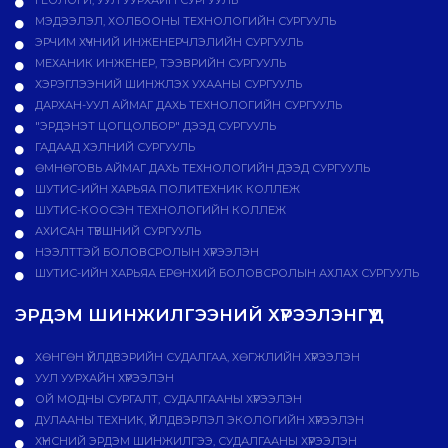
ГЕОЛОГИ, УУЛ УУРХАЙН СУРГУУЛЬ
МЭДЭЭЛЭЛ, ХОЛБООНЫ ТЕХНОЛОГИЙН СУРГУУЛЬ
ЭРЧИМ ХҮЧНИЙ ИНЖЕНЕРЧЛЭЛИЙН СУРГУУЛЬ
МЕХАНИК ИНЖЕНЕР, ТЭЭВРИЙН СУРГУУЛЬ
ХЭРЭГЛЭЭНИЙ ШИНЖЛЭХ УХААНЫ СУРГУУЛЬ
ДАРХАН-УУЛ АЙМАГ ДАХЬ ТЕХНОЛОГИЙН СУРГУУЛЬ
"ЭРДЭНЭТ ЦОГЦОЛБОР" ДЭЭД СУРГУУЛЬ
ГАДААД ХЭЛНИЙ СУРГУУЛЬ
ӨМНӨГОВЬ АЙМАГ ДАХЬ ТЕХНОЛОГИЙН ДЭЭД СУРГУУЛЬ
ШУТИС-ИЙН ХАРЬЯА ПОЛИТЕХНИК КОЛЛЕЖ
ШУТИС-КООСЭН ТЕХНОЛОГИЙН КОЛЛЕЖ
АХИСАН ТҮВШНИЙ СУРГУУЛЬ
НЭЭЛТТЭЙ БОЛОВСРОЛЫН ХҮРЭЭЛЭН
ШУТИС-ИЙН ХАРЬЯА ЕРӨНХИЙ БОЛОВСРОЛЫН АХЛАХ СУРГУУЛЬ
ЭРДЭМ ШИНЖИЛГЭЭНИЙ ХҮРЭЭЛЭНГҮҮД
ХӨНГӨН ҮЙЛДВЭРИЙН СУДАЛГАА, ХӨГЖЛИЙН ХҮРЭЭЛЭН
УУЛ УУРХАЙН ХҮРЭЭЛЭН
ОЙ МОДНЫ СУРГАЛТ, СУДАЛГААНЫ ХҮРЭЭЛЭН
ДУЛААНЫ ТЕХНИК, ҮЙЛДВЭРЛЭЛ ЭКОЛОГИЙН ХҮРЭЭЛЭН
ХҮНСНИЙ ЭРДЭМ ШИНЖИЛГЭЭ, СУДАЛГААНЫ ХҮРЭЭЛЭН