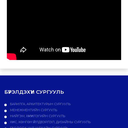
БҮРЭЛДЭХҮҮН СУРГУУЛЬ
БАРИЛГА, АРХИТЕКТУРЫН СУРГУУЛЬ
МЕНЕЖМЕНТИЙН СУРГУУЛЬ
НИЙГЭМ, ХҮМҮҮНЛЭГИЙН СУРГУУЛЬ
ХҮНС, ХӨНГӨН ҮЙЛДВЭРЛЭЛ, ДИЗАЙНЫ СУРГУУЛЬ