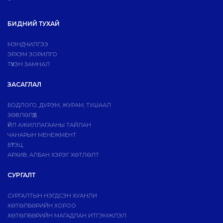
БИДНИЙ ТУХАЙ
МЭНДЧИЛГЭЭ
ЭРХЭМ ЗОРИЛГО
ТҮҮХЭН ЗАМНАЛ
ЗАСАГЛАЛ
БОДЛОГО, ДVРЭМ, ЖУРАМ, ТУШААЛ
ЗӨВЛӨЛҮҮД
ҮЙЛ АЖИЛЛАГААНЫ ТАЙЛАН
ЧАНАРЫН МЕНЕЖМЕНТ
БҮТЭЦ
АРХИВ, АЛБАН ХЭРЭГ ХӨТЛӨЛТ
СУРГАЛТ
СУРГАЛТЫН НЭГДСЭН ХУАНЛИ
ХӨТӨЛБӨРИЙН ХОРОО
ХӨТӨЛБӨРИЙН МАГАДЛАН ИТГЭМЖЛЭЛ