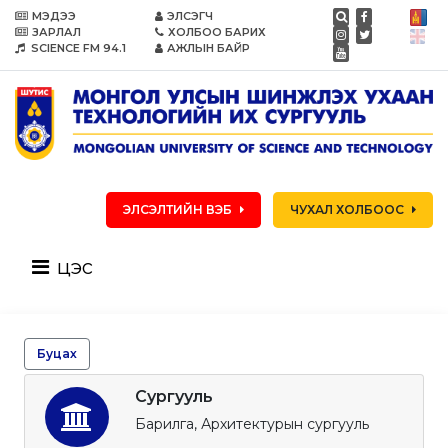
МЭДЭЭ
ЭЛСЭГЧ
ЗАРЛАЛ
ХОЛБОО БАРИХ
SCIENCE FM 94.1
АЖЛЫН БАЙР
ЭЛСЭЛТИЙН ВЭБ
ЧУХАЛ ХОЛБООС
цэс
Буцах
Сургууль
Барилга, Архитектурын сургууль