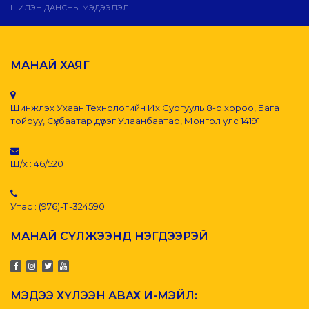
ШИЛЭН ДАНСНЫ МЭДЭЭЛЭЛ
МАНАЙ ХАЯГ
Шинжлэх Ухаан Технологийн Их Сургууль 8-р хороо, Бага
тойруу, Сүхбаатар дүүрэг Улаанбаатар, Монгол улс 14191
Ш/х : 46/520
Утас : (976)-11-324590
МАНАЙ СҮЛЖЭЭНД НЭГДЭЭРЭЙ
МЭДЭЭ ХҮЛЭЭН АВАХ И-МЭЙЛ: