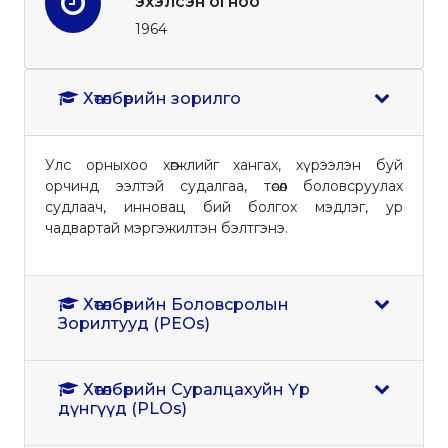
эхэлсэн огноо
1964
Хөтөлбөрийн зорилго
Улс орныхоо хөгжлийг хангах, хүрээлэн буй
орчинд ээлтэй судалгаа, төсөл боловсруулах
судлаач, инновац бий болгох мэдлэг, ур
чадвартай мэргэжилтэн бэлтгэнэ.
Хөтөлбөрийн Боловсролын
Зорилтууд (PEOs)
Хөтөлбөрийн Суралцахуйн Үр
дүнгүүд (PLOs)