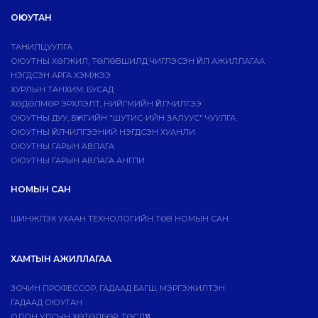
ОЮУТАН
ТАНИЛЦУУЛГА
ОЮУТНЫ ХӨГЖИЛ, ТӨЛӨВШИЛД ЧИГЛЭСЭН ҮЙЛ АЖИЛЛАГАА
НЭГДСЭН АРГА ХЭМЖЭЭ
ХУРЛЫН ТАНХИМ, БУСАД
ХӨДӨЛМӨР ЭРХЛЭЛТ, НИЙГМИЙН ҮЙЛЧИЛГЭЭ
ОЮУТНЫ ДУУ, БҮЖГИЙН "ШУТИС-ИЙН ЗАЛУУС" ЧУУЛГА
ОЮУТНЫ ҮЙЛЧИЛГЭЭНИЙ НЭГДСЭН ХУАНЛИ
ОЮУТНЫ ГАРЫН АВЛАГА
ОЮУТНЫ ГАРЫН АВЛАГА АНГЛИ
НОМЫН САН
ШИНЖЛЭХ УХААН ТЕХНОЛОГИЙН ТӨВ НОМЫН САН
ХАМТЫН АЖИЛЛАГАА
ЗОЧИН ПРОФЕССОР, ГАДААД БАГШ, МЭРГЭЖИЛТЭН
ГАДААД ОЮУТАН
ОЛОН УЛСЫН ХӨТӨЛБӨР, ТӨСЛҮҮД