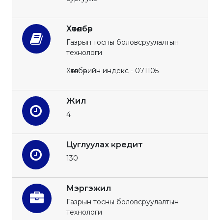
Хөтөлбөр
Газрын тосны боловсруулалтын
технологи
Хөтөлбөрийн индекс - 071105
Жил
4
Цуглуулах кредит
130
Мэргэжил
Газрын тосны боловсруулалтын
технологи