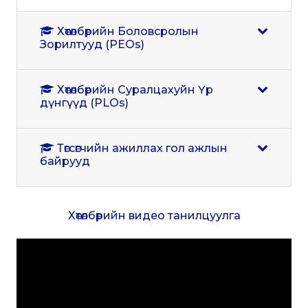
Хөтөлбөрийн Боловсролын
Зорилтууд (PEOs)
Хөтөлбөрийн Суралцахуйн Үр
дүнгүүд (PLOs)
Төгсөгчийн ажиллах гол ажлын
байрууд
Хөтөлбөрийн видео танилцуулга