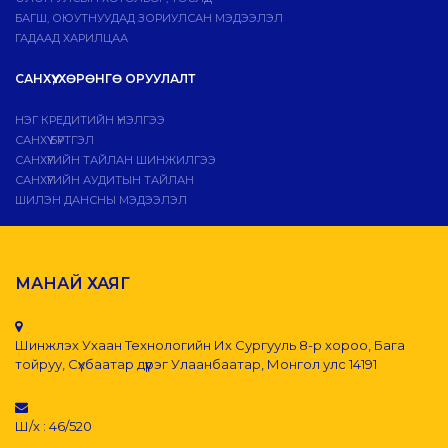
БАГШ, ОЮУТНУУДАД ЗОРИУЛСАН МЭДЭЭЛЭЛ
ГАДААД ХАРИЛЦАА
САНХҮҮ, ХӨРӨНГӨ ОРУУЛАЛТ
НЭГ КРЕДИТИЙН ҮНЭЛГЭЭ
САНХҮҮ БҮРТГЭЛ
САНХҮҮГИЙН ТАЙЛАН ШИНЖИЛГЭЭ
САНХҮҮГИЙН АУДИТЫН ТАЙЛАН
ШИЛЭН ДАНСНЫ МЭДЭЭЛЭЛ
МАНАЙ ХАЯГ
Шинжлэх Ухаан Технологийн Их Сургууль 8-р хороо, Бага
тойруу, Сүхбаатар дүүрэг Улаанбаатар, Монгол улс 14191
Ш/х : 46/520