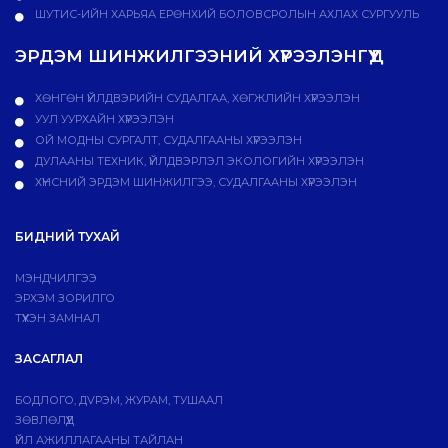
ШУТИС-ИЙН ХАРЬЯА ЕРӨНХИЙ БОЛОВСРОЛЫН АХЛАХ СУРГУУЛЬ
ЭРДЭМ ШИНЖИЛГЭЭНИЙ ХҮРЭЭЛЭНГҮҮД
ХӨНГӨН ҮЙЛДВЭРИЙН СУДАЛГАА, ХӨГЖЛИЙН ХҮРЭЭЛЭН
УУЛ УУРХАЙН ХҮРЭЭЛЭН
ОЙ МОДНЫ СУРГАЛТ, СУДАЛГААНЫ ХҮРЭЭЛЭН
ДУЛААНЫ ТЕХНИК, ҮЙЛДВЭРЛЭЛ ЭКОЛОГИЙН ХҮРЭЭЛЭН
ХҮНСНИЙ ЭРДЭМ ШИНЖИЛГЭЭ, СУДАЛГААНЫ ХҮРЭЭЛЭН
БИДНИЙ ТУХАЙ
МЭНДЧИЛГЭЭ
ЭРХЭМ ЗОРИЛГО
ТҮҮХЭН ЗАМНАЛ
ЗАСАГЛАЛ
БОДЛОГО, ДVРЭМ, ЖУРАМ, ТУШААЛ
ЗӨВЛӨЛҮҮД
ҮЙЛ АЖИЛЛАГААНЫ ТАЙЛАН