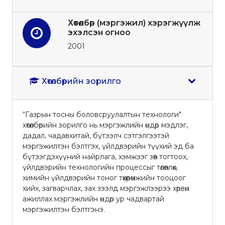
Хөтөлбөр (мэргэжил) хэрэгжүүлж
эхэлсэн огноо
2001
Хөтөлбөрийн зорилго
“Газрын тосны боловсруулалтын технологи"
хөтөлбөрийн зорилго нь мэргэжлийн өндөр мэдлэг,
дадал, чадавхитай, бүтээлч сэтгэлгээтэй
мэргэжилтэн бэлтгэх, үйлдвэрийн түүхий эд ба
бүтээгдэхүүний найрлага, хэмжээг зөв тогтоох,
үйлдвэрийн технологийн процессыг төлөвлөх,
химийн үйлдвэрийн тоног төхөөрөмжийн тооцоог
хийх, загварчлах, зах зээлд мэргэжлээрээ хөрвөн
ажиллах мэргэжлийн өндөр ур чадвартай
мэргэжилтэн бэлтгэнэ.