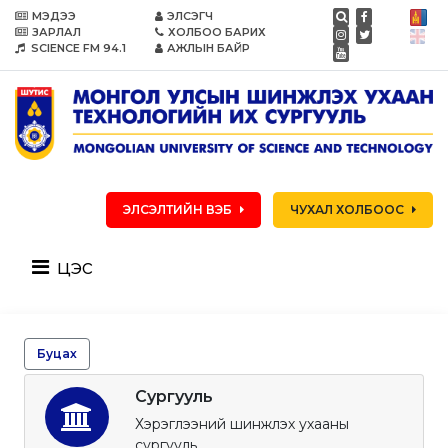
МЭДЭЭ
ЭЛСЭГЧ
ЗАРЛАЛ
ХОЛБОО БАРИХ
SCIENCE FM 94.1
АЖЛЫН БАЙР
ЭЛСЭЛТИЙН ВЭБ
ЧУХАЛ ХОЛБООС
цэс
Буцах
Сургууль
Хэрэглээний шинжлэх ухааны
сургууль