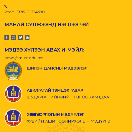
Утас : (976)-11-324590
МАНАЙ СҮЛЖЭЭНД НЭГДЭЭРЭЙ
МЭДЭЭ ХҮЛЭЭН АВАХ И-МЭЙЛ:
news@must.edu.mn
ШИЛЭН ДАНСНЫ МЭДЭЭЛЭЛ
АВИЛГАТАЙ ТЭМЦЭХ ГАЗАР
ШУДАРГА НИЙГМИЙН ТӨЛӨӨ ХАМТДАА
ХӨРӨНГӨ, ОРЛОГЫН МЭДҮҮЛЭГ
ХУВИЙН АШИГ СОНИРХОЛЫН МЭДҮҮЛЭГ