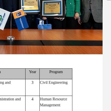
n
Year
Program
ing and
3
Civil Engineering
istration and
4
Human Resource
Management