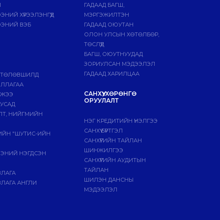
Й
ГАДААД БАГШ,
НИЙ ХҮРЭЭЛЭНГҮҮД
МЭРГЭЖИЛТЭН
ЭНИЙ ВЭБ
ГАДААД ОЮУТАН
ОЛОН УЛСЫН ХӨТӨЛБӨР,
ТӨСЛҮҮД
БАГШ, ОЮУТНУУДАД
ЗОРИУЛСАН МЭДЭЭЛЭЛ
ГАДААД ХАРИЛЦАА
 ТӨЛӨВШИЛД
ИЛЛАГАА
САНХҮҮ, ХӨРӨНГӨ
МЖЭЭ
ОРУУЛАЛТ
БУСАД
ЛТ, НИЙГМИЙН
НЭГ КРЕДИТИЙН ҮНЭЛГЭЭ
САНХҮҮ БҮРТГЭЛ
ГИЙН "ШУТИС-ИЙН
САНХҮҮГИЙН ТАЙЛАН
ШИНЖИЛГЭЭ
ЭЭНИЙ НЭГДСЭН
САНХҮҮГИЙН АУДИТЫН
ТАЙЛАН
ВЛАГА
ШИЛЭН ДАНСНЫ
ЛАГА АНГЛИ
МЭДЭЭЛЭЛ