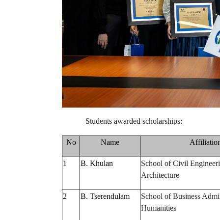
Students awarded scholarships:
No
Name
Affiliatio
1
B. Khulan
School of Civil Engineer
Architecture
2
B. Tserendulam
School of Business Admin
Humanities