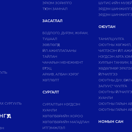
ЭРХЭМ ЗОРИЛГО
ШУТИС-ИЙН МУЗЕ
ТҮҮХЭН ЗАМНАЛ
ЭРДЭМ ШИНЖИЛГЭЭ
ЭРДЭМ ШИНЖИЛГЭ
ЗАСАГЛАЛ
ОЮУТАН
БОДЛОГО, ДVРЭМ, ЖУРАМ,
ТУШААЛ
ТАНИЛЦУУЛГА
ЗӨВЛӨЛҮҮД
ОЮУТНЫ ХӨГЖИЛ,
ҮЙЛ АЖИЛЛАГААНЫ
ЧИГЛЭСЭН ҮЙЛ АЖ
ТАЙЛАН
НЭГДСЭН АРГА ХЭ
ЧАНАРЫН МЕНЕЖМЕНТ
ХУРЛЫН ТАНХИМ, 
БҮТЭЦ
ХӨДӨЛМӨР ЭРХЛЭ
УУЛЬ
АРХИВ, АЛБАН ХЭРЭГ
ҮЙЛЧИЛГЭЭ
ХӨТЛӨЛТ
ОЮУТНЫ ДУУ, БҮЖ
ЗАЛУУС" ЧУУЛГА
СУРГАЛТ
ОЮУТНЫ ҮЙЛЧИЛГ
ХУАНЛИ
Х СУРГУУЛЬ
ОЮУТНЫ ГАРЫН А
СУРГАЛТЫН НЭГДСЭН
ОЮУТНЫ ГАРЫН АВ
ХУАНЛИ
ГҮҮД
ХӨТӨЛБӨРИЙН ХОРОО
НОМЫН САН
ХӨТӨЛБӨРИЙН МАГАДЛАН
ИТГЭМЖЛЭЛ
ЭН