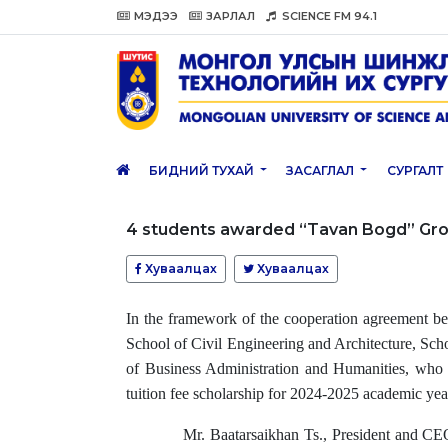
МЭДЭЭ
ЗАРЛАЛ
SCIENCE FM 94.1
БИДНИЙ ТУХАЙ
ЗАСАГЛАЛ
СУРГАЛТ
4 students awarded “Tavan Bogd” Group’
Хуваалцах
Хуваалцах
In the framework of the cooperation agreement b
School of Civil Engineering and Architecture, S
of Business Administration and Humanities, who 
tuition fee scholarship for 2024-2025 academic yea
Mr. Baatarsaikhan Ts., President and CEO of 