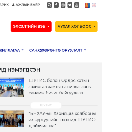
АРИХ
АЖЛЫН БАЙР
ЭЛСЭЛТИЙН ВЭБ
ЧУХАЛ ХОЛБООС
ЖИЛЛАГАА
САНХҮҮ, ХӨРӨНГӨ ОРУУЛАЛТ
ҮҮЛД НЭМЭГДСЭН
ШУТИС болон Ордос хотын
захиргаа хамтын ажиллагааны
санамж бичиг байгууллаа
"БНХАУ-ын Харилцаа холбооны
их сургуулийн төлөөлөгчид ШУТИС-
д айлчиллаа"