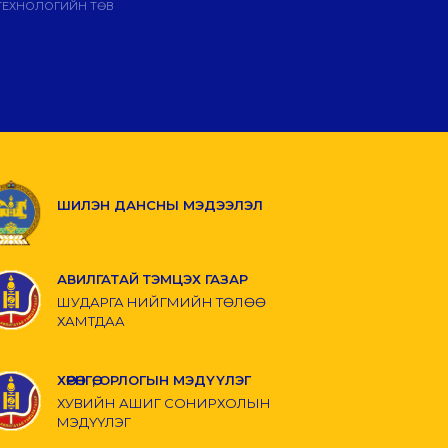
ТЕХНОЛОГИЙН ТӨВ
ШИЛЭН ДАНСНЫ МЭДЭЭЛЭЛ
АВИЛГАТАЙ ТЭМЦЭХ ГАЗАР
ШУДАРГА НИЙГМИЙН ТӨЛӨӨ
ХАМТДАА
ХӨРӨНГӨ, ОРЛОГЫН МЭДҮҮЛЭГ
ХУВИЙН АШИГ СОНИРХОЛЫН
МЭДҮҮЛЭГ