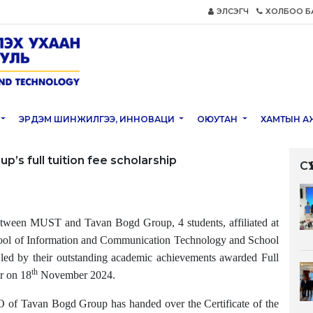
ЭЛСЭГЧ
ХОЛБОО Б
ЭРДЭМ ШИНЖИЛГЭЭ, ИННОВАЦИ
ОЮУТАН
ХАМТЫН А
s full tuition fee scholarship
С
etween MUST and Tavan Bogd Group, 4 students, affiliated at
chool of Information and Communication Technology and School
led by their outstanding academic achievements awarded Full
th
r on 18
November 2024.
Tavan Bogd Group has handed over the Certificate of the