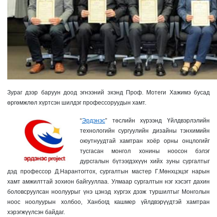
Зураг дээр баруун доод эгнээний эхэнд Проф. Мотеги Хажимэ бусад
өргөмжлөл хүртсэн шилдэг профессоруудын хамт.
“
Эрдэнэс
” төслийн хүрээнд Үйлдвэрлэлийн
технологийн сургуулийн дизайны тэнхимийн
оюутнуудтай хамтран хоёр орны онцлогийг
тусгасан монгол хонины ноосон бэлэг
дурсгалын бүтээгдэхүүн хийх зуны сургалтыг
дэд профессор Д.Нарантогтох, сургалтын мастер Г.Мөнхцэцэг нарын
хамт амжилттай зохион байгууллаа. Улмаар сургалтын нэг хэсэгт дахин
боловсруулсан ноолуурыг үнэ цэнэд хүргэх дээж туршилтыг Монголын
ноос ноолуурын холбоо, Ханбогд кашмер үйлдвэрүүдтэй хамтран
хэрэгжүүлсэн байдаг.