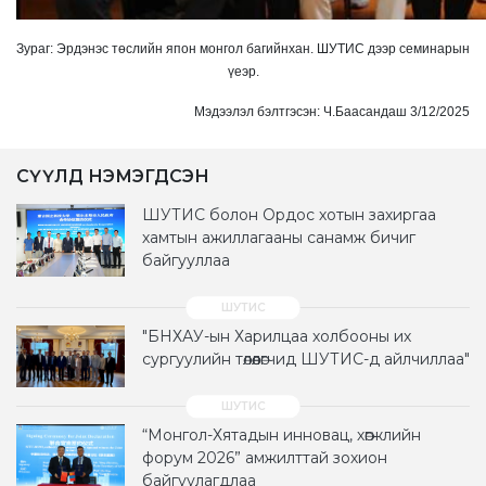
Зураг: Эрдэнэс төслийн япон монгол багийнхан. ШУТИС дээр семинарын
үеэр.
Мэдээлэл бэлтгэсэн: Ч.Баасандаш 3/12/2025
СҮҮЛД НЭМЭГДСЭН
ШУТИС болон Ордос хотын захиргаа
хамтын ажиллагааны санамж бичиг
байгууллаа
"БНХАУ-ын Харилцаа холбооны их
сургуулийн төлөөлөгчид ШУТИС-д айлчиллаа"
“Монгол-Хятадын инновац, хөгжлийн
форум 2026” амжилттай зохион
байгуулагдлаа