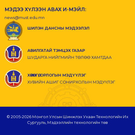
МЭДЭЭ ХҮЛЭЭН АВАХ И-МЭЙЛ:
news@must.edu.mn
ШИЛЭН ДАНСНЫ МЭДЭЭЛЭЛ
АВИЛГАТАЙ ТЭМЦЭХ ГАЗАР
ШУДАРГА НИЙГМИЙН ТӨЛӨӨ ХАМТДАА
ХӨРӨНГӨ, ОРЛОГЫН МЭДҮҮЛЭГ
ХУВИЙН АШИГ СОНИРХОЛЫН МЭДҮҮЛЭГ
© 2005-
2026 Монгол Улсын Шинжлэх Ухаан Технологийн Их
Сургууль, Мэдээллийн технологийн төв