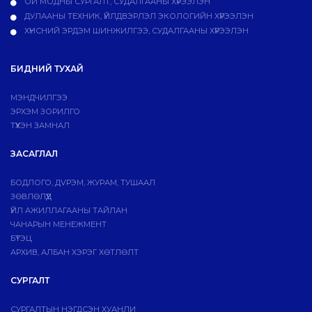
ОЙ МОДНЫ СУРГАЛТ, СУДАЛГААНЫ ХҮРЭЭЛЭН
ДУЛААНЫ ТЕХНИК, ҮЙЛДВЭРЛЭЛ ЭКОЛОГИЙН ХҮРЭЭЛЭН
ХҮНСНИЙ ЭРДЭМ ШИНЖИЛГЭЭ, СУДАЛГААНЫ ХҮРЭЭЛЭН
БИДНИЙ ТУХАЙ
МЭНДЧИЛГЭЭ
ЭРХЭМ ЗОРИЛГО
ТҮҮХЭН ЗАМНАЛ
ЗАСАГЛАЛ
БОДЛОГО, ДVРЭМ, ЖУРАМ, ТУШААЛ
ЗӨВЛӨЛҮҮД
ҮЙЛ АЖИЛЛАГААНЫ ТАЙЛАН
ЧАНАРЫН МЕНЕЖМЕНТ
БҮТЭЦ
АРХИВ, АЛБАН ХЭРЭГ ХӨТЛӨЛТ
СУРГАЛТ
СУРГАЛТЫН НЭГДСЭН ХУАНЛИ