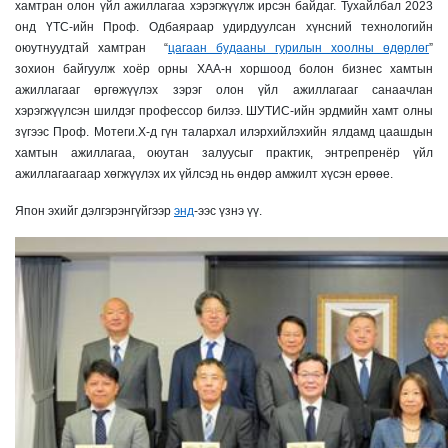
хамтран олон үйл ажиллагаа хэрэгжүүлж ирсэн байдаг. Тухайлбал 2023
онд ҮТС-ийн Проф. Одбаяраар удирдуулсан хүнсний технологийн
оюутнуудтай хамтран “
цагаан будааны гурилын хоолны өдөрлөг
”
зохион байгуулж хоёр орны ХАА-н хоршоод болон бизнес хамтын
ажиллагааг өргөжүүлэх зэрэг олон үйл ажиллагааг санаачлан
хэрэгжүүлсэн шилдэг профессор билээ. ШУТИС-ийн эрдмийн хамт олны
зүгээс Проф. Мотеги.Х-д гүн талархал илэрхийлэхийн ялдамд цаашдын
хамтын ажиллагаа, оюутан залуусыг практик, энтрепренёр үйл
ажиллагаагаар хөгжүүлэх их үйлсэд нь өндөр амжилт хүсэн ерөөе.
Япон эхийг дэлгэрэнгүйгээр
энд
-ээс үзнэ үү.