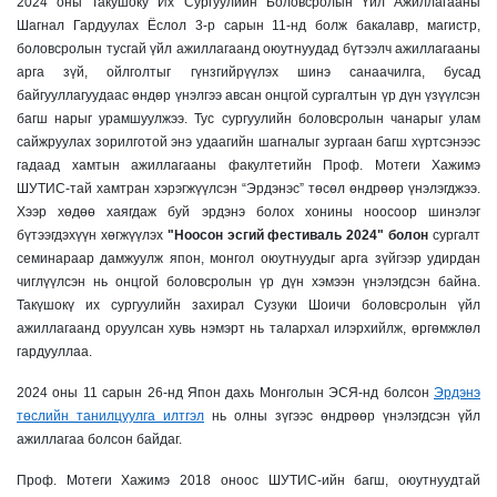
2024 оны Такушоку Их Сургуулийн Боловсролын Үйл Ажиллагааны
Шагнал Гардуулах Ёслол 3-р сарын 11-нд болж бакалавр, магистр,
боловсролын тусгай үйл ажиллагаанд оюутнуудад бүтээлч ажиллагааны
арга зүй, ойлголтыг гүнзгийрүүлэх шинэ санаачилга, бусад
байгууллагуудаас өндөр үнэлгээ авсан онцгой сургалтын үр дүн үзүүлсэн
багш нарыг урамшуулжээ. Тус сургуулийн боловсролын чанарыг улам
сайжруулах зорилготой энэ удаагийн шагналыг зургаан багш хүртсэнээс
гадаад хамтын ажиллагааны факултетийн Проф. Мотеги Хажимэ
ШУТИС-тай хамтран хэрэгжүүлсэн “Эрдэнэс” төсөл өндрөөр үнэлэгджээ.
Хээр хөдөө хаягдаж буй эрдэнэ болох хонины ноосоор шинэлэг
бүтээгдэхүүн хөгжүүлэх
"Ноосон эсгий фестиваль 2024" болон
сургалт
семинараар дамжуулж япон, монгол оюутнуудыг арга зүйгээр удирдан
чиглүүлсэн нь онцгой боловсролын үр дүн хэмээн үнэлэгдсэн байна.
Такүшокү их сургуулийн захирал Сузуки Шоичи боловсролын үйл
ажиллагаанд оруулсан хувь нэмэрт нь талархал илэрхийлж, өргөмжлөл
гардууллаа.
2024 оны 11 сарын 26-нд Япон дахь Монголын ЭСЯ-нд болсон
Эрдэнэ
төслийн танилцуулга илтгэл
нь олны зүгээс өндрөөр үнэлэгдсэн үйл
ажиллагаа болсон байдаг.
Проф. Мотеги Хажимэ 2018 оноос ШУТИС-ийн багш, оюутнуудтай