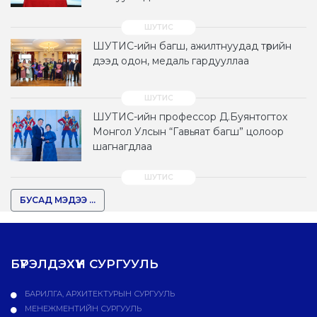
ШУТИС-ийн багш, ажилтнуудад төрийн
дээд одон, медаль гардууллаа
ШУТИС-ийн профессор Д.Буянтогтох
Монгол Улсын “Гавьяат багш” цолоор
шагнагдлаа
БУСАД МЭДЭЭ ...
БҮРЭЛДЭХҮҮН СУРГУУЛЬ
БАРИЛГА, АРХИТЕКТУРЫН СУРГУУЛЬ
МЕНЕЖМЕНТИЙН СУРГУУЛЬ