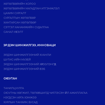
ХӨТӨЛБӨРИЙН ХОРОО
ХӨТӨЛБӨРИЙН МАГАДЛАН ИТГЭМЖЛЭЛ
ЦАХИМ СУРГАЛТ
СУРГАЛТЫН ХӨТӨЛБӨР
ХАМТАРСАН ХӨТӨЛБӨР
СЭТГЭЛ ХАНАМЖИЙН СУДАЛГАА
САНАЛ ХҮСЭЛТ
ЭРДЭМ ШИНЖИЛГЭЭ, ИННОВАЦИ
ЭРДЭМ ШИНЖИЛГЭЭНИЙ ХУАНЛИ
ШУТИС-ИЙН МУЗЕЙ
ЭРДЭМ ШИНЖИЛГЭЭНИЙ ХҮРЭЭЛЭНГҮҮД
ЭРДЭМ ШИНЖИЛГЭЭНИЙ ВЭБ
ОЮУТАН
ТАНИЛЦУУЛГА
ОЮУТНЫ ХӨГЖИЛ, ТӨЛӨВШИЛД ЧИГЛЭСЭН ҮЙЛ АЖИЛЛАГАА
НЭГДСЭН АРГА ХЭМЖЭЭ
ХУРЛЫН ТАНХИМ, БУСАД