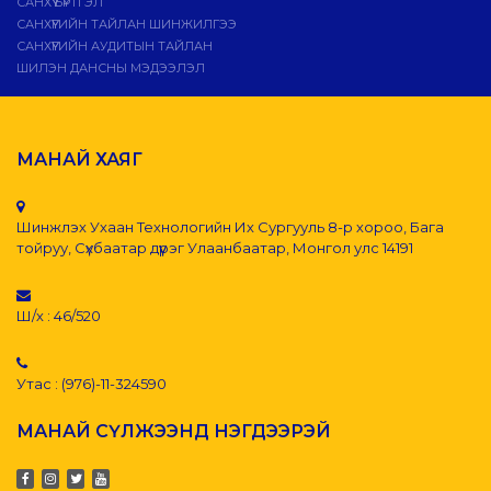
САНХҮҮ БҮРТГЭЛ
САНХҮҮГИЙН ТАЙЛАН ШИНЖИЛГЭЭ
САНХҮҮГИЙН АУДИТЫН ТАЙЛАН
ШИЛЭН ДАНСНЫ МЭДЭЭЛЭЛ
МАНАЙ ХАЯГ
Шинжлэх Ухаан Технологийн Их Сургууль 8-р хороо, Бага
тойруу, Сүхбаатар дүүрэг Улаанбаатар, Монгол улс 14191
Ш/х : 46/520
Утас : (976)-11-324590
МАНАЙ СҮЛЖЭЭНД НЭГДЭЭРЭЙ