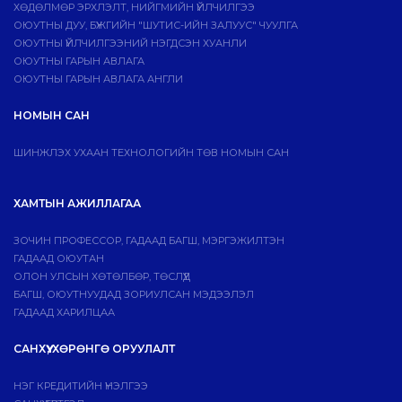
ХӨДӨЛМӨР ЭРХЛЭЛТ, НИЙГМИЙН ҮЙЛЧИЛГЭЭ
ОЮУТНЫ ДУУ, БҮЖГИЙН "ШУТИС-ИЙН ЗАЛУУС" ЧУУЛГА
ОЮУТНЫ ҮЙЛЧИЛГЭЭНИЙ НЭГДСЭН ХУАНЛИ
ОЮУТНЫ ГАРЫН АВЛАГА
ОЮУТНЫ ГАРЫН АВЛАГА АНГЛИ
НОМЫН САН
ШИНЖЛЭХ УХААН ТЕХНОЛОГИЙН ТӨВ НОМЫН САН
ХАМТЫН АЖИЛЛАГАА
ЗОЧИН ПРОФЕССОР, ГАДААД БАГШ, МЭРГЭЖИЛТЭН
ГАДААД ОЮУТАН
ОЛОН УЛСЫН ХӨТӨЛБӨР, ТӨСЛҮҮД
БАГШ, ОЮУТНУУДАД ЗОРИУЛСАН МЭДЭЭЛЭЛ
ГАДААД ХАРИЛЦАА
САНХҮҮ, ХӨРӨНГӨ ОРУУЛАЛТ
НЭГ КРЕДИТИЙН ҮНЭЛГЭЭ