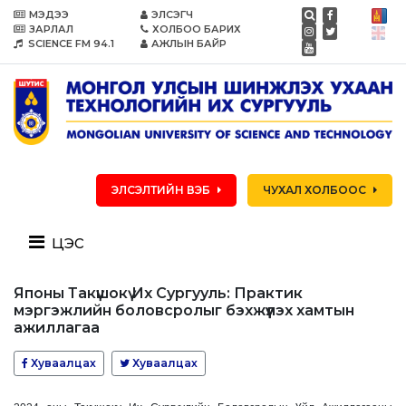
МЭДЭЭ
ЭЛСЭГЧ
ЗАРЛАЛ
ХОЛБОО БАРИХ
SCIENCE FM 94.1
АЖЛЫН БАЙР
ЭЛСЭЛТИЙН ВЭБ
ЧУХАЛ ХОЛБООС
цэс
Японы Такүшокү Их Сургууль: Практик
мэргэжлийн боловсролыг бэхжүүлэх хамтын
ажиллагаа
Хуваалцах
Хуваалцах