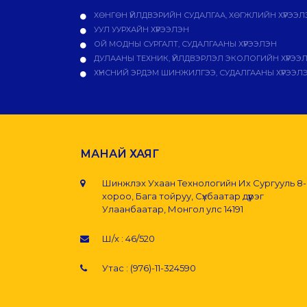
ХӨНГӨН ҮЙЛДВЭРИЙН СУДАЛГАА, ХӨГЖЛИЙН ХҮРЭЭЛ
УУЛ УУРХАЙН ХҮРЭЭЛЭН
ОЙ МОДНЫ СУРГАЛТ, СУДАЛГААНЫ ХҮРЭЭЛЭН
ДУЛААНЫ ТЕХНИК, ҮЙЛДВЭРЛЭЛ ЭКОЛОГИЙН ХҮРЭЭ
ХҮНСНИЙ ЭРДЭМ ШИНЖИЛГЭЭ, СУДАЛГААНЫ ХҮРЭЭЛ
МАНАЙ ХАЯГ
Шинжлэх Ухаан Технологийн Их Сургууль 8
хороо, Бага тойруу, Сүхбаатар дүүрэг
Улаанбаатар, Монгол улс 14191
Ш/х : 46/520
Утас : (976)-11-324590