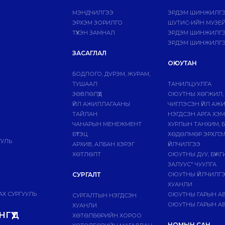
МЭНДЧИЛГЭЭ
ЭРДЭМ ШИНЖИЛГЭ
ЭРХЭМ ЗОРИЛГО
ШУТИС-ИЙН МУЗЕ
ТҮҮХЭН ЗАМНАЛ
ЭРДЭМ ШИНЖИЛГЭЭ
ЭРДЭМ ШИНЖИЛГЭ
ЗАСАГЛАЛ
ОЮУТАН
БОДЛОГО, ДVРЭМ, ЖУРАМ,
ТУШААЛ
ТАНИЛЦУУЛГА
ЗӨВЛӨЛҮҮД
ОЮУТНЫ ХӨГЖИЛ,
ҮЙЛ АЖИЛЛАГААНЫ
ЧИГЛЭСЭН ҮЙЛ АЖ
ТАЙЛАН
НЭГДСЭН АРГА ХЭ
ЧАНАРЫН МЕНЕЖМЕНТ
ХУРЛЫН ТАНХИМ, 
БҮТЭЦ
ХӨДӨЛМӨР ЭРХЛЭ
УУЛЬ
АРХИВ, АЛБАН ХЭРЭГ
ҮЙЛЧИЛГЭЭ
ХӨТЛӨЛТ
ОЮУТНЫ ДУУ, БҮЖ
ЗАЛУУС" ЧУУЛГА
СУРГАЛТ
ОЮУТНЫ ҮЙЛЧИЛГ
ХУАНЛИ
Х СУРГУУЛЬ
ОЮУТНЫ ГАРЫН А
СУРГАЛТЫН НЭГДСЭН
ОЮУТНЫ ГАРЫН АВ
ХУАНЛИ
ГҮҮД
ХӨТӨЛБӨРИЙН ХОРОО
НОМЫН САН