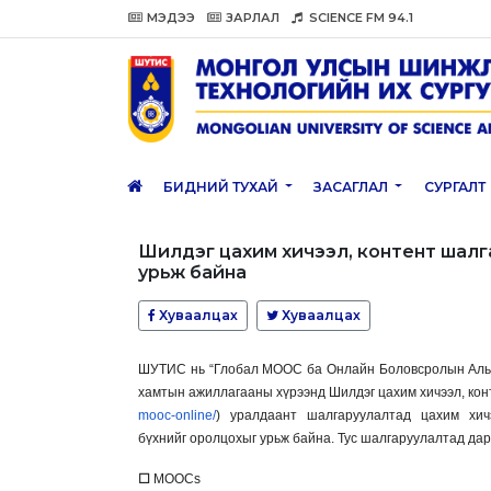
МЭДЭЭ
ЗАРЛАЛ
SCIENCE FM 94.1
БИДНИЙ ТУХАЙ
ЗАСАГЛАЛ
СУРГАЛТ
Шилдэг цахим хичээл, контент шалг
урьж байна
Хуваалцах
Хуваалцах
ШУТИС нь “Глобал MOOC ба Онлайн Боловсролын Алья
хамтын ажиллагааны хүрээнд Шилдэг цахим хичээл, кон
mooc-online/
) уралдаант шалгаруулалтад цахим хич
бүхнийг оролцохыг урьж байна. Тус шалгаруулалтад да
☐
MOOCs