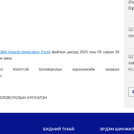
Их
бү
ШУ
за
GMA Awards Application Form
) файлын дагууд 2025 оны 05 сарын 30
ШУ
эн авна.
ха
ёс
ол Нээлттэй боловсролын хүрээлэнгийн захирал
о.
БОЛОВСРОЛЫН ХҮРЭЭЛЭН
БИДНИЙ ТУХАЙ
ЭРДЭМ ШИНЖИЛ