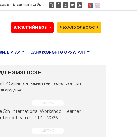
АРИХ
АЖЛЫН БАЙР
ЭЛСЭЛТИЙН ВЭБ
ЧУХАЛ ХОЛБООС
ЖИЛЛАГАА
САНХҮҮ, ХӨРӨНГӨ ОРУУЛАЛТ
ҮҮЛД НЭМЭГДСЭН
ТИС-ийн санхүүжилттэй төсөл сонгон
лгаруулна.
e 5th International Workshop “Learner
ntered Learning” LCL 2026