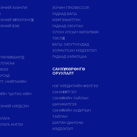
ЭНИЙ ХУАНЛИ
ЗОЧИН ПРОФЕССОР,
Й
ГАДААД БАГШ,
НИЙ ХҮРЭЭЛЭНГҮҮД
МЭРГЭЖИЛТЭН
ЭНИЙ ВЭБ
ГАДААД ОЮУТАН
ОЛОН УЛСЫН ХӨТӨЛБӨР,
ТӨСЛҮҮД
БАГШ, ОЮУТНУУДАД
ЗОРИУЛСАН МЭДЭЭЛЭЛ
ГАДААД ХАРИЛЦАА
 ТӨЛӨВШИЛД
ИЛЛАГАА
САНХҮҮ, ХӨРӨНГӨ
МЖЭЭ
ОРУУЛАЛТ
БУСАД
ЛТ, НИЙГМИЙН
НЭГ КРЕДИТИЙН ҮНЭЛГЭЭ
САНХҮҮ БҮРТГЭЛ
ГИЙН "ШУТИС-ИЙН
САНХҮҮГИЙН ТАЙЛАН
ШИНЖИЛГЭЭ
ЭЭНИЙ НЭГДСЭН
САНХҮҮГИЙН АУДИТЫН
ТАЙЛАН
ВЛАГА
ШИЛЭН ДАНСНЫ
ЛАГА АНГЛИ
МЭДЭЭЛЭЛ