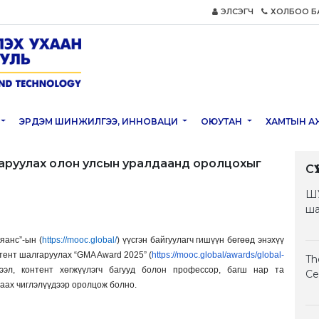
ЭЛСЭГЧ
ХОЛБОО Б
ЭРДЭМ ШИНЖИЛГЭЭ, ИННОВАЦИ
ОЮУТАН
ХАМТЫН А
аруулах олон улсын уралдаанд оролцохыг
С
ШУ
ша
анс”-ын (
https://mooc.global/
) үүсгэн байгуулагч гишүүн бөгөөд энэхүү
тент шалгаруулах “GMA Award 2025” (
https://mooc.global/awards/global-
Th
ээл, контент хөгжүүлэгч багууд болон профессор, багш нар та
Ce
раах чиглэлүүдээр оролцож болно.