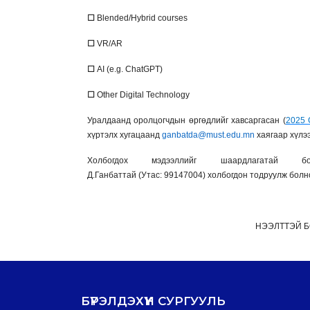
☐
Blended/Hybrid courses
☐
VR/AR
☐
AI (e.g. ChatGPT)
☐
Other Digital Technology
Уралдаанд оролцогчдын өргөдлийг хавсаргасан (
2025 
хүртэлх хугацаанд
ganbatda@must.edu.mn
хаягаар хүлэ
Холбогдох мэдээллийг шаардлагатай б
Д.Ганбаттай (Утас: 99147004) холбогдон тодруулж болн
НЭЭЛТТЭЙ 
БҮРЭЛДЭХҮҮН СУРГУУЛЬ