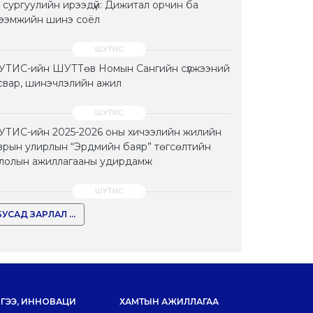
 сургуулийн ирээдүй: Дижитал орчин ба
тээмжийн шинэ соёл
ТИС-ийн ШУТТөв Номын Сангийн сүлжээний
свар, шинэчлэлийн ажил
ТИС-ийн 2025-2026 оны хичээлийн жилийн
врын улирлын “Эрдмийн баяр” төгсөлтийн
лолын ажиллагааны удирдамж
БУСАД ЗАРЛАЛ ...
ГЭЭ, ИННОВАЦИ
ХАМТЫН АЖИЛЛАГАА