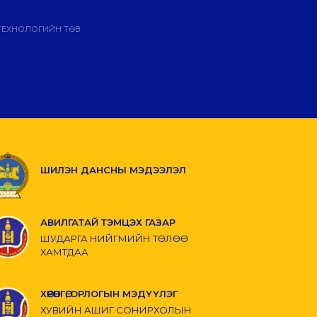
ТЕХНОЛОГИЙН ТӨВ
ШИЛЭН ДАНСНЫ МЭДЭЭЛЭЛ
АВИЛГАТАЙ ТЭМЦЭХ ГАЗАР
ШУДАРГА НИЙГМИЙН ТӨЛӨӨ
ХАМТДАА
ХӨРӨНГӨ, ОРЛОГЫН МЭДҮҮЛЭГ
ХУВИЙН АШИГ СОНИРХОЛЫН