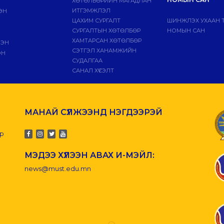
ХӨТӨЛБӨРИЙН МАГАДЛАН
ИТГЭМЖЛЭЛ
ЭН
ЦАХИМ СУРГАЛТ
ШИНЖЛЭХ УХААН 
СУРГАЛТЫН ХӨТӨЛБӨР
НОМЫН САН
ХАМТАРСАН ХӨТӨЛБӨР
ЛЭН
СЭТГЭЛ ХАНАМЖИЙН
ЭН
СУДАЛГАА
САНАЛ ХҮСЭЛТ
МАНАЙ СҮЛЖЭЭНД НЭГДЭЭРЭЙ
-р
МЭДЭЭ ХҮЛЭЭН АВАХ И-МЭЙЛ:
news@must.edu.mn