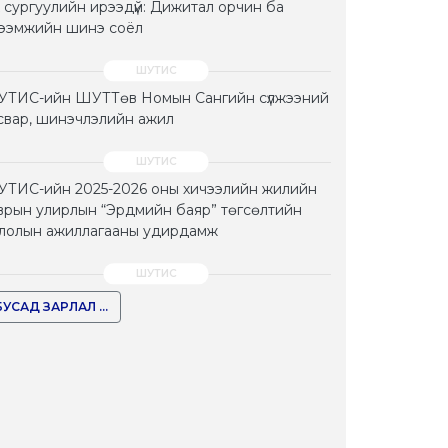
 сургуулийн ирээдүй: Дижитал орчин ба
тээмжийн шинэ соёл
ТИС-ийн ШУТТөв Номын Сангийн сүлжээний
свар, шинэчлэлийн ажил
ТИС-ийн 2025-2026 оны хичээлийн жилийн
врын улирлын “Эрдмийн баяр” төгсөлтийн
лолын ажиллагааны удирдамж
БУСАД ЗАРЛАЛ ...