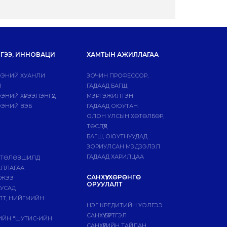
ГЭЭ, ИННОВАЦИ
ХАМТЫН АЖИЛЛАГАА
ЭНИЙ ХУАНЛИ
ЗОЧИН ПРОФЕССОР,
Й
ГАДААД БАГШ,
НИЙ ХҮРЭЭЛЭНГҮҮД
МЭРГЭЖИЛТЭН
ЭНИЙ ВЭБ
ГАДААД ОЮУТАН
ОЛОН УЛСЫН ХӨТӨЛБӨР,
ТӨСЛҮҮД
БАГШ, ОЮУТНУУДАД
ЗОРИУЛСАН МЭДЭЭЛЭЛ
ГАДААД ХАРИЛЦАА
 ТӨЛӨВШИЛД
ИЛЛАГАА
САНХҮҮ, ХӨРӨНГӨ
МЖЭЭ
ОРУУЛАЛТ
БУСАД
ЛТ, НИЙГМИЙН
НЭГ КРЕДИТИЙН ҮНЭЛГЭЭ
САНХҮҮ БҮРТГЭЛ
ГИЙН "ШУТИС-ИЙН
САНХҮҮГИЙН ТАЙЛАН