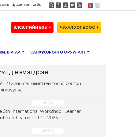
АРИХ
АЖЛЫН БАЙР
ЭЛСЭЛТИЙН ВЭБ
ЧУХАЛ ХОЛБООС
ЖИЛЛАГАА
САНХҮҮ, ХӨРӨНГӨ ОРУУЛАЛТ
ҮҮЛД НЭМЭГДСЭН
ТИС-ийн санхүүжилттэй төсөл сонгон
лгаруулна.
e 5th International Workshop “Learner
ntered Learning” LCL 2026