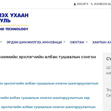
ЭЛСЭГЧ
ХОЛБОО Б
ЭРДЭМ ШИНЖИЛГЭЭ, ИННОВАЦИ
ОЮУТАН
ХАМТЫН А
энхимийн эрхлэгчийн албан тушаалын сонгон
С
ШУ
ша
йн эрхлэгчийн албан тушаалын сонгон шалгаруулалтын
Th
Ce
гчийн албан тушаалын сонгон шалгаруулалтын зар
н эрхлэгчийн албан тушаалын сонгон шалгаруулалтын