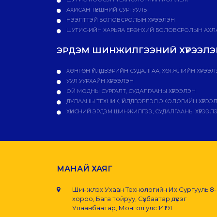
АХИСАН ТҮВШНИЙ СУРГУУЛЬ
НЭЭЛТТЭЙ БОЛОВСРОЛЫН ХҮРЭЭЛЭН
ШУТИС-ИЙН ХАРЬЯА ЕРӨНХИЙ БОЛОВСРОЛЫН АХЛА
ЭРДЭМ ШИНЖИЛГЭЭНИЙ ХҮРЭЭЛЭН
ХӨНГӨН ҮЙЛДВЭРИЙН СУДАЛГАА, ХӨГЖЛИЙН ХҮРЭЭЛ
УУЛ УУРХАЙН ХҮРЭЭЛЭН
ОЙ МОДНЫ СУРГАЛТ, СУДАЛГААНЫ ХҮРЭЭЛЭН
ДУЛААНЫ ТЕХНИК, ҮЙЛДВЭРЛЭЛ ЭКОЛОГИЙН ХҮРЭЭ
ХҮНСНИЙ ЭРДЭМ ШИНЖИЛГЭЭ, СУДАЛГААНЫ ХҮРЭЭЛ
МАНАЙ ХАЯГ
Шинжлэх Ухаан Технологийн Их Сургууль 8
хороо, Бага тойруу, Сүхбаатар дүүрэг
Улаанбаатар, Монгол улс 14191