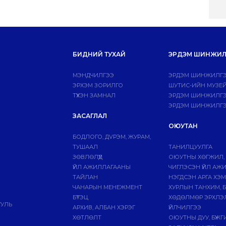
БИДНИЙ ТУХАЙ
ЭРДЭМ ШИНЖИЛ
МЭНДЧИЛГЭЭ
ЭРДЭМ ШИНЖИЛГЭ
ЭРХЭМ ЗОРИЛГО
ШУТИС-ИЙН МУЗЕ
ТҮҮХЭН ЗАМНАЛ
ЭРДЭМ ШИНЖИЛГЭЭ
ЭРДЭМ ШИНЖИЛГЭ
ЗАСАГЛАЛ
ОЮУТАН
БОДЛОГО, ДVРЭМ, ЖУРАМ,
ТУШААЛ
ТАНИЛЦУУЛГА
ЗӨВЛӨЛҮҮД
ОЮУТНЫ ХӨГЖИЛ,
ҮЙЛ АЖИЛЛАГААНЫ
ЧИГЛЭСЭН ҮЙЛ АЖ
ТАЙЛАН
НЭГДСЭН АРГА ХЭ
ЧАНАРЫН МЕНЕЖМЕНТ
ХУРЛЫН ТАНХИМ, 
БҮТЭЦ
ХӨДӨЛМӨР ЭРХЛЭ
УУЛЬ
АРХИВ, АЛБАН ХЭРЭГ
ҮЙЛЧИЛГЭЭ
ХӨТЛӨЛТ
ОЮУТНЫ ДУУ, БҮЖ