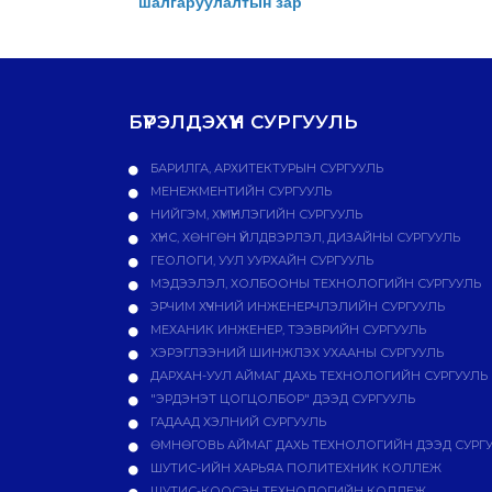
шалгаруулалтын зар
БҮРЭЛДЭХҮҮН СУРГУУЛЬ
БАРИЛГА, АРХИТЕКТУРЫН СУРГУУЛЬ
МЕНЕЖМЕНТИЙН СУРГУУЛЬ
НИЙГЭМ, ХҮМҮҮНЛЭГИЙН СУРГУУЛЬ
ХҮНС, ХӨНГӨН ҮЙЛДВЭРЛЭЛ, ДИЗАЙНЫ СУРГУУЛЬ
ГЕОЛОГИ, УУЛ УУРХАЙН СУРГУУЛЬ
МЭДЭЭЛЭЛ, ХОЛБООНЫ ТЕХНОЛОГИЙН СУРГУУЛЬ
ЭРЧИМ ХҮЧНИЙ ИНЖЕНЕРЧЛЭЛИЙН СУРГУУЛЬ
МЕХАНИК ИНЖЕНЕР, ТЭЭВРИЙН СУРГУУЛЬ
ХЭРЭГЛЭЭНИЙ ШИНЖЛЭХ УХААНЫ СУРГУУЛЬ
ДАРХАН-УУЛ АЙМАГ ДАХЬ ТЕХНОЛОГИЙН СУРГУУЛЬ
"ЭРДЭНЭТ ЦОГЦОЛБОР" ДЭЭД СУРГУУЛЬ
ГАДААД ХЭЛНИЙ СУРГУУЛЬ
ӨМНӨГОВЬ АЙМАГ ДАХЬ ТЕХНОЛОГИЙН ДЭЭД СУРГ
ШУТИС-ИЙН ХАРЬЯА ПОЛИТЕХНИК КОЛЛЕЖ
ШУТИС-КООСЭН ТЕХНОЛОГИЙН КОЛЛЕЖ