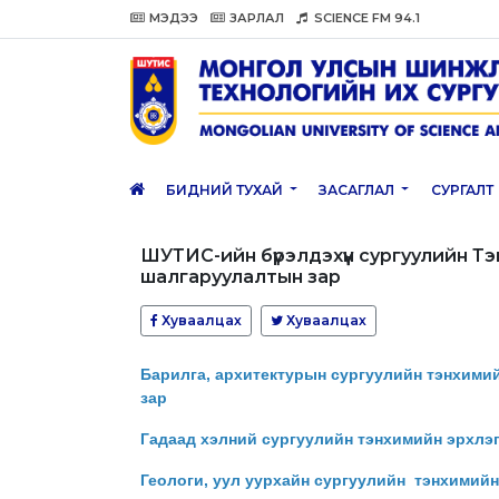
МЭДЭЭ
ЗАРЛАЛ
SCIENCE FM 94.1
БИДНИЙ ТУХАЙ
ЗАСАГЛАЛ
СУРГАЛТ
ШУТИС-ийн бүрэлдэхүүн сургуулийн Т
шалгаруулалтын зар
Хуваалцах
Хуваалцах
Барилга, архитектурын сургуулийн тэнхими
зар
Гадаад хэлний сургуулийн тэнхимийн эрхлэ
Геологи, уул уурхайн сургуулийн тэнхимий