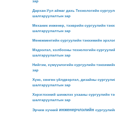
зар
Дархан-Уул аймаг дахь Технологийн сургуу
шалгаруулалтын зар
Механик инженер, тээврийн сургуулийн тэн
шалгаруулалтын зар
Менежментийн сургуулийн тэнхимийн эрхлэг
Мэдээлэл, холбооны технологийн сургуулий
шалгаруулалтын зар
Нийгэм, хүмүүнлэгийн сургуулийн тэнхимий
зар
Хүнс, хөнгөн үйлдвэрлэл, дизайны сургуул
шалгаруулалтын зар
Хэрэглээний шинжлэх ухааны сургуулийн тэ
шалгаруулалтын зар
инженерчлэлийн
Эрчим хүчний
сургуулийн