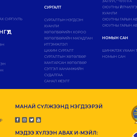
ЗАЛУУС" ЧУУЛГА
СУРГАЛТ
ОЮУТНЫ ҮЙЛЧИЛГ
ХУАНЛИ
Х СУРГУУЛЬ
ОЮУТНЫ ГАРЫН А
СУРГАЛТЫН НЭГДСЭН
ОЮУТНЫ ГАРЫН АВ
ХУАНЛИ
ГҮҮД
ХӨТӨЛБӨРИЙН ХОРОО
НОМЫН САН
ХӨТӨЛБӨРИЙН МАГАДЛАН
ИТГЭМЖЛЭЛ
ЭН
ЦАХИМ СУРГАЛТ
ШИНЖЛЭХ УХААН 
СУРГАЛТЫН ХӨТӨЛБӨР
НОМЫН САН
ХАМТАРСАН ХӨТӨЛБӨР
ЛЭН
СЭТГЭЛ ХАНАМЖИЙН
ЭН
СУДАЛГАА
САНАЛ ХҮСЭЛТ
МАНАЙ СҮЛЖЭЭНД НЭГДЭЭРЭЙ
-р
МЭДЭЭ ХҮЛЭЭН АВАХ И-МЭЙЛ: