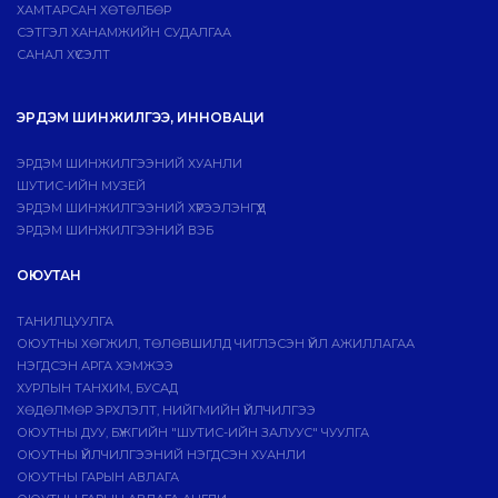
ХАМТАРСАН ХӨТӨЛБӨР
СЭТГЭЛ ХАНАМЖИЙН СУДАЛГАА
САНАЛ ХҮСЭЛТ
ЭРДЭМ ШИНЖИЛГЭЭ, ИННОВАЦИ
ЭРДЭМ ШИНЖИЛГЭЭНИЙ ХУАНЛИ
ШУТИС-ИЙН МУЗЕЙ
ЭРДЭМ ШИНЖИЛГЭЭНИЙ ХҮРЭЭЛЭНГҮҮД
ЭРДЭМ ШИНЖИЛГЭЭНИЙ ВЭБ
ОЮУТАН
ТАНИЛЦУУЛГА
ОЮУТНЫ ХӨГЖИЛ, ТӨЛӨВШИЛД ЧИГЛЭСЭН ҮЙЛ АЖИЛЛАГАА
НЭГДСЭН АРГА ХЭМЖЭЭ
ХУРЛЫН ТАНХИМ, БУСАД
ХӨДӨЛМӨР ЭРХЛЭЛТ, НИЙГМИЙН ҮЙЛЧИЛГЭЭ
ОЮУТНЫ ДУУ, БҮЖГИЙН "ШУТИС-ИЙН ЗАЛУУС" ЧУУЛГА
ОЮУТНЫ ҮЙЛЧИЛГЭЭНИЙ НЭГДСЭН ХУАНЛИ
ОЮУТНЫ ГАРЫН АВЛАГА