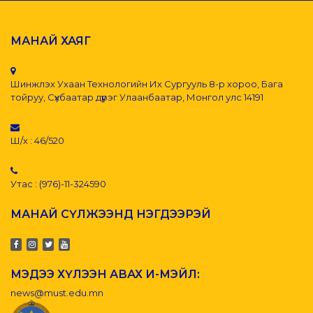
МАНАЙ ХАЯГ
Шинжлэх Ухаан Технологийн Их Сургууль 8-р хороо, Бага
тойруу, Сүхбаатар дүүрэг Улаанбаатар, Монгол улс 14191
Ш/х : 46/520
Утас : (976)-11-324590
МАНАЙ СҮЛЖЭЭНД НЭГДЭЭРЭЙ
МЭДЭЭ ХҮЛЭЭН АВАХ И-МЭЙЛ:
news@must.edu.mn