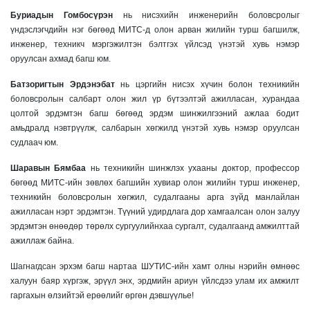
Буриадын Гомбосүрэн
нь нисэхийн инженерийн боловсролыг
үндэслэгчдийн нэг бөгөөд МИТС-д олон арван жилийн турш багшилж,
инженер, техникч мэргэжилтэн бэлтгэх үйлсэд үнэтэй хувь нэмэр
оруулсан ахмад багш юм.
Батзоригтын Эрдэнэбат
нь цэргийн нисэх хүчин болон техникийн
боловсролын салбарт олон жил үр бүтээлтэй ажилласан, хурандаа
цолтой эрдэмтэн багш бөгөөд эрдэм шинжилгээний ажлаа бодит
амьдралд нэвтрүүлж, салбарын хөгжилд үнэтэй хувь нэмэр оруулсан
судлаач юм.
Шаравын Бямбаа
нь техникийн шинжлэх ухааны доктор, профессор
бөгөөд МИТС-ийн зөвлөх багшийн хувиар олон жилийн турш инженер,
техникийн боловсролын хөгжил, судалгааны арга зүйд манлайлан
ажилласан нэрт эрдэмтэн. Түүний удирдлага дор хамгаалсан олон залуу
эрдэмтэн өнөөдөр төрөлх сургуулийнхаа сургалт, судалгаанд амжилттай
ажиллаж байна.
Шагнагдсан эрхэм багш нартаа ШУТИС-ийн хамт олны нэрийн өмнөөс
халуун баяр хүргэж, эрүүл энх, эрдмийн ариун үйлсдээ улам их амжилт
гаргахын өлзийтэй ерөөлийг өргөн дэвшүүлье!