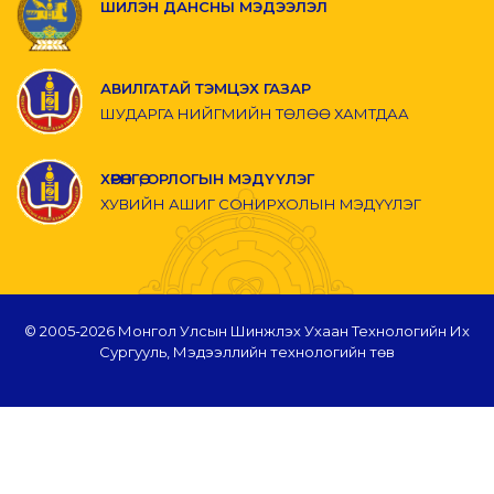
ШИЛЭН ДАНСНЫ МЭДЭЭЛЭЛ
АВИЛГАТАЙ ТЭМЦЭХ ГАЗАР
ШУДАРГА НИЙГМИЙН ТӨЛӨӨ ХАМТДАА
ХӨРӨНГӨ, ОРЛОГЫН МЭДҮҮЛЭГ
ХУВИЙН АШИГ СОНИРХОЛЫН МЭДҮҮЛЭГ
© 2005-
2026 Монгол Улсын Шинжлэх Ухаан Технологийн Их
Сургууль, Мэдээллийн технологийн төв