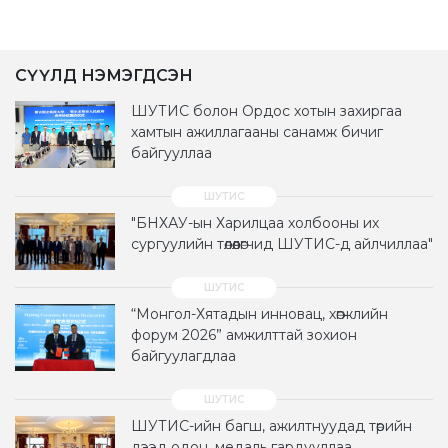
СҮҮЛД НЭМЭГДСЭН
ШУТИС болон Ордос хотын захиргаа
хамтын ажиллагааны санамж бичиг
байгууллаа
"БНХАУ-ын Харилцаа холбооны их
сургуулийн төлөөлөгчид ШУТИС-д айлчиллаа"
“Монгол-Хятадын инновац, хөгжлийн
форум 2026” амжилттай зохион
байгуулагдлаа
ШУТИС-ийн багш, ажилтнуудад төрийн
дээд одон, медаль гардууллаа