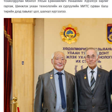
тохиолдуулан Монгол Улсын Ерөнхийлөгч Ухнаагийн Хүрэлсүх зарлиг
гаргаж, Шинжлэх ухаан технологийн их сургуулийн МИТС гурван багш
төрийн дээд гавьяат цол, шагнал хүртээлээ.