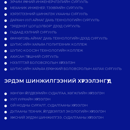
ЭРЧИМ ХҮЧНИЙ ИНЖЕНЕРЧЛЭЛИЙН СУРГУУЛЬ
МЕХАНИК ИНЖЕНЕР, ТЭЭВРИЙН СУРГУУЛЬ
ХЭРЭГЛЭЭНИЙ ШИНЖЛЭХ УХААНЫ СУРГУУЛЬ
ДАРХАН-УУЛ АЙМАГ ДАХЬ ТЕХНОЛОГИЙН СУРГУУЛЬ
"ЭРДЭНЭТ ЦОГЦОЛБОР" ДЭЭД СУРГУУЛЬ
ГАДААД ХЭЛНИЙ СУРГУУЛЬ
ӨМНӨГОВЬ АЙМАГ ДАХЬ ТЕХНОЛОГИЙН ДЭЭД СУРГУУЛЬ
ШУТИС-ИЙН ХАРЬЯА ПОЛИТЕХНИК КОЛЛЕЖ
ШУТИС-КООСЭН ТЕХНОЛОГИЙН КОЛЛЕЖ
АХИСАН ТҮВШНИЙ СУРГУУЛЬ
НЭЭЛТТЭЙ БОЛОВСРОЛЫН ХҮРЭЭЛЭН
ШУТИС-ИЙН ХАРЬЯА ЕРӨНХИЙ БОЛОВСРОЛЫН АХЛАХ СУРГУУЛЬ
ЭРДЭМ ШИНЖИЛГЭЭНИЙ ХҮРЭЭЛЭНГҮҮД
ХӨНГӨН ҮЙЛДВЭРИЙН СУДАЛГАА, ХӨГЖЛИЙН ХҮРЭЭЛЭН
УУЛ УУРХАЙН ХҮРЭЭЛЭН
ОЙ МОДНЫ СУРГАЛТ, СУДАЛГААНЫ ХҮРЭЭЛЭН
ДУЛААНЫ ТЕХНИК, ҮЙЛДВЭРЛЭЛ ЭКОЛОГИЙН ХҮРЭЭЛЭН
ХҮНСНИЙ ЭРДЭМ ШИНЖИЛГЭЭ, СУДАЛГААНЫ ХҮРЭЭЛЭН