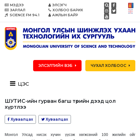
МЭДЭЭ
ЭЛСЭГЧ
ЗАРЛАЛ
ХОЛБОО БАРИХ
SCIENCE FM 94.1
АЖЛЫН БАЙР
ЭЛСЭЛТИЙН ВЭБ
ЧУХАЛ ХОЛБООС
цэс
ШУТИС-ийн гурван багш төрийн дээд цол
хүртлээ
Хуваалцах
Хуваалцах
Монгол Улсад нисэх хүчин үүсэж хөгжсөний 100 жилийн ойг