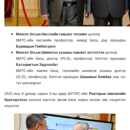
Монгол Улсын Нисэхийн гавьяат техникч
цолоор
МИТС-ийн нисэхийн профессор, ахмад багш, дэд хурандаа
Буриадын Гомбосүрэн
Монгол Улсын Шинжлэх ухааны гавьяат зүтгэлтэн
цолоор
МИТС-ийн багш, доктор (Ph.D), профессор, бэлтгэл хурандаа
Батзоригтын Эрдэнэбат
МИТС-ийн зөвлөх багш, техникийн шинжлэх ухааны доктор
(Sc.D), профессор, бэлтгэл хурандаа
Шаравын Бямбаа
нар тус
тус шагнагдсан.
2025 оны 6 дугаар сарын 3-ны өдөр ШУТИС-ийн
Ректорын зөвлөлийн
бүрэлдэхүүн
шагнал хүртсэн эрхэм багш нарыг хүлээн авч, хүндэтгэл
үзүүллээ.