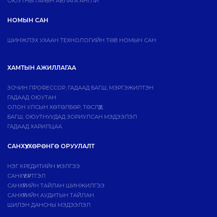
ОЮУТНЫ ГАРЫН АВЛАГА АНГЛИ
НОМЫН САН
ШИНЖЛЭХ УХААН ТЕХНОЛОГИЙН ТӨВ НОМЫН САН
ХАМТЫН АЖИЛЛАГАА
ЗОЧИН ПРОФЕССОР, ГАДААД БАГШ, МЭРГЭЖИЛТЭН
ГАДААД ОЮУТАН
ОЛОН УЛСЫН ХӨТӨЛБӨР, ТӨСЛҮҮД
БАГШ, ОЮУТНУУДАД ЗОРИУЛСАН МЭДЭЭЛЭЛ
ГАДААД ХАРИЛЦАА
САНХҮҮ, ХӨРӨНГӨ ОРУУЛАЛТ
НЭГ КРЕДИТИЙН ҮНЭЛГЭЭ
САНХҮҮ БҮРТГЭЛ
САНХҮҮГИЙН ТАЙЛАН ШИНЖИЛГЭЭ
САНХҮҮГИЙН АУДИТЫН ТАЙЛАН
ШИЛЭН ДАНСНЫ МЭДЭЭЛЭЛ