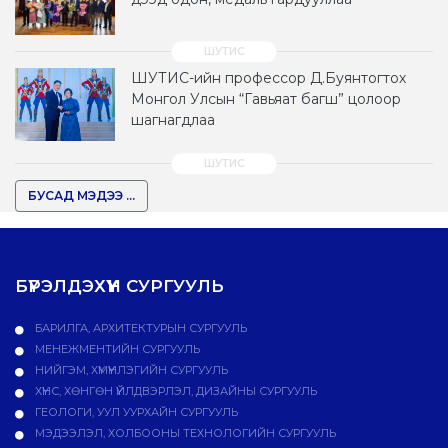
ШУТИС-ийн профессор Д.Буянтогтох
Монгол Улсын “Гавьяат багш” цолоор
шагнагдлаа
БУСАД МЭДЭЭ ...
БҮРЭЛДЭХҮҮН СУРГУУЛЬ
БАРИЛГА, АРХИТЕКТУРЫН СУРГУУЛЬ
МЕНЕЖМЕНТИЙН СУРГУУЛЬ
НИЙГЭМ, ХҮМҮҮНЛЭГИЙН СУРГУУЛЬ
ХҮНС, ХӨНГӨН ҮЙЛДВЭРЛЭЛ, ДИЗАЙНЫ СУРГУУЛЬ
ГЕОЛОГИ, УУЛ УУРХАЙН СУРГУУЛЬ
МЭДЭЭЛЭЛ, ХОЛБООНЫ ТЕХНОЛОГИЙН СУРГУУЛЬ