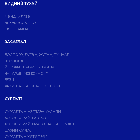
БИДНИЙ ТУХАЙ
МЭНДЧИЛГЭЭ
ЭРХЭМ ЗОРИЛГО
ТҮҮХЭН ЗАМНАЛ
ЗАСАГЛАЛ
БОДЛОГО, ДVРЭМ, ЖУРАМ, ТУШААЛ
ЗӨВЛӨЛҮҮД
ҮЙЛ АЖИЛЛАГААНЫ ТАЙЛАН
ЧАНАРЫН МЕНЕЖМЕНТ
БҮТЭЦ
АРХИВ, АЛБАН ХЭРЭГ ХӨТЛӨЛТ
СУРГАЛТ
СУРГАЛТЫН НЭГДСЭН ХУАНЛИ
ХӨТӨЛБӨРИЙН ХОРОО
ХӨТӨЛБӨРИЙН МАГАДЛАН ИТГЭМЖЛЭЛ
ЦАХИМ СУРГАЛТ
СУРГАЛТЫН ХӨТӨЛБӨР