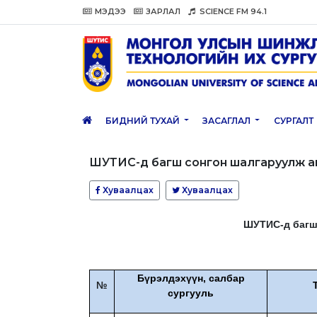
МЭДЭЭ
ЗАРЛАЛ
SCIENCE FM 94.1
БИДНИЙ ТУХАЙ
ЗАСАГЛАЛ
СУРГАЛТ
ШУТИС-д багш сонгон шалгаруулж а
Хуваалцах
Хуваалцах
ШУТИС-д багш
Бүрэлдэхүүн, салбар
№
сургууль