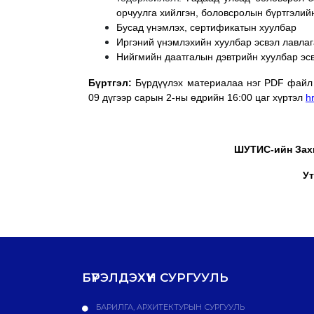
орчуулга хийлгэн, боловсролын бүртгэлий
Бусад үнэмлэх, сертификатын хуулбар
Иргэний үнэмлэхийн хуулбар эсвэл лавла
Нийгмийн даатгалын дэвтрийн хуулбар эс
Бүртгэл:
Бүрдүүлэх материалаа нэг PDF фай
09 дүгээр сарын 2-ны өдрийн 16:00 цаг хүртэл
h
ШУТИС-ийн Зах
Ут
БҮРЭЛДЭХҮҮН СУРГУУЛЬ
БАРИЛГА, АРХИТЕКТУРЫН СУРГУУЛЬ