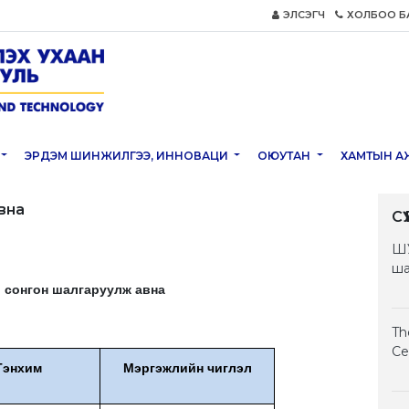
ЭЛСЭГЧ
ХОЛБОО Б
ЭРДЭМ ШИНЖИЛГЭЭ, ИННОВАЦИ
ОЮУТАН
ХАМТЫН А
вна
С
ШУ
ша
 сонгон шалгаруулж авна
Th
Ce
Тэнхим
Мэргэжлийн чиглэл