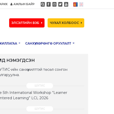
АРИХ
АЖЛЫН БАЙР
ЭЛСЭЛТИЙН ВЭБ
ЧУХАЛ ХОЛБООС
ЖИЛЛАГАА
САНХҮҮ, ХӨРӨНГӨ ОРУУЛАЛТ
ҮҮЛД НЭМЭГДСЭН
ТИС-ийн санхүүжилттэй төсөл сонгон
лгаруулна.
e 5th International Workshop “Learner
ntered Learning” LCL 2026