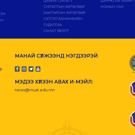
ЦАХИМ СУРГАЛТ
ШИНЖЛЭХ УХААН 
СУРГАЛТЫН ХӨТӨЛБӨР
НОМЫН САН
ХАМТАРСАН ХӨТӨЛБӨР
ЛЭН
СЭТГЭЛ ХАНАМЖИЙН
ЭН
СУДАЛГАА
САНАЛ ХҮСЭЛТ
МАНАЙ СҮЛЖЭЭНД НЭГДЭЭРЭЙ
-р
МЭДЭЭ ХҮЛЭЭН АВАХ И-МЭЙЛ:
news@must.edu.mn