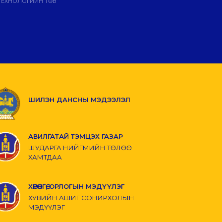
ТЕХНОЛОГИЙН ТӨВ
ШИЛЭН ДАНСНЫ МЭДЭЭЛЭЛ
АВИЛГАТАЙ ТЭМЦЭХ ГАЗАР
ШУДАРГА НИЙГМИЙН ТӨЛӨӨ
ХАМТДАА
ХӨРӨНГӨ, ОРЛОГЫН МЭДҮҮЛЭГ
ХУВИЙН АШИГ СОНИРХОЛЫН
МЭДҮҮЛЭГ