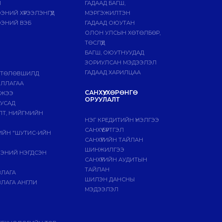
Й
ГАДААД БАГШ,
НИЙ ХҮРЭЭЛЭНГҮҮД
МЭРГЭЖИЛТЭН
ЭНИЙ ВЭБ
ГАДААД ОЮУТАН
ОЛОН УЛСЫН ХӨТӨЛБӨР,
ТӨСЛҮҮД
БАГШ, ОЮУТНУУДАД
ЗОРИУЛСАН МЭДЭЭЛЭЛ
ГАДААД ХАРИЛЦАА
 ТӨЛӨВШИЛД
ИЛЛАГАА
САНХҮҮ, ХӨРӨНГӨ
МЖЭЭ
ОРУУЛАЛТ
БУСАД
ЛТ, НИЙГМИЙН
НЭГ КРЕДИТИЙН ҮНЭЛГЭЭ
САНХҮҮ БҮРТГЭЛ
ГИЙН "ШУТИС-ИЙН
САНХҮҮГИЙН ТАЙЛАН
ШИНЖИЛГЭЭ
ЭЭНИЙ НЭГДСЭН
САНХҮҮГИЙН АУДИТЫН
ТАЙЛАН
ВЛАГА
ШИЛЭН ДАНСНЫ
ЛАГА АНГЛИ
МЭДЭЭЛЭЛ