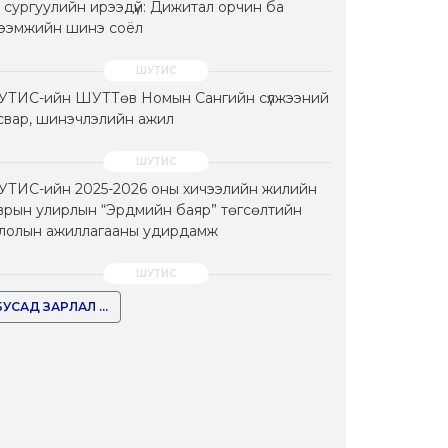
 сургуулийн ирээдүй: Дижитал орчин ба
тээмжийн шинэ соёл
ТИС-ийн ШУТТөв Номын Сангийн сүлжээний
свар, шинэчлэлийн ажил
ТИС-ийн 2025-2026 оны хичээлийн жилийн
врын улирлын “Эрдмийн баяр” төгсөлтийн
лолын ажиллагааны удирдамж
БУСАД ЗАРЛАЛ ...