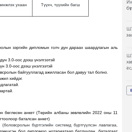
Их
шинжлэх ухаан
Түүхч, түүхийн багш
бү
ШУ
за
ролын зэргийн дипломын голч дүн дараах шаардлагын аль
ШУ
дүн 3.0-оос дээш үнэлгээтэй
ха
үн 3.0-оос дээш үнэлгээтэй
ёс
ловсролын байгууллагад ажилласан бол давуу тал болно.
жил хийдэг.
ндлагатай.
вартай.
эн бөглөсөн анкет (Төрийн албаны зөвлөлийн 2022 оны 11
гтоолоор баталсан анкет)
(боловсролын бүртгэлийн системд бүртгүүлсэн лавлагаа,
зэмшсэн бол дипломоо нотариатаар батлуулан, баталгаат