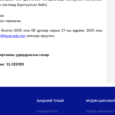
н системд бүртгүүлсэн байх
)
гаа
вэл лавлагаа
л
болгон 2025 оны 08 дугаар сарын 27-ны өдрөөс 2025 оны
r@must.edu.mn
хаягаар ирүүлнэ.
иргааны удирдлагын газар
ас: 11-322393
БИДНИЙ ТУХАЙ
ЭРДЭМ ШИНЖИЛ
МЭНДЧИЛГЭЭ
ЭРДЭМ ШИНЖИЛГЭ