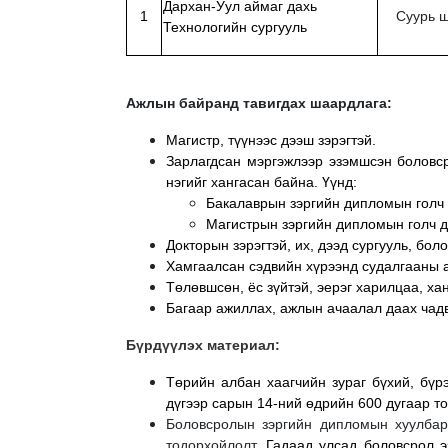
Дархан-Уул аймаг дахь
1
Суурь 
Технологийн сургууль
Ажлын байранд тавигдах шаардлага:
Магистр, түүнээс дээш зэрэгтэй.
Зарлагдсан мэргэжлээр эзэмшсэн боловс
нэгийг хангасан байна. Үүнд:
Бакалаврын зэргийн дипломын голч 
Магистрын зэргийн дипломын голч д
Докторын зэрэгтэй, их, дээд сургууль, бо
Хамгаалсан сэдвийн хүрээнд судалгааны а
Төлөвшсөн, ёс зүйтэй, эерэг харилцаа, ха
Багаар ажиллах, ажлын ачаалал даах чад
Бүрдүүлэх материал:
Төрийн албан хаагчийн зураг бүхий, бүр
дүгээр сарын 14-ний өдрийн 600 дугаар то
Боловсролын зэргийн дипломын хуулбар 
тодорхойлолт.
Гадаад улсад боловсрол э