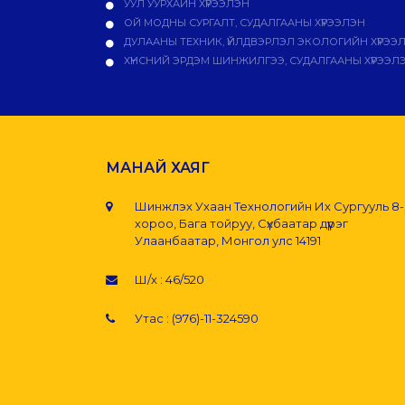
УУЛ УУРХАЙН ХҮРЭЭЛЭН
ОЙ МОДНЫ СУРГАЛТ, СУДАЛГААНЫ ХҮРЭЭЛЭН
ДУЛААНЫ ТЕХНИК, ҮЙЛДВЭРЛЭЛ ЭКОЛОГИЙН ХҮРЭЭ
ХҮНСНИЙ ЭРДЭМ ШИНЖИЛГЭЭ, СУДАЛГААНЫ ХҮРЭЭЛ
МАНАЙ ХАЯГ
Шинжлэх Ухаан Технологийн Их Сургууль 8
хороо, Бага тойруу, Сүхбаатар дүүрэг
Улаанбаатар, Монгол улс 14191
Ш/х : 46/520
Утас : (976)-11-324590