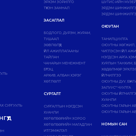
ЭРХЭМ ЗОРИЛГО
ШУТИС-ИЙН МУЗЕ
ТҮҮХЭН ЗАМНАЛ
ЭРДЭМ ШИНЖИЛГЭЭ
ЭРДЭМ ШИНЖИЛГЭ
ЗАСАГЛАЛ
ОЮУТАН
БОДЛОГО, ДVРЭМ, ЖУРАМ,
ТУШААЛ
ТАНИЛЦУУЛГА
ЗӨВЛӨЛҮҮД
ОЮУТНЫ ХӨГЖИЛ,
ҮЙЛ АЖИЛЛАГААНЫ
ЧИГЛЭСЭН ҮЙЛ АЖ
ТАЙЛАН
НЭГДСЭН АРГА ХЭ
ЧАНАРЫН МЕНЕЖМЕНТ
ХУРЛЫН ТАНХИМ, 
БҮТЭЦ
ХӨДӨЛМӨР ЭРХЛЭ
УУЛЬ
АРХИВ, АЛБАН ХЭРЭГ
ҮЙЛЧИЛГЭЭ
ХӨТЛӨЛТ
ОЮУТНЫ ДУУ, БҮЖ
ЗАЛУУС" ЧУУЛГА
СУРГАЛТ
ОЮУТНЫ ҮЙЛЧИЛГ
ХУАНЛИ
Х СУРГУУЛЬ
ОЮУТНЫ ГАРЫН А
СУРГАЛТЫН НЭГДСЭН
ОЮУТНЫ ГАРЫН АВ
ХУАНЛИ
ГҮҮД
ХӨТӨЛБӨРИЙН ХОРОО
НОМЫН САН
ХӨТӨЛБӨРИЙН МАГАДЛАН
ИТГЭМЖЛЭЛ
ЭН