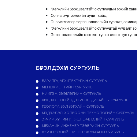
”Хөгжлийн бэрхшээлтэй” оюутнуудын эрхийг ханга
Орчны хүртээмжийн аудит хийх;
Энэ чиглэлээр эерэг нөлөөллийн сургалт, семинар
”Хөгжлийн бэрхшээлтэй” оюутнуудтай уулзалт зо
Эерэг нөлөөллийн контент түгээх аяныг тус тус х
БҮРЭЛДЭХҮҮН СУРГУУЛЬ
БАРИЛГА, АРХИТЕКТУРЫН СУРГУУЛЬ
МЕНЕЖМЕНТИЙН СУРГУУЛЬ
НИЙГЭМ, ХҮМҮҮНЛЭГИЙН СУРГУУЛЬ
ХҮНС, ХӨНГӨН ҮЙЛДВЭРЛЭЛ, ДИЗАЙНЫ СУРГУУЛЬ
ГЕОЛОГИ, УУЛ УУРХАЙН СУРГУУЛЬ
МЭДЭЭЛЭЛ, ХОЛБООНЫ ТЕХНОЛОГИЙН СУРГУУЛЬ
ЭРЧИМ ХҮЧНИЙ ИНЖЕНЕРЧЛЭЛИЙН СУРГУУЛЬ
МЕХАНИК ИНЖЕНЕР, ТЭЭВРИЙН СУРГУУЛЬ
ХЭРЭГЛЭЭНИЙ ШИНЖЛЭХ УХААНЫ СУРГУУЛЬ