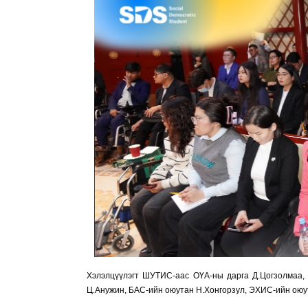
Хэлэлцүүлэгт ШУТИС-аас ОҮА-ны дарга Д.Цогзолмаа,
Ц.Анужин, БАС-ийн оюутан Н.Хонгорзул, ЭХИС-ийн оюу