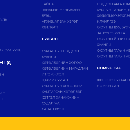
ТАЙЛАН
НЭГДСЭН АРГА ХЭ
ЧАНАРЫН МЕНЕЖМЕНТ
ХУРЛЫН ТАНХИМ, 
БҮТЭЦ
ХӨДӨЛМӨР ЭРХЛЭ
УУЛЬ
АРХИВ, АЛБАН ХЭРЭГ
ҮЙЛЧИЛГЭЭ
ХӨТЛӨЛТ
ОЮУТНЫ ДУУ, БҮЖ
ЗАЛУУС" ЧУУЛГА
СУРГАЛТ
ОЮУТНЫ ҮЙЛЧИЛГ
ХУАНЛИ
Х СУРГУУЛЬ
ОЮУТНЫ ГАРЫН А
СУРГАЛТЫН НЭГДСЭН
ОЮУТНЫ ГАРЫН АВ
ХУАНЛИ
ГҮҮД
ХӨТӨЛБӨРИЙН ХОРОО
НОМЫН САН
ХӨТӨЛБӨРИЙН МАГАДЛАН
ИТГЭМЖЛЭЛ
ЭН
ЦАХИМ СУРГАЛТ
ШИНЖЛЭХ УХААН 
СУРГАЛТЫН ХӨТӨЛБӨР
НОМЫН САН
ХАМТАРСАН ХӨТӨЛБӨР
ЛЭН
СЭТГЭЛ ХАНАМЖИЙН
ЭН
СУДАЛГАА
САНАЛ ХҮСЭЛТ