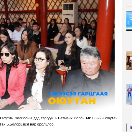
 Оюутны холбооны дэд тэргүүн Б.Батмөнх болон МИТС-ийн оюутан
тан Б.Болорцэцэг нар оролцлоо.