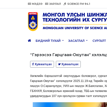
МЭДЭЭ
ЗАРЛАЛ
SCIENCE FM 94.1
БИДНИЙ ТУХАЙ
ЗАСАГЛАЛ
СУРГАЛТ
“Гэрээсээ Гарцгаая-Оюутан” хэлэлцү
Хуваалцах
Хуваалцах
Хөгжлийн бэрхшээлтэй оюутнуудын боловсрол, сургал
Гарцгаая-Оюутан” хэлэлцүүлэг 2025.11.19-нд Төрийн 
гишүүн О.Саранчулуун, УИХ-ын гишүүн Ж.Баясгалан, Х
ГБХНХЯ, Боловсролын ерөнхий газар, ТББ-ын төлөөлөл 
удирдлагуудын 107 хүн оролцсон гурван талт хэлэлцүүл