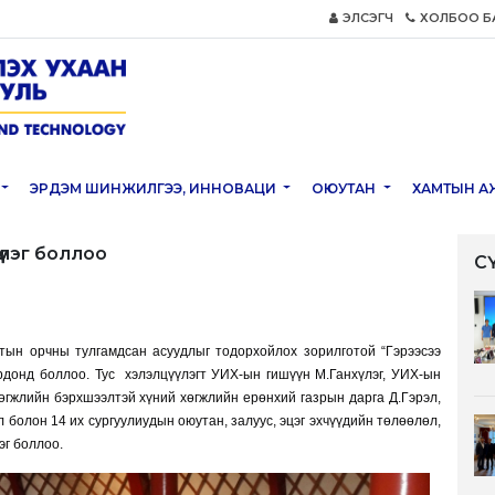
ЭЛСЭГЧ
ХОЛБОО Б
ЭРДЭМ ШИНЖИЛГЭЭ, ИННОВАЦИ
ОЮУТАН
ХАМТЫН А
үлэг боллоо
С
тын орчны тулгамдсан асуудлыг тодорхойлох зорилготой “Гэрээсээ
ордонд боллоо.
Тус хэлэлцүүлэгт УИХ-ын гишүүн М.Ганхүлэг, УИХ-ын
өгжлийн бэрхшээлтэй хүний хөгжлийн ерөнхий газрын дарга Д.Гэрэл,
болон 14 их сургуулиудын оюутан, залуус, эцэг эхчүүдийн төлөөлөл,
эг боллоо.