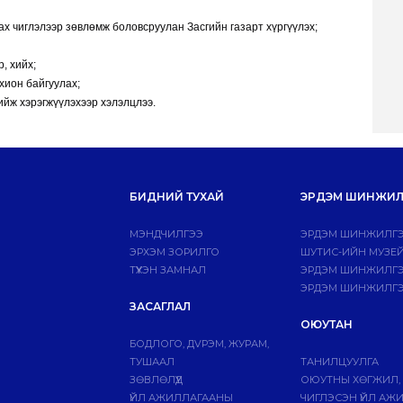
х чиглэлээр зөвлөмж боловсруулан Засгийн газарт хүргүүлэх;
, хийх;
хион байгуулах;
ийж хэрэгжүүлэхээр хэлэлцлээ.
БИДНИЙ ТУХАЙ
ЭРДЭМ ШИНЖИЛ
МЭНДЧИЛГЭЭ
ЭРДЭМ ШИНЖИЛГЭ
ЭРХЭМ ЗОРИЛГО
ШУТИС-ИЙН МУЗЕ
ТҮҮХЭН ЗАМНАЛ
ЭРДЭМ ШИНЖИЛГЭЭ
ЭРДЭМ ШИНЖИЛГЭ
ЗАСАГЛАЛ
ОЮУТАН
БОДЛОГО, ДVРЭМ, ЖУРАМ,
ТУШААЛ
ТАНИЛЦУУЛГА
ЗӨВЛӨЛҮҮД
ОЮУТНЫ ХӨГЖИЛ,
ҮЙЛ АЖИЛЛАГААНЫ
ЧИГЛЭСЭН ҮЙЛ АЖ