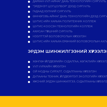
ДАРХАН-УУЛ АЙМАГ ДАХЬ ТЕХНОЛОГИЙН СУРГУУЛЬ
"ЭРДЭНЭТ ЦОГЦОЛБОР" ДЭЭД СУРГУУЛЬ
ГАДААД ХЭЛНИЙ СУРГУУЛЬ
ӨМНӨГОВЬ АЙМАГ ДАХЬ ТЕХНОЛОГИЙН ДЭЭД СУРГ
ШУТИС-ИЙН ХАРЬЯА ПОЛИТЕХНИК КОЛЛЕЖ
ШУТИС-КООСЭН ТЕХНОЛОГИЙН КОЛЛЕЖ
АХИСАН ТҮВШНИЙ СУРГУУЛЬ
НЭЭЛТТЭЙ БОЛОВСРОЛЫН ХҮРЭЭЛЭН
ШУТИС-ИЙН ХАРЬЯА ЕРӨНХИЙ БОЛОВСРОЛЫН АХЛА
ЭРДЭМ ШИНЖИЛГЭЭНИЙ ХҮРЭЭЛЭН
ХӨНГӨН ҮЙЛДВЭРИЙН СУДАЛГАА, ХӨГЖЛИЙН ХҮРЭЭЛ
УУЛ УУРХАЙН ХҮРЭЭЛЭН
ОЙ МОДНЫ СУРГАЛТ, СУДАЛГААНЫ ХҮРЭЭЛЭН
ДУЛААНЫ ТЕХНИК, ҮЙЛДВЭРЛЭЛ ЭКОЛОГИЙН ХҮРЭЭ
ХҮНСНИЙ ЭРДЭМ ШИНЖИЛГЭЭ, СУДАЛГААНЫ ХҮРЭЭЛ