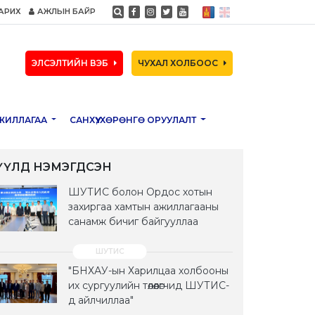
АРИХ
АЖЛЫН БАЙР
ЭЛСЭЛТИЙН ВЭБ
ЧУХАЛ ХОЛБООС
ЖИЛЛАГАА
САНХҮҮ, ХӨРӨНГӨ ОРУУЛАЛТ
ҮҮЛД НЭМЭГДСЭН
ШУТИС болон Ордос хотын
захиргаа хамтын ажиллагааны
санамж бичиг байгууллаа
"БНХАУ-ын Харилцаа холбооны
их сургуулийн төлөөлөгчид ШУТИС-
д айлчиллаа"