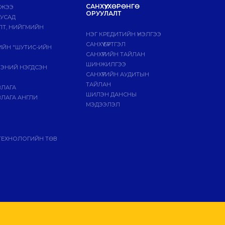
САНХҮҮ, ХӨРӨНГӨ
МЖЭЭ
ОРУУЛАЛТ
БУСАД
ЛТ, НИЙГМИЙН
НЭГ КРЕДИТИЙН ҮНЭЛГЭЭ
САНХҮҮ БҮРТГЭЛ
ГИЙН "ШУТИС-ИЙН
САНХҮҮГИЙН ТАЙЛАН
ШИНЖИЛГЭЭ
ЭЭНИЙ НЭГДСЭН
САНХҮҮГИЙН АУДИТЫН
ТАЙЛАН
ВЛАГА
ШИЛЭН ДАНСНЫ
ЛАГА АНГЛИ
МЭДЭЭЛЭЛ
ТЕХНОЛОГИЙН ТӨВ