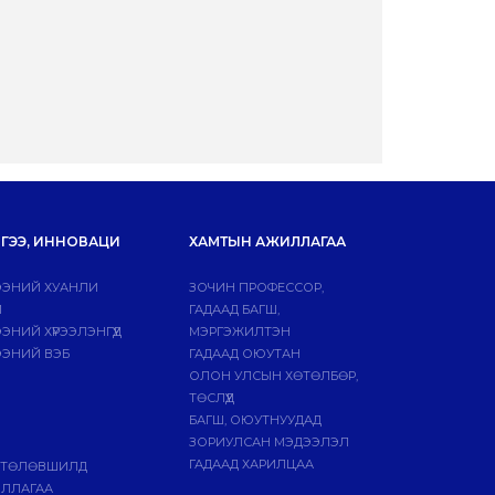
ГЭЭ, ИННОВАЦИ
ХАМТЫН АЖИЛЛАГАА
ЭНИЙ ХУАНЛИ
ЗОЧИН ПРОФЕССОР,
Й
ГАДААД БАГШ,
НИЙ ХҮРЭЭЛЭНГҮҮД
МЭРГЭЖИЛТЭН
ЭНИЙ ВЭБ
ГАДААД ОЮУТАН
ОЛОН УЛСЫН ХӨТӨЛБӨР,
ТӨСЛҮҮД
БАГШ, ОЮУТНУУДАД
ЗОРИУЛСАН МЭДЭЭЛЭЛ
ГАДААД ХАРИЛЦАА
 ТӨЛӨВШИЛД
ИЛЛАГАА