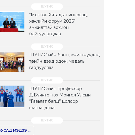
“Монгол-Хятадын инновац,
хөгжлийн форум 2026”
амжилттай зохион
байгуулагдлаа
ШУТИС-ийн багш, ажилтнуудад
төрийн дээд одон, медаль
гардууллаа
ШУТИС-ийн профессор
Д.Буянтогтох Монгол Улсын
“Гавьяат багш” цолоор
шагнагдлаа
БУСАД МЭДЭЭ ...