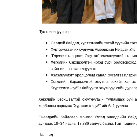
Тус хэлэлцүүлгээр:
Саадгүй байдал, хүртээмжийн тухай хуулийн т
Хүртээмжтэй их сургууль Америкийн Нэгдсэн Улс,
”Гэрээсээ гарцгаая-Оюутан” хэлэлцүүлгийн тани
Хөгжлийн бэрхшээлтэй иргэд сурч боловсроход
сайн жишээг танилцуулах;
Хэлэлцүүлэгт оролцогчид санал, хүсэлтээ илэрхи
Хөгжлийн бэрхшээлтэй оюутны эрхийг ханга
“Хүртээмж клуб”-г байгуулж оюутнууд сайн дура
Хөгжлийн бэрхшээлтэй оюутнуудын тулгамдаж буй 
холбооны дэргэдэх “Хүртээмж клуб”-ийг байгууллаа
Өнөөдрийн байдлаар Монгол Улсад өнөөдрийн байдл
дундаас 18–34 насны 18,886 залуус байна. Гэвч тэдний д
Цаашид: