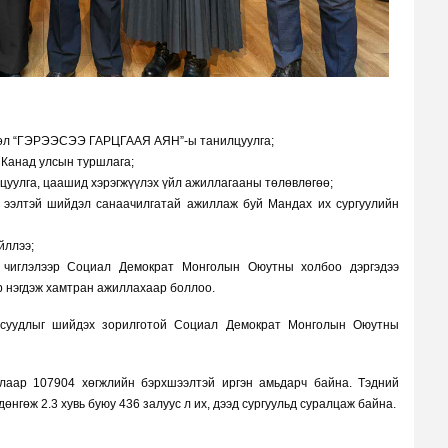
өсөл “ГЭРЭЭСЭЭ ГАРЦГААЯ АЯН”-ы танилцуулга;
 Канад улсын туршлага;
лцуулга, цаашид хэрэгжүүлэх үйл ажиллагааны төлөвлөгөө;
 ээлтэй шийдэл санаачилгатай ажиллаж буй Мандах их сургуулийн
йллээ;
х чиглэлээр Социал Демократ Монголын Оюутны холбоо дэргэдээ
ар нэгдэж хамтран ажиллахаар боллоо.
асуудлыг шийдэх зорилготой Социал Демократ Монголын Оюутны
аар 107904 хөгжлийн бэрхшээлтэй иргэн амьдарч байна. Тэдний
өнгөж 2.3 хувь буюу 436 залуус л их, дээд сургуульд суралцаж байна.