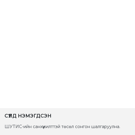
СҮҮЛД НЭМЭГДСЭН
ШУТИС-ийн санхүүжилттэй төсөл сонгон шалгаруулна.