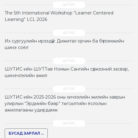
The 5th International Workshop “Learner Centered
Learning” LCL 2026
Их сургуулийн ирээдүй: Дижитал орчин ба бүтээмжийн
шинэ соёл
ШУТИС-ийн ШУТТөв Номын Сангийн сүлжээний засвар,
шинэчлэлийн ажил
ШУТИС-ийн 2025-2026 оны хичээлийн жилийн хаврын
улирлын “Эрдмийн баяр” төгсөлтийн ёслолын
ажиллагааны удирдамж
БУСАД ЗАРЛАЛ ...