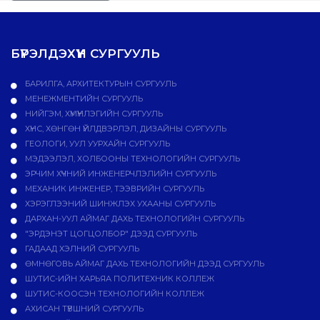
БҮРЭЛДЭХҮҮН СУРГУУЛЬ
БАРИЛГА, АРХИТЕКТУРЫН СУРГУУЛЬ
МЕНЕЖМЕНТИЙН СУРГУУЛЬ
НИЙГЭМ, ХҮМҮҮНЛЭГИЙН СУРГУУЛЬ
ХҮНС, ХӨНГӨН ҮЙЛДВЭРЛЭЛ, ДИЗАЙНЫ СУРГУУЛЬ
ГЕОЛОГИ, УУЛ УУРХАЙН СУРГУУЛЬ
МЭДЭЭЛЭЛ, ХОЛБООНЫ ТЕХНОЛОГИЙН СУРГУУЛЬ
ЭРЧИМ ХҮЧНИЙ ИНЖЕНЕРЧЛЭЛИЙН СУРГУУЛЬ
МЕХАНИК ИНЖЕНЕР, ТЭЭВРИЙН СУРГУУЛЬ
ХЭРЭГЛЭЭНИЙ ШИНЖЛЭХ УХААНЫ СУРГУУЛЬ
ДАРХАН-УУЛ АЙМАГ ДАХЬ ТЕХНОЛОГИЙН СУРГУУЛЬ
"ЭРДЭНЭТ ЦОГЦОЛБОР" ДЭЭД СУРГУУЛЬ
ГАДААД ХЭЛНИЙ СУРГУУЛЬ
ӨМНӨГОВЬ АЙМАГ ДАХЬ ТЕХНОЛОГИЙН ДЭЭД СУРГУУЛЬ
ШУТИС-ИЙН ХАРЬЯА ПОЛИТЕХНИК КОЛЛЕЖ
ШУТИС-КООСЭН ТЕХНОЛОГИЙН КОЛЛЕЖ
АХИСАН ТҮВШНИЙ СУРГУУЛЬ