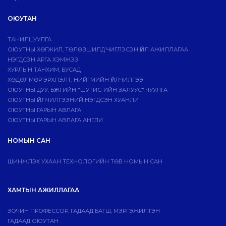
ОЮУТАН
ТАНИЛЦУУЛГА
ОЮУТНЫ ХӨГЖИЛ, ТӨЛӨВШИЛД ЧИГЛЭСЭН ҮЙЛ АЖИЛЛАГАА
НЭГДСЭН АРГА ХЭМЖЭЭ
ХУРЛЫН ТАНХИМ, БУСАД
ХӨДӨЛМӨР ЭРХЛЭЛТ, НИЙГМИЙН ҮЙЛЧИЛГЭЭ
ОЮУТНЫ ДУУ, БҮЖГИЙН "ШУТИС-ИЙН ЗАЛУУС" ЧУУЛГА
ОЮУТНЫ ҮЙЛЧИЛГЭЭНИЙ НЭГДСЭН ХУАНЛИ
ОЮУТНЫ ГАРЫН АВЛАГА
ОЮУТНЫ ГАРЫН АВЛАГА АНГЛИ
НОМЫН САН
ШИНЖЛЭХ УХААН ТЕХНОЛОГИЙН ТӨВ НОМЫН САН
ХАМТЫН АЖИЛЛАГАА
ЗОЧИН ПРОФЕССОР, ГАДААД БАГШ, МЭРГЭЖИЛТЭН
ГАДААД ОЮУТАН