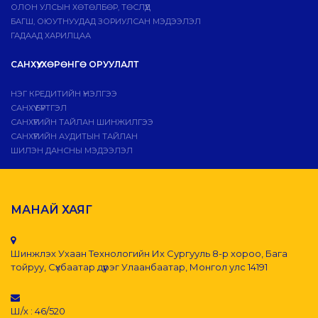
ОЛОН УЛСЫН ХӨТӨЛБӨР, ТӨСЛҮҮД
БАГШ, ОЮУТНУУДАД ЗОРИУЛСАН МЭДЭЭЛЭЛ
ГАДААД ХАРИЛЦАА
САНХҮҮ, ХӨРӨНГӨ ОРУУЛАЛТ
НЭГ КРЕДИТИЙН ҮНЭЛГЭЭ
САНХҮҮ БҮРТГЭЛ
САНХҮҮГИЙН ТАЙЛАН ШИНЖИЛГЭЭ
САНХҮҮГИЙН АУДИТЫН ТАЙЛАН
ШИЛЭН ДАНСНЫ МЭДЭЭЛЭЛ
МАНАЙ ХАЯГ
Шинжлэх Ухаан Технологийн Их Сургууль 8-р хороо, Бага
тойруу, Сүхбаатар дүүрэг Улаанбаатар, Монгол улс 14191
Ш/х : 46/520