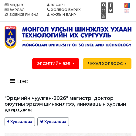
МЭДЭЭ
ЭЛСЭГЧ
ЗАРЛАЛ
ХОЛБОО БАРИХ
SCIENCE FM 94.1
АЖЛЫН БАЙР
ЭЛСЭЛТИЙН ВЭБ
ЧУХАЛ ХОЛБООС
цэс
"Эрдмийн чуулган-2026" магистр, доктор
оюутны эрдэм шинжилгээ, инновацын хурлын
удирдамж
Хуваалцах
Хуваалцах