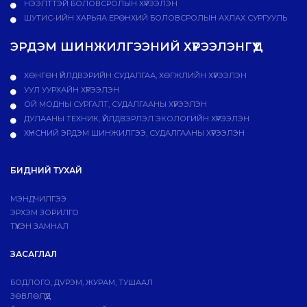
НЭЭЛТТЭЙ БОЛОВСРОЛЫН ХҮРЭЭЛЭН
ШУТИС-ИЙН ХАРЬЯА ЕРӨНХИЙ БОЛОВСРОЛЫН АХЛАХ СУРГУУЛЬ
ЭРДЭМ ШИНЖИЛГЭЭНИЙ ХҮРЭЭЛЭНГҮҮД
ХӨНГӨН ҮЙЛДВЭРИЙН СУДАЛГАА, ХӨГЖЛИЙН ХҮРЭЭЛЭН
УУЛ УУРХАЙН ХҮРЭЭЛЭН
ОЙ МОДНЫ СУРГАЛТ, СУДАЛГААНЫ ХҮРЭЭЛЭН
ДУЛААНЫ ТЕХНИК, ҮЙЛДВЭРЛЭЛ ЭКОЛОГИЙН ХҮРЭЭЛЭН
ХҮНСНИЙ ЭРДЭМ ШИНЖИЛГЭЭ, СУДАЛГААНЫ ХҮРЭЭЛЭН
БИДНИЙ ТУХАЙ
МЭНДЧИЛГЭЭ
ЭРХЭМ ЗОРИЛГО
ТҮҮХЭН ЗАМНАЛ
ЗАСАГЛАЛ
БОДЛОГО, ДVРЭМ, ЖУРАМ, ТУШААЛ
ЗӨВЛӨЛҮҮД