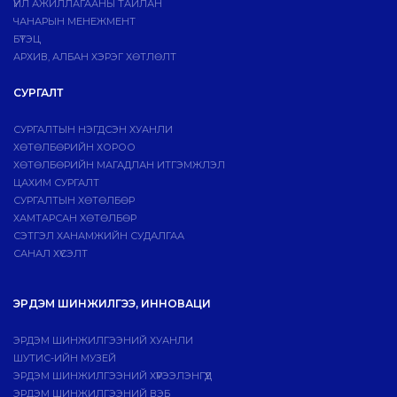
ҮЙЛ АЖИЛЛАГААНЫ ТАЙЛАН
ЧАНАРЫН МЕНЕЖМЕНТ
БҮТЭЦ
АРХИВ, АЛБАН ХЭРЭГ ХӨТЛӨЛТ
СУРГАЛТ
СУРГАЛТЫН НЭГДСЭН ХУАНЛИ
ХӨТӨЛБӨРИЙН ХОРОО
ХӨТӨЛБӨРИЙН МАГАДЛАН ИТГЭМЖЛЭЛ
ЦАХИМ СУРГАЛТ
СУРГАЛТЫН ХӨТӨЛБӨР
ХАМТАРСАН ХӨТӨЛБӨР
СЭТГЭЛ ХАНАМЖИЙН СУДАЛГАА
САНАЛ ХҮСЭЛТ
ЭРДЭМ ШИНЖИЛГЭЭ, ИННОВАЦИ
ЭРДЭМ ШИНЖИЛГЭЭНИЙ ХУАНЛИ
ШУТИС-ИЙН МУЗЕЙ
ЭРДЭМ ШИНЖИЛГЭЭНИЙ ХҮРЭЭЛЭНГҮҮД
ЭРДЭМ ШИНЖИЛГЭЭНИЙ ВЭБ