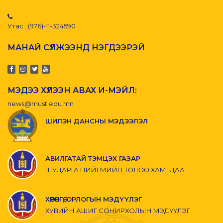
Утас : (976)-11-324590
МАНАЙ СҮЛЖЭЭНД НЭГДЭЭРЭЙ
МЭДЭЭ ХҮЛЭЭН АВАХ И-МЭЙЛ:
news@must.edu.mn
ШИЛЭН ДАНСНЫ МЭДЭЭЛЭЛ
АВИЛГАТАЙ ТЭМЦЭХ ГАЗАР
ШУДАРГА НИЙГМИЙН ТӨЛӨӨ ХАМТДАА
ХӨРӨНГӨ, ОРЛОГЫН МЭДҮҮЛЭГ
ХУВИЙН АШИГ СОНИРХОЛЫН МЭДҮҮЛЭГ