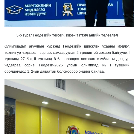
3-р зураг. Геодезийн төгсөгч, ивээн тэтгэгч ангийн төлөөлөл
Олимпиадыг агуулгын хүрээнд Геодезийн шинжлэх ухааны мэдлэг,
техник ур чадварын зэргээс хамааруулан 2 түвшинтэй зохион байгуулж I
түвшинд 27 баг, II түвшинд 8 баг оролцож авхаалж самбаа, мэдлэг, ур
чадвараа сорив. Геодези-2026 улсын олимпиад нь I түвшний
оролцогчдод 1, 2-ын даваатай болсноороо онцлог байлаа.