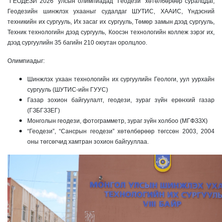
"ГЕОДЕЗИ 2026" улсын олимпиадад “Геодези” хөтөлбөрөөр суралцдаг,
Геодезийн шинжлэх ухааныг судалдаг ШУТИС, ХААИС, Үндэсний
техникийн их сургууль, Их засаг их сургууль, Төмөр замын дээд сургууль,
Техник технологийн дээд сургууль, Коосэн технологийн коллеж зэрэг их,
дээд сургуулийн 35 багийн 210 оюутан оролцлоо.
Олимпиадыг:
Шинжлэх ухаан технологийн их сургуулийн Геологи, уул уурхайн
сургууль (ШУТИС-ийн ГУУС)
Газар зохион байгуулалт, геодези, зураг зүйн ерөнхий газар
(ГЗБГЗЗЕГ)
Монголын геодези, фотограмметр, зураг зүйн холбоо (МГФЗЗХ)
“Геодези”, “Сансрын геодези” хөтөлбөрөөр төгссөн 2003, 2004
оны төгсөгчид хамтран зохион байгууллаа.