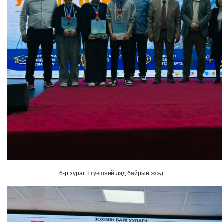
6-р зураг. I түвшний дэд байрын эзэд