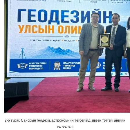
2-р зураг. Сансрын геодези, астрономийн төгсөгчид, ивээн тэтгэгч ангийн
төлөөлөл,