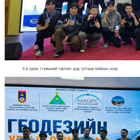
5-р зураг. I түвшний тэргүүн, дэд, гутгаар байрын эзэд