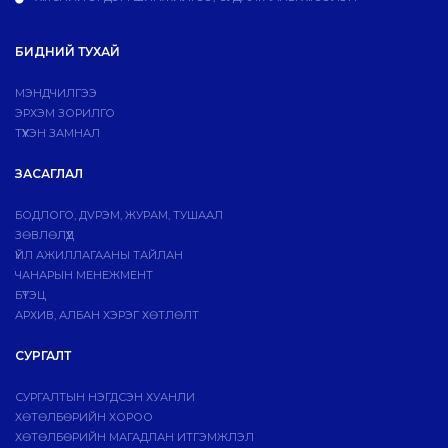
БИДНИЙ ТУХАЙ
МЭНДЧИЛГЭЭ
ЭРХЭМ ЗОРИЛГО
ТҮҮХЭН ЗАМНАЛ
ЗАСАГЛАЛ
БОДЛОГО, ДVРЭМ, ЖУРАМ, ТУШААЛ
ЗӨВЛӨЛҮҮД
ҮЙЛ АЖИЛЛАГААНЫ ТАЙЛАН
ЧАНАРЫН МЕНЕЖМЕНТ
БҮТЭЦ
АРХИВ, АЛБАН ХЭРЭГ ХӨТЛӨЛТ
СУРГАЛТ
СУРГАЛТЫН НЭГДСЭН ХУАНЛИ
ХӨТӨЛБӨРИЙН ХОРОО
ХӨТӨЛБӨРИЙН МАГАДЛАН ИТГЭМЖЛЭЛ