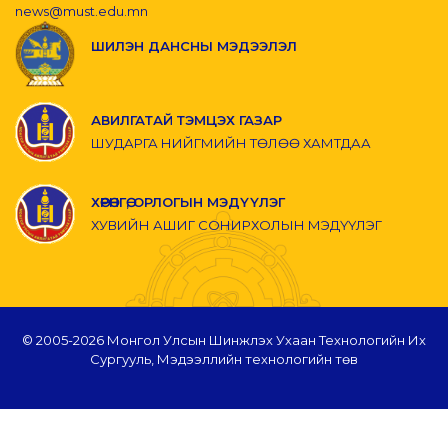
news@must.edu.mn
ШИЛЭН ДАНСНЫ МЭДЭЭЛЭЛ
АВИЛГАТАЙ ТЭМЦЭХ ГАЗАР
ШУДАРГА НИЙГМИЙН ТӨЛӨӨ ХАМТДАА
ХӨРӨНГӨ, ОРЛОГЫН МЭДҮҮЛЭГ
ХУВИЙН АШИГ СОНИРХОЛЫН МЭДҮҮЛЭГ
© 2005-
2026 Монгол Улсын Шинжлэх Ухаан Технологийн Их
Сургууль, Мэдээллийн технологийн төв