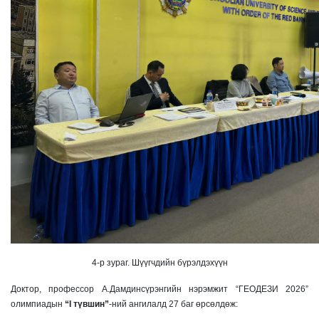
4-р зураг. Шүүгчдийн бүрэлдэхүүн
Доктор, профессор А.Дамдинсүрэнгийн нэрэмжит “ГЕОДЕЗИ 2026”
олимпиадын
“I түвшин”
-ний ангилалд 27 баг өрсөлдөж: