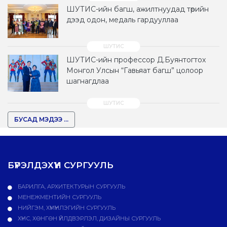
ШУТИС-ийн багш, ажилтнуудад төрийн
дээд одон, медаль гардууллаа
ШУТИС-ийн профессор Д.Буянтогтох
Монгол Улсын “Гавьяат багш” цолоор
шагнагдлаа
БУСАД МЭДЭЭ ...
БҮРЭЛДЭХҮҮН СУРГУУЛЬ
БАРИЛГА, АРХИТЕКТУРЫН СУРГУУЛЬ
МЕНЕЖМЕНТИЙН СУРГУУЛЬ
НИЙГЭМ, ХҮМҮҮНЛЭГИЙН СУРГУУЛЬ
ХҮНС, ХӨНГӨН ҮЙЛДВЭРЛЭЛ, ДИЗАЙНЫ СУРГУУЛЬ