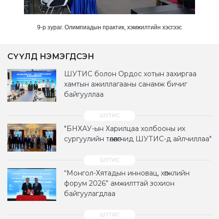
9-р зураг. Олимпиадын практик, хэмжилтийн хэсгээс
СҮҮЛД НЭМЭГДСЭН
ШУТИС болон Ордос хотын захиргаа
хамтын ажиллагааны санамж бичиг
байгууллаа
"БНХАУ-ын Харилцаа холбооны их
сургуулийн төлөөлөгчид ШУТИС-д айлчиллаа"
“Монгол-Хятадын инновац, хөгжлийн
форум 2026” амжилттай зохион
байгуулагдлаа