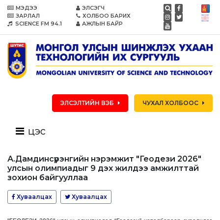
МЭДЭЭ
ЭЛСЭГЧ
ЗАРЛАЛ
ХОЛБОО БАРИХ
SCIENCE FM 94.1
АЖЛЫН БАЙР
ЭЛСЭЛТИЙН ВЭБ
ЧУХАЛ ХОЛБООС
цэс
А.Дамдинсүрэнгийн нэрэмжит "Геодези 2026"
улсын олимпиадыг 9 дэх жилдээ амжилттай
зохион байгууллаа
Хуваалцах
Хуваалцах