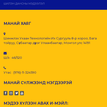
ШИЛЭН ДАНСНЫ МЭДЭЭЛЭЛ
МАНАЙ ХАЯГ
Шинжлэх Ухаан Технологийн Их Сургууль 8-р хороо, Бага
тойруу, Сүхбаатар дүүрэг Улаанбаатар, Монгол улс 14191
Ш/х : 46/520
Утас : (976)-11-324590
МАНАЙ СҮЛЖЭЭНД НЭГДЭЭРЭЙ
МЭДЭЭ ХҮЛЭЭН АВАХ И-МЭЙЛ: