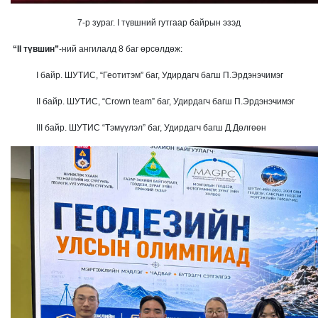
7-р зураг. I түвшний гутгаар байрын эзэд
“II түвшин”
-ний ангилалд 8 баг өрсөлдөж:
I байр. ШУТИС, “Геотитэм” баг, Удирдагч багш П.Эрдэнэчимэг
II байр. ШУТИС, “Crown team” баг, Удирдагч багш П.Эрдэнэчимэг
III байр. ШУТИС “Тэмүүлэл” баг, Удирдагч багш Д.Дөлгөөн