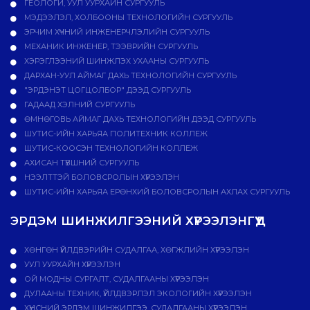
ГЕОЛОГИ, УУЛ УУРХАЙН СУРГУУЛЬ
МЭДЭЭЛЭЛ, ХОЛБООНЫ ТЕХНОЛОГИЙН СУРГУУЛЬ
ЭРЧИМ ХҮЧНИЙ ИНЖЕНЕРЧЛЭЛИЙН СУРГУУЛЬ
МЕХАНИК ИНЖЕНЕР, ТЭЭВРИЙН СУРГУУЛЬ
ХЭРЭГЛЭЭНИЙ ШИНЖЛЭХ УХААНЫ СУРГУУЛЬ
ДАРХАН-УУЛ АЙМАГ ДАХЬ ТЕХНОЛОГИЙН СУРГУУЛЬ
"ЭРДЭНЭТ ЦОГЦОЛБОР" ДЭЭД СУРГУУЛЬ
ГАДААД ХЭЛНИЙ СУРГУУЛЬ
ӨМНӨГОВЬ АЙМАГ ДАХЬ ТЕХНОЛОГИЙН ДЭЭД СУРГУУЛЬ
ШУТИС-ИЙН ХАРЬЯА ПОЛИТЕХНИК КОЛЛЕЖ
ШУТИС-КООСЭН ТЕХНОЛОГИЙН КОЛЛЕЖ
АХИСАН ТҮВШНИЙ СУРГУУЛЬ
НЭЭЛТТЭЙ БОЛОВСРОЛЫН ХҮРЭЭЛЭН
ШУТИС-ИЙН ХАРЬЯА ЕРӨНХИЙ БОЛОВСРОЛЫН АХЛАХ СУРГУУЛЬ
ЭРДЭМ ШИНЖИЛГЭЭНИЙ ХҮРЭЭЛЭНГҮҮД
ХӨНГӨН ҮЙЛДВЭРИЙН СУДАЛГАА, ХӨГЖЛИЙН ХҮРЭЭЛЭН
УУЛ УУРХАЙН ХҮРЭЭЛЭН
ОЙ МОДНЫ СУРГАЛТ, СУДАЛГААНЫ ХҮРЭЭЛЭН
ДУЛААНЫ ТЕХНИК, ҮЙЛДВЭРЛЭЛ ЭКОЛОГИЙН ХҮРЭЭЛЭН
ХҮНСНИЙ ЭРДЭМ ШИНЖИЛГЭЭ, СУДАЛГААНЫ ХҮРЭЭЛЭН