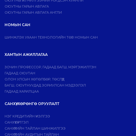
ОЮУТНЫ ҮЙЛЧИЛГЭЭНИЙ НЭГДСЭН ХУАНЛИ
ОЮУТНЫ ГАРЫН АВЛАГА
ОЮУТНЫ ГАРЫН АВЛАГА АНГЛИ
НОМЫН САН
ШИНЖЛЭХ УХААН ТЕХНОЛОГИЙН ТӨВ НОМЫН САН
ХАМТЫН АЖИЛЛАГАА
ЗОЧИН ПРОФЕССОР, ГАДААД БАГШ, МЭРГЭЖИЛТЭН
ГАДААД ОЮУТАН
ОЛОН УЛСЫН ХӨТӨЛБӨР, ТӨСЛҮҮД
БАГШ, ОЮУТНУУДАД ЗОРИУЛСАН МЭДЭЭЛЭЛ
ГАДААД ХАРИЛЦАА
САНХҮҮ, ХӨРӨНГӨ ОРУУЛАЛТ
НЭГ КРЕДИТИЙН ҮНЭЛГЭЭ
САНХҮҮ БҮРТГЭЛ
САНХҮҮГИЙН ТАЙЛАН ШИНЖИЛГЭЭ
САНХҮҮГИЙН АУДИТЫН ТАЙЛАН