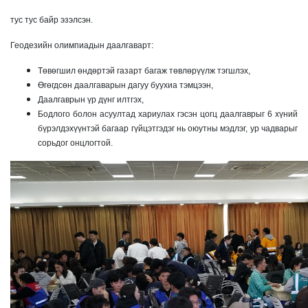
тус тус байр эзэлсэн.
Геодезийн олимпиадын даалгаварт:
Төвөгшил өндөртэй газарт багаж төвлөрүүлж тэгшлэх,
Өгөгдсөн даалгаварын дагуу буухиа тэмцээн,
Даалгаврын үр дүнг илтгэх,
Бодлого болон асуултад хариулах гэсэн цогц даалгаврыг 6 хүний
бүрэлдэхүүнтэй багаар гүйцэтгэдэг нь оюутны мэдлэг, ур чадварыг
сорьдог онцлогтой.