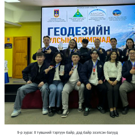
9-р зураг. II түвшний тэргүүн байр, дэд байр эзэлсэн багууд