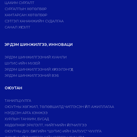
ЦАХИМ СУРГАЛТ
СУРГАЛТЫН ХӨТӨЛБӨР
ХАМТАРСАН ХӨТӨЛБӨР
СЭТГЭЛ ХАНАМЖИЙН СУДАЛГАА
САНАЛ ХҮСЭЛТ
ЭРДЭМ ШИНЖИЛГЭЭ, ИННОВАЦИ
ЭРДЭМ ШИНЖИЛГЭЭНИЙ ХУАНЛИ
ШУТИС-ИЙН МУЗЕЙ
ЭРДЭМ ШИНЖИЛГЭЭНИЙ ХҮРЭЭЛЭНГҮҮД
ЭРДЭМ ШИНЖИЛГЭЭНИЙ ВЭБ
ОЮУТАН
ТАНИЛЦУУЛГА
ОЮУТНЫ ХӨГЖИЛ, ТӨЛӨВШИЛД ЧИГЛЭСЭН ҮЙЛ АЖИЛЛАГАА
НЭГДСЭН АРГА ХЭМЖЭЭ
ХУРЛЫН ТАНХИМ, БУСАД
ХӨДӨЛМӨР ЭРХЛЭЛТ, НИЙГМИЙН ҮЙЛЧИЛГЭЭ
ОЮУТНЫ ДУУ, БҮЖГИЙН "ШУТИС-ИЙН ЗАЛУУС" ЧУУЛГА