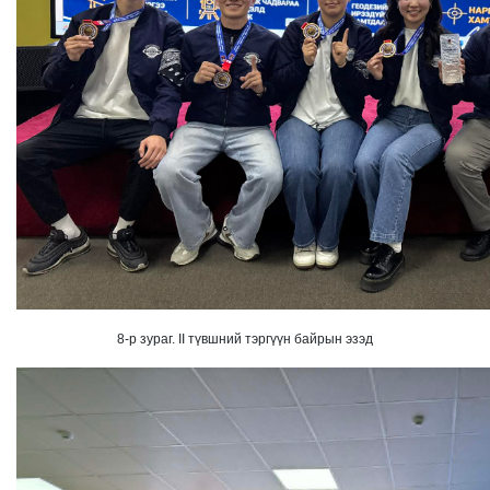
8-р зураг. II түвшний тэргүүн байрын эзэд