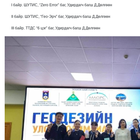
I байр. ШУТИС, “Zero Error” баг, Удирдагч багш Д.Дөлгөөн
II байр. ШУТИС, “Гео-Эрч” баг, Удирдагч багш Д.Дөлгөөн
III байр. ТТДС “6 цэг” баг, Удирдагч багш Д.Дөлгөөн