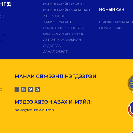
ГҮҮД
ХӨТӨЛБӨРИЙН ХОРОО
НОМЫН САН
ХӨТӨЛБӨРИЙН МАГАДЛАН
ИТГЭМЖЛЭЛ
ЭН
ЦАХИМ СУРГАЛТ
ШИНЖЛЭХ УХААН 
СУРГАЛТЫН ХӨТӨЛБӨР
НОМЫН САН
ХАМТАРСАН ХӨТӨЛБӨР
ЛЭН
СЭТГЭЛ ХАНАМЖИЙН
ЭН
СУДАЛГАА
САНАЛ ХҮСЭЛТ
МАНАЙ СҮЛЖЭЭНД НЭГДЭЭРЭЙ
-р
МЭДЭЭ ХҮЛЭЭН АВАХ И-МЭЙЛ:
news@must.edu.mn