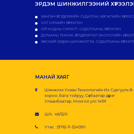
ЭРДЭМ ШИНЖИЛГЭЭНИЙ ХҮРЭЭЛЭН
ХӨНГӨН ҮЙЛДВЭРИЙН СУДАЛГАА, ХӨГЖЛИЙН ХҮРЭЭЛ
УУЛ УУРХАЙН ХҮРЭЭЛЭН
ОЙ МОДНЫ СУРГАЛТ, СУДАЛГААНЫ ХҮРЭЭЛЭН
ДУЛААНЫ ТЕХНИК, ҮЙЛДВЭРЛЭЛ ЭКОЛОГИЙН ХҮРЭЭ
ХҮНСНИЙ ЭРДЭМ ШИНЖИЛГЭЭ, СУДАЛГААНЫ ХҮРЭЭЛ
МАНАЙ ХАЯГ
Шинжлэх Ухаан Технологийн Их Сургууль 8
хороо, Бага тойруу, Сүхбаатар дүүрэг
Улаанбаатар, Монгол улс 14191
Ш/х : 46/520
Утас : (976)-11-324590