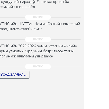
 сургуулийн ирээдүй: Дижитал орчин ба
тээмжийн шинэ соёл
ТИС-ийн ШУТТөв Номын Сангийн сүлжээний
свар, шинэчлэлийн ажил
ТИС-ийн 2025-2026 оны хичээлийн жилийн
врын улирлын “Эрдмийн баяр” төгсөлтийн
лолын ажиллагааны удирдамж
БУСАД ЗАРЛАЛ ...