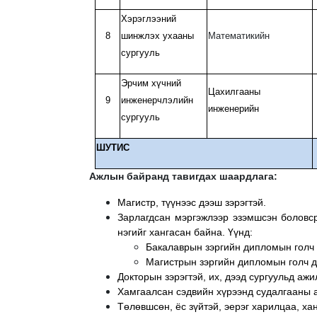
Хэрэглээний
8
шинжлэх ухааны
Математикийн
сургууль
Эрчим хүчний
Цахилгааны
9
инженерчлэлийн
инженерийн
сургууль
ШУТИС
Ажлын байранд тавигдах шаардлага:
Магистр, түүнээс дээш зэрэгтэй.
Зарлагдсан мэргэжлээр эзэмшсэн боловс
нэгийг хангасан байна. Үүнд:
Бакалаврын зэргийн дипломын голч 
Магистрын зэргийн дипломын голч д
Докторын зэрэгтэй, их, дээд сургуульд аж
Хамгаалсан сэдвийн хүрээнд судалгааны а
Төлөвшсөн, ёс зүйтэй, эерэг харилцаа, ха