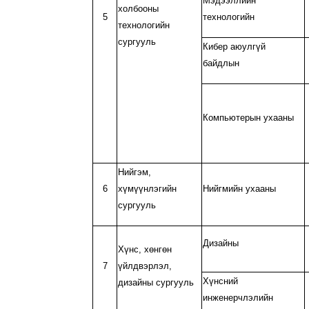
Мэдээллийн
холбооны
5
технологийн
технологийн
сургууль
Кибер аюулгүй
байдлын
Компьютерын ухааны
Нийгэм,
6
хүмүүнлэгийн
Нийгмийн ухааны
сургууль
Дизайны
Хүнс, хөнгөн
7
үйлдвэрлэл,
Хүнсний
дизайны сургууль
инженерчлэлийн