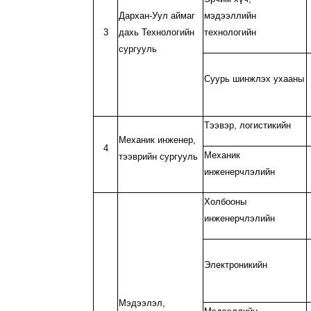
Дархан-Уул аймаг
мэдээллийн
3
дахь Технологийн
технологийн
сургууль
Суурь шинжлэх ухааны
Тээвэр, логистикийн
Механик инженер,
4
Механик
тээврийн сургууль
инженерчлэлийн
Холбооны
инженерчлэлийн
Электроникийн
Мэдээлэл,