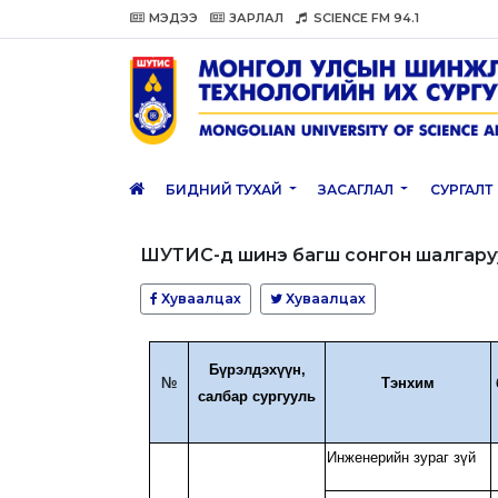
МЭДЭЭ
ЗАРЛАЛ
SCIENCE FM 94.1
БИДНИЙ ТУХАЙ
ЗАСАГЛАЛ
СУРГАЛТ
ШУТИС-д шинэ багш сонгон шалгару
Хуваалцах
Хуваалцах
Бүрэлдэхүүн,
№
Тэнхим
салбар сургууль
Инженерийн зураг зүй