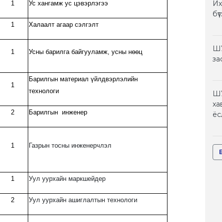
Их
1
Ус хангамж ус цэвэрлэгээ
бү
1
Халаалт агаар сэлгэлт
ШУ
1
Усны барилга байгууламж, усны нөөц
за
Барилгын материал үйлдвэрлэлийн
1
технологи
ШУ
ха
2
Барилгын инженер
ёс
1
Газрын тосны инженерчлэл
1
Уул уурхайн маркшейдер
2
Уул уурхайн ашиглалтын технологи