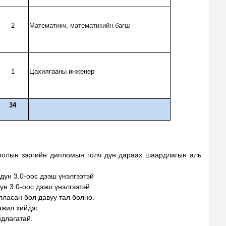
2
Математикч, математикийн багш
1
Цахилгааны инженер
34
ролын зэргийн дипломын голч дүн дараах шаардлагын аль
дүн 3.0-оос дээш үнэлгээтэй
үн 3.0-оос дээш үнэлгээтэй
илласан бол давуу тал болно.
жил хийдэг.
ндлагатай.