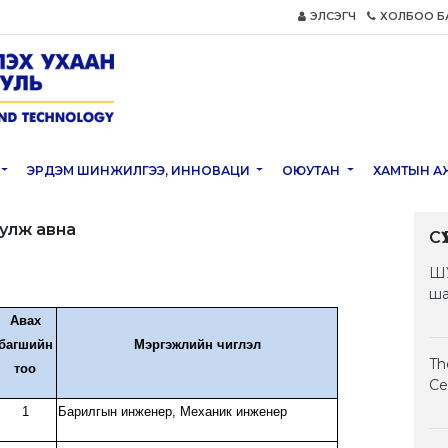
ЭЛСЭГЧ
ХОЛБОО Б
ЭРДЭМ ШИНЖИЛГЭЭ, ИННОВАЦИ
ОЮУТАН
ХАМТЫН А
улж авна
С
ШУ
ша
Авах
багшийн
Мэргэжлийн чиглэл
Th
тоо
Ce
1
Барилгын инженер, Механик инженер