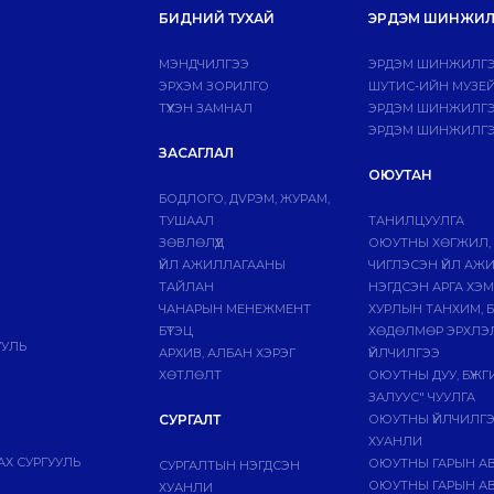
БИДНИЙ ТУХАЙ
ЭРДЭМ ШИНЖИЛ
МЭНДЧИЛГЭЭ
ЭРДЭМ ШИНЖИЛГЭ
ЭРХЭМ ЗОРИЛГО
ШУТИС-ИЙН МУЗЕ
ТҮҮХЭН ЗАМНАЛ
ЭРДЭМ ШИНЖИЛГЭЭ
ЭРДЭМ ШИНЖИЛГЭ
ЗАСАГЛАЛ
ОЮУТАН
БОДЛОГО, ДVРЭМ, ЖУРАМ,
ТУШААЛ
ТАНИЛЦУУЛГА
ЗӨВЛӨЛҮҮД
ОЮУТНЫ ХӨГЖИЛ,
ҮЙЛ АЖИЛЛАГААНЫ
ЧИГЛЭСЭН ҮЙЛ АЖ
ТАЙЛАН
НЭГДСЭН АРГА ХЭ
ЧАНАРЫН МЕНЕЖМЕНТ
ХУРЛЫН ТАНХИМ, 
БҮТЭЦ
ХӨДӨЛМӨР ЭРХЛЭ
УУЛЬ
АРХИВ, АЛБАН ХЭРЭГ
ҮЙЛЧИЛГЭЭ
ХӨТЛӨЛТ
ОЮУТНЫ ДУУ, БҮЖ
ЗАЛУУС" ЧУУЛГА
СУРГАЛТ
ОЮУТНЫ ҮЙЛЧИЛГ
ХУАНЛИ
Х СУРГУУЛЬ
ОЮУТНЫ ГАРЫН А
СУРГАЛТЫН НЭГДСЭН
ОЮУТНЫ ГАРЫН АВ
ХУАНЛИ