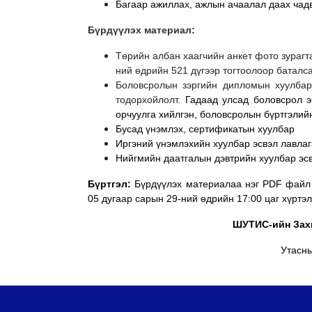
Багаар ажиллах, ажлын ачаалал даах чад
Бүрдүүлэх материал:
Төрийн албан хаагчийн анкет фото зурагт
ний өдрийн 521 дүгээр тогтоолоор баталс
Боловсролын зэргийн дипломын хуулбар 
тодорхойлолт.
Гадаад улсад боловсрол э
орчуулга хийлгэн, боловсролын бүртгэлий
Бусад үнэмлэх, сертификатын хуулбар
Иргэний үнэмлэхийн хуулбар эсвэл лавла
Нийгмийн даатгалын дэвтрийн хуулбар эс
Бүртгэл:
Бүрдүүлэх материалаа нэг PDF фай
05 дугаар сарын 29-ний өдрийн 17:00 цаг хүртэ
ШУТИС-ийн Зах
Утасны