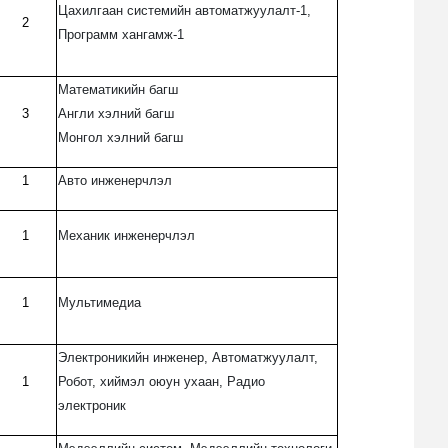
Цахилгаан системийн автоматжуулалт-1,
2
Программ хангамж-1
Математикийн багш
3
Англи хэлний багш
Монгол хэлний багш
1
Авто инженерчлэл
1
Механик инженерчлэл
1
Мультимедиа
Электроникийн инженер, Автоматжуулалт,
1
Робот, хиймэл оюун ухаан, Радио
электроник