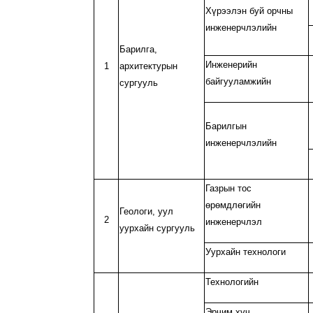
Хүрээлэн буй орчны
инженерчлэлийн
Барилга,
Инженерийн
1
архитектурын
байгууламжийн
сургууль
Барилгын
инженерчлэлийн
Газрын тос
өрөмдлөгийн
Геологи, уул
2
инженерчлэл
уурхайн сургууль
Уурхайн технологи
Технологийн
Эрчим хүч,