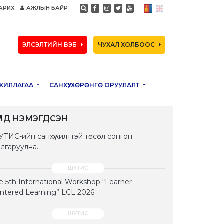
АРИХ
АЖЛЫН БАЙР
ЭЛСЭЛТИЙН ВЭБ
ЧУХАЛ ХОЛБООС
ЖИЛЛАГАА
САНХҮҮ, ХӨРӨНГӨ ОРУУЛАЛТ
ҮҮЛД НЭМЭГДСЭН
ТИС-ийн санхүүжилттэй төсөл сонгон
лгаруулна.
e 5th International Workshop “Learner
ntered Learning” LCL 2026