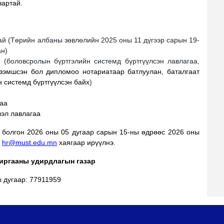
вартай.
ай (Төрийн албаны зөвлөлийн 2025 оны 11 дүгээр сарын 19-
ан)
(боловсролын бүртгэлийн системд бүртгүүлсэн лавлагаа,
зэмшсэн бол дипломоо нотариатаар батлуулан, баталгаат
н системд бүртгүүлсэн байх
)
гаа
вэл лавлагаа
л
болгон 2026 оны 05 дугаар сарын 15-ны өдрөөс 2026 оны
л
hr@must.edu.mn
хаягаар ирүүлнэ.
иргааны удирдлагын газар
 дугаар:
77911959