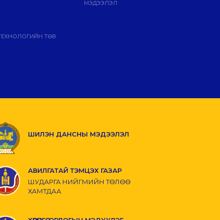
МЭДЭЭЛЭЛ
ТЕХНОЛОГИЙН ТӨВ
ШИЛЭН ДАНСНЫ МЭДЭЭЛЭЛ
АВИЛГАТАЙ ТЭМЦЭХ ГАЗАР
ШУДАРГА НИЙГМИЙН ТӨЛӨӨ
ХАМТДАА
ХӨРӨНГӨ, ОРЛОГЫН МЭДҮҮЛЭГ