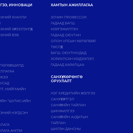
ГЭЭ, ИННОВАЦИ
ХАМТЫН АЖИЛЛАГАА
ЭНИЙ ХУАНЛИ
ЗОЧИН ПРОФЕССОР,
Й
ГАДААД БАГШ,
НИЙ ХҮРЭЭЛЭНГҮҮД
МЭРГЭЖИЛТЭН
ЭНИЙ ВЭБ
ГАДААД ОЮУТАН
ОЛОН УЛСЫН ХӨТӨЛБӨР,
ТӨСЛҮҮД
БАГШ, ОЮУТНУУДАД
ЗОРИУЛСАН МЭДЭЭЛЭЛ
ГАДААД ХАРИЛЦАА
 ТӨЛӨВШИЛД
ИЛЛАГАА
САНХҮҮ, ХӨРӨНГӨ
МЖЭЭ
ОРУУЛАЛТ
БУСАД
ЛТ, НИЙГМИЙН
НЭГ КРЕДИТИЙН ҮНЭЛГЭЭ
САНХҮҮ БҮРТГЭЛ
ГИЙН "ШУТИС-ИЙН
САНХҮҮГИЙН ТАЙЛАН
ШИНЖИЛГЭЭ
ЭЭНИЙ НЭГДСЭН
САНХҮҮГИЙН АУДИТЫН
ТАЙЛАН
ВЛАГА
ШИЛЭН ДАНСНЫ
ЛАГА АНГЛИ