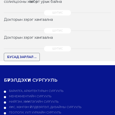
солилцооны хөтөлбөрт урьж байна
Докторын зэрэг хамгаална
Докторын зэрэг хамгаална
БУСАД ЗАРЛАЛ ...
БҮРЭЛДЭХҮҮН СУРГУУЛЬ
БАРИЛГА, АРХИТЕКТУРЫН СУРГУУЛЬ
МЕНЕЖМЕНТИЙН СУРГУУЛЬ
НИЙГЭМ, ХҮМҮҮНЛЭГИЙН СУРГУУЛЬ
ХҮНС, ХӨНГӨН ҮЙЛДВЭРЛЭЛ, ДИЗАЙНЫ СУРГУУЛЬ
ГЕОЛОГИ, УУЛ УУРХАЙН СУРГУУЛЬ