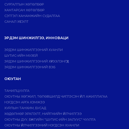
СУРГАЛТЫН ХӨТӨЛБӨР
ХАМТАРСАН ХӨТӨЛБӨР
СЭТГЭЛ ХАНАМЖИЙН СУДАЛГАА
САНАЛ ХҮСЭЛТ
ЭРДЭМ ШИНЖИЛГЭЭ, ИННОВАЦИ
ЭРДЭМ ШИНЖИЛГЭЭНИЙ ХУАНЛИ
ШУТИС-ИЙН МУЗЕЙ
ЭРДЭМ ШИНЖИЛГЭЭНИЙ ХҮРЭЭЛЭНГҮҮД
ЭРДЭМ ШИНЖИЛГЭЭНИЙ ВЭБ
ОЮУТАН
ТАНИЛЦУУЛГА
ОЮУТНЫ ХӨГЖИЛ, ТӨЛӨВШИЛД ЧИГЛЭСЭН ҮЙЛ АЖИЛЛАГАА
НЭГДСЭН АРГА ХЭМЖЭЭ
ХУРЛЫН ТАНХИМ, БУСАД
ХӨДӨЛМӨР ЭРХЛЭЛТ, НИЙГМИЙН ҮЙЛЧИЛГЭЭ
ОЮУТНЫ ДУУ, БҮЖГИЙН "ШУТИС-ИЙН ЗАЛУУС" ЧУУЛГА
ОЮУТНЫ ҮЙЛЧИЛГЭЭНИЙ НЭГДСЭН ХУАНЛИ