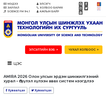
МЭДЭЭ
ЭЛСЭГЧ
ЗАРЛАЛ
ХОЛБОО БАРИХ
SCIENCE FM 94.1
АЖЛЫН БАЙР
ЭЛСЭЛТИЙН ВЭБ
ЧУХАЛ ХОЛБООС
цэс
AMIRA 2026 Олон улсын эрдэм шинжилгээний
хурал – Өгүүлэл хүлээн авах систем нээгдлээ
Хуваалцах
Хуваалцах