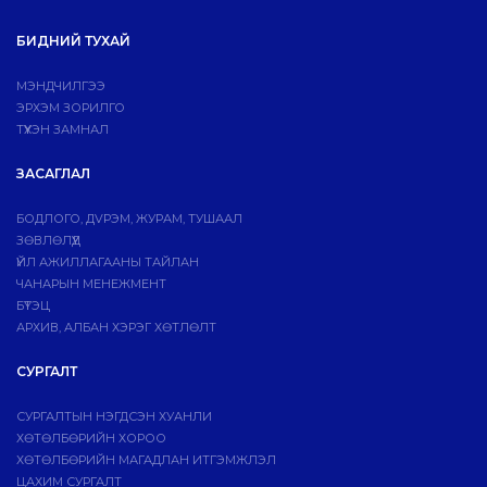
БИДНИЙ ТУХАЙ
МЭНДЧИЛГЭЭ
ЭРХЭМ ЗОРИЛГО
ТҮҮХЭН ЗАМНАЛ
ЗАСАГЛАЛ
БОДЛОГО, ДVРЭМ, ЖУРАМ, ТУШААЛ
ЗӨВЛӨЛҮҮД
ҮЙЛ АЖИЛЛАГААНЫ ТАЙЛАН
ЧАНАРЫН МЕНЕЖМЕНТ
БҮТЭЦ
АРХИВ, АЛБАН ХЭРЭГ ХӨТЛӨЛТ
СУРГАЛТ
СУРГАЛТЫН НЭГДСЭН ХУАНЛИ
ХӨТӨЛБӨРИЙН ХОРОО
ХӨТӨЛБӨРИЙН МАГАДЛАН ИТГЭМЖЛЭЛ
ЦАХИМ СУРГАЛТ