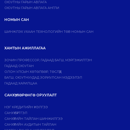
ОЮУТНЫ ГАРЫН АВЛАГА
ОЮУТНЫ ГАРЫН АВЛАГА АНГЛИ
НОМЫН САН
ШИНЖЛЭХ УХААН ТЕХНОЛОГИЙН ТӨВ НОМЫН САН
ХАМТЫН АЖИЛЛАГАА
ЗОЧИН ПРОФЕССОР, ГАДААД БАГШ, МЭРГЭЖИЛТЭН
ГАДААД ОЮУТАН
ОЛОН УЛСЫН ХӨТӨЛБӨР, ТӨСЛҮҮД
БАГШ, ОЮУТНУУДАД ЗОРИУЛСАН МЭДЭЭЛЭЛ
ГАДААД ХАРИЛЦАА
САНХҮҮ, ХӨРӨНГӨ ОРУУЛАЛТ
НЭГ КРЕДИТИЙН ҮНЭЛГЭЭ
САНХҮҮ БҮРТГЭЛ
САНХҮҮГИЙН ТАЙЛАН ШИНЖИЛГЭЭ
САНХҮҮГИЙН АУДИТЫН ТАЙЛАН