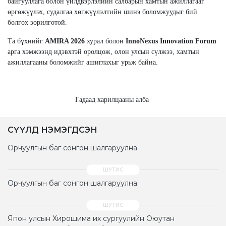
байгууллага болон үйлдвэрлэлийн салбарын хамтын ажиллагааг
өргөжүүлэх, судалгаа хөгжүүлэлтийн шинэ боломжуудыг бий
болгох зорилготой.
Та бүхнийг
AMIRA 2026
хурал болон
InnoNexus Innovation Forum
арга хэмжээнд идэвхтэй оролцож, олон улсын сүлжээ, хамтын
ажиллагааны боломжийг ашиглахыг урьж байна.
Гадаад харилцааны алба
СҮҮЛД НЭМЭГДСЭН
Орчуулгын баг сонгон шалгаруулна
Орчуулгын баг сонгон шалгаруулна
Япон улсын Хирошима их сургуулийн Оюутан