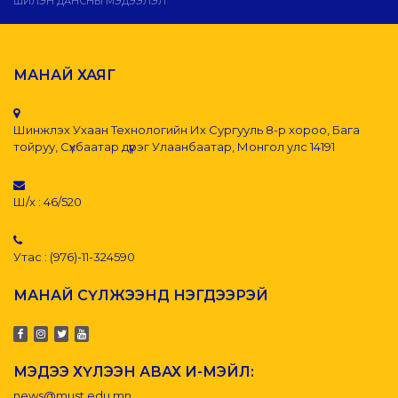
ШИЛЭН ДАНСНЫ МЭДЭЭЛЭЛ
МАНАЙ ХАЯГ
Шинжлэх Ухаан Технологийн Их Сургууль 8-р хороо, Бага
тойруу, Сүхбаатар дүүрэг Улаанбаатар, Монгол улс 14191
Ш/х : 46/520
Утас : (976)-11-324590
МАНАЙ СҮЛЖЭЭНД НЭГДЭЭРЭЙ
МЭДЭЭ ХҮЛЭЭН АВАХ И-МЭЙЛ:
news@must.edu.mn