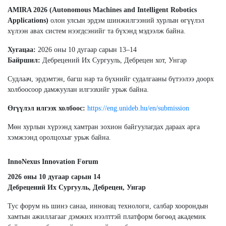
AMIRA 2026 (Autonomous Machines and Intelligent Robotics
Applications)
олон улсын эрдэм шинжилгээний хурлын өгүүлэл
хүлээн авах систем нээгдсэнийг та бүхэнд мэдээлж байна.
Хугацаа:
2026 оны 10 дугаар сарын 13–14
Байршил:
Дебрецений Их Сургууль, Дебрецен хот, Унгар
Судлаач, эрдэмтэн, багш нар та бүхнийг судалгааны бүтээлээ доорх
холбоосоор дамжуулан илгээхийг урьж байна.
Өгүүлэл илгээх холбоос:
https://eng.unideb.hu/en/submission
Мөн хурлын хүрээнд хамтран зохион байгуулагдах дараах арга
хэмжээнд оролцохыг урьж байна.
InnoNexus Innovation Forum
2026 оны 10 дугаар сарын 14
Дебрецений Их Сургууль, Дебрецен, Унгар
Тус форум нь шинэ санаа, инновац технологи, салбар хоорондын
хамтын ажиллагааг дэмжих нээлттэй платформ бөгөөд академик