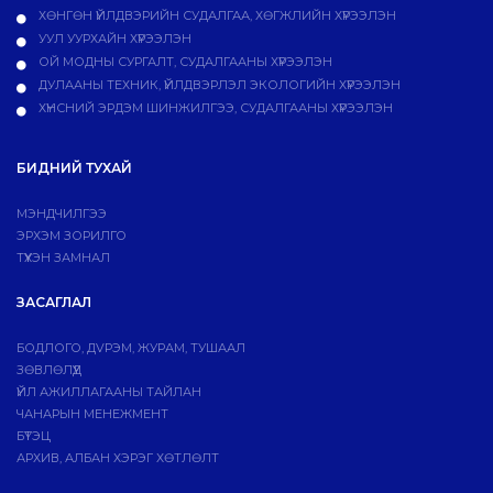
ХӨНГӨН ҮЙЛДВЭРИЙН СУДАЛГАА, ХӨГЖЛИЙН ХҮРЭЭЛЭН
УУЛ УУРХАЙН ХҮРЭЭЛЭН
ОЙ МОДНЫ СУРГАЛТ, СУДАЛГААНЫ ХҮРЭЭЛЭН
ДУЛААНЫ ТЕХНИК, ҮЙЛДВЭРЛЭЛ ЭКОЛОГИЙН ХҮРЭЭЛЭН
ХҮНСНИЙ ЭРДЭМ ШИНЖИЛГЭЭ, СУДАЛГААНЫ ХҮРЭЭЛЭН
БИДНИЙ ТУХАЙ
МЭНДЧИЛГЭЭ
ЭРХЭМ ЗОРИЛГО
ТҮҮХЭН ЗАМНАЛ
ЗАСАГЛАЛ
БОДЛОГО, ДVРЭМ, ЖУРАМ, ТУШААЛ
ЗӨВЛӨЛҮҮД
ҮЙЛ АЖИЛЛАГААНЫ ТАЙЛАН
ЧАНАРЫН МЕНЕЖМЕНТ
БҮТЭЦ
АРХИВ, АЛБАН ХЭРЭГ ХӨТЛӨЛТ