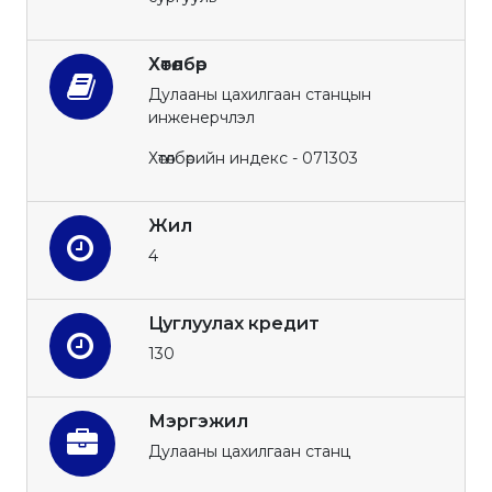
Хөтөлбөр
Дулааны цахилгаан станцын
инженерчлэл
Хөтөлбөрийн индекс - 071303
Жил
4
Цуглуулах кредит
130
Мэргэжил
Дулааны цахилгаан станц