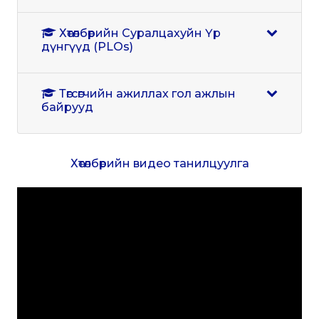
Хөтөлбөрийн Суралцахуйн Үр
дүнгүүд (PLOs)
Төгсөгчийн ажиллах гол ажлын
байрууд
Хөтөлбөрийн видео танилцуулга