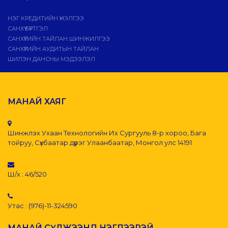
НЭГ КРЕДИТИЙН ҮНЭЛГЭЭ
САНХҮҮ БҮРТГЭЛ
САНХҮҮГИЙН ТАЙЛАН ШИНЖИЛГЭЭ
САНХҮҮГИЙН АУДИТЫН ТАЙЛАН
ШИЛЭН ДАНСНЫ МЭДЭЭЛЭЛ
МАНАЙ ХАЯГ
Шинжлэх Ухаан Технологийн Их Сургууль 8-р хороо, Бага
тойруу, Сүхбаатар дүүрэг Улаанбаатар, Монгол улс 14191
Ш/х : 46/520
Утас : (976)-11-324590
МАНАЙ СҮЛЖЭЭНД НЭГДЭЭРЭЙ