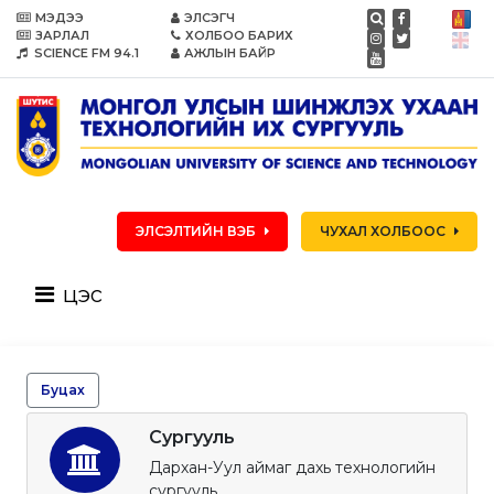
МЭДЭЭ
ЭЛСЭГЧ
ЗАРЛАЛ
ХОЛБОО БАРИХ
SCIENCE FM 94.1
АЖЛЫН БАЙР
ЭЛСЭЛТИЙН ВЭБ
ЧУХАЛ ХОЛБООС
цэс
Буцах
Сургууль
Дархан-Уул аймаг дахь технологийн
сургууль