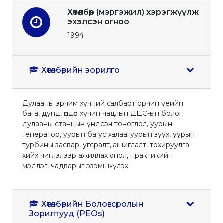
Хөтөлбөр (мэргэжил) хэрэгжүүлж
эхэлсэн огноо
1994
Хөтөлбөрийн зорилго
Дулааны эрчим хүчний салбарт орчин үеийн
бага, дунд, өндөр хүчин чадлын ДЦС-ын болон
дулааны станцын үндсэн тоноглол, уурын
генератор, уурын ба ус халаагуурын зуух, уурын
турбины засвар, угсралт, ашиглалт, тохируулга
хийх чиглэлээр ажиллах онол, практикийн
мэдлэг, чадварыг эзэмшүүлэх
Хөтөлбөрийн Боловсролын
Зорилтууд (PEOs)