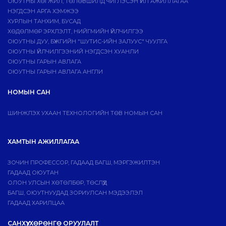
ОЮУТНЫ ХӨГЖИЛ, ТӨЛӨВШИЛД ЧИГЛЭСЭН ҮЙЛ АЖИЛЛАГАА
НЭГДСЭН АРГА ХЭМЖЭЭ
ХУРЛЫН ТАНХИМ, БУСАД
ХӨДӨЛМӨР ЭРХЛЭЛТ, НИЙГМИЙН ҮЙЛЧИЛГЭЭ
ОЮУТНЫ ДУУ, БҮЖГИЙН "ШУТИС-ИЙН ЗАЛУУС" ЧУУЛГА
ОЮУТНЫ ҮЙЛЧИЛГЭЭНИЙ НЭГДСЭН ХУАНЛИ
ОЮУТНЫ ГАРЫН АВЛАГА
ОЮУТНЫ ГАРЫН АВЛАГА АНГЛИ
НОМЫН САН
ШИНЖЛЭХ УХААН ТЕХНОЛОГИЙН ТӨВ НОМЫН САН
ХАМТЫН АЖИЛЛАГАА
ЗОЧИН ПРОФЕССОР, ГАДААД БАГШ, МЭРГЭЖИЛТЭН
ГАДААД ОЮУТАН
ОЛОН УЛСЫН ХӨТӨЛБӨР, ТӨСЛҮҮД
БАГШ, ОЮУТНУУДАД ЗОРИУЛСАН МЭДЭЭЛЭЛ
ГАДААД ХАРИЛЦАА
САНХҮҮ, ХӨРӨНГӨ ОРУУЛАЛТ