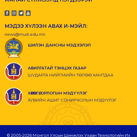
МЭДЭЭ ХҮЛЭЭН АВАХ И-МЭЙЛ:
news@must.edu.mn
ШИЛЭН ДАНСНЫ МЭДЭЭЛЭЛ
АВИЛГАТАЙ ТЭМЦЭХ ГАЗАР
ШУДАРГА НИЙГМИЙН ТӨЛӨӨ ХАМТДАА
ХӨРӨНГӨ, ОРЛОГЫН МЭДҮҮЛЭГ
ХУВИЙН АШИГ СОНИРХОЛЫН МЭДҮҮЛЭГ
© 2005-
2026 Монгол Улсын Шинжлэх Ухаан Технологийн Их