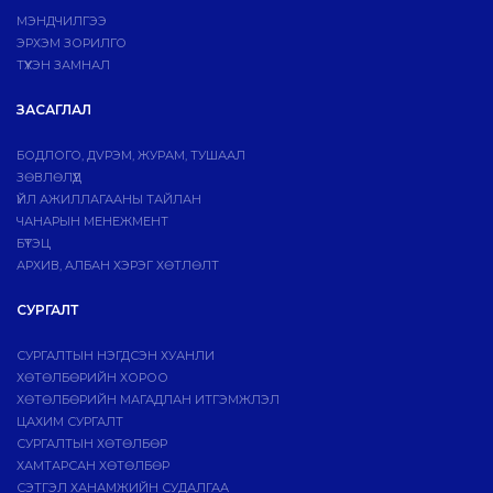
МЭНДЧИЛГЭЭ
ЭРХЭМ ЗОРИЛГО
ТҮҮХЭН ЗАМНАЛ
ЗАСАГЛАЛ
БОДЛОГО, ДVРЭМ, ЖУРАМ, ТУШААЛ
ЗӨВЛӨЛҮҮД
ҮЙЛ АЖИЛЛАГААНЫ ТАЙЛАН
ЧАНАРЫН МЕНЕЖМЕНТ
БҮТЭЦ
АРХИВ, АЛБАН ХЭРЭГ ХӨТЛӨЛТ
СУРГАЛТ
СУРГАЛТЫН НЭГДСЭН ХУАНЛИ
ХӨТӨЛБӨРИЙН ХОРОО
ХӨТӨЛБӨРИЙН МАГАДЛАН ИТГЭМЖЛЭЛ
ЦАХИМ СУРГАЛТ
СУРГАЛТЫН ХӨТӨЛБӨР
ХАМТАРСАН ХӨТӨЛБӨР
СЭТГЭЛ ХАНАМЖИЙН СУДАЛГАА