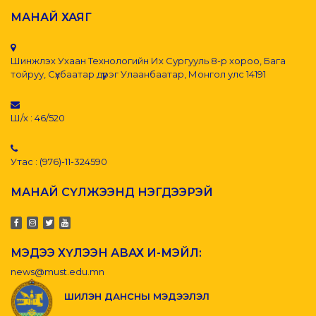
МАНАЙ ХАЯГ
Шинжлэх Ухаан Технологийн Их Сургууль 8-р хороо, Бага
тойруу, Сүхбаатар дүүрэг Улаанбаатар, Монгол улс 14191
Ш/х : 46/520
Утас : (976)-11-324590
МАНАЙ СҮЛЖЭЭНД НЭГДЭЭРЭЙ
МЭДЭЭ ХҮЛЭЭН АВАХ И-МЭЙЛ:
news@must.edu.mn
ШИЛЭН ДАНСНЫ МЭДЭЭЛЭЛ