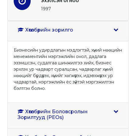
эхэлсэн огноо
1997
Хөтөлбөрийн зорилго
Бизнесийн удирдлагын мэдлэгтэй, хүний нөөцийн
менежментийн мэргэжлийн онол, дадлага
эзэмшсэн, судалгаа шинжилгээ хийх, бизнес
эрхлэх ур чадварт суралцсан, чадварлаг хүний
нөөцийг бүрдүүлэх, хүнийг хөгжүүлэх, идэвхжүүлэх ур
чадвартай, мэргэжлийн ёс зүйтэй мэргэжилтэн
бэлтгэх болно.
Хөтөлбөрийн Боловсролын
Зорилтууд (PEOs)