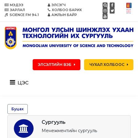
МЭДЭЭ
ЭЛСЭГЧ
ЗАРЛАЛ
ХОЛБОО БАРИХ
SCIENCE FM 94.1
АЖЛЫН БАЙР
ЭЛСЭЛТИЙН ВЭБ
ЧУХАЛ ХОЛБООС
цэс
Буцах
Сургууль
Менежментийн сургууль