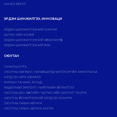
САНАЛ ХҮСЭЛТ
ЭРДЭМ ШИНЖИЛГЭЭ, ИННОВАЦИ
ЭРДЭМ ШИНЖИЛГЭЭНИЙ ХУАНЛИ
ШУТИС-ИЙН МУЗЕЙ
ЭРДЭМ ШИНЖИЛГЭЭНИЙ ХҮРЭЭЛЭНГҮҮД
ЭРДЭМ ШИНЖИЛГЭЭНИЙ ВЭБ
ОЮУТАН
ТАНИЛЦУУЛГА
ОЮУТНЫ ХӨГЖИЛ, ТӨЛӨВШИЛД ЧИГЛЭСЭН ҮЙЛ АЖИЛЛАГАА
НЭГДСЭН АРГА ХЭМЖЭЭ
ХУРЛЫН ТАНХИМ, БУСАД
ХӨДӨЛМӨР ЭРХЛЭЛТ, НИЙГМИЙН ҮЙЛЧИЛГЭЭ
ОЮУТНЫ ДУУ, БҮЖГИЙН "ШУТИС-ИЙН ЗАЛУУС" ЧУУЛГА
ОЮУТНЫ ҮЙЛЧИЛГЭЭНИЙ НЭГДСЭН ХУАНЛИ
ОЮУТНЫ ГАРЫН АВЛАГА
ОЮУТНЫ ГАРЫН АВЛАГА АНГЛИ