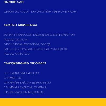
НОМЫН САН
ШИНЖЛЭХ УХААН ТЕХНОЛОГИЙН ТӨВ НОМЫН САН
ХАМТЫН АЖИЛЛАГАА
ЗОЧИН ПРОФЕССОР, ГАДААД БАГШ, МЭРГЭЖИЛТЭН
ГАДААД ОЮУТАН
ОЛОН УЛСЫН ХӨТӨЛБӨР, ТӨСЛҮҮД
БАГШ, ОЮУТНУУДАД ЗОРИУЛСАН МЭДЭЭЛЭЛ
ГАДААД ХАРИЛЦАА
САНХҮҮ, ХӨРӨНГӨ ОРУУЛАЛТ
НЭГ КРЕДИТИЙН ҮНЭЛГЭЭ
САНХҮҮ БҮРТГЭЛ
САНХҮҮГИЙН ТАЙЛАН ШИНЖИЛГЭЭ
САНХҮҮГИЙН АУДИТЫН ТАЙЛАН
ШИЛЭН ДАНСНЫ МЭДЭЭЛЭЛ