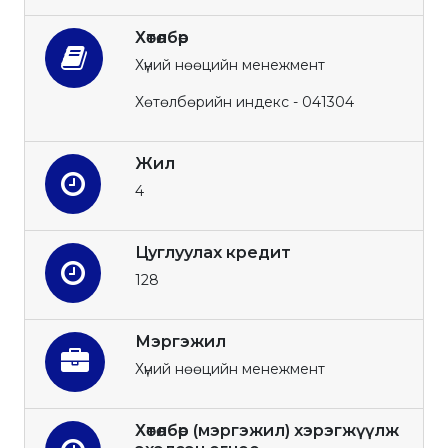
Хөтөлбөр
Хүний нөөцийн менежмент
Хөтөлбөрийн индекс - 041304
Жил
4
Цуглуулах кредит
128
Мэргэжил
Хүний нөөцийн менежмент
Хөтөлбөр (мэргэжил) хэрэгжүүлж