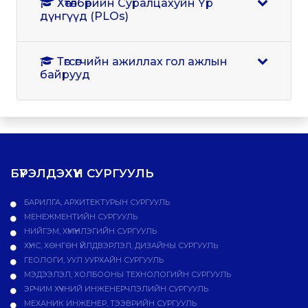
Хөтөлбөрийн Суралцахуйн Үр
дүнгүүд (PLOs)
Төгсөгчийн ажиллах гол ажлын
байрууд
БҮРЭЛДЭХҮҮН СУРГУУЛЬ
БАРИЛГА, АРХИТЕКТУРЫН СУРГУУЛЬ
МЕНЕЖМЕНТИЙН СУРГУУЛЬ
НИЙГЭМ, ХҮМҮҮНЛЭГИЙН СУРГУУЛЬ
ХҮНС, ХӨНГӨН ҮЙЛДВЭРЛЭЛ, ДИЗАЙНЫ СУРГУУЛЬ
ГЕОЛОГИ, УУЛ УУРХАЙН СУРГУУЛЬ
МЭДЭЭЛЭЛ, ХОЛБООНЫ ТЕХНОЛОГИЙН СУРГУУЛЬ
ЭРЧИМ ХҮЧНИЙ ИНЖЕНЕРЧЛЭЛИЙН СУРГУУЛЬ
МЕХАНИК ИНЖЕНЕР, ТЭЭВРИЙН СУРГУУЛЬ